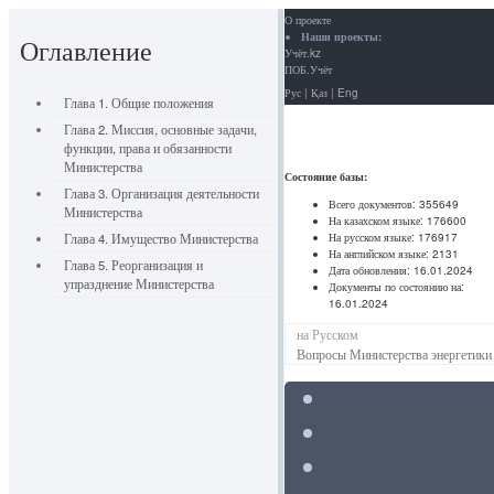
О проекте
Наши проекты:
Оглавление
Учёт.kz
ПОБ.Учёт
Рус
|
Қаз
|
Eng
Глава 1. Общие положения
Глава 2. Миссия, основные задачи,
функции, права и обязанности
Министерства
Состояние базы:
Глава 3. Организация деятельности
Всего документов:
355649
Министерства
На казахском языке:
176600
На русском языке:
176917
Глава 4. Имущество Министерства
На английском языке:
2131
Глава 5. Реорганизация и
Дата обновления:
16.01.2024
упразднение Министерства
Документы по состоянию на:
16.01.2024
на Русском
Вопросы Министерства энергетики