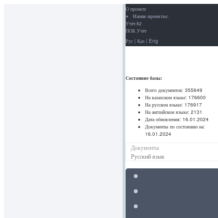
О проекте
Наши проекты:
Учёт.kz
ПОБ.Учёт
Рус
|
Қаз
|
Eng
Состояние базы:
Всего документов:
355649
На казахском языке:
176600
На русском языке:
176917
На английском языке:
2131
Дата обновления:
16.01.2024
Документы по состоянию на:
16.01.2024
Документы
Русский язык