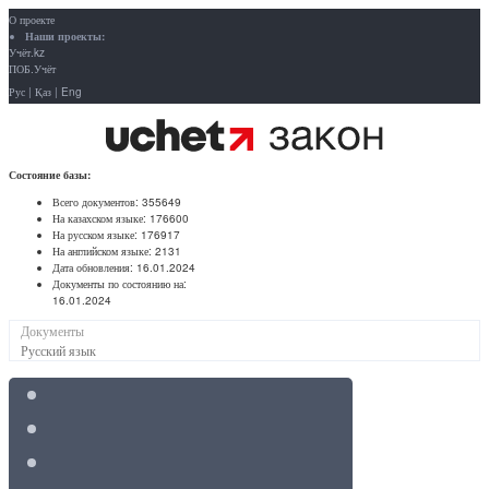
О проекте
Наши проекты:
Учёт.kz
ПОБ.Учёт
Рус
|
Қаз
|
Eng
Состояние базы:
Всего документов:
355649
На казахском языке:
176600
На русском языке:
176917
На английском языке:
2131
Дата обновления:
16.01.2024
Документы по состоянию на:
16.01.2024
Документы
Русский язык