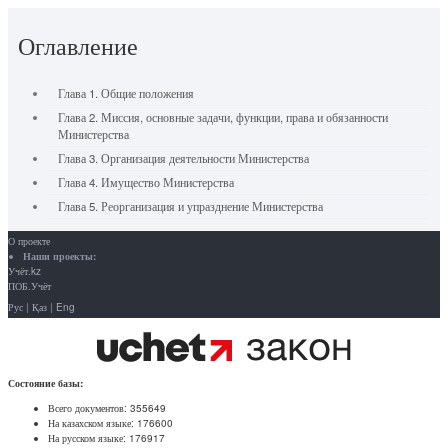
Оглавление
Глава 1. Общие положения
Глава 2. Миссия, основные задачи, функции, права и обязанности
Министерства
Глава 3. Организация деятельности Министерства
Глава 4. Имущество Министерства
Глава 5. Реорганизация и упразднение Министерства
О проекте
Наши проекты:
Учёт.kz
ПОБ.Учёт
Рус
|
Қаз
|
Eng
Состояние базы:
Всего документов:
355649
На казахском языке:
176600
На русском языке:
176917