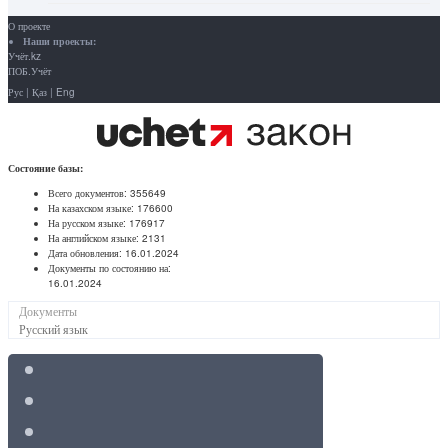
О проекте
Наши проекты:
Учёт.kz
ПОБ.Учёт
Рус
|
Қаз
|
Eng
Состояние базы:
Всего документов:
355649
На казахском языке:
176600
На русском языке:
176917
На английском языке:
2131
Дата обновления:
16.01.2024
Документы по состоянию на:
16.01.2024
Документы
Русский язык