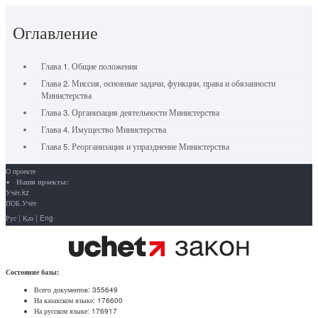
Оглавление
Глава 1. Общие положения
Глава 2. Миссия, основные задачи, функции, права и обязанности
Министерства
Глава 3. Организация деятельности Министерства
Глава 4. Имущество Министерства
Глава 5. Реорганизация и упразднение Министерства
О проекте
Наши проекты:
Учёт.kz
ПОБ.Учёт
Рус
|
Қаз
|
Eng
Состояние базы:
Всего документов:
355649
На казахском языке:
176600
На русском языке:
176917