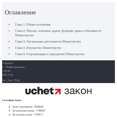
Оглавление
Глава 1. Общие положения
Глава 2. Миссия, основные задачи, функции, права и обязанности
Министерства
Глава 3. Организация деятельности Министерства
Глава 4. Имущество Министерства
Глава 5. Реорганизация и упразднение Министерства
О проекте
Наши проекты:
Учёт.kz
ПОБ.Учёт
Рус
|
Қаз
|
Eng
Состояние базы:
Всего документов:
355649
На казахском языке:
176600
На русском языке:
176917