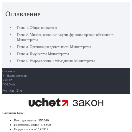
Оглавление
Глава 1. Общие положения
Глава 2. Миссия, основные задачи, функции, права и обязанности
Министерства
Глава 3. Организация деятельности Министерства
Глава 4. Имущество Министерства
Глава 5. Реорганизация и упразднение Министерства
О проекте
Наши проекты:
Учёт.kz
ПОБ.Учёт
Рус
|
Қаз
|
Eng
Состояние базы:
Всего документов:
355649
На казахском языке:
176600
На русском языке:
176917