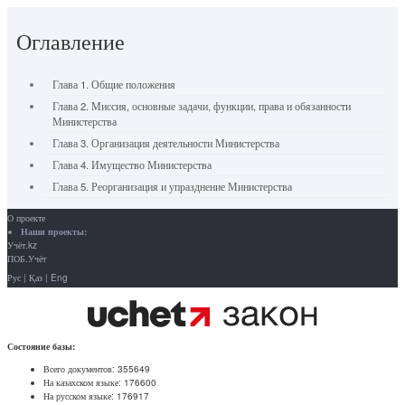
Оглавление
Глава 1. Общие положения
Глава 2. Миссия, основные задачи, функции, права и обязанности
Министерства
Глава 3. Организация деятельности Министерства
Глава 4. Имущество Министерства
Глава 5. Реорганизация и упразднение Министерства
О проекте
Наши проекты:
Учёт.kz
ПОБ.Учёт
Рус
|
Қаз
|
Eng
Состояние базы:
Всего документов:
355649
На казахском языке:
176600
На русском языке:
176917