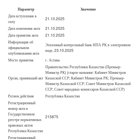
Параметр
Значение
Дата вступления в
21.10.2025
силу
Дата изменения акта
21.10.2025
Дата принятия акта
21.10.2025
Информация об
Эталонный контрольный банк НПА РК в электронном
официальном
виде, 23.10.2025
опубликовании акта
Место принятия
г. Астана
Правительство Республики Казахстан (Премьер-
Министр РК) (старое название: Кабинет Министров
Орган, принявший акт
Казахской ССР; Кабинет Министров РК; Премьер-
Министр Казахской ССР; Совет Министров Казахской
ССР; Совет народных комиссаров Казахской ССР)
Регион действия
Республика Казахстан
Регистрационный
номер акта в
Государственном
215875
реестре нормативных
правовых актов
Республики Казахстан
Регистрационный