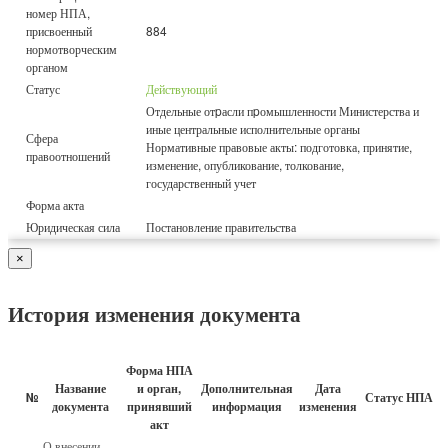
номер НПА,
присвоенный
884
нормотворческим
органом
Статус
Действующий
Отдельные отpасли пpомышленности Министерства и
иные центральные исполнительные органы
Сфера
Нормативные правовые акты: подготовка, принятие,
правоотношений
изменение, опубликование, толкование,
государственный учет
Форма акта
Юридическая сила
Постановление правительства
×
История изменения документа
Форма НПА
Название
и орган,
Дополнительная
Дата
№
Статус НПА
документа
принявший
информация
изменения
акт
О внесении