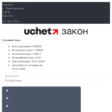
О проекте
Наши проекты:
Учёт.kz
ПОБ.Учёт
Рус
|
Қаз
|
Eng
Состояние базы:
Всего документов:
355649
На казахском языке:
176600
На русском языке:
176917
На английском языке:
2131
Дата обновления:
16.01.2024
Документы по состоянию на:
16.01.2024
Документы
Русский язык