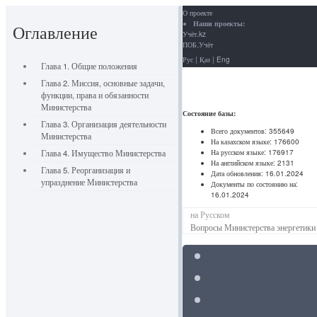
О проекте
Наши проекты:
Оглавление
Учёт.kz
ПОБ.Учёт
Рус
|
Қаз
|
Eng
Глава 1. Общие положения
Глава 2. Миссия, основные задачи,
функции, права и обязанности
Министерства
Состояние базы:
Глава 3. Организация деятельности
Всего документов:
355649
Министерства
На казахском языке:
176600
На русском языке:
176917
Глава 4. Имущество Министерства
На английском языке:
2131
Глава 5. Реорганизация и
Дата обновления:
16.01.2024
упразднение Министерства
Документы по состоянию на:
16.01.2024
на Русском
Вопросы Министерства энергетики