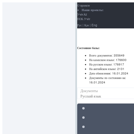
О проекте
Наши проекты:
Учёт.kz
ПОБ.Учёт
Рус
|
Қаз
|
Eng
Состояние базы:
Всего документов:
355649
На казахском языке:
176600
На русском языке:
176917
На английском языке:
2131
Дата обновления:
16.01.2024
Документы по состоянию на:
16.01.2024
Документы
Русский язык