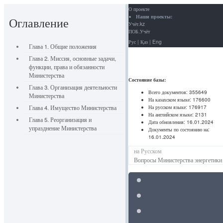
О проекте
Наши проекты:
Оглавление
Учёт.kz
ПОБ.Учёт
Рус
|
Қаз
|
Eng
Глава 1. Общие положения
Глава 2. Миссия, основные задачи,
функции, права и обязанности
Министерства
Состояние базы:
Глава 3. Организация деятельности
Всего документов:
355649
Министерства
На казахском языке:
176600
На русском языке:
176917
Глава 4. Имущество Министерства
На английском языке:
2131
Глава 5. Реорганизация и
Дата обновления:
16.01.2024
упразднение Министерства
Документы по состоянию на:
16.01.2024
на Русском
Вопросы Министерства энергетики