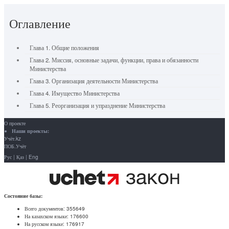
Оглавление
Глава 1. Общие положения
Глава 2. Миссия, основные задачи, функции, права и обязанности
Министерства
Глава 3. Организация деятельности Министерства
Глава 4. Имущество Министерства
Глава 5. Реорганизация и упразднение Министерства
О проекте
Наши проекты:
Учёт.kz
ПОБ.Учёт
Рус
|
Қаз
|
Eng
Состояние базы:
Всего документов:
355649
На казахском языке:
176600
На русском языке:
176917