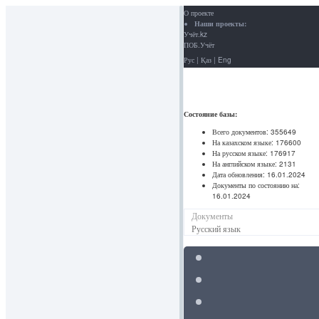
О проекте
Наши проекты:
Учёт.kz
ПОБ.Учёт
Рус
|
Қаз
|
Eng
Состояние базы:
Всего документов:
355649
На казахском языке:
176600
На русском языке:
176917
На английском языке:
2131
Дата обновления:
16.01.2024
Документы по состоянию на:
16.01.2024
Документы
Русский язык