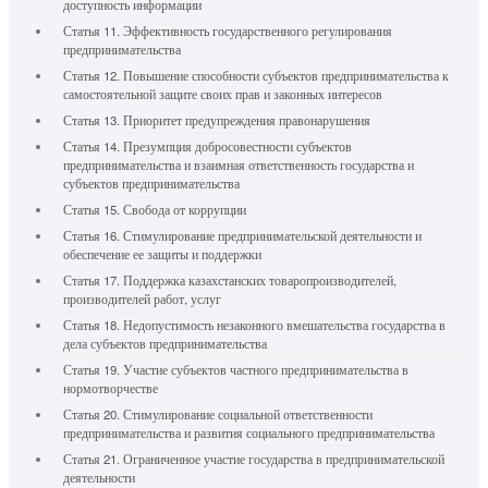
доступность информации
Статья 11. Эффективность государственного регулирования
предпринимательства
Статья 12. Повышение способности субъектов предпринимательства к
самостоятельной защите своих прав и законных интересов
Статья 13. Приоритет предупреждения правонарушения
Статья 14. Презумпция добросовестности субъектов
предпринимательства и взаимная ответственность государства и
субъектов предпринимательства
Статья 15. Свобода от коррупции
Статья 16. Стимулирование предпринимательской деятельности и
обеспечение ее защиты и поддержки
Статья 17. Поддержка казахстанских товаропроизводителей,
производителей работ, услуг
Статья 18. Недопустимость незаконного вмешательства государства в
дела субъектов предпринимательства
Статья 19. Участие субъектов частного предпринимательства в
нормотворчестве
Статья 20. Стимулирование социальной ответственности
предпринимательства и развития социального предпринимательства
Статья 21. Ограниченное участие государства в предпринимательской
деятельности