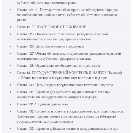
субъекта общественно значимого рынка
Статья 124-10. Государственный контроль за соблюдением порядка
ценообразования и обязанностей субъекта общественно значимого
рынка
Глава 12. ОБЯЗАТЕЛЬНОЕ СТРАХОВАНИЕ
Статья 125. Обязательное страхование гражданско-правовой
ответственности субъектов предпринимательства
Статья 126. Цель обязательного страхования
Статья 127. Объект обязательного страхования гражданско-правовой
ответственности субъектов предпринимательства
Статья 128. Осуществление обязательного страхования
Глава 13. ГОСУДАРСТВЕННЫЙ КОНТРОЛЬ И НАДЗОР Параграф
1. Общие положения о государственном контроле и надзоре
Статья 130. Цель и задачи государственного контроля и надзора
Статья 131. Гарантии для субъектов предпринимательства при
осуществлении государственного контроля и надзора
Статья 131-1. Единый день отчета
Статья 132. Субъекты и объекты государственного контроля и надзора.
Требования, предъявляемые к деятельности субъектов (объектов)
государственного контроля и надзора
Статья 133. Гарантии субъектов частного предпринимательства при