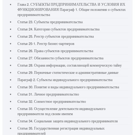
Глава 2. СУБЪЕКТЫ ПРЕДПРИНИМАТЕЛЬСТВА И УСЛОВИЯ ИХ
ФУНКЦИОНИРОВАНИЯ Параграф 1. Общие положения о субъектах
предпринимательства
Статья 23. Субъекты предпринимательства
Статья 24. Категории субъектов предпринимательства
Статья 25. Реестр субъектов предпринимательства
Статья 25-1. Реестр бизнес-партнеров
Статья 26. Права субъектов предпринимательства
Статья 27. Обязанности субъектов предпринимательства
Статья 28. Охрана информации, составляющей коммерческую тайну
Статья 29. Первичные статистические и административные данные
Параграф 2. Субъекты индивидуального предпринимательства
Статья 30. Понятие и виды индивидуального предпринимательства
Статья 31. Личное предпринимательство
Статья 32. Совместное предпринимательство
Статья 33. Осуществление деятельности индивидуального
предпринимателя под своим именем
Статья 34. Социальная защита индивидуального предпринимателя
Статья 35. Государственная регистрация индивидуальных
предпринимателей