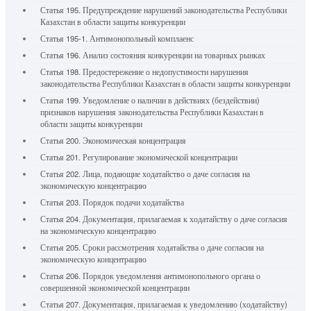
Статья 195. Предупреждение нарушений законодательства Республики
Казахстан в области защиты конкуренции
Статья 195-1. Антимонопольный комплаенс
Статья 196. Анализ состояния конкуренции на товарных рынках
Статья 198. Предостережение о недопустимости нарушения
законодательства Республики Казахстан в области защиты конкуренции
Статья 199. Уведомление о наличии в действиях (бездействии)
признаков нарушения законодательства Республики Казахстан в
области защиты конкуренции
Статья 200. Экономическая концентрация
Статья 201. Регулирование экономической концентрации
Статья 202. Лица, подающие ходатайство о даче согласия на
экономическую концентрацию
Статья 203. Порядок подачи ходатайства
Статья 204. Документация, прилагаемая к ходатайству о даче согласия
на экономическую концентрацию
Статья 205. Сроки рассмотрения ходатайства о даче согласия на
экономическую концентрацию
Статья 206. Порядок уведомления антимонопольного органа о
совершенной экономической концентрации
Статья 207. Документация, прилагаемая к уведомлению (ходатайству)