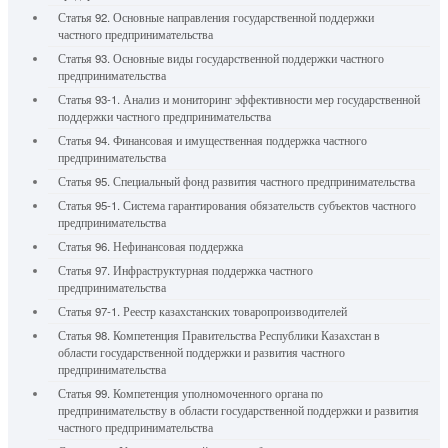
Статья 92. Основные направления государственной поддержки
частного предпринимательства
Статья 93. Основные виды государственной поддержки частного
предпринимательства
Статья 93-1. Анализ и мониторинг эффективности мер государственной
поддержки частного предпринимательства
Статья 94. Финансовая и имущественная поддержка частного
предпринимательства
Статья 95. Специальный фонд развития частного предпринимательства
Статья 95-1. Система гарантирования обязательств субъектов частного
предпринимательства
Статья 96. Нефинансовая поддержка
Статья 97. Инфраструктурная поддержка частного
предпринимательства
Статья 97-1. Реестр казахстанских товаропроизводителей
Статья 98. Компетенция Правительства Республики Казахстан в
области государственной поддержки и развития частного
предпринимательства
Статья 99. Компетенция уполномоченного органа по
предпринимательству в области государственной поддержки и развития
частного предпринимательства