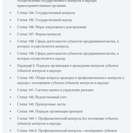
осуществлении государственного контроля и надзора
правоохранительными органами
Статья 134. Государственный контроль
Статья 135. Государственный надзор
Статья 136. Меры оперативного реагирования
Статья 137. Формы контроля
Статья 138. Сферы деятельности субъектов предпринимательства, в
которых осуществляется контроль
Статья 139. Сферы деятельности субъектов предпринимательства, в
которых осуществляется надзор
Параграф 2. Порядок организации и проведения контроля субъекта
(объекта) контроля и надзора
Статья 140. Общие вопросы проверки и профилактического контроля и
надзора с посещением субъекта (объекта) контроля и надзора
Статья 141. Система оценки и управления рисками
Статья 142. Ведомственный учет
Статья 143. Проверочные листы
Статья 144. Порядок организации проверок
Статья 144-1. Профилактический контроль без посещения субъекта
(объекта) контроля и надзора
Статья 144-2. Профилактический контроль с посещением субъекта