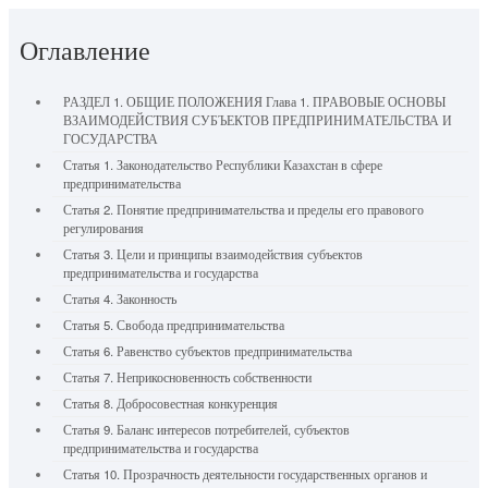
Оглавление
РАЗДЕЛ 1. ОБЩИЕ ПОЛОЖЕНИЯ Глава 1. ПРАВОВЫЕ ОСНОВЫ
ВЗАИМОДЕЙСТВИЯ СУБЪЕКТОВ ПРЕДПРИНИМАТЕЛЬСТВА И
ГОСУДАРСТВА
Статья 1. Законодательство Республики Казахстан в сфере
предпринимательства
Статья 2. Понятие предпринимательства и пределы его правового
регулирования
Статья 3. Цели и принципы взаимодействия субъектов
предпринимательства и государства
Статья 4. Законность
Статья 5. Свобода предпринимательства
Статья 6. Равенство субъектов предпринимательства
Статья 7. Неприкосновенность собственности
Статья 8. Добросовестная конкуренция
Статья 9. Баланс интересов потребителей, субъектов
предпринимательства и государства
Статья 10. Прозрачность деятельности государственных органов и