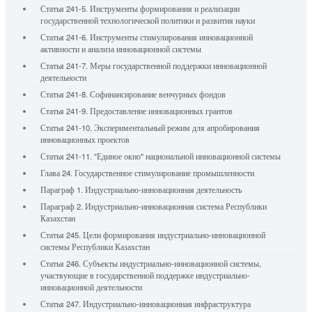
Статья 241-5. Инструменты формирования и реализации
государственной технологической политики и развития науки
Статья 241-6. Инструменты стимулирования инновационной
активности и анализа инновационной системы
Статья 241-7. Меры государственной поддержки инновационной
деятельности
Статья 241-8. Софинансирование венчурных фондов
Статья 241-9. Предоставление инновационных грантов
Статья 241-10. Экспериментальный режим для апробирования
инновационных проектов
Статья 241-11. "Единое окно" национальной инновационной системы
Глава 24. Государственное стимулирование промышленности
Параграф 1. Индустриально-инновационная деятельность
Параграф 2. Индустриально-инновационная система Республики
Казахстан
Статья 245. Цели формирования индустриально-инновационной
системы Республики Казахстан
Статья 246. Субъекты индустриально-инновационной системы,
участвующие в государственной поддержке индустриально-
инновационной деятельности
Статья 247. Индустриально-инновационная инфраструктура