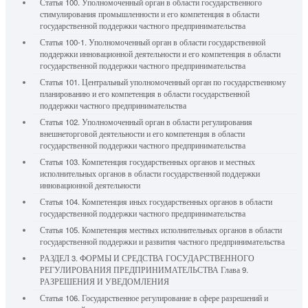
Статья 100. Уполномоченный орган в области государственного
стимулирования промышленности и его компетенция в области
государственной поддержки частного предпринимательства
Статья 100-1. Уполномоченный орган в области государственной
поддержки инновационной деятельности и его компетенция в области
государственной поддержки частного предпринимательства
Статья 101. Центральный уполномоченный орган по государственному
планированию и его компетенция в области государственной
поддержки частного предпринимательства
Статья 102. Уполномоченный орган в области регулирования
внешнеторговой деятельности и его компетенция в области
государственной поддержки частного предпринимательства
Статья 103. Компетенция государственных органов и местных
исполнительных органов в области государственной поддержки
инновационной деятельности
Статья 104. Компетенция иных государственных органов в области
государственной поддержки частного предпринимательства
Статья 105. Компетенция местных исполнительных органов в области
государственной поддержки и развития частного предпринимательства
РАЗДЕЛ 3. ФОРМЫ И СРЕДСТВА ГОСУДАРСТВЕННОГО
РЕГУЛИРОВАНИЯ ПРЕДПРИНИМАТЕЛЬСТВА Глава 9.
РАЗРЕШЕНИЯ И УВЕДОМЛЕНИЯ
Статья 106. Государственное регулирование в сфере разрешений и