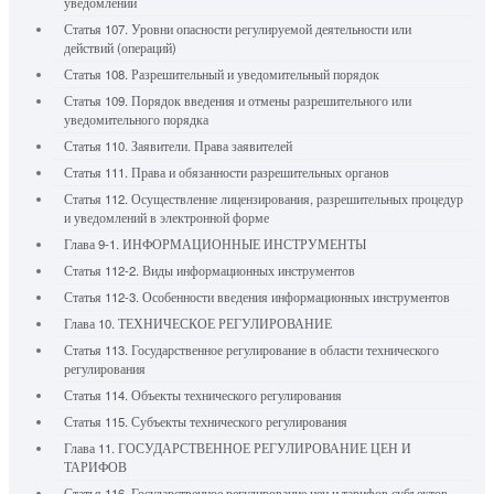
уведомлений
Статья 107. Уровни опасности регулируемой деятельности или
действий (операций)
Статья 108. Разрешительный и уведомительный порядок
Статья 109. Порядок введения и отмены разрешительного или
уведомительного порядка
Статья 110. Заявители. Права заявителей
Статья 111. Права и обязанности разрешительных органов
Статья 112. Осуществление лицензирования, разрешительных процедур
и уведомлений в электронной форме
Глава 9-1. ИНФОРМАЦИОННЫЕ ИНСТРУМЕНТЫ
Статья 112-2. Виды информационных инструментов
Статья 112-3. Особенности введения информационных инструментов
Глава 10. ТЕХНИЧЕСКОЕ РЕГУЛИРОВАНИЕ
Статья 113. Государственное регулирование в области технического
регулирования
Статья 114. Объекты технического регулирования
Статья 115. Субъекты технического регулирования
Глава 11. ГОСУДАРСТВЕННОЕ РЕГУЛИРОВАНИЕ ЦЕН И
ТАРИФОВ
Статья 116. Государственное регулирование цен и тарифов субъектов