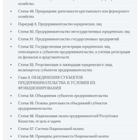
хозяйства
Статья 49. Прекращение деятельности крестьянского или фермерского
хозяйства
Параграф 3. Предпринимательство юридических лиц
Статья 50. Предпринимательство негосударственных юридических лиц
Статья 51. Предпринимательство государственных предприятий
Статья 52. Государственная регистрация юридических лиц,
относящихся к субъектам предпринимательства, и учетная регистрация
их филиалов и представительств
Статья 53. Реорганизация и ликвидация юридического лица,
являющегося субъектом предпринимательства
Глава 3. ОБЪЕДИНЕНИЯ СУБЪЕКТОВ
ПРЕДПРИНИМАТЕЛЬСТВА И УСЛОВИЯ ИХ
ФУНКЦИОНИРОВАНИЯ
Статья 54. Объединения субъектов предпринимательства
Статья 55. Основы деятельности объединений субъектов
предпринимательства
Статья 56. Национальная палата предпринимателей Республики
Казахстан, ее цель и задачи
Статья 57. Система Национальной палаты
Статья 58. Принципы деятельности Национальной палаты