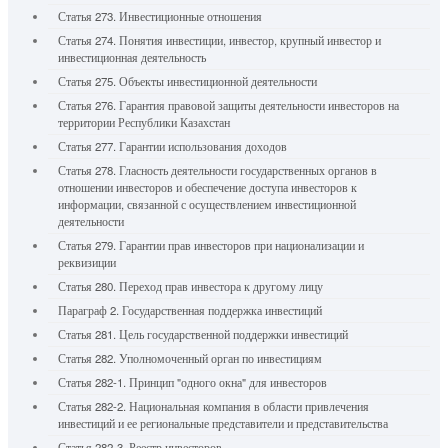
Статья 273. Инвестиционные отношения
Статья 274. Понятия инвестиции, инвестор, крупный инвестор и
инвестиционная деятельность
Статья 275. Объекты инвестиционной деятельности
Статья 276. Гарантия правовой защиты деятельности инвесторов на
территории Республики Казахстан
Статья 277. Гарантии использования доходов
Статья 278. Гласность деятельности государственных органов в
отношении инвесторов и обеспечение доступа инвесторов к
информации, связанной с осуществлением инвестиционной
деятельности
Статья 279. Гарантии прав инвесторов при национализации и
реквизиции
Статья 280. Переход прав инвестора к другому лицу
Параграф 2. Государственная поддержка инвестиций
Статья 281. Цель государственной поддержки инвестиций
Статья 282. Уполномоченный орган по инвестициям
Статья 282-1. Принцип "одного окна" для инвесторов
Статья 282-2. Национальная компания в области привлечения
инвестиций и ее региональные представители и представительства
Статья 282-3. Реестр инвесторов