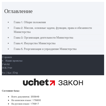
Оглавление
Глава 1. Общие положения
Глава 2. Миссия, основные задачи, функции, права и обязанности
Министерства
Глава 3. Организация деятельности Министерства
Глава 4. Имущество Министерства
Глава 5. Реорганизация и упразднение Министерства
О проекте
Наши проекты:
Учёт.kz
ПОБ.Учёт
Рус
|
Қаз
|
Eng
Состояние базы:
Всего документов:
355649
На казахском языке:
176600
На русском языке:
176917