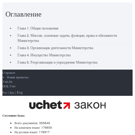
Оглавление
Глава 1. Общие положения
Глава 2. Миссия, основные задачи, функции, права и обязанности
Министерства
Глава 3. Организация деятельности Министерства
Глава 4. Имущество Министерства
Глава 5. Реорганизация и упразднение Министерства
О проекте
Наши проекты:
Учёт.kz
ПОБ.Учёт
Рус
|
Қаз
|
Eng
Состояние базы:
Всего документов:
355649
На казахском языке:
176600
На русском языке:
176917