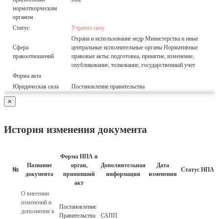
нормотворческим
органом
Статус
Утратил силу
Охрана и использование недр Министерства и иные
Сфера
центральные исполнительные органы Нормативные
правоотношений
правовые акты: подготовка, принятие, изменение,
опубликование, толкование, государственный учет
Форма акта
Юридическая сила
Постановление правительства
×
История изменения документа
Форма НПА и
Название
орган,
Дополнительная
Дата
№
Статус НПА
документа
принявший
информация
изменения
акт
О внесении
изменений и
Постановление
дополнения в
Правительства
САПП