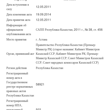
Дата вступления в
12.05.2011
силу
Дата изменения акта
19.09.2014
Дата принятия акта
12.05.2011
Информация об
официальном
САПП Республики Казахстан, 2011 г., № 38, ст. 456
опубликовании акта
Место принятия
г. Астана
Правительство Республики Казахстан (Премьер-
Министр РК) (старое название: Кабинет Министров
Орган, принявший акт
Казахской ССР; Кабинет Министров РК; Премьер-
Министр Казахской ССР; Совет Министров Казахской
ССР; Совет народных комиссаров Казахской ССР)
Регион действия
Республика Казахстан
Регистрационный
номер акта в
Государственном
58921
реестре нормативных
правовых актов
Республики Казахстан
Регистрационный
номер НПА,
присвоенный
502