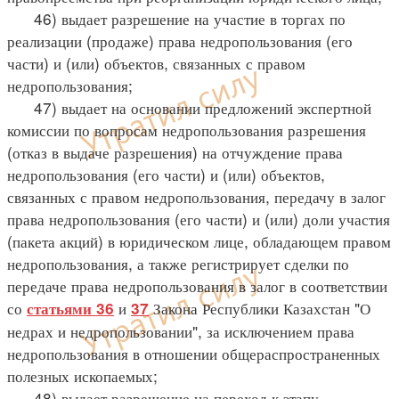
46) выдает разрешение на участие в торгах по
реализации (продаже) права недропользования (его
части) и (или) объектов, связанных с правом
недропользования;
47) выдает на основании предложений экспертной
комиссии по вопросам недропользования разрешения
(отказ в выдаче разрешения) на отчуждение права
недропользования (его части) и (или) объектов,
связанных с правом недропользования, передачу в залог
права недропользования (его части) и (или) доли участия
(пакета акций) в юридическом лице, обладающем правом
недропользования, а также регистрирует сделки по
передаче права недропользования в залог в соответствии
со
и
Закона Республики Казахстан "О
статьями 36
37
недрах и недропользовании", за исключением права
недропользования в отношении общераспространенных
полезных ископаемых;
48) выдает разрешение на переход к этапу