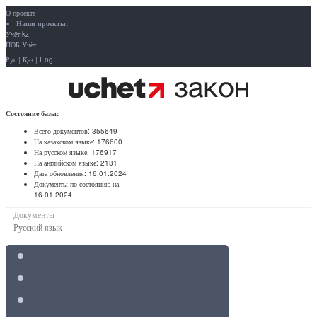
О проекте
Наши проекты:
Учёт.kz
ПОБ.Учёт
Рус
|
Қаз
|
Eng
Состояние базы:
Всего документов:
355649
На казахском языке:
176600
На русском языке:
176917
На английском языке:
2131
Дата обновления:
16.01.2024
Документы по состоянию на:
16.01.2024
Документы
Русский язык