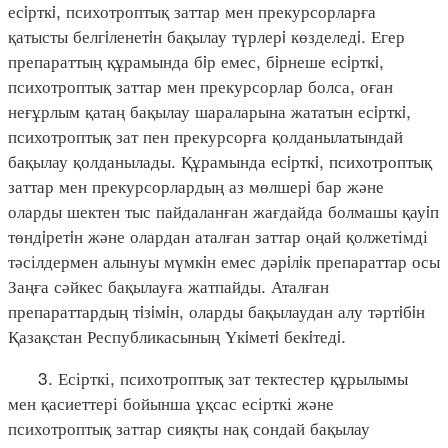
есiрткi, психотроптық заттар мен прекурсорларға
қатысты белгiленетiн бақылау түрлерi көзделедi. Егер
препараттың құрамында бiр емес, бiрнеше есiрткi,
психотроптық заттар мен прекурсорлар болса, оған
неғұрлым қатаң бақылау шараларына жататын есiрткi,
психотроптық зат пен прекурсорға қолданылатындай
бақылау қолданылады. Құрамында есiрткi, психотроптық
заттар мен прекурсорлардың аз мөлшерi бар және
оларды шектен тыс пайдаланған жағдайда болмашы қауiп
төндiретiн және олардан аталған заттар оңай қолжетімді
тәсілдермен алынуы мүмкiн емес дәрiлiк препараттар осы
Заңға сәйкес бақылауға жатпайды. Аталған
препараттардың тiзiмiн, оларды бақылаудан алу тәртiбiн
Қазақстан Республикасының Үкiметi бекiтедi.
3. Есірткі, психотроптық зат тектестер құрылымы
мен қасиеттері бойынша ұқсас есірткі және
психотроптық заттар сияқты нақ сондай бақылау