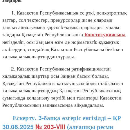
1. Қазақстан Республикасының есiрткi, психотроптық
заттар, сол тектестер, прекурсорлар және олардың
заңсыз айналымына қарсы iс-қимыл шаралары туралы
заңдары Қазақстан Республикасының
Конституциясына
негiзделiп, осы Заң мен өзге де нормативтiк құқықтық
актiлерден, сондай-ақ Қазақстан Республикасы бекiткен
халықаралық шарттардан тұрады.
2. Қазақстан Республикасы ратификациялаған
халықаралық шарттар осы Заңнан басым болады.
Қазақстан Республикасы қатысушысы болып табылатын
халықаралық шарттардың Қазақстан Республикасының
аумағында қолданылу тәртібі мен талаптары Қазақстан
Республикасының заңнамасында айқындалады.
Ескерту. 3-бапқа өзгеріс енгізілді – ҚР
30.06.2025
№ 203-VIII
(алғашқы ресми