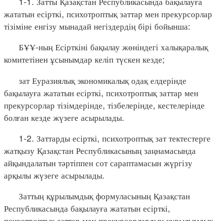
1-1. Затты Қазақстан Республикасында бақылауға
жататын есірткі, психотроптық заттар мен прекурсорлар
тізіміне енгізу мынадай негіздердің бірі бойынша:
БҰҰ-ның Есірткіні бақылау жөніндегі халықаралық
комитетінен ұсынымдар келіп түскен кезде;
зат Еуразиялық экономикалық одақ елдерінде
бақылауға жататын есірткі, психотроптық заттар мен
прекурсорлар тізімдерінде, тізбелерінде, кестелерінде
болған кезде жүзеге асырылады.
1-2. Заттарды есірткі, психотроптық зат тектестерге
жатқызу Қазақстан Республикасының заңнамасында
айқындалатын тәртіппен сот сараптамасын жүргізу
арқылы жүзеге асырылады.
Заттың құрылымдық формуласының Қазақстан
Республикасында бақылауға жататын есірткі,
психотроптық заттар мен прекурсорлардың құрылымдық