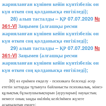
жарияланған күнінен кейін күнтізбелік он
күн өткен соң қолданысқа енгізіледі);
28) алып тасталды – ҚР 07.07.2020
№
361-VI
Заңымен (алғашқы ресми
жарияланған күнінен кейін күнтізбелік он
күн өткен соң қолданысқа енгізіледі);
29) алып тасталды – ҚР 07.07.2020
№
361-VI
Заңымен (алғашқы ресми
жарияланған күнінен кейін күнтізбелік он
күн өткен соң қолданысқа енгізіледі);
30) өз еркiмен емделу - психикаға белсенді әсер
ететін заттарды тұтынуға байланысты психикалық, мінез-
құлықтық бұзылушылықтарын (ауруларын) науқастың
немесе оның заңды өкiлiнiң келiсiмiмен жүзеге
асырылатын емдеу;