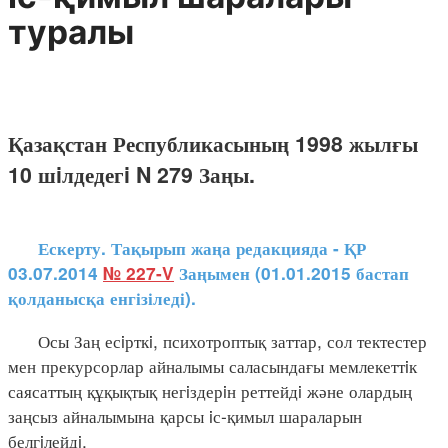
туралы
Қазақстан Республикасының 1998 жылғы
10 шiлдедегi N 279 Заңы.
Ескерту. Тақырып жаңа редакцияда - ҚР
03.07.2014
№ 227-V
Заңымен (01.01.2015 бастап
қолданысқа енгізіледі).
Осы Заң есiрткi, психотроптық заттар, сол тектестер
мен прекурсорлар айналымы саласындағы мемлекеттiк
саясаттың құқықтық негiздерiн реттейдi және олардың
заңсыз айналымына қарсы iс-қимыл шараларын
белгiлейдi.