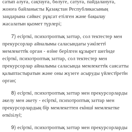
сатып алуға, сақтауға, бөлуге, сатуға, пайдалануға,
жоюға байланысты Қазақстан Республикасының
заңдарына сәйкес рұқсат етілген және бақылау
жасалатын қызмет түрлері;
7) есiрткi, психотроптық заттар, сол тектестер мен
прекурсорлар айналымы саласындағы уәкiлеттi
мемлекеттiк орган - өзiне берiлген құзырет шегiнде
есiрткi, психотроптық заттар, сол тектестер мен
прекурсорлар айналымы саласында мемлекеттiк саясатты
қалыптастыратын және оны жүзеге асыруды үйлестiретiн
орган;
8) есiрткi, психотроптық заттар мен прекурсорларды
әкелу мен әкету - есiрткi, психотроптық заттар мен
прекурсорлардың бiр мемлекеттен екiншi мемлекетке
өткiзілуi;
9) есiрткi, психотроптық заттар мен прекурсорларды