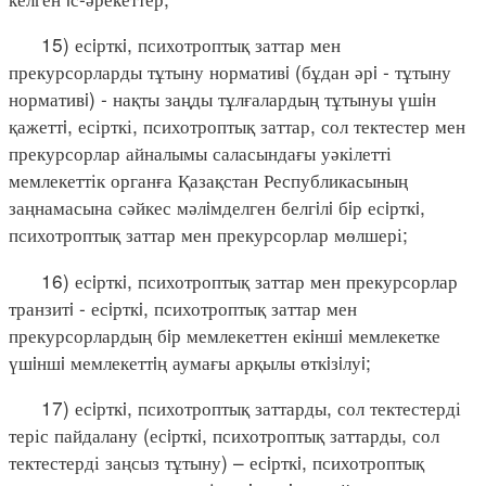
15) есiрткi, психотроптық заттар мен
прекурсорларды тұтыну нормативi (бұдан әрi - тұтыну
нормативi) - нақты заңды тұлғалардың тұтынуы үшiн
қажеттi, есірткі, психотроптық заттар, сол тектестер мен
прекурсорлар айналымы саласындағы уәкілетті
мемлекеттік органға Қазақстан Республикасының
заңнамасына сәйкес мәлiмделген белгiлi бiр есiрткi,
психотроптық заттар мен прекурсорлар мөлшері;
16) есiрткi, психотроптық заттар мен прекурсорлар
транзитi - есiрткi, психотроптық заттар мен
прекурсорлардың бiр мемлекеттен екiншi мемлекетке
үшiншi мемлекеттiң аумағы арқылы өткiзiлуi;
17) есiрткi, психотроптық заттарды, сол тектестерді
теріс пайдалану (есiрткi, психотроптық заттарды, сол
тектестерді заңсыз тұтыну) – есiрткi, психотроптық