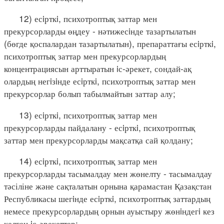
12) есiрткi, психотроптық заттар мен
прекурсорларды өңдеу - нәтижесiнде тазартылатын
(бөгде қоспалардан тазартылатын), препараттағы есiрткi,
психотроптық заттар мен прекурсорлардың
концентрациясын арттыратын iс-әрекет, сондай-ақ
олардың негiзiнде есiрткi, психотроптық заттар мен
прекурсорлар болып табылмайтын заттар алу;
13) есiрткi, психотроптық заттар мен
прекурсорларды пайдалану - есiрткi, психотроптық
заттар мен прекурсорларды мақсатқа сай қолдану;
14) есiрткi, психотроптық заттар мен
прекурсорларды тасымалдау мен жөнелту - тасымалдау
тәсіліне және сақталатын орнына қарамастан Қазақстан
Республикасы шегiнде есiрткi, психотроптық заттардың
немесе прекурсорлардың орнын ауыстыру жөнiндегi кез
келген iс-әрекеттер;