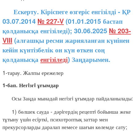
Ескерту. Кіріспеге өзгеріс енгізілді - ҚР
03.07.2014
№ 227-V
(01.01.2015 бастап
қолданысқа енгізіледі); 30.06.2025
№ 203-
VIII
(алғашқы ресми жарияланған күнінен
кейін күнтізбелік он күн өткен соң
қолданысқа
енгізіледі
) Заңдарымен.
1-тарау. Жалпы ережелер
1-бап. Негiзгi ұғымдар
Осы Заңда мынадай негiзгi ұғымдар пайдаланылады:
1) бөлшек сауда - дәрiгердің рецептi бойынша жеке
тұтыну үшiн есiрткi, психотроптық заттар мен
прекурсорларды даралап немесе шағын көлемде сату;