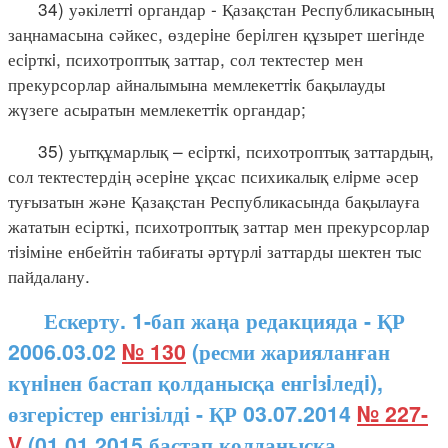
34) уәкілеттi органдар - Қазақстан Республикасының
заңнамасына сәйкес, өздерiне берiлген құзырет шегiнде
есiрткi, психотроптық заттар, сол тектестер мен
прекурсорлар айналымына мемлекеттiк бақылауды
жүзеге асыратын мемлекеттiк органдар;
35) уытқұмарлық – есiрткi, психотроптық заттардың,
сол тектестердің әсерiне ұқсас психикалық елiрме әсер
туғызатын және Қазақстан Республикасында бақылауға
жататын есірткі, психотроптық заттар мен прекурсорлар
тiзiміне енбейтін табиғаты әртүрлi заттарды шектен тыс
пайдалану.
Ескерту. 1-бап жаңа редакцияда - ҚР
2006.03.02
№ 130
(ресми жарияланған
күнiнен бастап қолданысқа енгiзiледi),
өзгерістер енгізілді - ҚР 03.07.2014
№ 227-
V
(01.01.2015 бастап қолданысқа