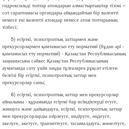
гидроксильді топтар атомдарын алмастырғыштар тізімі –
сот сараптамасы органдары айқындайтын бір валентті
немесе екі валентті атомдар немесе атом топтарының
тізбесі;
5) есiрткi, психотроптық заттармен және
прекурсорлармен қамтамасыз ету нормативi (бұдан әрi -
қамтамасыз ету нормативi) - Қазақстан Республикасының
заңнамасына сәйкес Қазақстан Республикасының
аумағында сату үшiн заңды тұлғаларға рұқсат етілген
белгiлі бiр есiрткi, психотроптық заттар мен
прекурсорлар саны;
6) есiрткi, психотроптық заттар мен прекурсорлар
айналымы - құрамында есiрткi бар өсiмдiктердi егуге,
жинауға және дайындауға, есiрткi, психотроптық заттар
мен прекурсорларды әзiрлеуге, өндiруге, өңдеуге,
әкелуге, әкетуге, транзиттеуге, тасымалдауға, жөнелтуге,