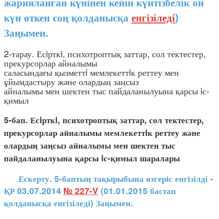
жарияланған күнінен кейін күнтізбелік он
күн өткен соң қолданысқа
енгізіледі
)
Заңымен.
2-тарау. Есiрткi, психотроптық заттар, сол тектестер,
прекурсорлар айналымы
саласындағы қызметтi мемлекеттiк реттеу мен
ұйымдастыру және олардың заңсыз
айналымы мен шектен тыс пайдаланылуына қарсы iс-
қимыл
5-бап. Есiрткi, психотроптық заттар, сол тектестер,
прекурсорлар айналымы мемлекеттiк реттеу және
олардың заңсыз айналымы мен шектен тыс
пайдаланылуына қарсы iс-қимыл шаралары
Ескерту. 5-баптың тақырыбына өзгеріс енгізілді -
ҚР 03.07.2014
№ 227-V
(01.01.2015 бастап
қолданысқа енгізіледі) Заңымен.