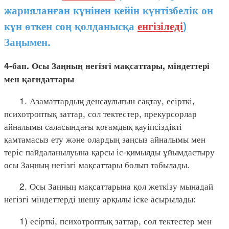
жарияланған күнінен кейін күнтізбелік он
күн өткен соң қолданысқа
енгізіледі
)
Заңымен.
4-бап. Осы Заңның негізгі мақсаттары, міндеттері
мен қағидаттары
1. Азаматтардың денсаулығын сақтау, есірткі,
психотроптық заттар, сол тектестер, прекурсорлар
айналымы саласындағы қоғамдық қауіпсіздікті
қамтамасыз ету және олардың заңсыз айналымы мен
теріс пайдаланылуына қарсы іс-қимылды ұйымдастыру
осы Заңның негізгі мақсаттары болып табылады.
2. Осы Заңның мақсаттарына қол жеткізу мынадай
негізгі міндеттерді шешу арқылы іске асырылады:
1) есiрткi, психотроптық заттар, сол тектестер мен