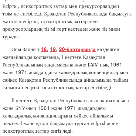
Есiрткi, психотроптық заттар мен прекурсорлардың
тiзiмiне енгiзiледi. Қазақстан Республикасында бақылауға
жататын есірткі, психотроптық заттар мен
прекурсорлардың тiзiмi төрт кестеден және тiзiмнен
тұрады.
Осы Заңның
,
,
көзделген
18
19
20-баптарында
жағдайларды қоспағанда, I кестеге Қазақстан
Республикасының заңнамасына және БҰҰ-ның 1961
және 1971 жылдардағы халықаралық конвенцияларына
сәйкес Қазақстан Республикасында айналымына тыйым
салынған есiрткi, психотроптық заттар енгiзiледi.
II кестеге Қазақстан Республикасының заңнамасына
және БҰҰ-ның 1961 және 1971 жылдардағы
халықаралық конвенцияларына сәйкес айналымы
шектеулi және қатаң бақылауда тұрған есiрткi және
психотроптық заттар енгiзiледi.