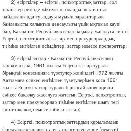
2) есiрткiлер – есiрткi, психотроптық заттар, сол
тектестер ретiнде жiктелген, оларды шектен тыс
пайдаланғанда туындауы мүмкiн зардаптарына
байланысты халықтың денсаулығы үшiн ықтимал қаупi
бар, Қазақстан Республикасында бақылау жасалуға тиісті
Есiрткi, психотроптық заттар мен прекурсорлардың
тiзiмiне енгiзiлген өсiмдiктер, заттар немесе препараттар;
3) есiрткi заттар - Қазақстан Республикасының
заңнамасына, 1961 жылғы Есiрткi заттар туралы
бiрыңғай конвенцияға түзетулер жөнiндегi 1972 жылғы
Хаттамаға сәйкес енгiзiлген түзетулерiмен қоса 1961
жылғы Есiрткi заттар туралы бiрыңғай конвенцияға
сәйкес бақылау жасалуға жататын Есiрткi, психотроптық
заттар мен прекурсорлар тiзiмiне енгiзiлген шығу тегі
синтетикалық немесе табиғи заттар;
4) Есірткі, психотроптық заттардың құрылымдық
формулаларындағы сутегі, галогендер және (немесе)