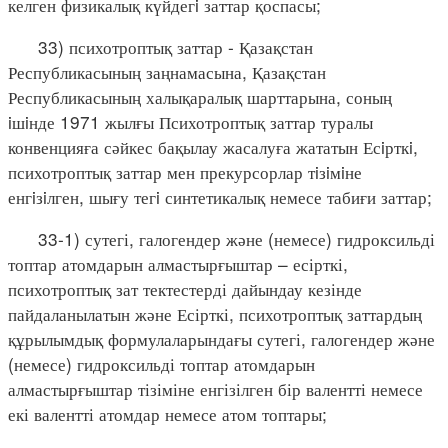
келген физикалық күйдегi заттар қоспасы;
33) психотроптық заттар - Қазақстан
Республикасының заңнамасына, Қазақстан
Республикасының халықаралық шарттарына, соның
iшiнде 1971 жылғы Психотроптық заттар туралы
конвенцияға сәйкес бақылау жасалуға жататын Есiрткi,
психотроптық заттар мен прекурсорлар тiзiмiне
енгiзiлген, шығу тегi синтетикалық немесе табиғи заттар;
33-1) сутегі, галогендер және (немесе) гидроксильді
топтар атомдарын алмастырғыштар – есірткі,
психотроптық зат тектестерді дайындау кезінде
пайдаланылатын және Есірткі, психотроптық заттардың
құрылымдық формулаларындағы сутегі, галогендер және
(немесе) гидроксильді топтар атомдарын
алмастырғыштар тізіміне енгізілген бір валентті немесе
екі валентті атомдар немесе атом топтары;