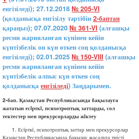
енгізіледі); 27.12.2018
№ 205-VI
(қолданысқа енгізілу тәртібін
2-баптан
қараңыз); 07.07.2020
№ 361-VI
(алғашқы
ресми жарияланған күнінен кейін
күнтізбелік он күн өткен соң қолданысқа
енгізіледі); 02.01.2025
№ 150-VIII
(алғашқы
ресми жарияланған күнінен кейін
күнтізбелік алпыс күн өткен соң
қолданысқа
енгізіледі
) Заңдарымен.
2-бап. Қазақстан Республикасында бақылауға
жататын есiрткi, психотроптық заттарды, сол
тектестер мен прекурсорларды жiктеу
1. Есiрткi, психотроптық заттар мен прекурсорлар
Қазақстан Республикасында бақылау жасалуға тиісті