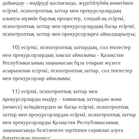
дайындау - өндiрудi қоспағанда, жүргiзiлуiнiң көмегiмен
есiрткi, психотроптық заттар мен прекурсорлардың
алынуы мүмкiн барлық процестер, сондай-ақ есiрткi,
психотроптық заттар мен прекурсорлардың басқа есiрткi,
психотроптық заттар мен прекурсорларға айналдырылуы;
10) есірткі, психотроптық заттардың, сол тектестер
мен прекурсорлардың заңсыз айналымы - Қазақстан
Республикасының заңнамасын бұза отырып жүзеге
асырылатын есірткі, психотроптық заттар, сол тектестер
мен прекурсорлар айналымы;
11) есiрткi, психотроптық заттар мен
прекурсорларды өндiру - химиялық заттардан және
(немесе) өсiмдiктерден не басқа есiрткi, психотроптық
заттар мен прекурсорлардан есiрткi, психотроптық заттар
мен прекурсорларды Қазақстан Республикасының
заңнамасында белгіленген тәртіппен сериялап алуға
бағытталған процесс;