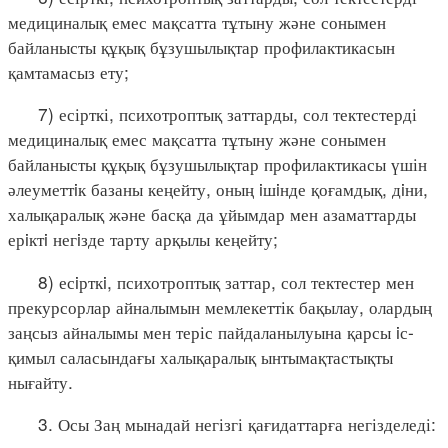
медициналық емес мақсатта тұтыну және сонымен
байланысты құқық бұзушылықтар профилактикасын
қамтамасыз ету;
7) есірткі, психотроптық заттарды, сол тектестерді
медициналық емес мақсатта тұтыну және сонымен
байланысты құқық бұзушылықтар профилактикасы үшін
әлеуметтiк базаны кеңейту, оның iшiнде қоғамдық, дiни,
халықаралық және басқа да ұйымдар мен азаматтарды
ерiктi негiзде тарту арқылы кеңейту;
8) есiрткi, психотроптық заттар, сол тектестер мен
прекурсорлар айналымын мемлекеттік бақылау, олардың
заңсыз айналымы мен теріс пайдаланылуына қарсы iс-
қимыл саласындағы халықаралық ынтымақтастықты
нығайту.
3. Осы Заң мынадай негізгі қағидаттарға негізделеді: