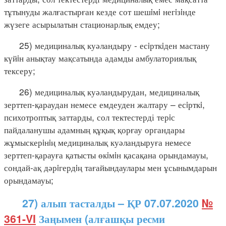
тұтынуды жалғастырған кезде сот шешiмi негiзiнде
жүзеге асырылатын стационарлық емдеу;
25) медициналық куәландыру - есiрткiден мастану
күйiн анықтау мақсатында адамды амбулаториялық
тексеру;
26) медициналық куәландырудан, медициналық
зерттеп-қараудан немесе емдеуден жалтару – есiрткi,
психотроптық заттарды, сол тектестерді терiс
пайдаланушы адамның құқық қорғау органдары
жұмыскерiнiң медициналық куәландыруға немесе
зерттеп-қарауға қатысты өкiмiн қасақана орындамауы,
сондай-ақ дәрiгердiң тағайындаулары мен ұсынымдарын
орындамауы;
27) алып тасталды – ҚР 07.07.2020
№
361-VI
Заңымен (алғашқы ресми