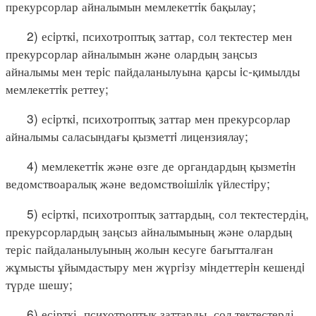
прекурсорлар айналымын мемлекеттiк бақылау;
2) есiрткi, психотроптық заттар, сол тектестер мен
прекурсорлар айналымын және олардың заңсыз
айналымы мен терiс пайдаланылуына қарсы iс-қимылды
мемлекеттiк реттеу;
3) есiрткi, психотроптық заттар мен прекурсорлар
айналымы саласындағы қызметтi лицензиялау;
4) мемлекеттiк және өзге де органдардың қызметiн
ведомствоаралық және ведомствоiшiлiк үйлестiру;
5) есiрткi, психотроптық заттардың, сол тектестердің,
прекурсорлардың заңсыз айналымының және олардың
теріс пайдаланылуының жолын кесуге бағытталған
жұмысты ұйымдастыру мен жүргiзу мiндеттерiн кешендi
түрде шешу;
6) есірткі, психотроптық заттарды, сол тектестерді