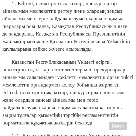
1. Есiрткi, психотроптық заттар, прекурсорлар
айналымын мемлекеттiк реттеу және олардың заңсыз
айналымы мен теріс пайдаланылуына қарсы iс-қимыл
шаралары осы Заңға, Қазақстан Республикасының өзге
де заңдарына, Қазақстан Республикасы Президентінің
жарлықтарына және Қазақстан Республикасы Үкiметiнің
қаулыларына сәйкес жүзеге асырылады.
Қазақстан Республикасының Үкіметі есiрткi,
психотроптық заттар, сол тектестер мен прекурсорлар
айналымы саласындағы уәкілетті мемлекеттік орган тиiстi
мемлекеттiк органдармен келiсу бойынша әзірлеген
есiрткi, психотроптық заттар, прекурсорлар айналымы
және олардың заңсыз айналымы мен теріс
пайдаланылуына қарсы iс-қимыл саласына қатысушы
заңды тұлғалар қызметiнiң тәртiбiн регламенттейтiн
нормативтiк құқықтық актiлердi бекiтедi.
Вверх
1-1. Қазақстан Республикасының Үкіметі есірткі,