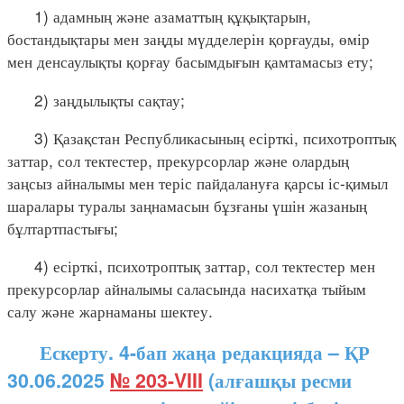
1) адамның және азаматтың құқықтарын,
бостандықтары мен заңды мүдделерін қорғауды, өмір
мен денсаулықты қорғау басымдығын қамтамасыз ету;
2) заңдылықты сақтау;
3) Қазақстан Республикасының есірткі, психотроптық
заттар, сол тектестер, прекурсорлар және олардың
заңсыз айналымы мен теріс пайдалануға қарсы іс-қимыл
шаралары туралы заңнамасын бұзғаны үшін жазаның
бұлтартпастығы;
4) есірткі, психотроптық заттар, сол тектестер мен
прекурсорлар айналымы саласында насихатқа тыйым
салу және жарнаманы шектеу.
Ескерту. 4-бап жаңа редакцияда – ҚР
30.06.2025
№ 203-VIII
(алғашқы ресми