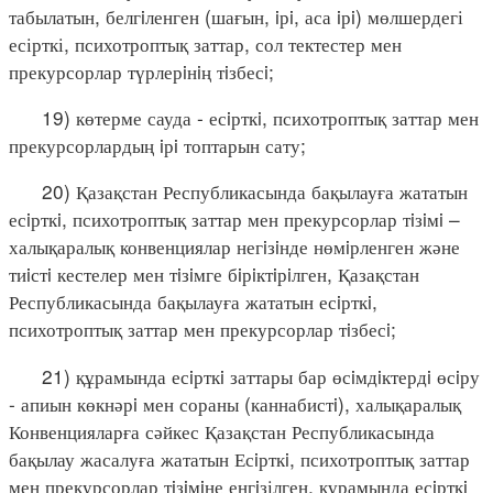
табылатын, белгiленген (шағын, iрi, аса iрi) мөлшердегі
есірткі, психотроптық заттар, сол тектестер мен
прекурсорлар түрлерiнiң тiзбесi;
19) көтерме сауда - есiрткi, психотроптық заттар мен
прекурсорлардың iрi топтарын сату;
20) Қазақстан Республикасында бақылауға жататын
есiрткi, психотроптық заттар мен прекурсорлар тiзiмi –
халықаралық конвенциялар негiзiнде нөмiрленген және
тиiстi кестелер мен тiзiмге бiрiктiрiлген, Қазақстан
Республикасында бақылауға жататын есiрткi,
психотроптық заттар мен прекурсорлар тiзбесi;
21) құрамында есiрткi заттары бар өсiмдiктердi өсiру
- апиын көкнәрi мен сораны (каннабистi), халықаралық
Конвенцияларға сәйкес Қазақстан Республикасында
бақылау жасалуға жататын Есiрткi, психотроптық заттар
мен прекурсорлар тiзiмiне енгiзілген, құрамында есiрткi