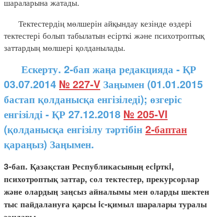
шараларына жатады.
Тектестердің мөлшерін айқындау кезінде өздері
тектестері болып табылатын есірткі және психотроптық
заттардың мөлшері қолданылады.
Ескерту. 2-бап жаңа редакцияда - ҚР
03.07.2014
№ 227-V
Заңымен (01.01.2015
бастап қолданысқа енгізіледі); өзгеріс
енгізілді - ҚР 27.12.2018
№ 205-VI
(қолданысқа енгізілу тәртібін
2-баптан
қараңыз) Заңымен.
3-бап. Қазақстан Республикасының есiрткi,
психотроптық заттар, сол тектестер, прекурсорлар
және олардың заңсыз айналымы мен оларды шектен
тыс пайдалануға қарсы iс-қимыл шаралары туралы
заңдары