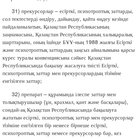
31) прекурсорлар – есiрткi, психотроптық заттарды,
сол тектестерді өндiру, дайындау, қайта өңдеу кезiнде
пайдаланылатын, Қазақстан Республикасының
заңнамасына, Қазақстан Республикасының халықаралық
шарттарына, оның iшiнде БҰҰ-ның 1988 жылғы Есiрткi
және психотроптық заттардың заңсыз айналымына қарсы
күрес туралы конвенциясына сәйкес Қазақстан
Республикасында бақылау жасалуға тиісті Есiрткi,
психотроптық заттар мен прекурсорлардың тiзiмiне
енгiзiлген заттар;
32) препарат – құрамында ілеспе заттар мен
толықтырушылар (ұн, крахмал, қант және басқалары),
сондай-ақ Қазақстан Республикасында бақылауға
жататын есірткі, психотроптық заттар мен прекурсорлар
тiзiміне енгiзiлген бiр немесе бiрнеше есiрткi,
психотроптық заттар немесе прекурсорлар бар, кез