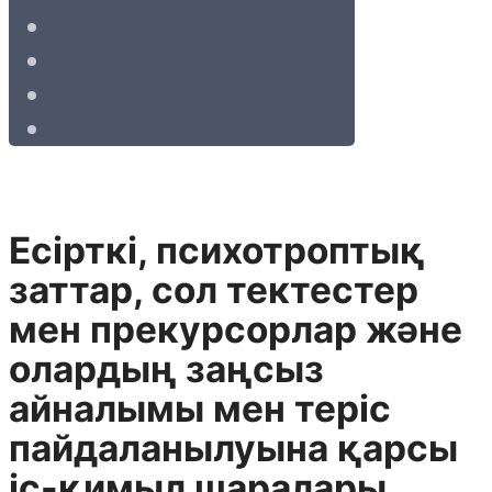
Есiрткi, психотроптық
заттар, сол тектестер
мен прекурсорлар және
олардың заңсыз
айналымы мен терiс
пайдаланылуына қарсы
iс-қимыл шаралары