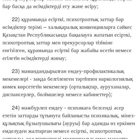
бар басқа да өсiмдiктердi егу және өсiру;
22) құрамында есiрткi, психотроптық заттар бар
өсiмдiктер терімі – халықаралық конвенцияларға сәйкес
Қазақстан Республикасында бақылауға жататын есірткі,
психотроптық заттар мен прекурсорлар тiзiміне
енгiзiлген, құрамында есiрткi бар жабайы өсетiн немесе
егiлетiн өсiмдiктердi жинау;
23) мамандандырылған емдеу-профилактикалық
мекемелерi - заңда белгiленген тәртiппен наркологиялық
көмек көрсететiн мекемелер (орталықтар, ауруханалар,
диспансерлер, бөлiмшелер немесе кабинеттер);
24) мәжбүрлеп емдеу - психикаға белсенді әсер
ететін заттарды тұтынуға байланысты психикалық, мінез-
құлықтық бұзылушылығы (ауруы) бар адамды өз еркімен
емделуден жалтарған немесе есірткі, психотроптық
заттарды, сол тектестерді медициналық емес мақсатта