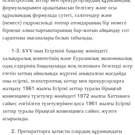
формулаларымен арақатынасын белгілеу және осы
құрылымдық формулада сутегі, галогендер және
(немесе) гидроксильді топтар атомдарының бір немесе
бірнеше алмастырғыштарының бар-жоғын айқындау сот
сараптама нысаналары болып табылады.
1-3. БҰҰ-ның Есірткіні бақылау жөніндегі
халықаралық комитетінің және Еуразиялық экономикалық
одақ елдерінің бақылауында жоқ психикаға белсенді әсер
ететін заттың айналымда жүргені анықталған жағдайда
оны есірткі, психотроптық заттар мен прекурсорларға
жатқызу 1961 жылғы Есiрткi заттар туралы бiрыңғай
конвенцияға түзетулер жөнiндегi 1972 жылғы Хаттамаға
сәйкес енгiзiлген түзетулерiмен қоса 1961 жылғы Есiрткi
заттар туралы бiрыңғай конвенцияға сәйкес жүзеге
асырылады.
2. Препараттарға қатысты олардың құрамындағы