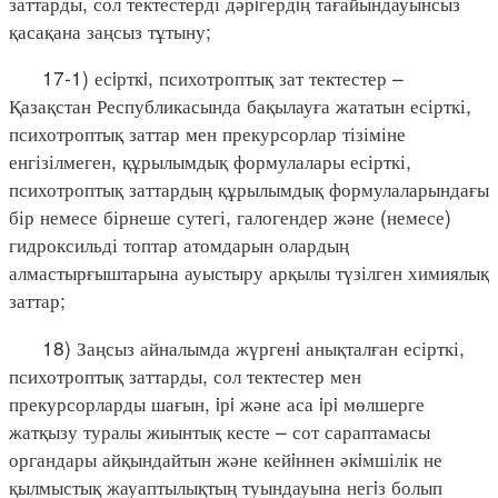
заттарды, сол тектестерді дәрiгердiң тағайындауынсыз
қасақана заңсыз тұтыну;
17-1) есiрткi, психотроптық зат тектестер –
Қазақстан Республикасында бақылауға жататын есірткі,
психотроптық заттар мен прекурсорлар тізіміне
енгізілмеген, құрылымдық формулалары есірткі,
психотроптық заттардың құрылымдық формулаларындағы
бір немесе бірнеше сутегі, галогендер және (немесе)
гидроксильді топтар атомдарын олардың
алмастырғыштарына ауыстыру арқылы түзілген химиялық
заттар;
18) Заңсыз айналымда жүргенi анықталған есірткі,
психотроптық заттарды, сол тектестер мен
прекурсорларды шағын, iрi және аса iрi мөлшерге
жатқызу туралы жиынтық кесте – сот сараптамасы
органдары айқындайтын және кейiннен әкiмшілік не
қылмыстық жауаптылықтың туындауына негiз болып