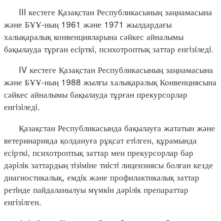
III кестеге Қазақстан Республикасының заңнамасына
және БҰҰ-ның 1961 және 1971 жылдардағы
халықаралық конвенцияларына сәйкес айналымы
бақылауда тұрған есiрткi, психотроптық заттар енгiзiледi.
IV кестеге Қазақстан Республикасының заңнамасына
және БҰҰ-ның 1988 жылғы халықаралық Конвенциясына
сәйкес айналымы бақылауда тұрған прекурсорлар
енгiзiледi.
Қазақстан Республикасында бақылауға жататын және
ветеринарияда қолдануға рұқсат етiлген, құрамында
есiрткi, психотроптық заттар мен прекурсорлар бар
дәрiлiк заттардың тiзiмiне тиiстi лицензиясы болған кезде
диагностикалық, емдiк және профилактикалық заттар
ретiнде пайдаланылуы мүмкiн дәрiлiк препараттар
енгiзiлген.