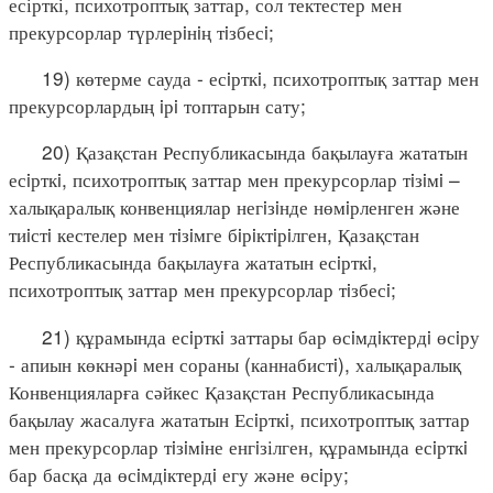
есірткі, психотроптық заттар, сол тектестер мен
прекурсорлар түрлерiнiң тiзбесi;
19) көтерме сауда - есiрткi, психотроптық заттар мен
прекурсорлардың iрi топтарын сату;
20) Қазақстан Республикасында бақылауға жататын
есiрткi, психотроптық заттар мен прекурсорлар тiзiмi –
халықаралық конвенциялар негiзiнде нөмiрленген және
тиiстi кестелер мен тiзiмге бiрiктiрiлген, Қазақстан
Республикасында бақылауға жататын есiрткi,
психотроптық заттар мен прекурсорлар тiзбесi;
21) құрамында есiрткi заттары бар өсiмдiктердi өсiру
- апиын көкнәрi мен сораны (каннабистi), халықаралық
Конвенцияларға сәйкес Қазақстан Республикасында
бақылау жасалуға жататын Есiрткi, психотроптық заттар
мен прекурсорлар тiзiмiне енгiзілген, құрамында есiрткi
бар басқа да өсiмдiктердi егу және өсiру;