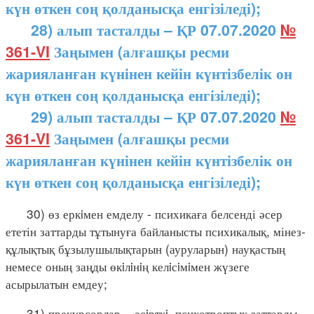
күн өткен соң қолданысқа енгізіледі);
28) алып тасталды – ҚР 07.07.2020
№
361-VI
Заңымен (алғашқы ресми
жарияланған күнінен кейін күнтізбелік он
күн өткен соң қолданысқа енгізіледі);
29) алып тасталды – ҚР 07.07.2020
№
361-VI
Заңымен (алғашқы ресми
жарияланған күнінен кейін күнтізбелік он
күн өткен соң қолданысқа енгізіледі);
30) өз еркiмен емделу - психикаға белсенді әсер
ететін заттарды тұтынуға байланысты психикалық, мінез-
құлықтық бұзылушылықтарын (ауруларын) науқастың
немесе оның заңды өкiлiнiң келiсiмiмен жүзеге
асырылатын емдеу;
31) прекурсорлар – есiрткi, психотроптық заттарды,