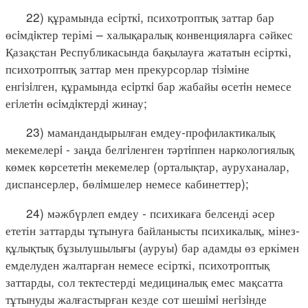
22) құрамында есiрткi, психотроптық заттар бар
өсiмдiктер терімі – халықаралық конвенцияларға сәйкес
Қазақстан Республикасында бақылауға жататын есірткі,
психотроптық заттар мен прекурсорлар тiзiміне
енгiзiлген, құрамында есiрткi бар жабайы өсетiн немесе
егiлетiн өсiмдiктердi жинау;
23) мамандандырылған емдеу-профилактикалық
мекемелерi - заңда белгiленген тәртiппен наркологиялық
көмек көрсететiн мекемелер (орталықтар, ауруханалар,
диспансерлер, бөлiмшелер немесе кабинеттер);
24) мәжбүрлеп емдеу - психикаға белсенді әсер
ететін заттарды тұтынуға байланысты психикалық, мінез-
құлықтық бұзылушылығы (ауруы) бар адамды өз еркімен
емделуден жалтарған немесе есірткі, психотроптық
заттарды, сол тектестерді медициналық емес мақсатта
тұтынуды жалғастырған кезде сот шешiмi негiзiнде