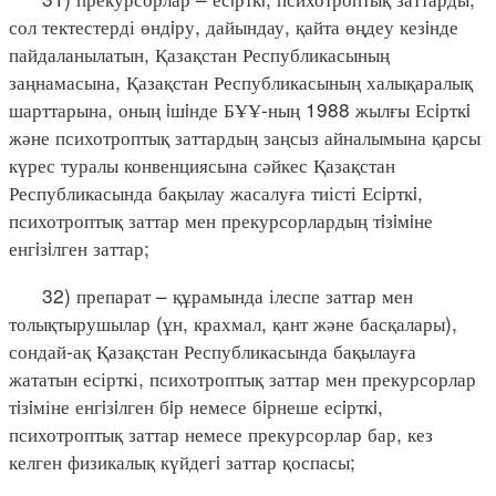
сол тектестерді өндiру, дайындау, қайта өңдеу кезiнде
пайдаланылатын, Қазақстан Республикасының
заңнамасына, Қазақстан Республикасының халықаралық
шарттарына, оның iшiнде БҰҰ-ның 1988 жылғы Есiрткi
және психотроптық заттардың заңсыз айналымына қарсы
күрес туралы конвенциясына сәйкес Қазақстан
Республикасында бақылау жасалуға тиісті Есiрткi,
психотроптық заттар мен прекурсорлардың тiзiмiне
енгiзiлген заттар;
32) препарат – құрамында ілеспе заттар мен
толықтырушылар (ұн, крахмал, қант және басқалары),
сондай-ақ Қазақстан Республикасында бақылауға
жататын есірткі, психотроптық заттар мен прекурсорлар
тiзiміне енгiзiлген бiр немесе бiрнеше есiрткi,
психотроптық заттар немесе прекурсорлар бар, кез
келген физикалық күйдегi заттар қоспасы;