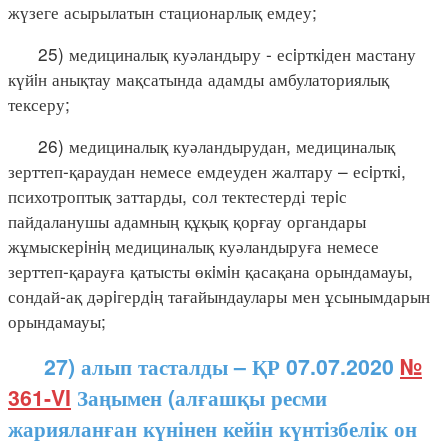
жүзеге асырылатын стационарлық емдеу;
25) медициналық куәландыру - есiрткiден мастану
күйiн анықтау мақсатында адамды амбулаториялық
тексеру;
26) медициналық куәландырудан, медициналық
зерттеп-қараудан немесе емдеуден жалтару – есiрткi,
психотроптық заттарды, сол тектестерді терiс
пайдаланушы адамның құқық қорғау органдары
жұмыскерiнiң медициналық куәландыруға немесе
зерттеп-қарауға қатысты өкiмiн қасақана орындамауы,
сондай-ақ дәрiгердiң тағайындаулары мен ұсынымдарын
орындамауы;
27) алып тасталды – ҚР 07.07.2020
№
361-VI
Заңымен (алғашқы ресми
жарияланған күнінен кейін күнтізбелік он