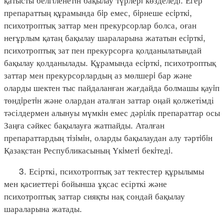
препараттың құрамында бiр емес, бiрнеше есiрткi,
психотроптық заттар мен прекурсорлар болса, оған
неғұрлым қатаң бақылау шараларына жататын есiрткi,
психотроптық зат пен прекурсорға қолданылатындай
бақылау қолданылады. Құрамында есiрткi, психотроптық
заттар мен прекурсорлардың аз мөлшерi бар және
оларды шектен тыс пайдаланған жағдайда болмашы қауiп
төндiретiн және олардан аталған заттар оңай қолжетімді
тәсілдермен алынуы мүмкiн емес дәрiлiк препараттар осы
Заңға сәйкес бақылауға жатпайды. Аталған
препараттардың тiзiмiн, оларды бақылаудан алу тәртiбiн
Қазақстан Республикасының Үкiметi бекiтедi.
3. Есірткі, психотроптық зат тектестер құрылымы
мен қасиеттері бойынша ұқсас есірткі және
психотроптық заттар сияқты нақ сондай бақылау
шараларына жатады.