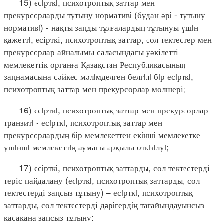
15) есiрткi, психотроптық заттар мен
прекурсорларды тұтыну нормативi (бұдан әрi - тұтыну
нормативi) - нақты заңды тұлғалардың тұтынуы үшiн
қажеттi, есірткі, психотроптық заттар, сол тектестер мен
прекурсорлар айналымы саласындағы уәкілетті
мемлекеттік органға Қазақстан Республикасының
заңнамасына сәйкес мәлiмделген белгiлi бiр есiрткi,
психотроптық заттар мен прекурсорлар мөлшері;
16) есiрткi, психотроптық заттар мен прекурсорлар
транзитi - есiрткi, психотроптық заттар мен
прекурсорлардың бiр мемлекеттен екiншi мемлекетке
үшiншi мемлекеттiң аумағы арқылы өткiзiлуi;
17) есiрткi, психотроптық заттарды, сол тектестерді
теріс пайдалану (есiрткi, психотроптық заттарды, сол
тектестерді заңсыз тұтыну) – есiрткi, психотроптық
заттарды, сол тектестерді дәрiгердiң тағайындауынсыз
қасақана заңсыз тұтыну;