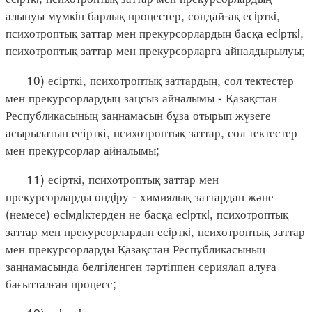
алынуы мүмкiн барлық процестер, сондай-ақ есiрткi,
психотроптық заттар мен прекурсорлардың басқа есiрткi,
психотроптық заттар мен прекурсорларға айналдырылуы;
10) есірткі, психотроптық заттардың, сол тектестер
мен прекурсорлардың заңсыз айналымы - Қазақстан
Республикасының заңнамасын бұза отырып жүзеге
асырылатын есірткі, психотроптық заттар, сол тектестер
мен прекурсорлар айналымы;
11) есiрткi, психотроптық заттар мен
прекурсорларды өндiру - химиялық заттардан және
(немесе) өсiмдiктерден не басқа есiрткi, психотроптық
заттар мен прекурсорлардан есiрткi, психотроптық заттар
мен прекурсорларды Қазақстан Республикасының
заңнамасында белгіленген тәртіппен сериялап алуға
бағытталған процесс;