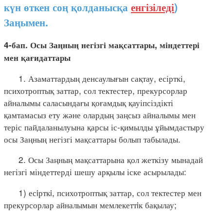
күн өткен соң қолданысқа
енгізіледі
)
Заңымен.
4-бап. Осы Заңның негізгі мақсаттары, міндеттері
мен қағидаттары
1. Азаматтардың денсаулығын сақтау, есірткі,
психотроптық заттар, сол тектестер, прекурсорлар
айналымы саласындағы қоғамдық қауіпсіздікті
қамтамасыз ету және олардың заңсыз айналымы мен
теріс пайдаланылуына қарсы іс-қимылды ұйымдастыру
осы Заңның негізгі мақсаттары болып табылады.
2. Осы Заңның мақсаттарына қол жеткізу мынадай
негізгі міндеттерді шешу арқылы іске асырылады:
1) есiрткi, психотроптық заттар, сол тектестер мен
прекурсорлар айналымын мемлекеттiк бақылау;