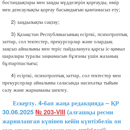
бостандықтары мен заңды мүдделерін қорғауды, өмір
мен денсаулықты қорғау басымдығын қамтамасыз ету;
2) заңдылықты сақтау;
3) Қазақстан Республикасының есірткі, психотроптық
заттар, сол тектестер, прекурсорлар және олардың
заңсыз айналымы мен теріс пайдалануға қарсы іс-қимыл
шаралары туралы заңнамасын бұзғаны үшін жазаның
бұлтартпастығы;
4) есірткі, психотроптық заттар, сол тектестер мен
прекурсорлар айналымы саласында насихатқа тыйым
салу және жарнаманы шектеу.
Ескерту. 4-бап жаңа редакцияда – ҚР
30.06.2025
№ 203-VIII
(алғашқы ресми
жарияланған күнінен кейін күнтізбелік он
күн өткен соң қолданысқа
енгізіледі
)