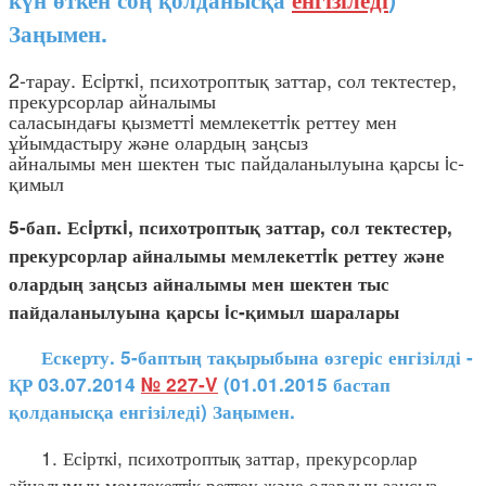
Заңымен.
2-тарау. Есiрткi, психотроптық заттар, сол тектестер,
прекурсорлар айналымы
саласындағы қызметтi мемлекеттiк реттеу мен
ұйымдастыру және олардың заңсыз
айналымы мен шектен тыс пайдаланылуына қарсы iс-
қимыл
5-бап. Есiрткi, психотроптық заттар, сол тектестер,
прекурсорлар айналымы мемлекеттiк реттеу және
олардың заңсыз айналымы мен шектен тыс
пайдаланылуына қарсы iс-қимыл шаралары
Ескерту. 5-баптың тақырыбына өзгеріс енгізілді -
ҚР 03.07.2014
№ 227-V
(01.01.2015 бастап
қолданысқа енгізіледі) Заңымен.
1. Есiрткi, психотроптық заттар, прекурсорлар
айналымын мемлекеттiк реттеу және олардың заңсыз