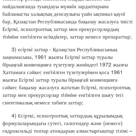
пайдаланғанда туындауы мүмкiн зардаптарына
байланысты халықтың денсаулығы үшiн ықтимал қаупi
бар, Қазақстан Республикасында бақылау жасалуға тиісті
Есiрткi, психотроптық заттар мен прекурсорлардың
тiзiмiне енгiзiлген өсiмдiктер, заттар немесе препараттар;
3) есiрткi заттар - Қазақстан Республикасының
заңнамасына, 1961 жылғы Есiрткi заттар туралы
бiрыңғай конвенцияға түзетулер жөнiндегi 1972 жылғы
Хаттамаға сәйкес енгiзiлген түзетулерiмен қоса 1961
жылғы Есiрткi заттар туралы бiрыңғай конвенцияға
сәйкес бақылау жасалуға жататын Есiрткi, психотроптық
заттар мен прекурсорлар тiзiмiне енгiзiлген шығу тегі
синтетикалық немесе табиғи заттар;
4) Есірткі, психотроптық заттардың құрылымдық
формулаларындағы сутегі, галогендер және (немесе)
гидроксильді топтар атомдарын алмастырғыштар тізімі –