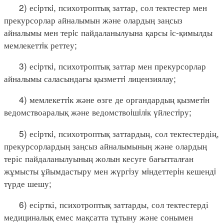
2) есiрткi, психотроптық заттар, сол тектестер мен
прекурсорлар айналымын және олардың заңсыз
айналымы мен терiс пайдаланылуына қарсы iс-қимылды
мемлекеттiк реттеу;
3) есiрткi, психотроптық заттар мен прекурсорлар
айналымы саласындағы қызметтi лицензиялау;
4) мемлекеттiк және өзге де органдардың қызметiн
ведомствоаралық және ведомствоiшiлiк үйлестiру;
5) есiрткi, психотроптық заттардың, сол тектестердің,
прекурсорлардың заңсыз айналымының және олардың
теріс пайдаланылуының жолын кесуге бағытталған
жұмысты ұйымдастыру мен жүргiзу мiндеттерiн кешендi
түрде шешу;
6) есірткі, психотроптық заттарды, сол тектестерді
медициналық емес мақсатта тұтыну және сонымен