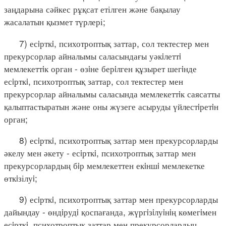
заңдарына сәйкес рұқсат етілген және бақылау
жасалатын қызмет түрлері;
7) есiрткi, психотроптық заттар, сол тектестер мен
прекурсорлар айналымы саласындағы уәкiлеттi
мемлекеттiк орган - өзiне берiлген құзырет шегiнде
есiрткi, психотроптық заттар, сол тектестер мен
прекурсорлар айналымы саласында мемлекеттiк саясатты
қалыптастыратын және оны жүзеге асыруды үйлестiретiн
орган;
8) есiрткi, психотроптық заттар мен прекурсорларды
әкелу мен әкету - есiрткi, психотроптық заттар мен
прекурсорлардың бiр мемлекеттен екiншi мемлекетке
өткiзілуi;
9) есiрткi, психотроптық заттар мен прекурсорларды
дайындау - өндiрудi қоспағанда, жүргiзiлуiнiң көмегiмен
есiрткi, психотроптық заттар мен прекурсорлардың