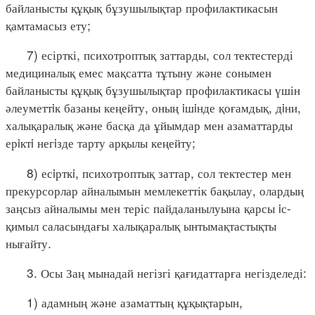
байланысты құқық бұзушылықтар профилактикасын
қамтамасыз ету;
7) есірткі, психотроптық заттарды, сол тектестерді
медициналық емес мақсатта тұтыну және сонымен
байланысты құқық бұзушылықтар профилактикасы үшін
әлеуметтiк базаны кеңейту, оның iшiнде қоғамдық, дiни,
халықаралық және басқа да ұйымдар мен азаматтарды
ерiктi негiзде тарту арқылы кеңейту;
8) есiрткi, психотроптық заттар, сол тектестер мен
прекурсорлар айналымын мемлекеттік бақылау, олардың
заңсыз айналымы мен теріс пайдаланылуына қарсы iс-
қимыл саласындағы халықаралық ынтымақтастықты
нығайту.
3. Осы Заң мынадай негізгі қағидаттарға негізделеді:
1) адамның және азаматтың құқықтарын,