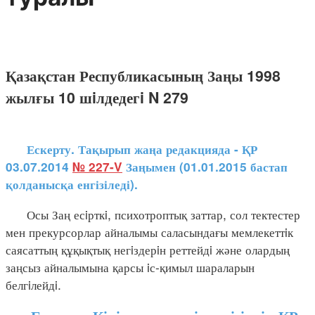
Қазақстан Республикасының Заңы 1998
жылғы 10 шiлдедегi N 279
Ескерту. Тақырып жаңа редакцияда - ҚР
03.07.2014
№ 227-V
Заңымен (01.01.2015 бастап
қолданысқа енгізіледі).
Осы Заң есiрткi, психотроптық заттар, сол тектестер
мен прекурсорлар айналымы саласындағы мемлекеттiк
саясаттың құқықтық негiздерiн реттейдi және олардың
заңсыз айналымына қарсы iс-қимыл шараларын
белгiлейдi.