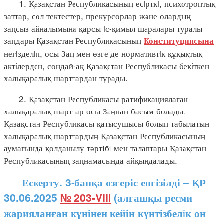
1. Қазақстан Республикасының есiрткi, психотроптық
заттар, сол тектестер, прекурсорлар және олардың
заңсыз айналымына қарсы iс-қимыл шаралары туралы
заңдары Қазақстан Республикасының
Конституциясына
негiзделiп, осы Заң мен өзге де нормативтiк құқықтық
актiлерден, сондай-ақ Қазақстан Республикасы бекiткен
халықаралық шарттардан тұрады.
2. Қазақстан Республикасы ратификациялаған
халықаралық шарттар осы Заңнан басым болады.
Қазақстан Республикасы қатысушысы болып табылатын
халықаралық шарттардың Қазақстан Республикасының
аумағында қолданылу тәртібі мен талаптары Қазақстан
Республикасының заңнамасында айқындалады.
Ескерту. 3-бапқа өзгеріс енгізілді – ҚР
30.06.2025
№ 203-VIII
(алғашқы ресми
жарияланған күнінен кейін күнтізбелік он