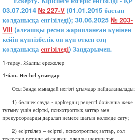
Ескерту. Кіріспеге өзгеріс енгізілді - ҚР
03.07.2014
№ 227-V
(01.01.2015 бастап
қолданысқа енгізіледі); 30.06.2025
№ 203-
VIII
(алғашқы ресми жарияланған күнінен
кейін күнтізбелік он күн өткен соң
қолданысқа
енгізіледі
) Заңдарымен.
1-тарау. Жалпы ережелер
1-бап. Негiзгi ұғымдар
Осы Заңда мынадай негiзгi ұғымдар пайдаланылады:
1) бөлшек сауда - дәрiгердің рецептi бойынша жеке
тұтыну үшiн есiрткi, психотроптық заттар мен
прекурсорларды даралап немесе шағын көлемде сату;
2) есiрткiлер – есiрткi, психотроптық заттар, сол
тектестер ретiнде жiктелген, оларды шектен тыс