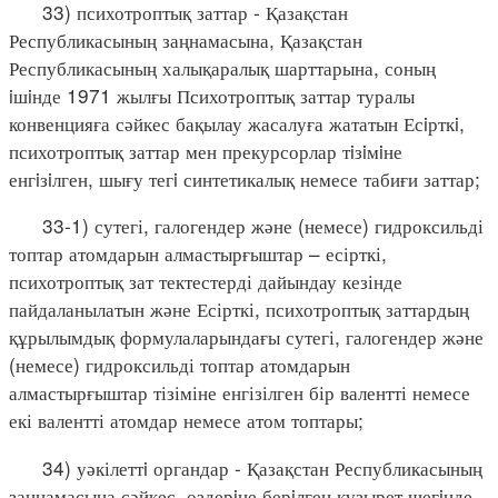
33) психотроптық заттар - Қазақстан
Республикасының заңнамасына, Қазақстан
Республикасының халықаралық шарттарына, соның
iшiнде 1971 жылғы Психотроптық заттар туралы
конвенцияға сәйкес бақылау жасалуға жататын Есiрткi,
психотроптық заттар мен прекурсорлар тiзiмiне
енгiзiлген, шығу тегi синтетикалық немесе табиғи заттар;
33-1) сутегі, галогендер және (немесе) гидроксильді
топтар атомдарын алмастырғыштар – есірткі,
психотроптық зат тектестерді дайындау кезінде
пайдаланылатын және Есірткі, психотроптық заттардың
құрылымдық формулаларындағы сутегі, галогендер және
(немесе) гидроксильді топтар атомдарын
алмастырғыштар тізіміне енгізілген бір валентті немесе
екі валентті атомдар немесе атом топтары;
34) уәкілеттi органдар - Қазақстан Республикасының
заңнамасына сәйкес, өздерiне берiлген құзырет шегiнде