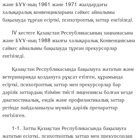
және БҰҰ-ның 1961 және 1971 жылдардағы
халықаралық конвенцияларына сәйкес айналымы
бақылауда тұрған есiрткi, психотроптық заттар енгiзiледi.
IV кестеге Қазақстан Республикасының заңнамасына
және БҰҰ-ның 1988 жылғы халықаралық Конвенциясына
сәйкес айналымы бақылауда тұрған прекурсорлар
енгiзiледi.
Қазақстан Республикасында бақылауға жататын және
ветеринарияда қолдануға рұқсат етiлген, құрамында
есiрткi, психотроптық заттар мен прекурсорлар бар
дәрiлiк заттардың тiзiмiне тиiстi лицензиясы болған кезде
диагностикалық, емдiк және профилактикалық заттар
ретiнде пайдаланылуы мүмкiн дәрiлiк препараттар
енгiзiлген.
1-1. Затты Қазақстан Республикасында бақылауға
жататын есірткі, психотроптық заттар мен прекурсорлар