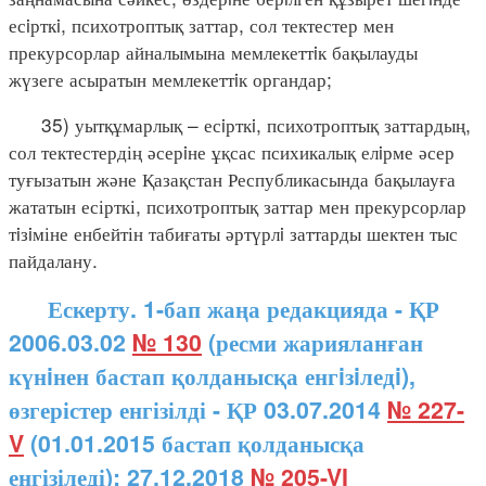
есiрткi, психотроптық заттар, сол тектестер мен
прекурсорлар айналымына мемлекеттiк бақылауды
жүзеге асыратын мемлекеттiк органдар;
35) уытқұмарлық – есiрткi, психотроптық заттардың,
сол тектестердің әсерiне ұқсас психикалық елiрме әсер
туғызатын және Қазақстан Республикасында бақылауға
жататын есірткі, психотроптық заттар мен прекурсорлар
тiзiміне енбейтін табиғаты әртүрлi заттарды шектен тыс
пайдалану.
Ескерту. 1-бап жаңа редакцияда - ҚР
2006.03.02
№ 130
(ресми жарияланған
күнiнен бастап қолданысқа енгiзiледi),
өзгерістер енгізілді - ҚР 03.07.2014
№ 227-
V
(01.01.2015 бастап қолданысқа
енгізіледі); 27.12.2018
№ 205-VI