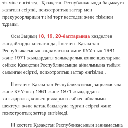
тiзiмiне енгiзiледi. Қазақстан Республикасында бақылауға
жататын есірткі, психотроптық заттар мен
прекурсорлардың тiзiмi төрт кестеден және тiзiмнен
тұрады.
Осы Заңның
,
,
көзделген
18
19
20-баптарында
жағдайларды қоспағанда, I кестеге Қазақстан
Республикасының заңнамасына және БҰҰ-ның 1961
және 1971 жылдардағы халықаралық конвенцияларына
сәйкес Қазақстан Республикасында айналымына тыйым
салынған есiрткi, психотроптық заттар енгiзiледi.
II кестеге Қазақстан Республикасының заңнамасына
және БҰҰ-ның 1961 және 1971 жылдардағы
халықаралық конвенцияларына сәйкес айналымы
шектеулi және қатаң бақылауда тұрған есiрткi және
психотроптық заттар енгiзiледi.
III кестеге Қазақстан Республикасының заңнамасына