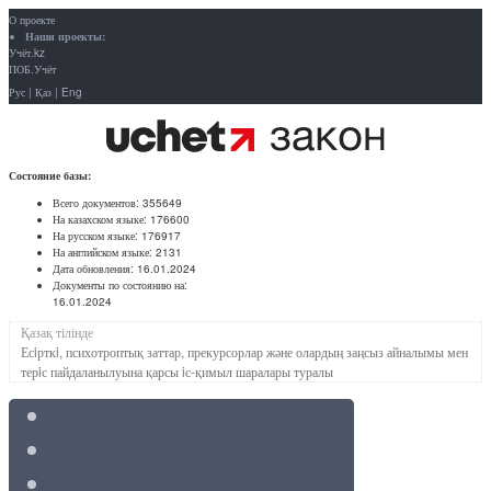
О проекте
Наши проекты:
Учёт.kz
ПОБ.Учёт
Рус
|
Қаз
|
Eng
Состояние базы:
Всего документов:
355649
На казахском языке:
176600
На русском языке:
176917
На английском языке:
2131
Дата обновления:
16.01.2024
Документы по состоянию на:
16.01.2024
Қазақ тілінде
Есiрткi, психотроптық заттар, прекурсорлар және олардың заңсыз айналымы мен
терiс пайдаланылуына қарсы iс-қимыл шаралары туралы