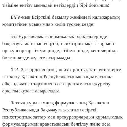
тізіміне енгізу мынадай негіздердің бірі бойынша:
БҰҰ-ның Есірткіні бақылау жөніндегі халықаралық
комитетінен ұсынымдар келіп түскен кезде;
зат Еуразиялық экономикалық одақ елдерінде
бақылауға жататын есірткі, психотроптық заттар мен
прекурсорлар тізімдерінде, тізбелерінде, кестелерінде
болған кезде жүзеге асырылады.
1-2. Заттарды есірткі, психотроптық зат тектестерге
жатқызу Қазақстан Республикасының заңнамасында
айқындалатын тәртіппен сот сараптамасын жүргізу
арқылы жүзеге асырылады.
Заттың құрылымдық формуласының Қазақстан
Республикасында бақылауға жататын есірткі,
психотроптық заттар мен прекурсорлардың құрылымдық
формулаларымен арақатынасын белгілеу және осы