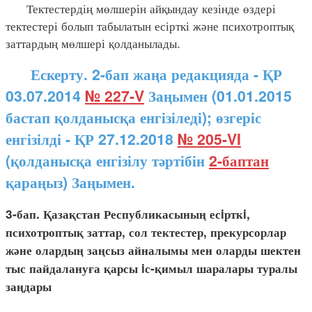
Тектестердің мөлшерін айқындау кезінде өздері
тектестері болып табылатын есірткі және психотроптық
заттардың мөлшері қолданылады.
Ескерту. 2-бап жаңа редакцияда - ҚР
03.07.2014
№ 227-V
Заңымен (01.01.2015
бастап қолданысқа енгізіледі); өзгеріс
енгізілді - ҚР 27.12.2018
№ 205-VI
(қолданысқа енгізілу тәртібін
2-баптан
қараңыз) Заңымен.
3-бап. Қазақстан Республикасының есiрткi,
психотроптық заттар, сол тектестер, прекурсорлар
және олардың заңсыз айналымы мен оларды шектен
тыс пайдалануға қарсы iс-қимыл шаралары туралы
заңдары