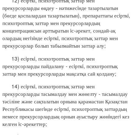
12) есiрткi, психотроптық заттар мен
прекурсорларды өңдеу - нәтижесiнде тазартылатын
(бөгде қоспалардан тазартылатын), препараттағы есiрткi,
психотроптық заттар мен прекурсорлардың
концентрациясын арттыратын iс-әрекет, сондай-ақ
олардың негiзiнде есiрткi, психотроптық заттар мен
прекурсорлар болып табылмайтын заттар алу;
13) есiрткi, психотроптық заттар мен
прекурсорларды пайдалану - есiрткi, психотроптық
заттар мен прекурсорларды мақсатқа сай қолдану;
14) есiрткi, психотроптық заттар мен
прекурсорларды тасымалдау мен жөнелту - тасымалдау
тәсіліне және сақталатын орнына қарамастан Қазақстан
Республикасы шегiнде есiрткi, психотроптық заттардың
немесе прекурсорлардың орнын ауыстыру жөнiндегi кез
келген iс-әрекеттер;