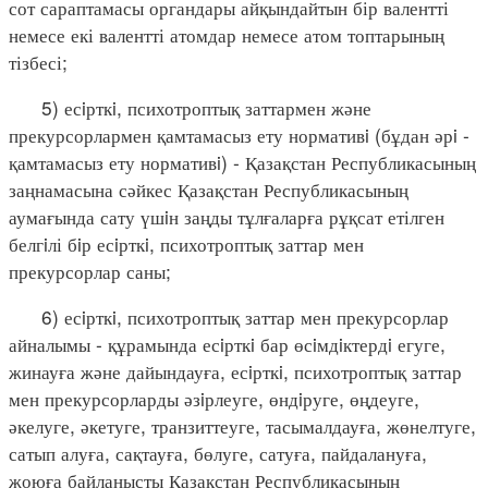
сот сараптамасы органдары айқындайтын бір валентті
немесе екі валентті атомдар немесе атом топтарының
тізбесі;
5) есiрткi, психотроптық заттармен және
прекурсорлармен қамтамасыз ету нормативi (бұдан әрi -
қамтамасыз ету нормативi) - Қазақстан Республикасының
заңнамасына сәйкес Қазақстан Республикасының
аумағында сату үшiн заңды тұлғаларға рұқсат етілген
белгiлі бiр есiрткi, психотроптық заттар мен
прекурсорлар саны;
6) есiрткi, психотроптық заттар мен прекурсорлар
айналымы - құрамында есiрткi бар өсiмдiктердi егуге,
жинауға және дайындауға, есiрткi, психотроптық заттар
мен прекурсорларды әзiрлеуге, өндiруге, өңдеуге,
әкелуге, әкетуге, транзиттеуге, тасымалдауға, жөнелтуге,
сатып алуға, сақтауға, бөлуге, сатуға, пайдалануға,
жоюға байланысты Қазақстан Республикасының