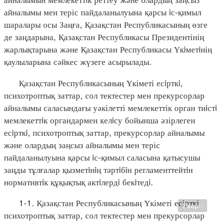
айналымы мен теріс пайдаланылуына қарсы iс-қимыл
шаралары осы Заңға, Қазақстан Республикасының өзге
де заңдарына, Қазақстан Республикасы Президентінің
жарлықтарына және Қазақстан Республикасы Үкiметiнің
қаулыларына сәйкес жүзеге асырылады.
Қазақстан Республикасының Үкіметі есiрткi,
психотроптық заттар, сол тектестер мен прекурсорлар
айналымы саласындағы уәкілетті мемлекеттік орган тиiстi
мемлекеттiк органдармен келiсу бойынша әзірлеген
есiрткi, психотроптық заттар, прекурсорлар айналымы
және олардың заңсыз айналымы мен теріс
пайдаланылуына қарсы iс-қимыл саласына қатысушы
заңды тұлғалар қызметiнiң тәртiбiн регламенттейтiн
нормативтiк құқықтық актiлердi бекiтедi.
1-1. Қазақстан Республикасының Үкіметі есірткі,
Вверх
психотроптық заттар, сол тектестер мен прекурсорлар