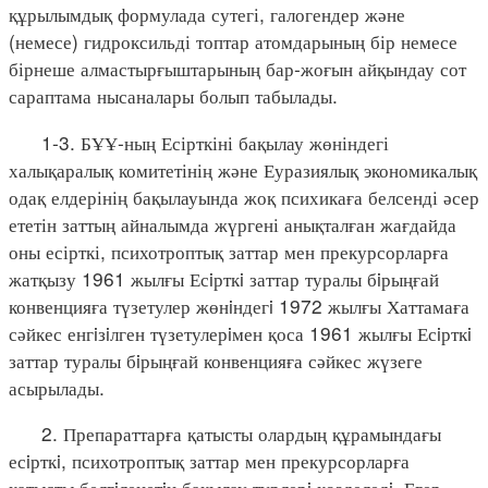
құрылымдық формулада сутегі, галогендер және
(немесе) гидроксильді топтар атомдарының бір немесе
бірнеше алмастырғыштарының бар-жоғын айқындау сот
сараптама нысаналары болып табылады.
1-3. БҰҰ-ның Есірткіні бақылау жөніндегі
халықаралық комитетінің және Еуразиялық экономикалық
одақ елдерінің бақылауында жоқ психикаға белсенді әсер
ететін заттың айналымда жүргені анықталған жағдайда
оны есірткі, психотроптық заттар мен прекурсорларға
жатқызу 1961 жылғы Есiрткi заттар туралы бiрыңғай
конвенцияға түзетулер жөнiндегi 1972 жылғы Хаттамаға
сәйкес енгiзiлген түзетулерiмен қоса 1961 жылғы Есiрткi
заттар туралы бiрыңғай конвенцияға сәйкес жүзеге
асырылады.
2. Препараттарға қатысты олардың құрамындағы
есiрткi, психотроптық заттар мен прекурсорларға
қатысты белгiленетiн бақылау түрлерi көзделедi. Егер