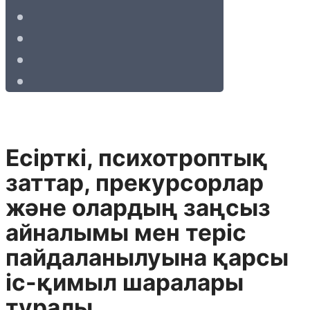
Есiрткi, психотроптық
заттар, прекурсорлар
және олардың заңсыз
айналымы мен терiс
пайдаланылуына қарсы
iс-қимыл шаралары
туралы