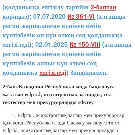
(қолданысқа енгізілу тәртібін
2-баптан
қараңыз); 07.07.2020
№ 361-VI
(алғашқы
ресми жарияланған күнінен кейін
күнтізбелік он күн өткен соң қолданысқа
енгізіледі); 02.01.2025
№ 150-VIII
(алғашқы
ресми жарияланған күнінен кейін
күнтізбелік алпыс күн өткен соң
қолданысқа
енгізіледі
) Заңдарымен.
2-бап. Қазақстан Республикасында бақылауға
жататын есiрткi, психотроптық заттарды, сол
тектестер мен прекурсорларды жiктеу
1. Есiрткi, психотроптық заттар мен прекурсорлар
Қазақстан Республикасында бақылау жасалуға тиісті
Есiрткi, психотроптық заттар мен прекурсорлардың