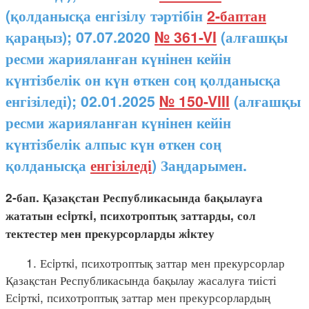
(қолданысқа енгізілу тәртібін
2-баптан
қараңыз); 07.07.2020
№ 361-VI
(алғашқы
ресми жарияланған күнінен кейін
күнтізбелік он күн өткен соң қолданысқа
енгізіледі); 02.01.2025
№ 150-VIII
(алғашқы
ресми жарияланған күнінен кейін
күнтізбелік алпыс күн өткен соң
қолданысқа
енгізіледі
) Заңдарымен.
2-бап. Қазақстан Республикасында бақылауға
жататын есiрткi, психотроптық заттарды, сол
тектестер мен прекурсорларды жiктеу
1. Есiрткi, психотроптық заттар мен прекурсорлар
Қазақстан Республикасында бақылау жасалуға тиісті
Есiрткi, психотроптық заттар мен прекурсорлардың