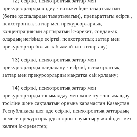
12) есiрткi, психотроптық заттар мен
прекурсорларды өңдеу - нәтижесiнде тазартылатын
(бөгде қоспалардан тазартылатын), препараттағы есiрткi,
психотроптық заттар мен прекурсорлардың
концентрациясын арттыратын iс-әрекет, сондай-ақ
олардың негiзiнде есiрткi, психотроптық заттар мен
прекурсорлар болып табылмайтын заттар алу;
13) есiрткi, психотроптық заттар мен
прекурсорларды пайдалану - есiрткi, психотроптық
заттар мен прекурсорларды мақсатқа сай қолдану;
14) есiрткi, психотроптық заттар мен
прекурсорларды тасымалдау мен жөнелту - тасымалдау
тәсіліне және сақталатын орнына қарамастан Қазақстан
Республикасы шегiнде есiрткi, психотроптық заттардың
немесе прекурсорлардың орнын ауыстыру жөнiндегi кез
келген iс-әрекеттер;