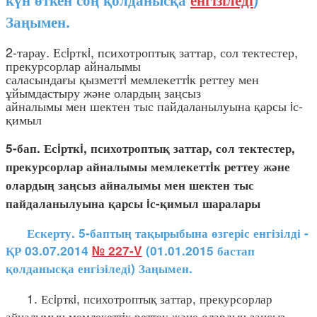
Заңымен.
2-тарау. Есiрткi, психотроптық заттар, сол тектестер,
прекурсорлар айналымы
саласындағы қызметтi мемлекеттiк реттеу мен
ұйымдастыру және олардың заңсыз
айналымы мен шектен тыс пайдаланылуына қарсы iс-
қимыл
5-бап. Есiрткi, психотроптық заттар, сол тектестер,
прекурсорлар айналымы мемлекеттiк реттеу және
олардың заңсыз айналымы мен шектен тыс
пайдаланылуына қарсы iс-қимыл шаралары
Ескерту. 5-баптың тақырыбына өзгеріс енгізілді -
ҚР 03.07.2014
№ 227-V
(01.01.2015 бастап
қолданысқа енгізіледі) Заңымен.
1. Есiрткi, психотроптық заттар, прекурсорлар
айналымын мемлекеттiк реттеу және олардың заңсыз