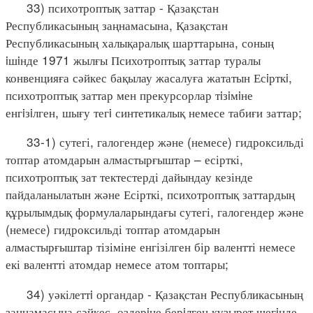
33) психотроптық заттар - Қазақстан
Республикасының заңнамасына, Қазақстан
Республикасының халықаралық шарттарына, соның
iшiнде 1971 жылғы Психотроптық заттар туралы
конвенцияға сәйкес бақылау жасалуға жататын Есiрткi,
психотроптық заттар мен прекурсорлар тiзiмiне
енгiзiлген, шығу тегi синтетикалық немесе табиғи заттар;
33-1) сутегі, галогендер және (немесе) гидроксильді
топтар атомдарын алмастырғыштар – есірткі,
психотроптық зат тектестерді дайындау кезінде
пайдаланылатын және Есірткі, психотроптық заттардың
құрылымдық формулаларындағы сутегі, галогендер және
(немесе) гидроксильді топтар атомдарын
алмастырғыштар тізіміне енгізілген бір валентті немесе
екі валентті атомдар немесе атом топтары;
34) уәкілеттi органдар - Қазақстан Республикасының
заңнамасына сәйкес, өздерiне берiлген құзырет шегiнде