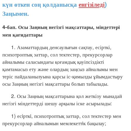
күн өткен соң қолданысқа
енгізіледі
)
Заңымен.
4-бап. Осы Заңның негізгі мақсаттары, міндеттері
мен қағидаттары
1. Азаматтардың денсаулығын сақтау, есірткі,
психотроптық заттар, сол тектестер, прекурсорлар
айналымы саласындағы қоғамдық қауіпсіздікті
қамтамасыз ету және олардың заңсыз айналымы мен
теріс пайдаланылуына қарсы іс-қимылды ұйымдастыру
осы Заңның негізгі мақсаттары болып табылады.
2. Осы Заңның мақсаттарына қол жеткізу мынадай
негізгі міндеттерді шешу арқылы іске асырылады:
1) есiрткi, психотроптық заттар, сол тектестер мен
прекурсорлар айналымын мемлекеттiк бақылау;