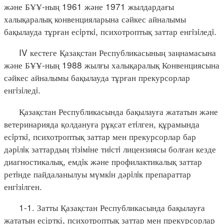
және БҰҰ-ның 1961 және 1971 жылдардағы
халықаралық конвенцияларына сәйкес айналымы
бақылауда тұрған есiрткi, психотроптық заттар енгiзiледi.
IV кестеге Қазақстан Республикасының заңнамасына
және БҰҰ-ның 1988 жылғы халықаралық Конвенциясына
сәйкес айналымы бақылауда тұрған прекурсорлар
енгiзiледi.
Қазақстан Республикасында бақылауға жататын және
ветеринарияда қолдануға рұқсат етiлген, құрамында
есiрткi, психотроптық заттар мен прекурсорлар бар
дәрiлiк заттардың тiзiмiне тиiстi лицензиясы болған кезде
диагностикалық, емдiк және профилактикалық заттар
ретiнде пайдаланылуы мүмкiн дәрiлiк препараттар
енгiзiлген.
1-1. Затты Қазақстан Республикасында бақылауға
жататын есірткі, психотроптық заттар мен прекурсорлар