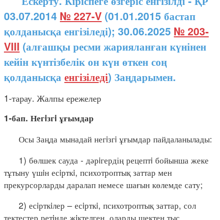
Ескерту. Кіріспеге өзгеріс енгізілді - ҚР
03.07.2014
№ 227-V
(01.01.2015 бастап
қолданысқа енгізіледі); 30.06.2025
№ 203-
VIII
(алғашқы ресми жарияланған күнінен
кейін күнтізбелік он күн өткен соң
қолданысқа
енгізіледі
) Заңдарымен.
1-тарау. Жалпы ережелер
1-бап. Негiзгi ұғымдар
Осы Заңда мынадай негiзгi ұғымдар пайдаланылады:
1) бөлшек сауда - дәрiгердің рецептi бойынша жеке
тұтыну үшiн есiрткi, психотроптық заттар мен
прекурсорларды даралап немесе шағын көлемде сату;
2) есiрткiлер – есiрткi, психотроптық заттар, сол
тектестер ретiнде жiктелген, оларды шектен тыс