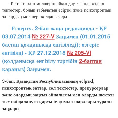
Тектестердің мөлшерін айқындау кезінде өздері
тектестері болып табылатын есірткі және психотроптық
заттардың мөлшері қолданылады.
Ескерту. 2-бап жаңа редакцияда - ҚР
03.07.2014
№ 227-V
Заңымен (01.01.2015
бастап қолданысқа енгізіледі); өзгеріс
енгізілді - ҚР 27.12.2018
№ 205-VI
(қолданысқа енгізілу тәртібін
2-баптан
қараңыз) Заңымен.
3-бап. Қазақстан Республикасының есiрткi,
психотроптық заттар, сол тектестер, прекурсорлар
және олардың заңсыз айналымы мен оларды шектен
тыс пайдалануға қарсы iс-қимыл шаралары туралы
заңдары