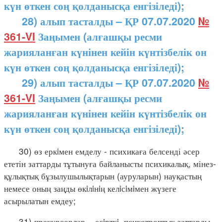
күн өткен соң қолданысқа енгізіледі);
28) алып тасталды – ҚР 07.07.2020
№
361-VI
Заңымен (алғашқы ресми
жарияланған күнінен кейін күнтізбелік он
күн өткен соң қолданысқа енгізіледі);
29) алып тасталды – ҚР 07.07.2020
№
361-VI
Заңымен (алғашқы ресми
жарияланған күнінен кейін күнтізбелік он
күн өткен соң қолданысқа енгізіледі);
30) өз еркiмен емделу - психикаға белсенді әсер
ететін заттарды тұтынуға байланысты психикалық, мінез-
құлықтық бұзылушылықтарын (ауруларын) науқастың
немесе оның заңды өкiлiнiң келiсiмiмен жүзеге
асырылатын емдеу;
31) прекурсорлар – есiрткi, психотроптық заттарды,