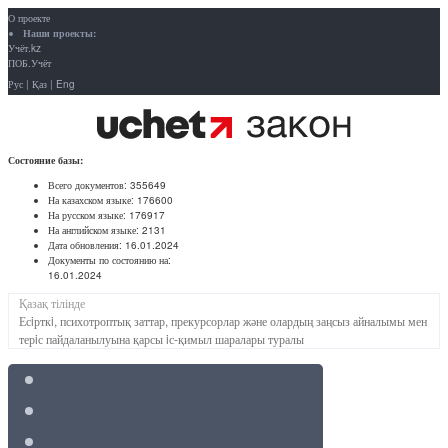
О проекте
Наши проекты:
Учёт.kz
ПОБ.Учёт
Рус
|
Қаз
|
Eng
Состояние базы:
Всего документов:
355649
На казахском языке:
176600
На русском языке:
176917
На английском языке:
2131
Дата обновления:
16.01.2024
Документы по состоянию на:
16.01.2024
Қазақ тілінде
Есiрткi, психотроптық заттар, прекурсорлар және олардың заңсыз айналымы мен
терiс пайдаланылуына қарсы iс-қимыл шаралары туралы