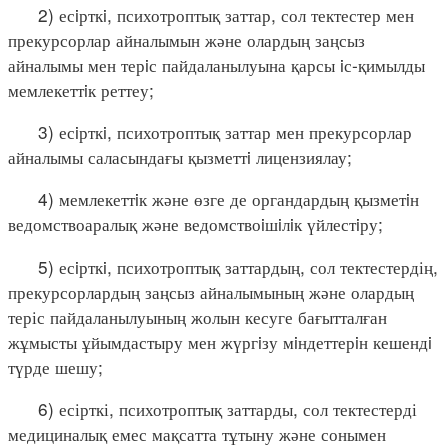
2) есiрткi, психотроптық заттар, сол тектестер мен
прекурсорлар айналымын және олардың заңсыз
айналымы мен терiс пайдаланылуына қарсы iс-қимылды
мемлекеттiк реттеу;
3) есiрткi, психотроптық заттар мен прекурсорлар
айналымы саласындағы қызметтi лицензиялау;
4) мемлекеттiк және өзге де органдардың қызметiн
ведомствоаралық және ведомствоiшiлiк үйлестiру;
5) есiрткi, психотроптық заттардың, сол тектестердің,
прекурсорлардың заңсыз айналымының және олардың
теріс пайдаланылуының жолын кесуге бағытталған
жұмысты ұйымдастыру мен жүргiзу мiндеттерiн кешендi
түрде шешу;
6) есірткі, психотроптық заттарды, сол тектестерді
медициналық емес мақсатта тұтыну және сонымен