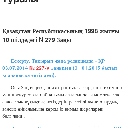
Қазақстан Республикасының 1998 жылғы
10 шiлдедегi N 279 Заңы
Ескерту. Тақырып жаңа редакцияда - ҚР
03.07.2014
№ 227-V
Заңымен (01.01.2015 бастап
қолданысқа енгізіледі).
Осы Заң есiрткi, психотроптық заттар, сол тектестер
мен прекурсорлар айналымы саласындағы мемлекеттiк
саясаттың құқықтық негiздерiн реттейдi және олардың
заңсыз айналымына қарсы iс-қимыл шараларын
белгiлейдi.