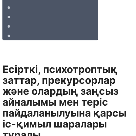
Есiрткi, психотроптық
заттар, прекурсорлар
және олардың заңсыз
айналымы мен терiс
пайдаланылуына қарсы
iс-қимыл шаралары
туралы