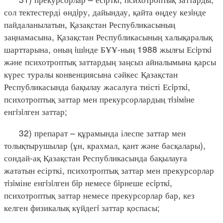
сол тектестерді өндiру, дайындау, қайта өңдеу кезiнде
пайдаланылатын, Қазақстан Республикасының
заңнамасына, Қазақстан Республикасының халықаралық
шарттарына, оның iшiнде БҰҰ-ның 1988 жылғы Есiрткi
және психотроптық заттардың заңсыз айналымына қарсы
күрес туралы конвенциясына сәйкес Қазақстан
Республикасында бақылау жасалуға тиісті Есiрткi,
психотроптық заттар мен прекурсорлардың тiзiмiне
енгiзiлген заттар;
32) препарат – құрамында ілеспе заттар мен
толықтырушылар (ұн, крахмал, қант және басқалары),
сондай-ақ Қазақстан Республикасында бақылауға
жататын есірткі, психотроптық заттар мен прекурсорлар
тiзiміне енгiзiлген бiр немесе бiрнеше есiрткi,
психотроптық заттар немесе прекурсорлар бар, кез
келген физикалық күйдегi заттар қоспасы;