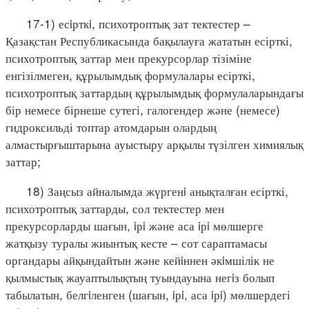
17-1) есiрткi, психотроптық зат тектестер –
Қазақстан Республикасында бақылауға жататын есірткі,
психотроптық заттар мен прекурсорлар тізіміне
енгізілмеген, құрылымдық формулалары есірткі,
психотроптық заттардың құрылымдық формулаларындағы
бір немесе бірнеше сутегі, галогендер және (немесе)
гидроксильді топтар атомдарын олардың
алмастырғыштарына ауыстыру арқылы түзілген химиялық
заттар;
18) Заңсыз айналымда жүргенi анықталған есірткі,
психотроптық заттарды, сол тектестер мен
прекурсорларды шағын, iрi және аса iрi мөлшерге
жатқызу туралы жиынтық кесте – сот сараптамасы
органдары айқындайтын және кейiннен әкiмшілік не
қылмыстық жауаптылықтың туындауына негiз болып
табылатын, белгiленген (шағын, iрi, аса iрi) мөлшердегі