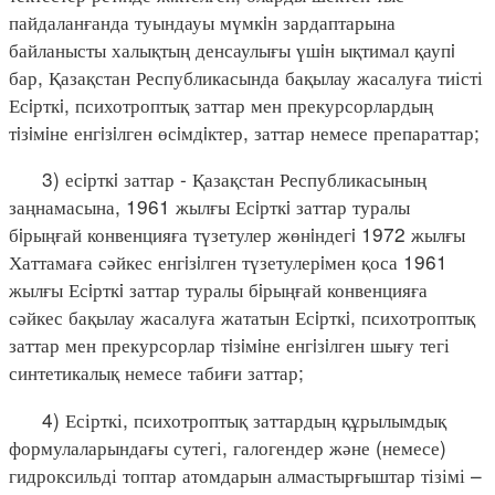
пайдаланғанда туындауы мүмкiн зардаптарына
байланысты халықтың денсаулығы үшiн ықтимал қаупi
бар, Қазақстан Республикасында бақылау жасалуға тиісті
Есiрткi, психотроптық заттар мен прекурсорлардың
тiзiмiне енгiзiлген өсiмдiктер, заттар немесе препараттар;
3) есiрткi заттар - Қазақстан Республикасының
заңнамасына, 1961 жылғы Есiрткi заттар туралы
бiрыңғай конвенцияға түзетулер жөнiндегi 1972 жылғы
Хаттамаға сәйкес енгiзiлген түзетулерiмен қоса 1961
жылғы Есiрткi заттар туралы бiрыңғай конвенцияға
сәйкес бақылау жасалуға жататын Есiрткi, психотроптық
заттар мен прекурсорлар тiзiмiне енгiзiлген шығу тегі
синтетикалық немесе табиғи заттар;
4) Есірткі, психотроптық заттардың құрылымдық
формулаларындағы сутегі, галогендер және (немесе)
гидроксильді топтар атомдарын алмастырғыштар тізімі –