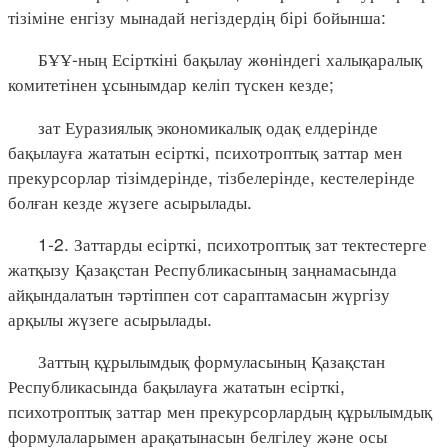
тізіміне енгізу мынадай негіздердің бірі бойынша:
БҰҰ-ның Есірткіні бақылау жөніндегі халықаралық
комитетінен ұсынымдар келіп түскен кезде;
зат Еуразиялық экономикалық одақ елдерінде
бақылауға жататын есірткі, психотроптық заттар мен
прекурсорлар тізімдерінде, тізбелерінде, кестелерінде
болған кезде жүзеге асырылады.
1-2. Заттарды есірткі, психотроптық зат тектестерге
жатқызу Қазақстан Республикасының заңнамасында
айқындалатын тәртіппен сот сараптамасын жүргізу
арқылы жүзеге асырылады.
Заттың құрылымдық формуласының Қазақстан
Республикасында бақылауға жататын есірткі,
психотроптық заттар мен прекурсорлардың құрылымдық
формулаларымен арақатынасын белгілеу және осы