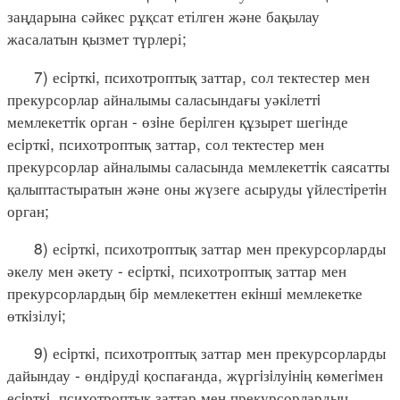
заңдарына сәйкес рұқсат етілген және бақылау
жасалатын қызмет түрлері;
7) есiрткi, психотроптық заттар, сол тектестер мен
прекурсорлар айналымы саласындағы уәкiлеттi
мемлекеттiк орган - өзiне берiлген құзырет шегiнде
есiрткi, психотроптық заттар, сол тектестер мен
прекурсорлар айналымы саласында мемлекеттiк саясатты
қалыптастыратын және оны жүзеге асыруды үйлестiретiн
орган;
8) есiрткi, психотроптық заттар мен прекурсорларды
әкелу мен әкету - есiрткi, психотроптық заттар мен
прекурсорлардың бiр мемлекеттен екiншi мемлекетке
өткiзілуi;
9) есiрткi, психотроптық заттар мен прекурсорларды
дайындау - өндiрудi қоспағанда, жүргiзiлуiнiң көмегiмен
есiрткi, психотроптық заттар мен прекурсорлардың