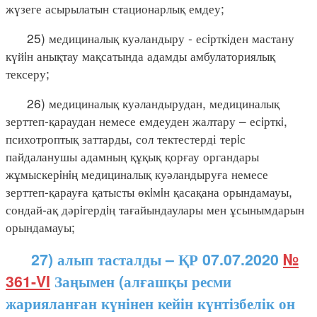
жүзеге асырылатын стационарлық емдеу;
25) медициналық куәландыру - есiрткiден мастану
күйiн анықтау мақсатында адамды амбулаториялық
тексеру;
26) медициналық куәландырудан, медициналық
зерттеп-қараудан немесе емдеуден жалтару – есiрткi,
психотроптық заттарды, сол тектестерді терiс
пайдаланушы адамның құқық қорғау органдары
жұмыскерiнiң медициналық куәландыруға немесе
зерттеп-қарауға қатысты өкiмiн қасақана орындамауы,
сондай-ақ дәрiгердiң тағайындаулары мен ұсынымдарын
орындамауы;
27) алып тасталды – ҚР 07.07.2020
№
361-VI
Заңымен (алғашқы ресми
жарияланған күнінен кейін күнтізбелік он