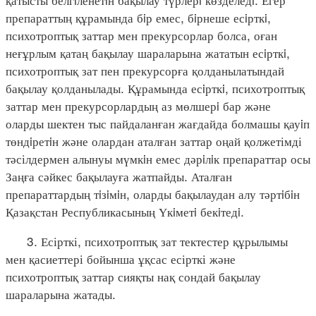
препараттың құрамында бiр емес, бiрнеше есiрткi,
психотроптық заттар мен прекурсорлар болса, оған
неғұрлым қатаң бақылау шараларына жататын есiрткi,
психотроптық зат пен прекурсорға қолданылатындай
бақылау қолданылады. Құрамында есiрткi, психотроптық
заттар мен прекурсорлардың аз мөлшерi бар және
оларды шектен тыс пайдаланған жағдайда болмашы қауiп
төндiретiн және олардан аталған заттар оңай қолжетімді
тәсілдермен алынуы мүмкiн емес дәрiлiк препараттар осы
Заңға сәйкес бақылауға жатпайды. Аталған
препараттардың тiзiмiн, оларды бақылаудан алу тәртiбiн
Қазақстан Республикасының Үкiметi бекiтедi.
3. Есірткі, психотроптық зат тектестер құрылымы
мен қасиеттері бойынша ұқсас есірткі және
психотроптық заттар сияқты нақ сондай бақылау
шараларына жатады.