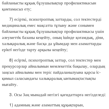
байланысты құқық бұзушылықтар профилактикасын
қамтамасыз ету;
7) есірткі, психотроптық заттарды, сол тектестерді
медициналық емес мақсатта тұтыну және сонымен
байланысты құқық бұзушылықтар профилактикасы үшін
әлеуметтiк базаны кеңейту, оның iшiнде қоғамдық, дiни,
халықаралық және басқа да ұйымдар мен азаматтарды
ерiктi негiзде тарту арқылы кеңейту;
8) есiрткi, психотроптық заттар, сол тектестер мен
прекурсорлар айналымын мемлекеттік бақылау, олардың
заңсыз айналымы мен теріс пайдаланылуына қарсы iс-
қимыл саласындағы халықаралық ынтымақтастықты
нығайту.
3. Осы Заң мынадай негізгі қағидаттарға негізделеді:
1) адамның және азаматтың құқықтарын,