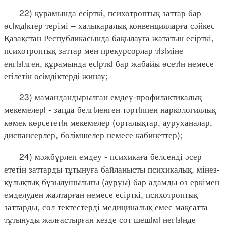
22) құрамында есiрткi, психотроптық заттар бар
өсiмдiктер терімі – халықаралық конвенцияларға сәйкес
Қазақстан Республикасында бақылауға жататын есірткі,
психотроптық заттар мен прекурсорлар тiзiміне
енгiзiлген, құрамында есiрткi бар жабайы өсетiн немесе
егiлетiн өсiмдiктердi жинау;
23) мамандандырылған емдеу-профилактикалық
мекемелерi - заңда белгiленген тәртiппен наркологиялық
көмек көрсететiн мекемелер (орталықтар, ауруханалар,
диспансерлер, бөлiмшелер немесе кабинеттер);
24) мәжбүрлеп емдеу - психикаға белсенді әсер
ететін заттарды тұтынуға байланысты психикалық, мінез-
құлықтық бұзылушылығы (ауруы) бар адамды өз еркімен
емделуден жалтарған немесе есірткі, психотроптық
заттарды, сол тектестерді медициналық емес мақсатта
тұтынуды жалғастырған кезде сот шешiмi негiзiнде