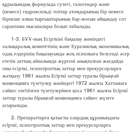
құрылымдық формулада сутегі, галогендер және
(немесе) гидроксильді топтар атомдарының бір немесе
бірнеше алмастырғыштарының бар-жоғын айқындау сот
сараптама нысаналары болып табылады.
1-3. БҰҰ-ның Есірткіні бақылау жөніндегі
халықаралық комитетінің және Еуразиялық экономикалық
одақ елдерінің бақылауында жоқ психикаға белсенді әсер
ететін заттың айналымда жүргені анықталған жағдайда
оны есірткі, психотроптық заттар мен прекурсорларға
жатқызу 1961 жылғы Есiрткi заттар туралы бiрыңғай
конвенцияға түзетулер жөнiндегi 1972 жылғы Хаттамаға
сәйкес енгiзiлген түзетулерiмен қоса 1961 жылғы Есiрткi
заттар туралы бiрыңғай конвенцияға сәйкес жүзеге
асырылады.
2. Препараттарға қатысты олардың құрамындағы
есiрткi, психотроптық заттар мен прекурсорларға
қатысты белгiленетiн бақылау түрлерi көзделедi. Егер