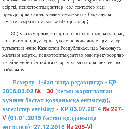
есiрткi, психотроптық заттар, сол тектестер мен
прекурсорлар айналымына мемлекеттiк бақылауды
жүзеге асыратын мемлекеттiк органдар;
35) уытқұмарлық – есiрткi, психотроптық заттардың,
сол тектестердің әсерiне ұқсас психикалық елiрме әсер
туғызатын және Қазақстан Республикасында бақылауға
жататын есірткі, психотроптық заттар мен прекурсорлар
тiзiміне енбейтін табиғаты әртүрлi заттарды шектен тыс
пайдалану.
Ескерту. 1-бап жаңа редакцияда - ҚР
2006.03.02
№ 130
(ресми жарияланған
күнiнен бастап қолданысқа енгiзiледi),
өзгерістер енгізілді - ҚР 03.07.2014
№ 227-
V
(01.01.2015 бастап қолданысқа
енгізіледі); 27.12.2018
№ 205-VI