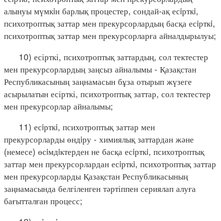
алынуы мүмкiн барлық процестер, сондай-ақ есiрткi,
психотроптық заттар мен прекурсорлардың басқа есiрткi,
психотроптық заттар мен прекурсорларға айналдырылуы;
10) есірткі, психотроптық заттардың, сол тектестер
мен прекурсорлардың заңсыз айналымы - Қазақстан
Республикасының заңнамасын бұза отырып жүзеге
асырылатын есірткі, психотроптық заттар, сол тектестер
мен прекурсорлар айналымы;
11) есiрткi, психотроптық заттар мен
прекурсорларды өндiру - химиялық заттардан және
(немесе) өсiмдiктерден не басқа есiрткi, психотроптық
заттар мен прекурсорлардан есiрткi, психотроптық заттар
мен прекурсорларды Қазақстан Республикасының
заңнамасында белгіленген тәртіппен сериялап алуға
бағытталған процесс;