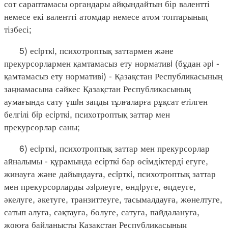
сот сараптамасы органдары айқындайтын бір валентті
немесе екі валентті атомдар немесе атом топтарының
тізбесі;
5) есiрткi, психотроптық заттармен және
прекурсорлармен қамтамасыз ету нормативi (бұдан әрi -
қамтамасыз ету нормативi) - Қазақстан Республикасының
заңнамасына сәйкес Қазақстан Республикасының
аумағында сату үшiн заңды тұлғаларға рұқсат етілген
белгiлі бiр есiрткi, психотроптық заттар мен
прекурсорлар саны;
6) есiрткi, психотроптық заттар мен прекурсорлар
айналымы - құрамында есiрткi бар өсiмдiктердi егуге,
жинауға және дайындауға, есiрткi, психотроптық заттар
мен прекурсорларды әзiрлеуге, өндiруге, өңдеуге,
әкелуге, әкетуге, транзиттеуге, тасымалдауға, жөнелтуге,
сатып алуға, сақтауға, бөлуге, сатуға, пайдалануға,
жоюға байланысты Қазақстан Республикасының