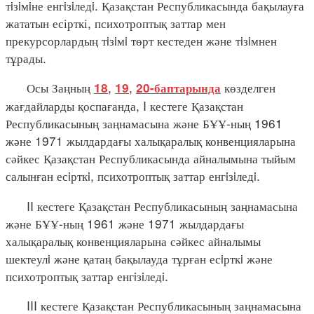
тiзiмiне енгiзiледi. Қазақстан Республикасында бақылауға
жататын есірткі, психотроптық заттар мен
прекурсорлардың тiзiмi төрт кестеден және тiзiмнен
тұрады.
Осы Заңның
,
,
көзделген
18
19
20-баптарында
жағдайларды қоспағанда, I кестеге Қазақстан
Республикасының заңнамасына және БҰҰ-ның 1961
және 1971 жылдардағы халықаралық конвенцияларына
сәйкес Қазақстан Республикасында айналымына тыйым
салынған есiрткi, психотроптық заттар енгiзiледi.
II кестеге Қазақстан Республикасының заңнамасына
және БҰҰ-ның 1961 және 1971 жылдардағы
халықаралық конвенцияларына сәйкес айналымы
шектеулi және қатаң бақылауда тұрған есiрткi және
психотроптық заттар енгiзiледi.
III кестеге Қазақстан Республикасының заңнамасына