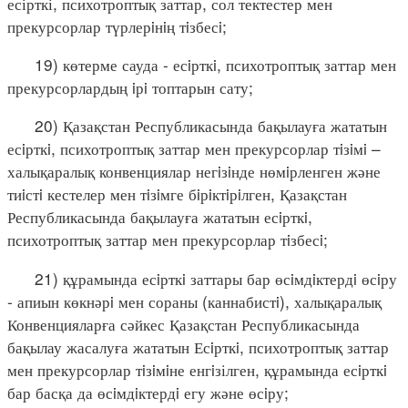
есірткі, психотроптық заттар, сол тектестер мен
прекурсорлар түрлерiнiң тiзбесi;
19) көтерме сауда - есiрткi, психотроптық заттар мен
прекурсорлардың iрi топтарын сату;
20) Қазақстан Республикасында бақылауға жататын
есiрткi, психотроптық заттар мен прекурсорлар тiзiмi –
халықаралық конвенциялар негiзiнде нөмiрленген және
тиiстi кестелер мен тiзiмге бiрiктiрiлген, Қазақстан
Республикасында бақылауға жататын есiрткi,
психотроптық заттар мен прекурсорлар тiзбесi;
21) құрамында есiрткi заттары бар өсiмдiктердi өсiру
- апиын көкнәрi мен сораны (каннабистi), халықаралық
Конвенцияларға сәйкес Қазақстан Республикасында
бақылау жасалуға жататын Есiрткi, психотроптық заттар
мен прекурсорлар тiзiмiне енгiзілген, құрамында есiрткi
бар басқа да өсiмдiктердi егу және өсiру;