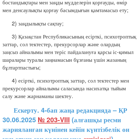
бостандықтары мен заңды мүдделерін қорғауды, өмір
мен денсаулықты қорғау басымдығын қамтамасыз ету;
2) заңдылықты сақтау;
3) Қазақстан Республикасының есірткі, психотроптық
заттар, сол тектестер, прекурсорлар және олардың
заңсыз айналымы мен теріс пайдалануға қарсы іс-қимыл
шаралары туралы заңнамасын бұзғаны үшін жазаның
бұлтартпастығы;
4) есірткі, психотроптық заттар, сол тектестер мен
прекурсорлар айналымы саласында насихатқа тыйым
салу және жарнаманы шектеу.
Ескерту. 4-бап жаңа редакцияда – ҚР
30.06.2025
№ 203-VIII
(алғашқы ресми
жарияланған күнінен кейін күнтізбелік он
күн өткен соң қолданысқа
енгізіледі
)