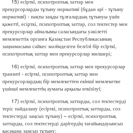
15) есiрткi, психотроптық заттар мен
прекурсорларды тұтыну нормативi (бұдан әрi - тұтыну
нормативi) - нақты заңды тұлғалардың тұтынуы үшiн
қажеттi, есірткі, психотроптық заттар, сол тектестер мен
прекурсорлар айналымы саласындағы уәкілетті
мемлекеттік органға Қазақстан Республикасының
заңнамасына сәйкес мәлiмделген белгiлi бiр есiрткi,
психотроптық заттар мен прекурсорлар мөлшері;
16) есiрткi, психотроптық заттар мен прекурсорлар
транзитi - есiрткi, психотроптық заттар мен
прекурсорлардың бiр мемлекеттен екiншi мемлекетке
үшiншi мемлекеттiң аумағы арқылы өткiзiлуi;
17) есiрткi, психотроптық заттарды, сол тектестерді
теріс пайдалану (есiрткi, психотроптық заттарды, сол
тектестерді заңсыз тұтыну) – есiрткi, психотроптық
заттарды, сол тектестерді дәрiгердiң тағайындауынсыз
қасақана заңсыз тұтыну;