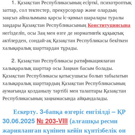
1. Қазақстан Республикасының есiрткi, психотроптық
заттар, сол тектестер, прекурсорлар және олардың
заңсыз айналымына қарсы iс-қимыл шаралары туралы
заңдары Қазақстан Республикасының
Конституциясына
негiзделiп, осы Заң мен өзге де нормативтiк құқықтық
актiлерден, сондай-ақ Қазақстан Республикасы бекiткен
халықаралық шарттардан тұрады.
2. Қазақстан Республикасы ратификациялаған
халықаралық шарттар осы Заңнан басым болады.
Қазақстан Республикасы қатысушысы болып табылатын
халықаралық шарттардың Қазақстан Республикасының
аумағында қолданылу тәртібі мен талаптары Қазақстан
Республикасының заңнамасында айқындалады.
Ескерту. 3-бапқа өзгеріс енгізілді – ҚР
30.06.2025
№ 203-VIII
(алғашқы ресми
жарияланған күнінен кейін күнтізбелік он