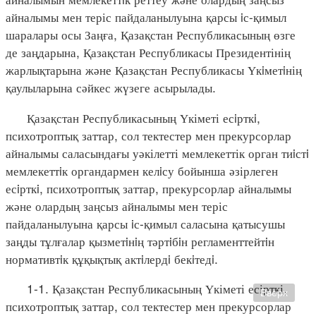
айналымы мен теріс пайдаланылуына қарсы iс-қимыл
шаралары осы Заңға, Қазақстан Республикасының өзге
де заңдарына, Қазақстан Республикасы Президентінің
жарлықтарына және Қазақстан Республикасы Үкiметiнің
қаулыларына сәйкес жүзеге асырылады.
Қазақстан Республикасының Үкіметі есiрткi,
психотроптық заттар, сол тектестер мен прекурсорлар
айналымы саласындағы уәкілетті мемлекеттік орган тиiстi
мемлекеттiк органдармен келiсу бойынша әзірлеген
есiрткi, психотроптық заттар, прекурсорлар айналымы
және олардың заңсыз айналымы мен теріс
пайдаланылуына қарсы iс-қимыл саласына қатысушы
заңды тұлғалар қызметiнiң тәртiбiн регламенттейтiн
нормативтiк құқықтық актiлердi бекiтедi.
1-1. Қазақстан Республикасының Үкіметі есірткі,
Вверх
психотроптық заттар, сол тектестер мен прекурсорлар