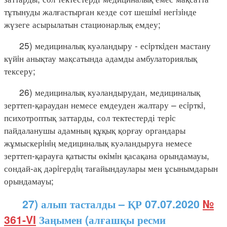
тұтынуды жалғастырған кезде сот шешiмi негiзiнде
жүзеге асырылатын стационарлық емдеу;
25) медициналық куәландыру - есiрткiден мастану
күйiн анықтау мақсатында адамды амбулаториялық
тексеру;
26) медициналық куәландырудан, медициналық
зерттеп-қараудан немесе емдеуден жалтару – есiрткi,
психотроптық заттарды, сол тектестерді терiс
пайдаланушы адамның құқық қорғау органдары
жұмыскерiнiң медициналық куәландыруға немесе
зерттеп-қарауға қатысты өкiмiн қасақана орындамауы,
сондай-ақ дәрiгердiң тағайындаулары мен ұсынымдарын
орындамауы;
27) алып тасталды – ҚР 07.07.2020
№
361-VI
Заңымен (алғашқы ресми