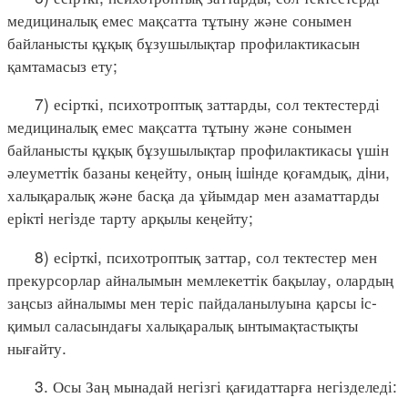
медициналық емес мақсатта тұтыну және сонымен
байланысты құқық бұзушылықтар профилактикасын
қамтамасыз ету;
7) есірткі, психотроптық заттарды, сол тектестерді
медициналық емес мақсатта тұтыну және сонымен
байланысты құқық бұзушылықтар профилактикасы үшін
әлеуметтiк базаны кеңейту, оның iшiнде қоғамдық, дiни,
халықаралық және басқа да ұйымдар мен азаматтарды
ерiктi негiзде тарту арқылы кеңейту;
8) есiрткi, психотроптық заттар, сол тектестер мен
прекурсорлар айналымын мемлекеттік бақылау, олардың
заңсыз айналымы мен теріс пайдаланылуына қарсы iс-
қимыл саласындағы халықаралық ынтымақтастықты
нығайту.
3. Осы Заң мынадай негізгі қағидаттарға негізделеді: