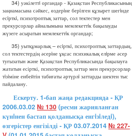
34) уәкілеттi органдар - Қазақстан Республикасының
заңнамасына сәйкес, өздерiне берiлген құзырет шегiнде
есiрткi, психотроптық заттар, сол тектестер мен
прекурсорлар айналымына мемлекеттiк бақылауды
жүзеге асыратын мемлекеттiк органдар;
35) уытқұмарлық – есiрткi, психотроптық заттардың,
сол тектестердің әсерiне ұқсас психикалық елiрме әсер
туғызатын және Қазақстан Республикасында бақылауға
жататын есірткі, психотроптық заттар мен прекурсорлар
тiзiміне енбейтін табиғаты әртүрлi заттарды шектен тыс
пайдалану.
Ескерту. 1-бап жаңа редакцияда - ҚР
2006.03.02
№ 130
(ресми жарияланған
күнiнен бастап қолданысқа енгiзiледi),
өзгерістер енгізілді - ҚР 03.07.2014
№ 227-
V
(01.01.2015 бастап қолданысқа