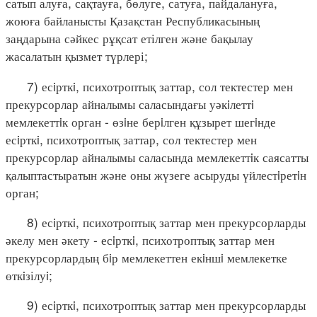
сатып алуға, сақтауға, бөлуге, сатуға, пайдалануға,
жоюға байланысты Қазақстан Республикасының
заңдарына сәйкес рұқсат етілген және бақылау
жасалатын қызмет түрлері;
7) есiрткi, психотроптық заттар, сол тектестер мен
прекурсорлар айналымы саласындағы уәкiлеттi
мемлекеттiк орган - өзiне берiлген құзырет шегiнде
есiрткi, психотроптық заттар, сол тектестер мен
прекурсорлар айналымы саласында мемлекеттiк саясатты
қалыптастыратын және оны жүзеге асыруды үйлестiретiн
орган;
8) есiрткi, психотроптық заттар мен прекурсорларды
әкелу мен әкету - есiрткi, психотроптық заттар мен
прекурсорлардың бiр мемлекеттен екiншi мемлекетке
өткiзілуi;
9) есiрткi, психотроптық заттар мен прекурсорларды