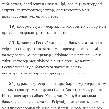
табылатын, белгiленген (шағын, iрi, аса iрi) мөлшердегі
есірткі, психотроптық заттар, сол тектестер мен
прекурсорлар түрлерiнiң тiзбесi;
19) көтерме сауда - есiрткi, психотроптық заттар мен
прекурсорлардың iрi топтарын сату;
20) Қазақстан Республикасында бақылауға жататын
есiрткi, психотроптық заттар мен прекурсорлар тiзiмi –
халықаралық конвенциялар негiзiнде нөмiрленген және
тиiстi кестелер мен тiзiмге бiрiктiрiлген, Қазақстан
Республикасында бақылауға жататын есiрткi,
психотроптық заттар мен прекурсорлар тiзбесi;
21) құрамында есiрткi заттары бар өсiмдiктердi өсiру
- апиын көкнәрi мен сораны (каннабистi), халықаралық
Конвенцияларға сәйкес Қазақстан Республикасында
бақылау жасалуға жататын Есiрткi, психотроптық заттар
мен прекурсорлар тiзiмiне енгiзілген, құрамында есiрткi