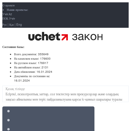
О проекте
Наши проекты:
Учёт.kz
ПОБ.Учёт
Рус
|
Қаз
|
Eng
Состояние базы:
Всего документов:
355649
На казахском языке:
176600
На русском языке:
176917
На английском языке:
2131
Дата обновления:
16.01.2024
Документы по состоянию на:
16.01.2024
Қазақ тілінде
Есiрткi, психотроптық заттар, сол тектестер мен прекурсорлар және олардың
заңсыз айналымы мен терiс пайдаланылуына қарсы iс-қимыл шаралары туралы