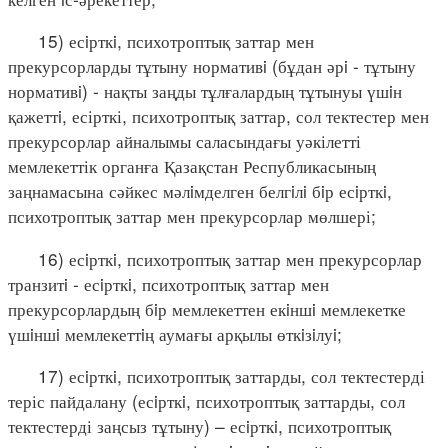
15) есiрткi, психотроптық заттар мен
прекурсорларды тұтыну нормативi (бұдан әрi - тұтыну
нормативi) - нақты заңды тұлғалардың тұтынуы үшiн
қажеттi, есірткі, психотроптық заттар, сол тектестер мен
прекурсорлар айналымы саласындағы уәкілетті
мемлекеттік органға Қазақстан Республикасының
заңнамасына сәйкес мәлiмделген белгiлi бiр есiрткi,
психотроптық заттар мен прекурсорлар мөлшері;
16) есiрткi, психотроптық заттар мен прекурсорлар
транзитi - есiрткi, психотроптық заттар мен
прекурсорлардың бiр мемлекеттен екiншi мемлекетке
үшiншi мемлекеттiң аумағы арқылы өткiзiлуi;
17) есiрткi, психотроптық заттарды, сол тектестерді
теріс пайдалану (есiрткi, психотроптық заттарды, сол
тектестерді заңсыз тұтыну) – есiрткi, психотроптық