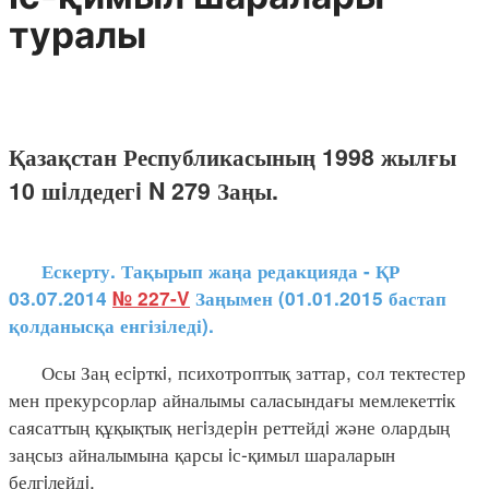
туралы
Қазақстан Республикасының 1998 жылғы
10 шiлдедегi N 279 Заңы.
Ескерту. Тақырып жаңа редакцияда - ҚР
03.07.2014
№ 227-V
Заңымен (01.01.2015 бастап
қолданысқа енгізіледі).
Осы Заң есiрткi, психотроптық заттар, сол тектестер
мен прекурсорлар айналымы саласындағы мемлекеттiк
саясаттың құқықтық негiздерiн реттейдi және олардың
заңсыз айналымына қарсы iс-қимыл шараларын
белгiлейдi.