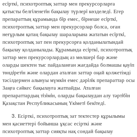
есiрткi, психотроптық заттар мен прекурсорларға
қатысты белгiленетiн бақылау түрлерi көзделедi. Егер
препараттың құрамында бiр емес, бiрнеше есiрткi,
психотроптық заттар мен прекурсорлар болса, оған
неғұрлым қатаң бақылау шараларына жататын есiрткi,
психотроптық зат пен прекурсорға қолданылатындай
бақылау қолданылады. Құрамында есiрткi, психотроптық
заттар мен прекурсорлардың аз мөлшерi бар және
оларды шектен тыс пайдаланған жағдайда болмашы қауiп
төндiретiн және олардан аталған заттар оңай қолжетімді
тәсілдермен алынуы мүмкiн емес дәрiлiк препараттар осы
Заңға сәйкес бақылауға жатпайды. Аталған
препараттардың тiзiмiн, оларды бақылаудан алу тәртiбiн
Қазақстан Республикасының Үкiметi бекiтедi.
3. Есірткі, психотроптық зат тектестер құрылымы
мен қасиеттері бойынша ұқсас есірткі және
психотроптық заттар сияқты нақ сондай бақылау