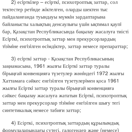
2) есiрткiлер – есiрткi, психотроптық заттар, сол
тектестер ретiнде жiктелген, оларды шектен тыс
пайдаланғанда туындауы мүмкiн зардаптарына
байланысты халықтың денсаулығы үшiн ықтимал қаупi
бар, Қазақстан Республикасында бақылау жасалуға тиісті
Есiрткi, психотроптық заттар мен прекурсорлардың
тiзiмiне енгiзiлген өсiмдiктер, заттар немесе препараттар;
3) есiрткi заттар - Қазақстан Республикасының
заңнамасына, 1961 жылғы Есiрткi заттар туралы
бiрыңғай конвенцияға түзетулер жөнiндегi 1972 жылғы
Хаттамаға сәйкес енгiзiлген түзетулерiмен қоса 1961
жылғы Есiрткi заттар туралы бiрыңғай конвенцияға
сәйкес бақылау жасалуға жататын Есiрткi, психотроптық
заттар мен прекурсорлар тiзiмiне енгiзiлген шығу тегі
синтетикалық немесе табиғи заттар;
4) Есірткі, психотроптық заттардың құрылымдық
формулаларындағы сутегі, галогендер және (немесе)