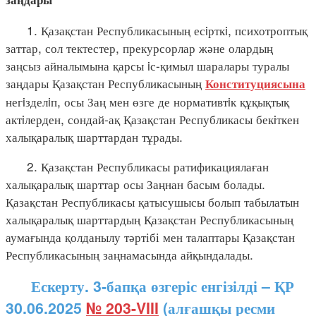
1. Қазақстан Республикасының есiрткi, психотроптық
заттар, сол тектестер, прекурсорлар және олардың
заңсыз айналымына қарсы iс-қимыл шаралары туралы
заңдары Қазақстан Республикасының
Конституциясына
негiзделiп, осы Заң мен өзге де нормативтiк құқықтық
актiлерден, сондай-ақ Қазақстан Республикасы бекiткен
халықаралық шарттардан тұрады.
2. Қазақстан Республикасы ратификациялаған
халықаралық шарттар осы Заңнан басым болады.
Қазақстан Республикасы қатысушысы болып табылатын
халықаралық шарттардың Қазақстан Республикасының
аумағында қолданылу тәртібі мен талаптары Қазақстан
Республикасының заңнамасында айқындалады.
Ескерту. 3-бапқа өзгеріс енгізілді – ҚР
30.06.2025
№ 203-VIII
(алғашқы ресми