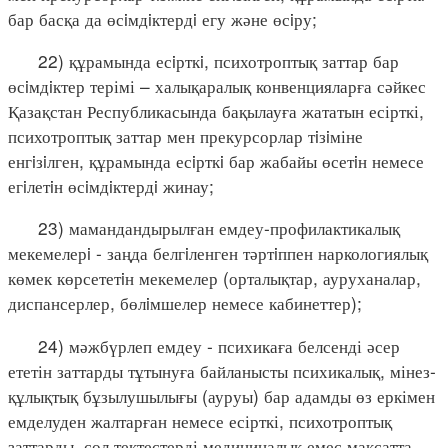
бар басқа да өсiмдiктердi егу және өсiру;
22) құрамында есiрткi, психотроптық заттар бар
өсiмдiктер терімі – халықаралық конвенцияларға сәйкес
Қазақстан Республикасында бақылауға жататын есірткі,
психотроптық заттар мен прекурсорлар тiзiміне
енгiзiлген, құрамында есiрткi бар жабайы өсетiн немесе
егiлетiн өсiмдiктердi жинау;
23) мамандандырылған емдеу-профилактикалық
мекемелерi - заңда белгiленген тәртiппен наркологиялық
көмек көрсететiн мекемелер (орталықтар, ауруханалар,
диспансерлер, бөлiмшелер немесе кабинеттер);
24) мәжбүрлеп емдеу - психикаға белсенді әсер
ететін заттарды тұтынуға байланысты психикалық, мінез-
құлықтық бұзылушылығы (ауруы) бар адамды өз еркімен
емделуден жалтарған немесе есірткі, психотроптық
заттарды, сол тектестерді медициналық емес мақсатта