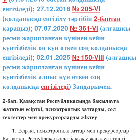
енгізіледі); 27.12.2018
№ 205-VI
(қолданысқа енгізілу тәртібін
2-баптан
қараңыз); 07.07.2020
№ 361-VI
(алғашқы
ресми жарияланған күнінен кейін
күнтізбелік он күн өткен соң қолданысқа
енгізіледі); 02.01.2025
№ 150-VIII
(алғашқы
ресми жарияланған күнінен кейін
күнтізбелік алпыс күн өткен соң
қолданысқа
енгізіледі
) Заңдарымен.
2-бап. Қазақстан Республикасында бақылауға
жататын есiрткi, психотроптық заттарды, сол
тектестер мен прекурсорларды жiктеу
1. Есiрткi, психотроптық заттар мен прекурсорлар
Қазақстан Республикасында бақылау жасалуға тиісті