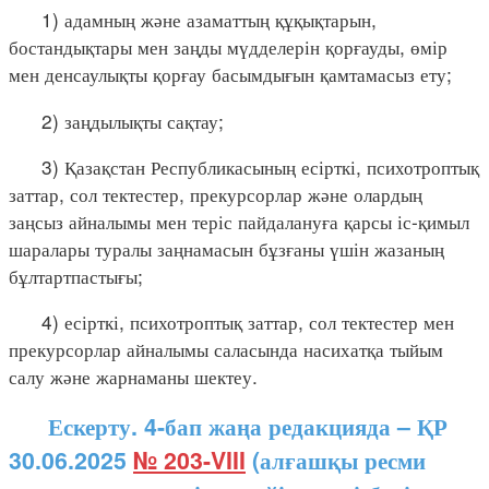
1) адамның және азаматтың құқықтарын,
бостандықтары мен заңды мүдделерін қорғауды, өмір
мен денсаулықты қорғау басымдығын қамтамасыз ету;
2) заңдылықты сақтау;
3) Қазақстан Республикасының есірткі, психотроптық
заттар, сол тектестер, прекурсорлар және олардың
заңсыз айналымы мен теріс пайдалануға қарсы іс-қимыл
шаралары туралы заңнамасын бұзғаны үшін жазаның
бұлтартпастығы;
4) есірткі, психотроптық заттар, сол тектестер мен
прекурсорлар айналымы саласында насихатқа тыйым
салу және жарнаманы шектеу.
Ескерту. 4-бап жаңа редакцияда – ҚР
30.06.2025
№ 203-VIII
(алғашқы ресми