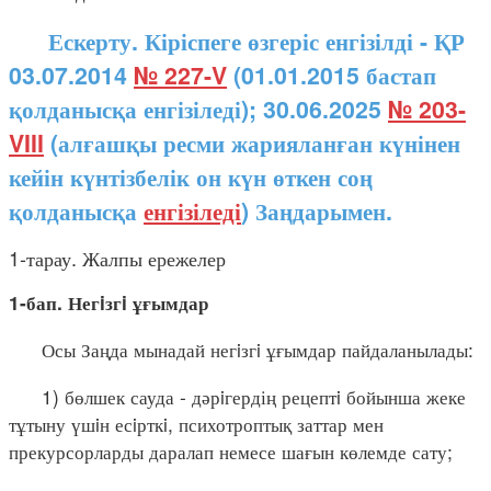
Ескерту. Кіріспеге өзгеріс енгізілді - ҚР
03.07.2014
№ 227-V
(01.01.2015 бастап
қолданысқа енгізіледі); 30.06.2025
№ 203-
VIII
(алғашқы ресми жарияланған күнінен
кейін күнтізбелік он күн өткен соң
қолданысқа
енгізіледі
) Заңдарымен.
1-тарау. Жалпы ережелер
1-бап. Негiзгi ұғымдар
Осы Заңда мынадай негiзгi ұғымдар пайдаланылады:
1) бөлшек сауда - дәрiгердің рецептi бойынша жеке
тұтыну үшiн есiрткi, психотроптық заттар мен
прекурсорларды даралап немесе шағын көлемде сату;