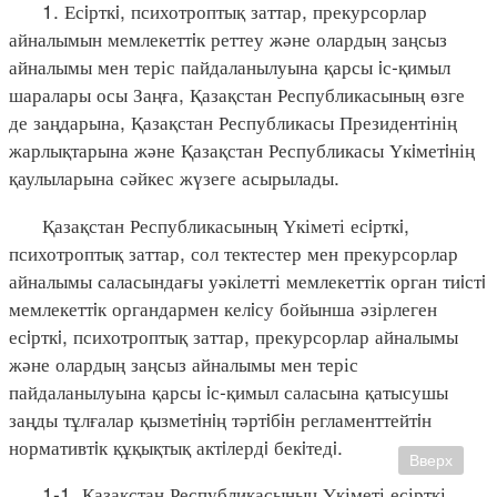
1. Есiрткi, психотроптық заттар, прекурсорлар
айналымын мемлекеттiк реттеу және олардың заңсыз
айналымы мен теріс пайдаланылуына қарсы iс-қимыл
шаралары осы Заңға, Қазақстан Республикасының өзге
де заңдарына, Қазақстан Республикасы Президентінің
жарлықтарына және Қазақстан Республикасы Үкiметiнің
қаулыларына сәйкес жүзеге асырылады.
Қазақстан Республикасының Үкіметі есiрткi,
психотроптық заттар, сол тектестер мен прекурсорлар
айналымы саласындағы уәкілетті мемлекеттік орган тиiстi
мемлекеттiк органдармен келiсу бойынша әзірлеген
есiрткi, психотроптық заттар, прекурсорлар айналымы
және олардың заңсыз айналымы мен теріс
пайдаланылуына қарсы iс-қимыл саласына қатысушы
заңды тұлғалар қызметiнiң тәртiбiн регламенттейтiн
нормативтiк құқықтық актiлердi бекiтедi.
Вверх
1-1. Қазақстан Республикасының Үкіметі есірткі,