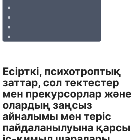
Есiрткi, психотроптық
заттар, сол тектестер
мен прекурсорлар және
олардың заңсыз
айналымы мен терiс
пайдаланылуына қарсы
iс-қимыл шаралары