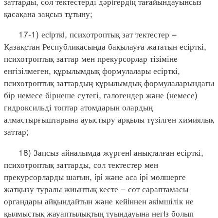
заттарды, сол тектестерді дәрiгердiң тағайындауынсыз
қасақана заңсыз тұтыну;
17-1) есiрткi, психотроптық зат тектестер –
Қазақстан Республикасында бақылауға жататын есірткі,
психотроптық заттар мен прекурсорлар тізіміне
енгізілмеген, құрылымдық формулалары есірткі,
психотроптық заттардың құрылымдық формулаларындағы
бір немесе бірнеше сутегі, галогендер және (немесе)
гидроксильді топтар атомдарын олардың
алмастырғыштарына ауыстыру арқылы түзілген химиялық
заттар;
18) Заңсыз айналымда жүргенi анықталған есірткі,
психотроптық заттарды, сол тектестер мен
прекурсорларды шағын, iрi және аса iрi мөлшерге
жатқызу туралы жиынтық кесте – сот сараптамасы
органдары айқындайтын және кейiннен әкiмшілік не
қылмыстық жауаптылықтың туындауына негiз болып