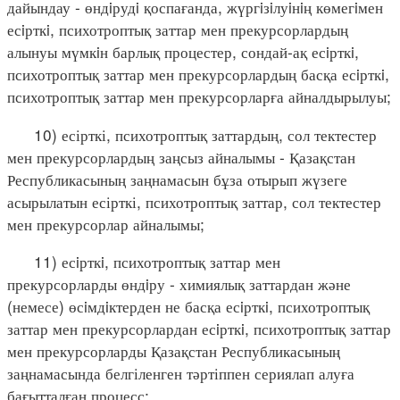
дайындау - өндiрудi қоспағанда, жүргiзiлуiнiң көмегiмен
есiрткi, психотроптық заттар мен прекурсорлардың
алынуы мүмкiн барлық процестер, сондай-ақ есiрткi,
психотроптық заттар мен прекурсорлардың басқа есiрткi,
психотроптық заттар мен прекурсорларға айналдырылуы;
10) есірткі, психотроптық заттардың, сол тектестер
мен прекурсорлардың заңсыз айналымы - Қазақстан
Республикасының заңнамасын бұза отырып жүзеге
асырылатын есірткі, психотроптық заттар, сол тектестер
мен прекурсорлар айналымы;
11) есiрткi, психотроптық заттар мен
прекурсорларды өндiру - химиялық заттардан және
(немесе) өсiмдiктерден не басқа есiрткi, психотроптық
заттар мен прекурсорлардан есiрткi, психотроптық заттар
мен прекурсорларды Қазақстан Республикасының
заңнамасында белгіленген тәртіппен сериялап алуға
бағытталған процесс;