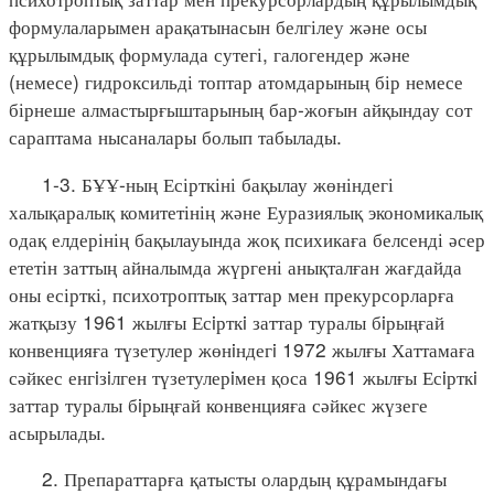
формулаларымен арақатынасын белгілеу және осы
құрылымдық формулада сутегі, галогендер және
(немесе) гидроксильді топтар атомдарының бір немесе
бірнеше алмастырғыштарының бар-жоғын айқындау сот
сараптама нысаналары болып табылады.
1-3. БҰҰ-ның Есірткіні бақылау жөніндегі
халықаралық комитетінің және Еуразиялық экономикалық
одақ елдерінің бақылауында жоқ психикаға белсенді әсер
ететін заттың айналымда жүргені анықталған жағдайда
оны есірткі, психотроптық заттар мен прекурсорларға
жатқызу 1961 жылғы Есiрткi заттар туралы бiрыңғай
конвенцияға түзетулер жөнiндегi 1972 жылғы Хаттамаға
сәйкес енгiзiлген түзетулерiмен қоса 1961 жылғы Есiрткi
заттар туралы бiрыңғай конвенцияға сәйкес жүзеге
асырылады.
2. Препараттарға қатысты олардың құрамындағы