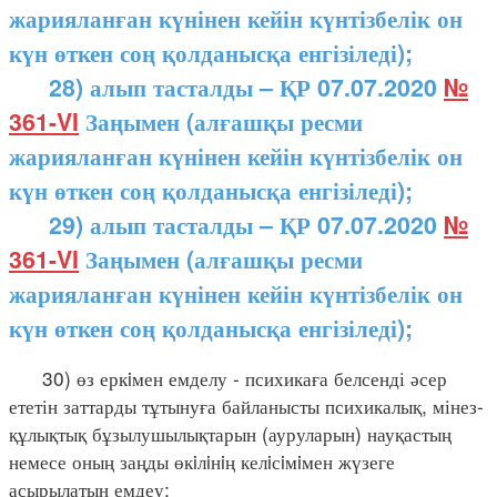
жарияланған күнінен кейін күнтізбелік он
күн өткен соң қолданысқа енгізіледі);
28) алып тасталды – ҚР 07.07.2020
№
361-VI
Заңымен (алғашқы ресми
жарияланған күнінен кейін күнтізбелік он
күн өткен соң қолданысқа енгізіледі);
29) алып тасталды – ҚР 07.07.2020
№
361-VI
Заңымен (алғашқы ресми
жарияланған күнінен кейін күнтізбелік он
күн өткен соң қолданысқа енгізіледі);
30) өз еркiмен емделу - психикаға белсенді әсер
ететін заттарды тұтынуға байланысты психикалық, мінез-
құлықтық бұзылушылықтарын (ауруларын) науқастың
немесе оның заңды өкiлiнiң келiсiмiмен жүзеге
асырылатын емдеу;