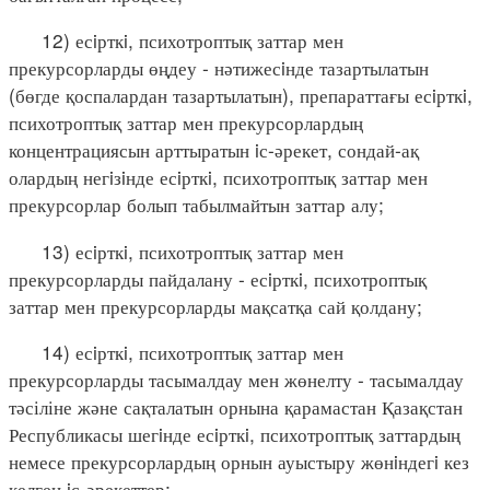
12) есiрткi, психотроптық заттар мен
прекурсорларды өңдеу - нәтижесiнде тазартылатын
(бөгде қоспалардан тазартылатын), препараттағы есiрткi,
психотроптық заттар мен прекурсорлардың
концентрациясын арттыратын iс-әрекет, сондай-ақ
олардың негiзiнде есiрткi, психотроптық заттар мен
прекурсорлар болып табылмайтын заттар алу;
13) есiрткi, психотроптық заттар мен
прекурсорларды пайдалану - есiрткi, психотроптық
заттар мен прекурсорларды мақсатқа сай қолдану;
14) есiрткi, психотроптық заттар мен
прекурсорларды тасымалдау мен жөнелту - тасымалдау
тәсіліне және сақталатын орнына қарамастан Қазақстан
Республикасы шегiнде есiрткi, психотроптық заттардың
немесе прекурсорлардың орнын ауыстыру жөнiндегi кез
келген iс-әрекеттер;