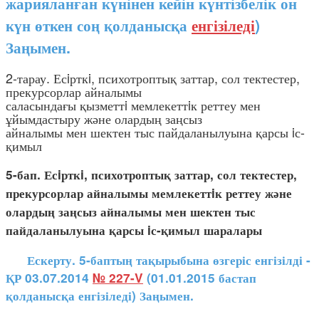
жарияланған күнінен кейін күнтізбелік он
күн өткен соң қолданысқа
енгізіледі
)
Заңымен.
2-тарау. Есiрткi, психотроптық заттар, сол тектестер,
прекурсорлар айналымы
саласындағы қызметтi мемлекеттiк реттеу мен
ұйымдастыру және олардың заңсыз
айналымы мен шектен тыс пайдаланылуына қарсы iс-
қимыл
5-бап. Есiрткi, психотроптық заттар, сол тектестер,
прекурсорлар айналымы мемлекеттiк реттеу және
олардың заңсыз айналымы мен шектен тыс
пайдаланылуына қарсы iс-қимыл шаралары
Ескерту. 5-баптың тақырыбына өзгеріс енгізілді -
ҚР 03.07.2014
№ 227-V
(01.01.2015 бастап
қолданысқа енгізіледі) Заңымен.