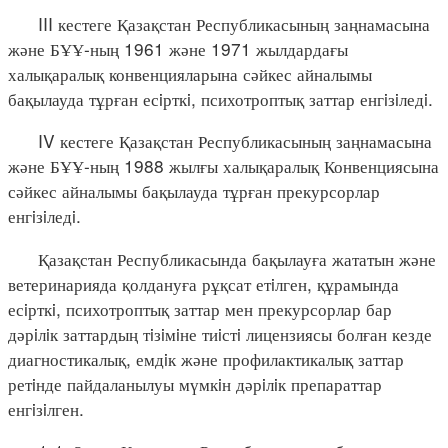
III кестеге Қазақстан Республикасының заңнамасына
және БҰҰ-ның 1961 және 1971 жылдардағы
халықаралық конвенцияларына сәйкес айналымы
бақылауда тұрған есiрткi, психотроптық заттар енгiзiледi.
IV кестеге Қазақстан Республикасының заңнамасына
және БҰҰ-ның 1988 жылғы халықаралық Конвенциясына
сәйкес айналымы бақылауда тұрған прекурсорлар
енгiзiледi.
Қазақстан Республикасында бақылауға жататын және
ветеринарияда қолдануға рұқсат етiлген, құрамында
есiрткi, психотроптық заттар мен прекурсорлар бар
дәрiлiк заттардың тiзiмiне тиiстi лицензиясы болған кезде
диагностикалық, емдiк және профилактикалық заттар
ретiнде пайдаланылуы мүмкiн дәрiлiк препараттар
енгiзiлген.