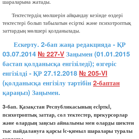
шараларына жатады.
Тектестердің мөлшерін айқындау кезінде өздері
тектестері болып табылатын есірткі және психотроптық
заттардың мөлшері қолданылады.
Ескерту. 2-бап жаңа редакцияда - ҚР
03.07.2014
№ 227-V
Заңымен (01.01.2015
бастап қолданысқа енгізіледі); өзгеріс
енгізілді - ҚР 27.12.2018
№ 205-VI
(қолданысқа енгізілу тәртібін
2-баптан
қараңыз) Заңымен.
3-бап. Қазақстан Республикасының есiрткi,
психотроптық заттар, сол тектестер, прекурсорлар
және олардың заңсыз айналымы мен оларды шектен
тыс пайдалануға қарсы iс-қимыл шаралары туралы
заңдары