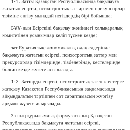
1-1. Затты Қазақстан Республикасында бақылауға
жататын есірткі, психотроптық заттар мен прекурсорлар
тізіміне енгізу мынадай негіздердің бірі бойынша:
БҰҰ-ның Есірткіні бақылау жөніндегі халықаралық
комитетінен ұсынымдар келіп түскен кезде;
зат Еуразиялық экономикалық одақ елдерінде
бақылауға жататын есірткі, психотроптық заттар мен
прекурсорлар тізімдерінде, тізбелерінде, кестелерінде
болған кезде жүзеге асырылады.
1-2. Заттарды есірткі, психотроптық зат тектестерге
жатқызу Қазақстан Республикасының заңнамасында
айқындалатын тәртіппен сот сараптамасын жүргізу
арқылы жүзеге асырылады.
Заттың құрылымдық формуласының Қазақстан
Республикасында бақылауға жататын есірткі,
психотроптық заттар мен прекурсорлардың құрылымдық