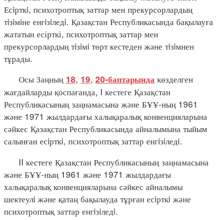
Есiрткi, психотроптық заттар мен прекурсорлардың
тiзiмiне енгiзiледi. Қазақстан Республикасында бақылауға
жататын есірткі, психотроптық заттар мен
прекурсорлардың тiзiмi төрт кестеден және тiзiмнен
тұрады.
Осы Заңның
,
,
көзделген
18
19
20-баптарында
жағдайларды қоспағанда, I кестеге Қазақстан
Республикасының заңнамасына және БҰҰ-ның 1961
және 1971 жылдардағы халықаралық конвенцияларына
сәйкес Қазақстан Республикасында айналымына тыйым
салынған есiрткi, психотроптық заттар енгiзiледi.
II кестеге Қазақстан Республикасының заңнамасына
және БҰҰ-ның 1961 және 1971 жылдардағы
халықаралық конвенцияларына сәйкес айналымы
шектеулi және қатаң бақылауда тұрған есiрткi және
психотроптық заттар енгiзiледi.