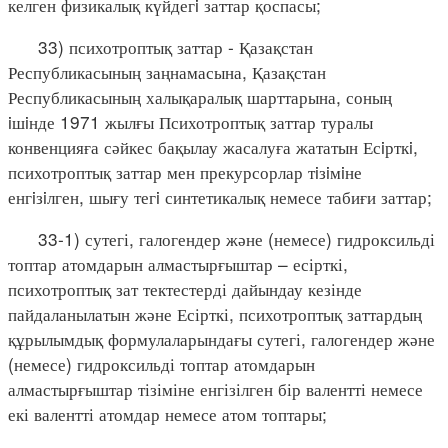
келген физикалық күйдегi заттар қоспасы;
33) психотроптық заттар - Қазақстан
Республикасының заңнамасына, Қазақстан
Республикасының халықаралық шарттарына, соның
iшiнде 1971 жылғы Психотроптық заттар туралы
конвенцияға сәйкес бақылау жасалуға жататын Есiрткi,
психотроптық заттар мен прекурсорлар тiзiмiне
енгiзiлген, шығу тегi синтетикалық немесе табиғи заттар;
33-1) сутегі, галогендер және (немесе) гидроксильді
топтар атомдарын алмастырғыштар – есірткі,
психотроптық зат тектестерді дайындау кезінде
пайдаланылатын және Есірткі, психотроптық заттардың
құрылымдық формулаларындағы сутегі, галогендер және
(немесе) гидроксильді топтар атомдарын
алмастырғыштар тізіміне енгізілген бір валентті немесе
екі валентті атомдар немесе атом топтары;