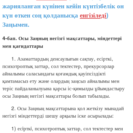
жарияланған күнінен кейін күнтізбелік он
күн өткен соң қолданысқа
енгізіледі
)
Заңымен.
4-бап. Осы Заңның негізгі мақсаттары, міндеттері
мен қағидаттары
1. Азаматтардың денсаулығын сақтау, есірткі,
психотроптық заттар, сол тектестер, прекурсорлар
айналымы саласындағы қоғамдық қауіпсіздікті
қамтамасыз ету және олардың заңсыз айналымы мен
теріс пайдаланылуына қарсы іс-қимылды ұйымдастыру
осы Заңның негізгі мақсаттары болып табылады.
2. Осы Заңның мақсаттарына қол жеткізу мынадай
негізгі міндеттерді шешу арқылы іске асырылады:
1) есiрткi, психотроптық заттар, сол тектестер мен