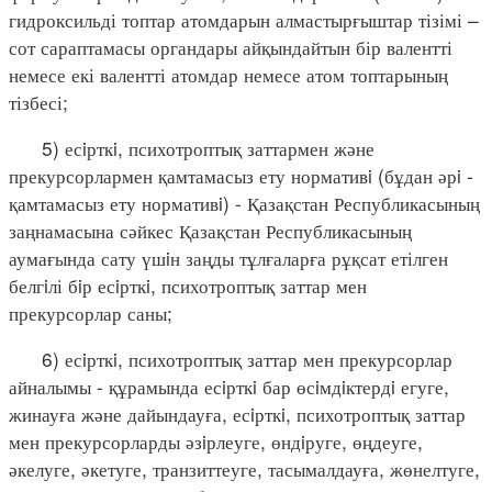
гидроксильді топтар атомдарын алмастырғыштар тізімі –
сот сараптамасы органдары айқындайтын бір валентті
немесе екі валентті атомдар немесе атом топтарының
тізбесі;
5) есiрткi, психотроптық заттармен және
прекурсорлармен қамтамасыз ету нормативi (бұдан әрi -
қамтамасыз ету нормативi) - Қазақстан Республикасының
заңнамасына сәйкес Қазақстан Республикасының
аумағында сату үшiн заңды тұлғаларға рұқсат етілген
белгiлі бiр есiрткi, психотроптық заттар мен
прекурсорлар саны;
6) есiрткi, психотроптық заттар мен прекурсорлар
айналымы - құрамында есiрткi бар өсiмдiктердi егуге,
жинауға және дайындауға, есiрткi, психотроптық заттар
мен прекурсорларды әзiрлеуге, өндiруге, өңдеуге,
әкелуге, әкетуге, транзиттеуге, тасымалдауға, жөнелтуге,