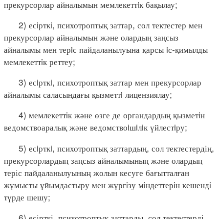
прекурсорлар айналымын мемлекеттiк бақылау;
2) есiрткi, психотроптық заттар, сол тектестер мен
прекурсорлар айналымын және олардың заңсыз
айналымы мен терiс пайдаланылуына қарсы iс-қимылды
мемлекеттiк реттеу;
3) есiрткi, психотроптық заттар мен прекурсорлар
айналымы саласындағы қызметтi лицензиялау;
4) мемлекеттiк және өзге де органдардың қызметiн
ведомствоаралық және ведомствоiшiлiк үйлестiру;
5) есiрткi, психотроптық заттардың, сол тектестердің,
прекурсорлардың заңсыз айналымының және олардың
теріс пайдаланылуының жолын кесуге бағытталған
жұмысты ұйымдастыру мен жүргiзу мiндеттерiн кешендi
түрде шешу;
6) есірткі, психотроптық заттарды, сол тектестерді