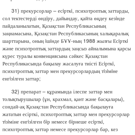
31) прекурсорлар – есiрткi, психотроптық заттарды,
сол тектестерді өндiру, дайындау, қайта өңдеу кезiнде
пайдаланылатын, Қазақстан Республикасының
заңнамасына, Қазақстан Республикасының халықаралық
шарттарына, оның iшiнде БҰҰ-ның 1988 жылғы Есiрткi
және психотроптық заттардың заңсыз айналымына қарсы
күрес туралы конвенциясына сәйкес Қазақстан
Республикасында бақылау жасалуға тиісті Есiрткi,
психотроптық заттар мен прекурсорлардың тiзiмiне
енгiзiлген заттар;
32) препарат – құрамында ілеспе заттар мен
толықтырушылар (ұн, крахмал, қант және басқалары),
сондай-ақ Қазақстан Республикасында бақылауға
жататын есірткі, психотроптық заттар мен прекурсорлар
тiзiміне енгiзiлген бiр немесе бiрнеше есiрткi,
психотроптық заттар немесе прекурсорлар бар, кез