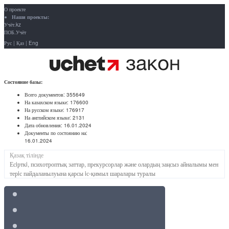
О проекте
Наши проекты:
Учёт.kz
ПОБ.Учёт
Рус
|
Қаз
|
Eng
Состояние базы:
Всего документов:
355649
На казахском языке:
176600
На русском языке:
176917
На английском языке:
2131
Дата обновления:
16.01.2024
Документы по состоянию на:
16.01.2024
Қазақ тілінде
Есiрткi, психотроптық заттар, прекурсорлар және олардың заңсыз айналымы мен
терiс пайдаланылуына қарсы iс-қимыл шаралары туралы