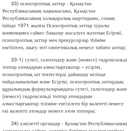
33) психотроптық заттар - Қазақстан
Республикасының заңнамасына, Қазақстан
Республикасының халықаралық шарттарына, соның
iшiнде 1971 жылғы Психотроптық заттар туралы
конвенцияға сәйкес бақылау жасалуға жататын Есiрткi,
психотроптық заттар мен прекурсорлар тiзiмiне
енгiзiлген, шығу тегi синтетикалық немесе табиғи заттар;
33-1) сутегі, галогендер және (немесе) гидроксильді
топтар атомдарын алмастырғыштар – есірткі,
психотроптық зат тектестерді дайындау кезінде
пайдаланылатын және Есірткі, психотроптық заттардың
құрылымдық формулаларындағы сутегі, галогендер және
(немесе) гидроксильді топтар атомдарын
алмастырғыштар тізіміне енгізілген бір валентті немесе
екі валентті атомдар немесе атом топтары;
34) уәкілеттi органдар - Қазақстан Республикасының
заңнамасына сәйкес, өздерiне берiлген құзырет шегiнде