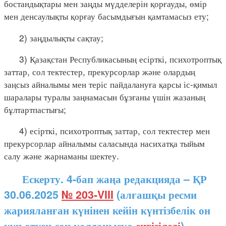
бостандықтары мен заңды мүдделерін қорғауды, өмір
мен денсаулықты қорғау басымдығын қамтамасыз ету;
2) заңдылықты сақтау;
3) Қазақстан Республикасының есірткі, психотроптық
заттар, сол тектестер, прекурсорлар және олардың
заңсыз айналымы мен теріс пайдалануға қарсы іс-қимыл
шаралары туралы заңнамасын бұзғаны үшін жазаның
бұлтартпастығы;
4) есірткі, психотроптық заттар, сол тектестер мен
прекурсорлар айналымы саласында насихатқа тыйым
салу және жарнаманы шектеу.
Ескерту. 4-бап жаңа редакцияда – ҚР
30.06.2025
№ 203-VIII
(алғашқы ресми
жарияланған күнінен кейін күнтізбелік он
күн өткен соң қолданысқа
енгізіледі
)