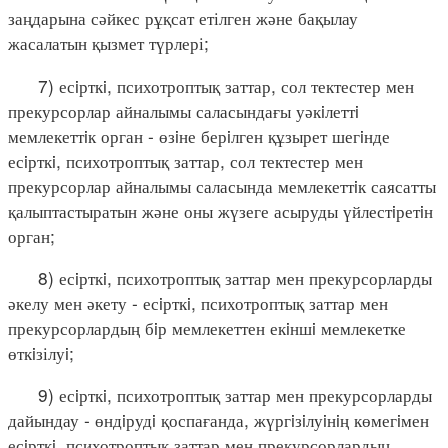
заңдарына сәйкес рұқсат етілген және бақылау
жасалатын қызмет түрлері;
7) есiрткi, психотроптық заттар, сол тектестер мен
прекурсорлар айналымы саласындағы уәкiлеттi
мемлекеттiк орган - өзiне берiлген құзырет шегiнде
есiрткi, психотроптық заттар, сол тектестер мен
прекурсорлар айналымы саласында мемлекеттiк саясатты
қалыптастыратын және оны жүзеге асыруды үйлестiретiн
орган;
8) есiрткi, психотроптық заттар мен прекурсорларды
әкелу мен әкету - есiрткi, психотроптық заттар мен
прекурсорлардың бiр мемлекеттен екiншi мемлекетке
өткiзілуi;
9) есiрткi, психотроптық заттар мен прекурсорларды
дайындау - өндiрудi қоспағанда, жүргiзiлуiнiң көмегiмен
есiрткi, психотроптық заттар мен прекурсорлардың