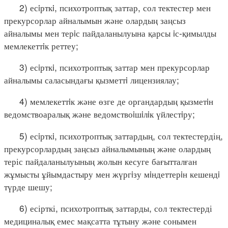
2) есiрткi, психотроптық заттар, сол тектестер мен
прекурсорлар айналымын және олардың заңсыз
айналымы мен терiс пайдаланылуына қарсы iс-қимылды
мемлекеттiк реттеу;
3) есiрткi, психотроптық заттар мен прекурсорлар
айналымы саласындағы қызметтi лицензиялау;
4) мемлекеттiк және өзге де органдардың қызметiн
ведомствоаралық және ведомствоiшiлiк үйлестiру;
5) есiрткi, психотроптық заттардың, сол тектестердің,
прекурсорлардың заңсыз айналымының және олардың
теріс пайдаланылуының жолын кесуге бағытталған
жұмысты ұйымдастыру мен жүргiзу мiндеттерiн кешендi
түрде шешу;
6) есірткі, психотроптық заттарды, сол тектестерді
медициналық емес мақсатта тұтыну және сонымен