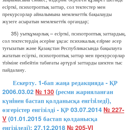
есiрткi, психотроптық заттар, сол тектестер мен
прекурсорлар айналымына мемлекеттiк бақылауды
жүзеге асыратын мемлекеттiк органдар;
35) уытқұмарлық – есiрткi, психотроптық заттардың,
сол тектестердің әсерiне ұқсас психикалық елiрме әсер
туғызатын және Қазақстан Республикасында бақылауға
жататын есірткі, психотроптық заттар мен прекурсорлар
тiзiміне енбейтін табиғаты әртүрлi заттарды шектен тыс
пайдалану.
Ескерту. 1-бап жаңа редакцияда - ҚР
2006.03.02
№ 130
(ресми жарияланған
күнiнен бастап қолданысқа енгiзiледi),
өзгерістер енгізілді - ҚР 03.07.2014
№ 227-
V
(01.01.2015 бастап қолданысқа
енгізіледі); 27.12.2018
№ 205-VI