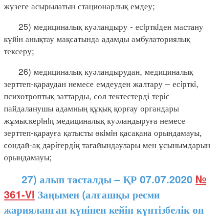
жүзеге асырылатын стационарлық емдеу;
25) медициналық куәландыру - есiрткiден мастану
күйiн анықтау мақсатында адамды амбулаториялық
тексеру;
26) медициналық куәландырудан, медициналық
зерттеп-қараудан немесе емдеуден жалтару – есiрткi,
психотроптық заттарды, сол тектестерді терiс
пайдаланушы адамның құқық қорғау органдары
жұмыскерiнiң медициналық куәландыруға немесе
зерттеп-қарауға қатысты өкiмiн қасақана орындамауы,
сондай-ақ дәрiгердiң тағайындаулары мен ұсынымдарын
орындамауы;
27) алып тасталды – ҚР 07.07.2020
№
361-VI
Заңымен (алғашқы ресми
жарияланған күнінен кейін күнтізбелік он