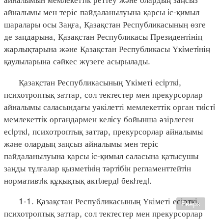
айналымы мен теріс пайдаланылуына қарсы iс-қимыл
шаралары осы Заңға, Қазақстан Республикасының өзге
де заңдарына, Қазақстан Республикасы Президентінің
жарлықтарына және Қазақстан Республикасы Үкiметiнің
қаулыларына сәйкес жүзеге асырылады.
Қазақстан Республикасының Үкіметі есiрткi,
психотроптық заттар, сол тектестер мен прекурсорлар
айналымы саласындағы уәкілетті мемлекеттік орган тиiстi
мемлекеттiк органдармен келiсу бойынша әзірлеген
есiрткi, психотроптық заттар, прекурсорлар айналымы
және олардың заңсыз айналымы мен теріс
пайдаланылуына қарсы iс-қимыл саласына қатысушы
заңды тұлғалар қызметiнiң тәртiбiн регламенттейтiн
нормативтiк құқықтық актiлердi бекiтедi.
1-1. Қазақстан Республикасының Үкіметі есірткі,
Вверх
психотроптық заттар, сол тектестер мен прекурсорлар