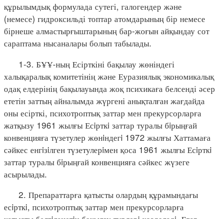
құрылымдық формулада сутегі, галогендер және
(немесе) гидроксильді топтар атомдарының бір немесе
бірнеше алмастырғыштарының бар-жоғын айқындау сот
сараптама нысаналары болып табылады.
1-3. БҰҰ-ның Есірткіні бақылау жөніндегі
халықаралық комитетінің және Еуразиялық экономикалық
одақ елдерінің бақылауында жоқ психикаға белсенді әсер
ететін заттың айналымда жүргені анықталған жағдайда
оны есірткі, психотроптық заттар мен прекурсорларға
жатқызу 1961 жылғы Есiрткi заттар туралы бiрыңғай
конвенцияға түзетулер жөнiндегi 1972 жылғы Хаттамаға
сәйкес енгiзiлген түзетулерiмен қоса 1961 жылғы Есiрткi
заттар туралы бiрыңғай конвенцияға сәйкес жүзеге
асырылады.
2. Препараттарға қатысты олардың құрамындағы
есiрткi, психотроптық заттар мен прекурсорларға
қатысты белгiленетiн бақылау түрлерi көзделедi. Егер