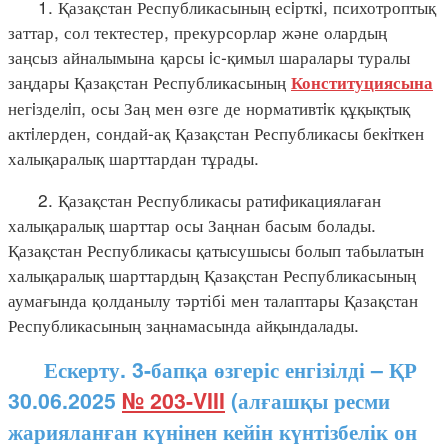
1. Қазақстан Республикасының есiрткi, психотроптық
заттар, сол тектестер, прекурсорлар және олардың
заңсыз айналымына қарсы iс-қимыл шаралары туралы
заңдары Қазақстан Республикасының
Конституциясына
негiзделiп, осы Заң мен өзге де нормативтiк құқықтық
актiлерден, сондай-ақ Қазақстан Республикасы бекiткен
халықаралық шарттардан тұрады.
2. Қазақстан Республикасы ратификациялаған
халықаралық шарттар осы Заңнан басым болады.
Қазақстан Республикасы қатысушысы болып табылатын
халықаралық шарттардың Қазақстан Республикасының
аумағында қолданылу тәртібі мен талаптары Қазақстан
Республикасының заңнамасында айқындалады.
Ескерту. 3-бапқа өзгеріс енгізілді – ҚР
30.06.2025
№ 203-VIII
(алғашқы ресми
жарияланған күнінен кейін күнтізбелік он