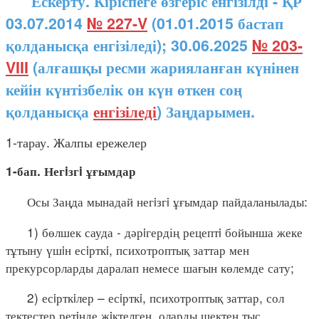
Ескерту. Кіріспеге өзгеріс енгізілді - ҚР
03.07.2014
№ 227-V
(01.01.2015 бастап
қолданысқа енгізіледі); 30.06.2025
№ 203-
VIII
(алғашқы ресми жарияланған күнінен
кейін күнтізбелік он күн өткен соң
қолданысқа
енгізіледі
) Заңдарымен.
1-тарау. Жалпы ережелер
1-бап. Негiзгi ұғымдар
Осы Заңда мынадай негiзгi ұғымдар пайдаланылады:
1) бөлшек сауда - дәрiгердің рецептi бойынша жеке
тұтыну үшiн есiрткi, психотроптық заттар мен
прекурсорларды даралап немесе шағын көлемде сату;
2) есiрткiлер – есiрткi, психотроптық заттар, сол
тектестер ретiнде жiктелген, оларды шектен тыс