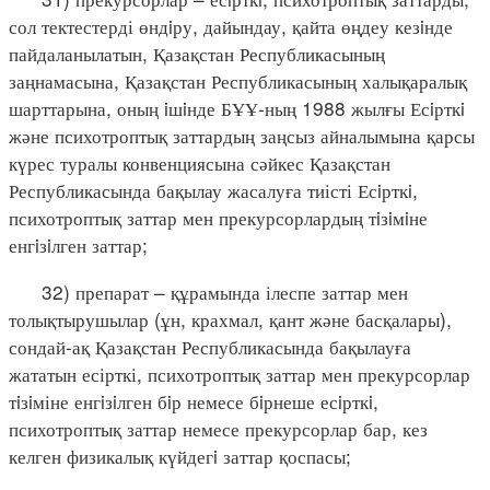
сол тектестерді өндiру, дайындау, қайта өңдеу кезiнде
пайдаланылатын, Қазақстан Республикасының
заңнамасына, Қазақстан Республикасының халықаралық
шарттарына, оның iшiнде БҰҰ-ның 1988 жылғы Есiрткi
және психотроптық заттардың заңсыз айналымына қарсы
күрес туралы конвенциясына сәйкес Қазақстан
Республикасында бақылау жасалуға тиісті Есiрткi,
психотроптық заттар мен прекурсорлардың тiзiмiне
енгiзiлген заттар;
32) препарат – құрамында ілеспе заттар мен
толықтырушылар (ұн, крахмал, қант және басқалары),
сондай-ақ Қазақстан Республикасында бақылауға
жататын есірткі, психотроптық заттар мен прекурсорлар
тiзiміне енгiзiлген бiр немесе бiрнеше есiрткi,
психотроптық заттар немесе прекурсорлар бар, кез
келген физикалық күйдегi заттар қоспасы;