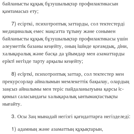
байланысты құқық бұзушылықтар профилактикасын
қамтамасыз ету;
7) есірткі, психотроптық заттарды, сол тектестерді
медициналық емес мақсатта тұтыну және сонымен
байланысты құқық бұзушылықтар профилактикасы үшін
әлеуметтiк базаны кеңейту, оның iшiнде қоғамдық, дiни,
халықаралық және басқа да ұйымдар мен азаматтарды
ерiктi негiзде тарту арқылы кеңейту;
8) есiрткi, психотроптық заттар, сол тектестер мен
прекурсорлар айналымын мемлекеттік бақылау, олардың
заңсыз айналымы мен теріс пайдаланылуына қарсы iс-
қимыл саласындағы халықаралық ынтымақтастықты
нығайту.
3. Осы Заң мынадай негізгі қағидаттарға негізделеді:
1) адамның және азаматтың құқықтарын,