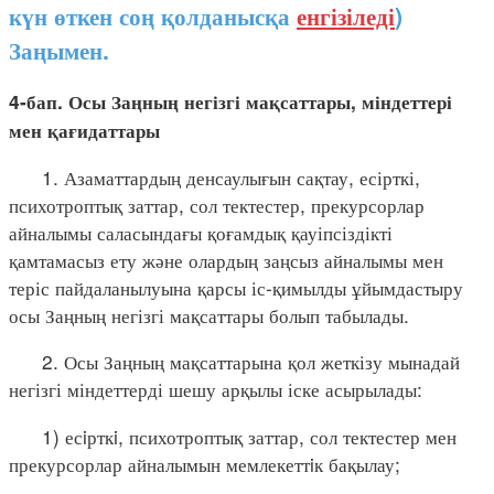
күн өткен соң қолданысқа
енгізіледі
)
Заңымен.
4-бап. Осы Заңның негізгі мақсаттары, міндеттері
мен қағидаттары
1. Азаматтардың денсаулығын сақтау, есірткі,
психотроптық заттар, сол тектестер, прекурсорлар
айналымы саласындағы қоғамдық қауіпсіздікті
қамтамасыз ету және олардың заңсыз айналымы мен
теріс пайдаланылуына қарсы іс-қимылды ұйымдастыру
осы Заңның негізгі мақсаттары болып табылады.
2. Осы Заңның мақсаттарына қол жеткізу мынадай
негізгі міндеттерді шешу арқылы іске асырылады:
1) есiрткi, психотроптық заттар, сол тектестер мен
прекурсорлар айналымын мемлекеттiк бақылау;