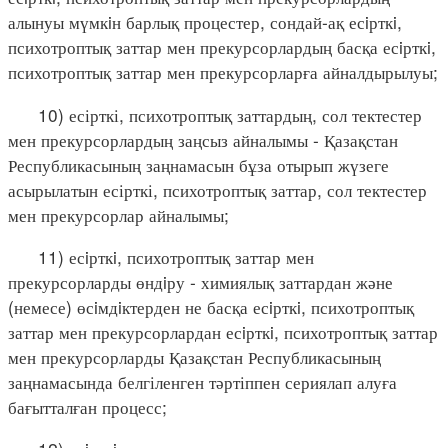
алынуы мүмкiн барлық процестер, сондай-ақ есiрткi,
психотроптық заттар мен прекурсорлардың басқа есiрткi,
психотроптық заттар мен прекурсорларға айналдырылуы;
10) есірткі, психотроптық заттардың, сол тектестер
мен прекурсорлардың заңсыз айналымы - Қазақстан
Республикасының заңнамасын бұза отырып жүзеге
асырылатын есірткі, психотроптық заттар, сол тектестер
мен прекурсорлар айналымы;
11) есiрткi, психотроптық заттар мен
прекурсорларды өндiру - химиялық заттардан және
(немесе) өсiмдiктерден не басқа есiрткi, психотроптық
заттар мен прекурсорлардан есiрткi, психотроптық заттар
мен прекурсорларды Қазақстан Республикасының
заңнамасында белгіленген тәртіппен сериялап алуға
бағытталған процесс;