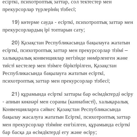
есірткі, психотроптық заттар, сол тектестер мен
прекурсорлар түрлерiнiң тiзбесi;
19) көтерме сауда - есiрткi, психотроптық заттар мен
прекурсорлардың iрi топтарын сату;
20) Қазақстан Республикасында бақылауға жататын
есiрткi, психотроптық заттар мен прекурсорлар тiзiмi –
халықаралық конвенциялар негiзiнде нөмiрленген және
тиiстi кестелер мен тiзiмге бiрiктiрiлген, Қазақстан
Республикасында бақылауға жататын есiрткi,
психотроптық заттар мен прекурсорлар тiзбесi;
21) құрамында есiрткi заттары бар өсiмдiктердi өсiру
- апиын көкнәрi мен сораны (каннабистi), халықаралық
Конвенцияларға сәйкес Қазақстан Республикасында
бақылау жасалуға жататын Есiрткi, психотроптық заттар
мен прекурсорлар тiзiмiне енгiзілген, құрамында есiрткi
бар басқа да өсiмдiктердi егу және өсiру;