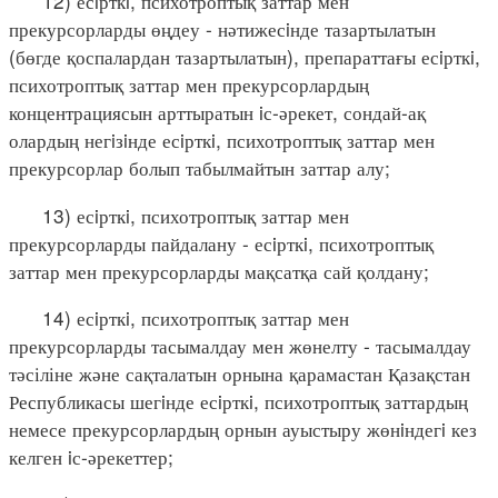
12) есiрткi, психотроптық заттар мен
прекурсорларды өңдеу - нәтижесiнде тазартылатын
(бөгде қоспалардан тазартылатын), препараттағы есiрткi,
психотроптық заттар мен прекурсорлардың
концентрациясын арттыратын iс-әрекет, сондай-ақ
олардың негiзiнде есiрткi, психотроптық заттар мен
прекурсорлар болып табылмайтын заттар алу;
13) есiрткi, психотроптық заттар мен
прекурсорларды пайдалану - есiрткi, психотроптық
заттар мен прекурсорларды мақсатқа сай қолдану;
14) есiрткi, психотроптық заттар мен
прекурсорларды тасымалдау мен жөнелту - тасымалдау
тәсіліне және сақталатын орнына қарамастан Қазақстан
Республикасы шегiнде есiрткi, психотроптық заттардың
немесе прекурсорлардың орнын ауыстыру жөнiндегi кез
келген iс-әрекеттер;