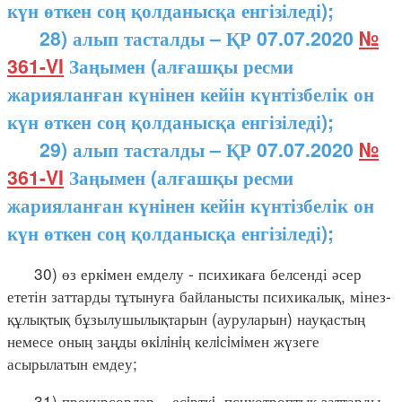
күн өткен соң қолданысқа енгізіледі);
28) алып тасталды – ҚР 07.07.2020
№
361-VI
Заңымен (алғашқы ресми
жарияланған күнінен кейін күнтізбелік он
күн өткен соң қолданысқа енгізіледі);
29) алып тасталды – ҚР 07.07.2020
№
361-VI
Заңымен (алғашқы ресми
жарияланған күнінен кейін күнтізбелік он
күн өткен соң қолданысқа енгізіледі);
30) өз еркiмен емделу - психикаға белсенді әсер
ететін заттарды тұтынуға байланысты психикалық, мінез-
құлықтық бұзылушылықтарын (ауруларын) науқастың
немесе оның заңды өкiлiнiң келiсiмiмен жүзеге
асырылатын емдеу;
31) прекурсорлар – есiрткi, психотроптық заттарды,