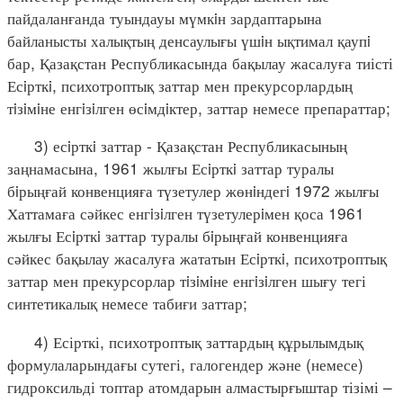
пайдаланғанда туындауы мүмкiн зардаптарына
байланысты халықтың денсаулығы үшiн ықтимал қаупi
бар, Қазақстан Республикасында бақылау жасалуға тиісті
Есiрткi, психотроптық заттар мен прекурсорлардың
тiзiмiне енгiзiлген өсiмдiктер, заттар немесе препараттар;
3) есiрткi заттар - Қазақстан Республикасының
заңнамасына, 1961 жылғы Есiрткi заттар туралы
бiрыңғай конвенцияға түзетулер жөнiндегi 1972 жылғы
Хаттамаға сәйкес енгiзiлген түзетулерiмен қоса 1961
жылғы Есiрткi заттар туралы бiрыңғай конвенцияға
сәйкес бақылау жасалуға жататын Есiрткi, психотроптық
заттар мен прекурсорлар тiзiмiне енгiзiлген шығу тегі
синтетикалық немесе табиғи заттар;
4) Есірткі, психотроптық заттардың құрылымдық
формулаларындағы сутегі, галогендер және (немесе)
гидроксильді топтар атомдарын алмастырғыштар тізімі –