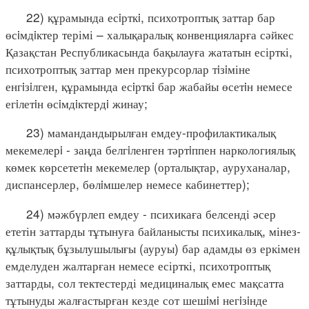
22) құрамында есiрткi, психотроптық заттар бар
өсiмдiктер терімі – халықаралық конвенцияларға сәйкес
Қазақстан Республикасында бақылауға жататын есірткі,
психотроптық заттар мен прекурсорлар тiзiміне
енгiзiлген, құрамында есiрткi бар жабайы өсетiн немесе
егiлетiн өсiмдiктердi жинау;
23) мамандандырылған емдеу-профилактикалық
мекемелерi - заңда белгiленген тәртiппен наркологиялық
көмек көрсететiн мекемелер (орталықтар, ауруханалар,
диспансерлер, бөлiмшелер немесе кабинеттер);
24) мәжбүрлеп емдеу - психикаға белсенді әсер
ететін заттарды тұтынуға байланысты психикалық, мінез-
құлықтық бұзылушылығы (ауруы) бар адамды өз еркімен
емделуден жалтарған немесе есірткі, психотроптық
заттарды, сол тектестерді медициналық емес мақсатта
тұтынуды жалғастырған кезде сот шешiмi негiзiнде