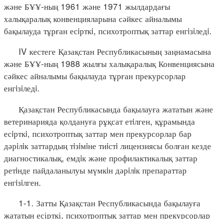
және БҰҰ-ның 1961 және 1971 жылдардағы
халықаралық конвенцияларына сәйкес айналымы
бақылауда тұрған есiрткi, психотроптық заттар енгiзiледi.
IV кестеге Қазақстан Республикасының заңнамасына
және БҰҰ-ның 1988 жылғы халықаралық Конвенциясына
сәйкес айналымы бақылауда тұрған прекурсорлар
енгiзiледi.
Қазақстан Республикасында бақылауға жататын және
ветеринарияда қолдануға рұқсат етiлген, құрамында
есiрткi, психотроптық заттар мен прекурсорлар бар
дәрiлiк заттардың тiзiмiне тиiстi лицензиясы болған кезде
диагностикалық, емдiк және профилактикалық заттар
ретiнде пайдаланылуы мүмкiн дәрiлiк препараттар
енгiзiлген.
1-1. Затты Қазақстан Республикасында бақылауға
жататын есірткі, психотроптық заттар мен прекурсорлар