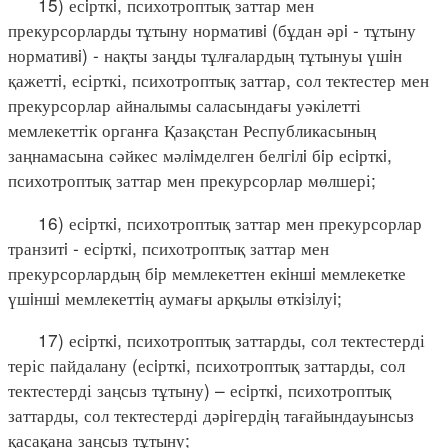
15) есiрткi, психотроптық заттар мен
прекурсорларды тұтыну нормативi (бұдан әрi - тұтыну
нормативi) - нақты заңды тұлғалардың тұтынуы үшiн
қажеттi, есірткі, психотроптық заттар, сол тектестер мен
прекурсорлар айналымы саласындағы уәкілетті
мемлекеттік органға Қазақстан Республикасының
заңнамасына сәйкес мәлiмделген белгiлi бiр есiрткi,
психотроптық заттар мен прекурсорлар мөлшері;
16) есiрткi, психотроптық заттар мен прекурсорлар
транзитi - есiрткi, психотроптық заттар мен
прекурсорлардың бiр мемлекеттен екiншi мемлекетке
үшiншi мемлекеттiң аумағы арқылы өткiзiлуi;
17) есiрткi, психотроптық заттарды, сол тектестерді
теріс пайдалану (есiрткi, психотроптық заттарды, сол
тектестерді заңсыз тұтыну) – есiрткi, психотроптық
заттарды, сол тектестерді дәрiгердiң тағайындауынсыз
қасақана заңсыз тұтыну;