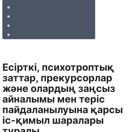
Есiрткi, психотроптық
заттар, прекурсорлар
және олардың заңсыз
айналымы мен терiс
пайдаланылуына қарсы
iс-қимыл шаралары
туралы