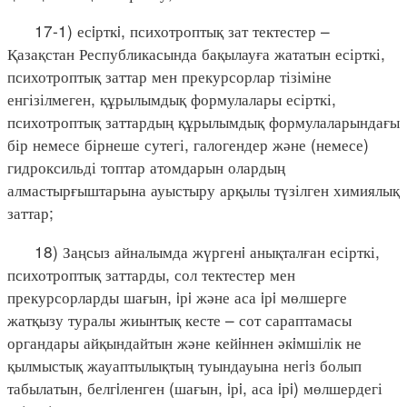
17-1) есiрткi, психотроптық зат тектестер –
Қазақстан Республикасында бақылауға жататын есірткі,
психотроптық заттар мен прекурсорлар тізіміне
енгізілмеген, құрылымдық формулалары есірткі,
психотроптық заттардың құрылымдық формулаларындағы
бір немесе бірнеше сутегі, галогендер және (немесе)
гидроксильді топтар атомдарын олардың
алмастырғыштарына ауыстыру арқылы түзілген химиялық
заттар;
18) Заңсыз айналымда жүргенi анықталған есірткі,
психотроптық заттарды, сол тектестер мен
прекурсорларды шағын, iрi және аса iрi мөлшерге
жатқызу туралы жиынтық кесте – сот сараптамасы
органдары айқындайтын және кейiннен әкiмшілік не
қылмыстық жауаптылықтың туындауына негiз болып
табылатын, белгiленген (шағын, iрi, аса iрi) мөлшердегі