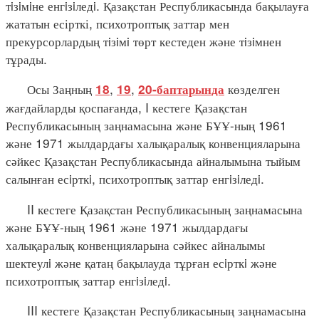
тiзiмiне енгiзiледi. Қазақстан Республикасында бақылауға
жататын есірткі, психотроптық заттар мен
прекурсорлардың тiзiмi төрт кестеден және тiзiмнен
тұрады.
Осы Заңның
,
,
көзделген
18
19
20-баптарында
жағдайларды қоспағанда, I кестеге Қазақстан
Республикасының заңнамасына және БҰҰ-ның 1961
және 1971 жылдардағы халықаралық конвенцияларына
сәйкес Қазақстан Республикасында айналымына тыйым
салынған есiрткi, психотроптық заттар енгiзiледi.
II кестеге Қазақстан Республикасының заңнамасына
және БҰҰ-ның 1961 және 1971 жылдардағы
халықаралық конвенцияларына сәйкес айналымы
шектеулi және қатаң бақылауда тұрған есiрткi және
психотроптық заттар енгiзiледi.
III кестеге Қазақстан Республикасының заңнамасына