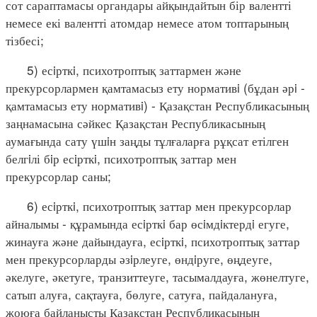
сот сараптамасы органдары айқындайтын бір валентті
немесе екі валентті атомдар немесе атом топтарының
тізбесі;
5) есiрткi, психотроптық заттармен және
прекурсорлармен қамтамасыз ету нормативi (бұдан әрi -
қамтамасыз ету нормативi) - Қазақстан Республикасының
заңнамасына сәйкес Қазақстан Республикасының
аумағында сату үшiн заңды тұлғаларға рұқсат етілген
белгiлі бiр есiрткi, психотроптық заттар мен
прекурсорлар саны;
6) есiрткi, психотроптық заттар мен прекурсорлар
айналымы - құрамында есiрткi бар өсiмдiктердi егуге,
жинауға және дайындауға, есiрткi, психотроптық заттар
мен прекурсорларды әзiрлеуге, өндiруге, өңдеуге,
әкелуге, әкетуге, транзиттеуге, тасымалдауға, жөнелтуге,
сатып алуға, сақтауға, бөлуге, сатуға, пайдалануға,
жоюға байланысты Қазақстан Республикасының