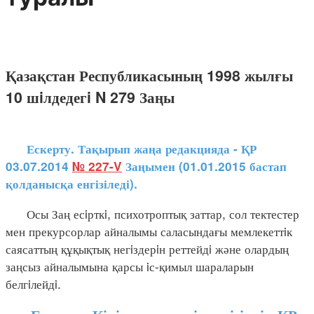
Қазақстан Республикасының 1998 жылғы
10 шiлдедегi N 279 Заңы
Ескерту. Тақырып жаңа редакцияда - ҚР
03.07.2014
№ 227-V
Заңымен (01.01.2015 бастап
қолданысқа енгізіледі).
Осы Заң есiрткi, психотроптық заттар, сол тектестер
мен прекурсорлар айналымы саласындағы мемлекеттiк
саясаттың құқықтық негiздерiн реттейдi және олардың
заңсыз айналымына қарсы iс-қимыл шараларын
белгiлейдi.