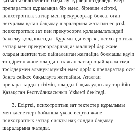
препараттың құрамында бiр емес, бiрнеше есiрткi,
психотроптық заттар мен прекурсорлар болса, оған
неғұрлым қатаң бақылау шараларына жататын есiрткi,
психотроптық зат пен прекурсорға қолданылатындай
бақылау қолданылады. Құрамында есiрткi, психотроптық
заттар мен прекурсорлардың аз мөлшерi бар және
оларды шектен тыс пайдаланған жағдайда болмашы қауiп
төндiретiн және олардан аталған заттар оңай қолжетімді
тәсілдермен алынуы мүмкiн емес дәрiлiк препараттар осы
Заңға сәйкес бақылауға жатпайды. Аталған
препараттардың тiзiмiн, оларды бақылаудан алу тәртiбiн
Қазақстан Республикасының Үкiметi бекiтедi.
3. Есірткі, психотроптық зат тектестер құрылымы
мен қасиеттері бойынша ұқсас есірткі және
психотроптық заттар сияқты нақ сондай бақылау
шараларына жатады.