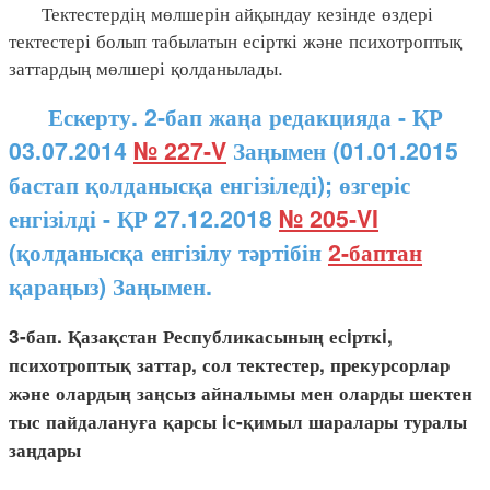
Тектестердің мөлшерін айқындау кезінде өздері
тектестері болып табылатын есірткі және психотроптық
заттардың мөлшері қолданылады.
Ескерту. 2-бап жаңа редакцияда - ҚР
03.07.2014
№ 227-V
Заңымен (01.01.2015
бастап қолданысқа енгізіледі); өзгеріс
енгізілді - ҚР 27.12.2018
№ 205-VI
(қолданысқа енгізілу тәртібін
2-баптан
қараңыз) Заңымен.
3-бап. Қазақстан Республикасының есiрткi,
психотроптық заттар, сол тектестер, прекурсорлар
және олардың заңсыз айналымы мен оларды шектен
тыс пайдалануға қарсы iс-қимыл шаралары туралы
заңдары