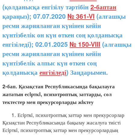
(қолданысқа енгізілу тәртібін
2-баптан
қараңыз); 07.07.2020
№ 361-VI
(алғашқы
ресми жарияланған күнінен кейін
күнтізбелік он күн өткен соң қолданысқа
енгізіледі); 02.01.2025
№ 150-VIII
(алғашқы
ресми жарияланған күнінен кейін
күнтізбелік алпыс күн өткен соң
қолданысқа
енгізіледі
) Заңдарымен.
2-бап. Қазақстан Республикасында бақылауға
жататын есiрткi, психотроптық заттарды, сол
тектестер мен прекурсорларды жiктеу
1. Есiрткi, психотроптық заттар мен прекурсорлар
Қазақстан Республикасында бақылау жасалуға тиісті
Есiрткi, психотроптық заттар мен прекурсорлардың