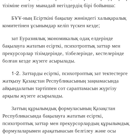
тізіміне енгізу мынадай негіздердің бірі бойынша:
БҰҰ-ның Есірткіні бақылау жөніндегі халықаралық
комитетінен ұсынымдар келіп түскен кезде;
зат Еуразиялық экономикалық одақ елдерінде
бақылауға жататын есірткі, психотроптық заттар мен
прекурсорлар тізімдерінде, тізбелерінде, кестелерінде
болған кезде жүзеге асырылады.
1-2. Заттарды есірткі, психотроптық зат тектестерге
жатқызу Қазақстан Республикасының заңнамасында
айқындалатын тәртіппен сот сараптамасын жүргізу
арқылы жүзеге асырылады.
Заттың құрылымдық формуласының Қазақстан
Республикасында бақылауға жататын есірткі,
психотроптық заттар мен прекурсорлардың құрылымдық
формулаларымен арақатынасын белгілеу және осы