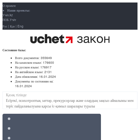
О проекте
Наши проекты:
Учёт.kz
ПОБ.Учёт
Рус
|
Қаз
|
Eng
Состояние базы:
Всего документов:
355649
На казахском языке:
176600
На русском языке:
176917
На английском языке:
2131
Дата обновления:
16.01.2024
Документы по состоянию на:
16.01.2024
Қазақ тілінде
Есiрткi, психотроптық заттар, прекурсорлар және олардың заңсыз айналымы мен
терiс пайдаланылуына қарсы iс-қимыл шаралары туралы