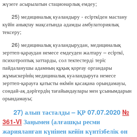
жүзеге асырылатын стационарлық емдеу;
25) медициналық куәландыру - есiрткiден мастану
күйiн анықтау мақсатында адамды амбулаториялық
тексеру;
26) медициналық куәландырудан, медициналық
зерттеп-қараудан немесе емдеуден жалтару – есiрткi,
психотроптық заттарды, сол тектестерді терiс
пайдаланушы адамның құқық қорғау органдары
жұмыскерiнiң медициналық куәландыруға немесе
зерттеп-қарауға қатысты өкiмiн қасақана орындамауы,
сондай-ақ дәрiгердiң тағайындаулары мен ұсынымдарын
орындамауы;
27) алып тасталды – ҚР 07.07.2020
№
361-VI
Заңымен (алғашқы ресми
жарияланған күнінен кейін күнтізбелік он