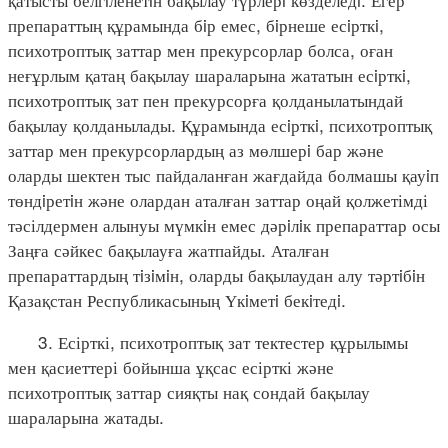
препараттың құрамында бiр емес, бiрнеше есiрткi,
психотроптық заттар мен прекурсорлар болса, оған
неғұрлым қатаң бақылау шараларына жататын есiрткi,
психотроптық зат пен прекурсорға қолданылатындай
бақылау қолданылады. Құрамында есiрткi, психотроптық
заттар мен прекурсорлардың аз мөлшерi бар және
оларды шектен тыс пайдаланған жағдайда болмашы қауiп
төндiретiн және олардан аталған заттар оңай қолжетімді
тәсілдермен алынуы мүмкiн емес дәрiлiк препараттар осы
Заңға сәйкес бақылауға жатпайды. Аталған
препараттардың тiзiмiн, оларды бақылаудан алу тәртiбiн
Қазақстан Республикасының Үкiметi бекiтедi.
3. Есірткі, психотроптық зат тектестер құрылымы
мен қасиеттері бойынша ұқсас есірткі және
психотроптық заттар сияқты нақ сондай бақылау
шараларына жатады.