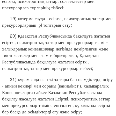
есірткі, психотроптық заттар, сол тектестер мен
прекурсорлар түрлерiнiң тiзбесi;
19) көтерме сауда - есiрткi, психотроптық заттар мен
прекурсорлардың iрi топтарын сату;
20) Қазақстан Республикасында бақылауға жататын
есiрткi, психотроптық заттар мен прекурсорлар тiзiмi –
халықаралық конвенциялар негiзiнде нөмiрленген және
тиiстi кестелер мен тiзiмге бiрiктiрiлген, Қазақстан
Республикасында бақылауға жататын есiрткi,
психотроптық заттар мен прекурсорлар тiзбесi;
21) құрамында есiрткi заттары бар өсiмдiктердi өсiру
- апиын көкнәрi мен сораны (каннабистi), халықаралық
Конвенцияларға сәйкес Қазақстан Республикасында
бақылау жасалуға жататын Есiрткi, психотроптық заттар
мен прекурсорлар тiзiмiне енгiзілген, құрамында есiрткi
бар басқа да өсiмдiктердi егу және өсiру;