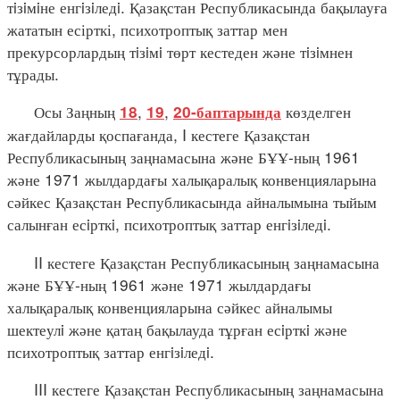
тiзiмiне енгiзiледi. Қазақстан Республикасында бақылауға
жататын есірткі, психотроптық заттар мен
прекурсорлардың тiзiмi төрт кестеден және тiзiмнен
тұрады.
Осы Заңның
,
,
көзделген
18
19
20-баптарында
жағдайларды қоспағанда, I кестеге Қазақстан
Республикасының заңнамасына және БҰҰ-ның 1961
және 1971 жылдардағы халықаралық конвенцияларына
сәйкес Қазақстан Республикасында айналымына тыйым
салынған есiрткi, психотроптық заттар енгiзiледi.
II кестеге Қазақстан Республикасының заңнамасына
және БҰҰ-ның 1961 және 1971 жылдардағы
халықаралық конвенцияларына сәйкес айналымы
шектеулi және қатаң бақылауда тұрған есiрткi және
психотроптық заттар енгiзiледi.
III кестеге Қазақстан Республикасының заңнамасына