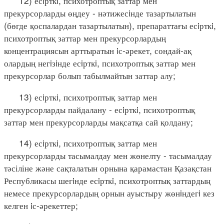
12) есiрткi, психотроптық заттар мен
прекурсорларды өңдеу - нәтижесiнде тазартылатын
(бөгде қоспалардан тазартылатын), препараттағы есiрткi,
психотроптық заттар мен прекурсорлардың
концентрациясын арттыратын iс-әрекет, сондай-ақ
олардың негiзiнде есiрткi, психотроптық заттар мен
прекурсорлар болып табылмайтын заттар алу;
13) есiрткi, психотроптық заттар мен
прекурсорларды пайдалану - есiрткi, психотроптық
заттар мен прекурсорларды мақсатқа сай қолдану;
14) есiрткi, психотроптық заттар мен
прекурсорларды тасымалдау мен жөнелту - тасымалдау
тәсіліне және сақталатын орнына қарамастан Қазақстан
Республикасы шегiнде есiрткi, психотроптық заттардың
немесе прекурсорлардың орнын ауыстыру жөнiндегi кез
келген iс-әрекеттер;