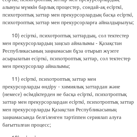
алынуы мүмкiн барлық процестер, сондай-ақ есiрткi,
психотроптық заттар мен прекурсорлардың басқа есiрткi,
психотроптық заттар мен прекурсорларға айналдырылуы;
10) есірткі, психотроптық заттардың, сол тектестер
мен прекурсорлардың заңсыз айналымы - Қазақстан
Республикасының заңнамасын бұза отырып жүзеге
асырылатын есірткі, психотроптық заттар, сол тектестер
мен прекурсорлар айналымы;
11) есiрткi, психотроптық заттар мен
прекурсорларды өндiру - химиялық заттардан және
(немесе) өсiмдiктерден не басқа есiрткi, психотроптық
заттар мен прекурсорлардан есiрткi, психотроптық заттар
мен прекурсорларды Қазақстан Республикасының
заңнамасында белгіленген тәртіппен сериялап алуға
бағытталған процесс;