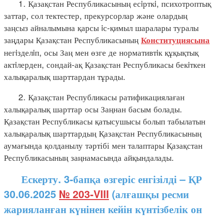
1. Қазақстан Республикасының есiрткi, психотроптық
заттар, сол тектестер, прекурсорлар және олардың
заңсыз айналымына қарсы iс-қимыл шаралары туралы
заңдары Қазақстан Республикасының
Конституциясына
негiзделiп, осы Заң мен өзге де нормативтiк құқықтық
актiлерден, сондай-ақ Қазақстан Республикасы бекiткен
халықаралық шарттардан тұрады.
2. Қазақстан Республикасы ратификациялаған
халықаралық шарттар осы Заңнан басым болады.
Қазақстан Республикасы қатысушысы болып табылатын
халықаралық шарттардың Қазақстан Республикасының
аумағында қолданылу тәртібі мен талаптары Қазақстан
Республикасының заңнамасында айқындалады.
Ескерту. 3-бапқа өзгеріс енгізілді – ҚР
30.06.2025
№ 203-VIII
(алғашқы ресми
жарияланған күнінен кейін күнтізбелік он