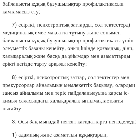
байланысты құқық бұзушылықтар профилактикасын
қамтамасыз ету;
7) есірткі, психотроптық заттарды, сол тектестерді
медициналық емес мақсатта тұтыну және сонымен
байланысты құқық бұзушылықтар профилактикасы үшін
әлеуметтiк базаны кеңейту, оның iшiнде қоғамдық, дiни,
халықаралық және басқа да ұйымдар мен азаматтарды
ерiктi негiзде тарту арқылы кеңейту;
8) есiрткi, психотроптық заттар, сол тектестер мен
прекурсорлар айналымын мемлекеттік бақылау, олардың
заңсыз айналымы мен теріс пайдаланылуына қарсы iс-
қимыл саласындағы халықаралық ынтымақтастықты
нығайту.
3. Осы Заң мынадай негізгі қағидаттарға негізделеді:
1) адамның және азаматтың құқықтарын,