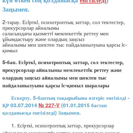
Заңымен.
2-тарау. Есiрткi, психотроптық заттар, сол тектестер,
прекурсорлар айналымы
саласындағы қызметтi мемлекеттiк реттеу мен
ұйымдастыру және олардың заңсыз
айналымы мен шектен тыс пайдаланылуына қарсы iс-
қимыл
5-бап. Есiрткi, психотроптық заттар, сол тектестер,
прекурсорлар айналымы мемлекеттiк реттеу және
олардың заңсыз айналымы мен шектен тыс
пайдаланылуына қарсы iс-қимыл шаралары
Ескерту. 5-баптың тақырыбына өзгеріс енгізілді -
ҚР 03.07.2014
№ 227-V
(01.01.2015 бастап
қолданысқа енгізіледі) Заңымен.
1. Есiрткi, психотроптық заттар, прекурсорлар
айналымын мемлекеттiк реттеу және олардың заңсыз