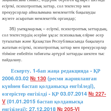
есiрткi, психотроптық заттар, сол тектестер мен
прекурсорлар айналымына мемлекеттiк бақылауды
жүзеге асыратын мемлекеттiк органдар;
35) уытқұмарлық – есiрткi, психотроптық заттардың,
сол тектестердің әсерiне ұқсас психикалық елiрме әсер
туғызатын және Қазақстан Республикасында бақылауға
жататын есірткі, психотроптық заттар мен прекурсорлар
тiзiміне енбейтін табиғаты әртүрлi заттарды шектен тыс
пайдалану.
Ескерту. 1-бап жаңа редакцияда - ҚР
2006.03.02
№ 130
(ресми жарияланған
күнiнен бастап қолданысқа енгiзiледi),
өзгерістер енгізілді - ҚР 03.07.2014
№ 227-
V
(01.01.2015 бастап қолданысқа
енгізіледі); 27.12.2018
№ 205-VI