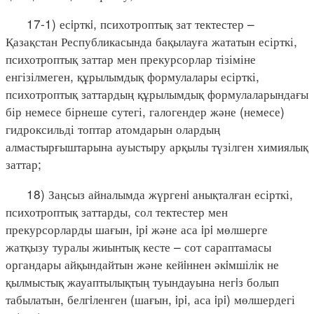
17-1) есiрткi, психотроптық зат тектестер –
Қазақстан Республикасында бақылауға жататын есірткі,
психотроптық заттар мен прекурсорлар тізіміне
енгізілмеген, құрылымдық формулалары есірткі,
психотроптық заттардың құрылымдық формулаларындағы
бір немесе бірнеше сутегі, галогендер және (немесе)
гидроксильді топтар атомдарын олардың
алмастырғыштарына ауыстыру арқылы түзілген химиялық
заттар;
18) Заңсыз айналымда жүргенi анықталған есірткі,
психотроптық заттарды, сол тектестер мен
прекурсорларды шағын, iрi және аса iрi мөлшерге
жатқызу туралы жиынтық кесте – сот сараптамасы
органдары айқындайтын және кейiннен әкiмшілік не
қылмыстық жауаптылықтың туындауына негiз болып
табылатын, белгiленген (шағын, iрi, аса iрi) мөлшердегі