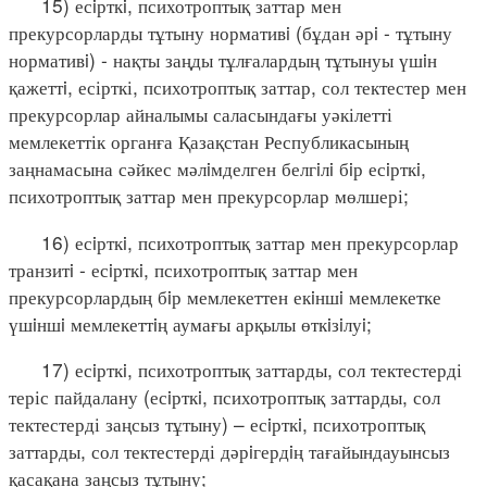
15) есiрткi, психотроптық заттар мен
прекурсорларды тұтыну нормативi (бұдан әрi - тұтыну
нормативi) - нақты заңды тұлғалардың тұтынуы үшiн
қажеттi, есірткі, психотроптық заттар, сол тектестер мен
прекурсорлар айналымы саласындағы уәкілетті
мемлекеттік органға Қазақстан Республикасының
заңнамасына сәйкес мәлiмделген белгiлi бiр есiрткi,
психотроптық заттар мен прекурсорлар мөлшері;
16) есiрткi, психотроптық заттар мен прекурсорлар
транзитi - есiрткi, психотроптық заттар мен
прекурсорлардың бiр мемлекеттен екiншi мемлекетке
үшiншi мемлекеттiң аумағы арқылы өткiзiлуi;
17) есiрткi, психотроптық заттарды, сол тектестерді
теріс пайдалану (есiрткi, психотроптық заттарды, сол
тектестерді заңсыз тұтыну) – есiрткi, психотроптық
заттарды, сол тектестерді дәрiгердiң тағайындауынсыз
қасақана заңсыз тұтыну;