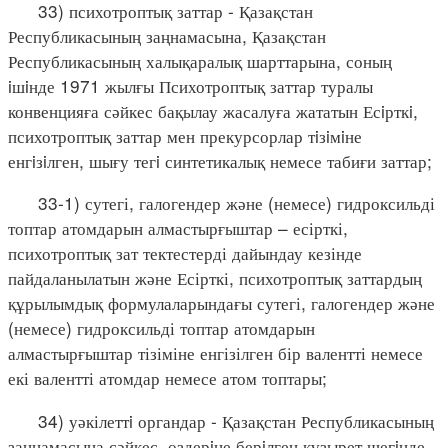
33) психотроптық заттар - Қазақстан
Республикасының заңнамасына, Қазақстан
Республикасының халықаралық шарттарына, соның
iшiнде 1971 жылғы Психотроптық заттар туралы
конвенцияға сәйкес бақылау жасалуға жататын Есiрткi,
психотроптық заттар мен прекурсорлар тiзiмiне
енгiзiлген, шығу тегi синтетикалық немесе табиғи заттар;
33-1) сутегі, галогендер және (немесе) гидроксильді
топтар атомдарын алмастырғыштар – есірткі,
психотроптық зат тектестерді дайындау кезінде
пайдаланылатын және Есірткі, психотроптық заттардың
құрылымдық формулаларындағы сутегі, галогендер және
(немесе) гидроксильді топтар атомдарын
алмастырғыштар тізіміне енгізілген бір валентті немесе
екі валентті атомдар немесе атом топтары;
34) уәкілеттi органдар - Қазақстан Республикасының
заңнамасына сәйкес, өздерiне берiлген құзырет шегiнде