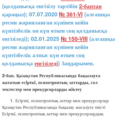
(қолданысқа енгізілу тәртібін
2-баптан
қараңыз); 07.07.2020
№ 361-VI
(алғашқы
ресми жарияланған күнінен кейін
күнтізбелік он күн өткен соң қолданысқа
енгізіледі); 02.01.2025
№ 150-VIII
(алғашқы
ресми жарияланған күнінен кейін
күнтізбелік алпыс күн өткен соң
қолданысқа
енгізіледі
) Заңдарымен.
2-бап. Қазақстан Республикасында бақылауға
жататын есiрткi, психотроптық заттарды, сол
тектестер мен прекурсорларды жiктеу
1. Есiрткi, психотроптық заттар мен прекурсорлар
Қазақстан Республикасында бақылау жасалуға тиісті
Есiрткi, психотроптық заттар мен прекурсорлардың