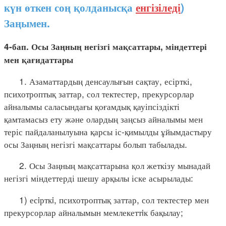
күн өткен соң қолданысқа
енгізіледі
)
Заңымен.
4-бап. Осы Заңның негізгі мақсаттары, міндеттері
мен қағидаттары
1. Азаматтардың денсаулығын сақтау, есірткі,
психотроптық заттар, сол тектестер, прекурсорлар
айналымы саласындағы қоғамдық қауіпсіздікті
қамтамасыз ету және олардың заңсыз айналымы мен
теріс пайдаланылуына қарсы іс-қимылды ұйымдастыру
осы Заңның негізгі мақсаттары болып табылады.
2. Осы Заңның мақсаттарына қол жеткізу мынадай
негізгі міндеттерді шешу арқылы іске асырылады:
1) есiрткi, психотроптық заттар, сол тектестер мен
прекурсорлар айналымын мемлекеттiк бақылау;