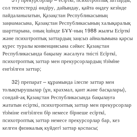
сол тектестерді өндiру, дайындау, қайта өңдеу кезiнде
пайдаланылатын, Қазақстан Республикасының
заңнамасына, Қазақстан Республикасының халықаралық
шарттарына, оның iшiнде БҰҰ-ның 1988 жылғы Есiрткi
және психотроптық заттардың заңсыз айналымына қарсы
күрес туралы конвенциясына сәйкес Қазақстан
Республикасында бақылау жасалуға тиісті Есiрткi,
психотроптық заттар мен прекурсорлардың тiзiмiне
енгiзiлген заттар;
32) препарат – құрамында ілеспе заттар мен
толықтырушылар (ұн, крахмал, қант және басқалары),
сондай-ақ Қазақстан Республикасында бақылауға
жататын есірткі, психотроптық заттар мен прекурсорлар
тiзiміне енгiзiлген бiр немесе бiрнеше есiрткi,
психотроптық заттар немесе прекурсорлар бар, кез
келген физикалық күйдегi заттар қоспасы;