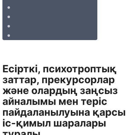
Есiрткi, психотроптық
заттар, прекурсорлар
және олардың заңсыз
айналымы мен терiс
пайдаланылуына қарсы
iс-қимыл шаралары
туралы