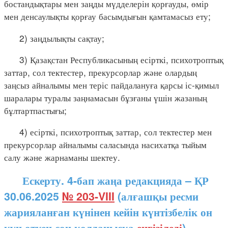
бостандықтары мен заңды мүдделерін қорғауды, өмір
мен денсаулықты қорғау басымдығын қамтамасыз ету;
2) заңдылықты сақтау;
3) Қазақстан Республикасының есірткі, психотроптық
заттар, сол тектестер, прекурсорлар және олардың
заңсыз айналымы мен теріс пайдалануға қарсы іс-қимыл
шаралары туралы заңнамасын бұзғаны үшін жазаның
бұлтартпастығы;
4) есірткі, психотроптық заттар, сол тектестер мен
прекурсорлар айналымы саласында насихатқа тыйым
салу және жарнаманы шектеу.
Ескерту. 4-бап жаңа редакцияда – ҚР
30.06.2025
№ 203-VIII
(алғашқы ресми
жарияланған күнінен кейін күнтізбелік он
күн өткен соң қолданысқа
енгізіледі
)