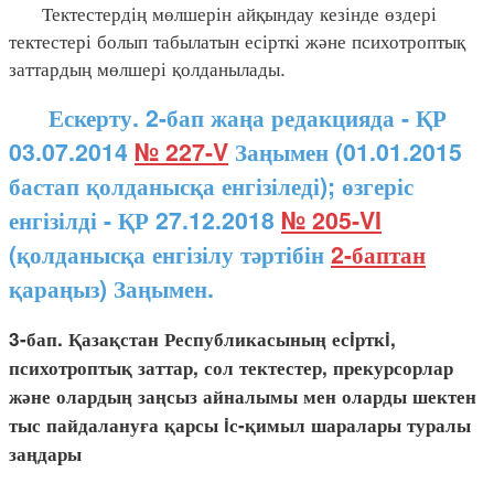
Тектестердің мөлшерін айқындау кезінде өздері
тектестері болып табылатын есірткі және психотроптық
заттардың мөлшері қолданылады.
Ескерту. 2-бап жаңа редакцияда - ҚР
03.07.2014
№ 227-V
Заңымен (01.01.2015
бастап қолданысқа енгізіледі); өзгеріс
енгізілді - ҚР 27.12.2018
№ 205-VI
(қолданысқа енгізілу тәртібін
2-баптан
қараңыз) Заңымен.
3-бап. Қазақстан Республикасының есiрткi,
психотроптық заттар, сол тектестер, прекурсорлар
және олардың заңсыз айналымы мен оларды шектен
тыс пайдалануға қарсы iс-қимыл шаралары туралы
заңдары