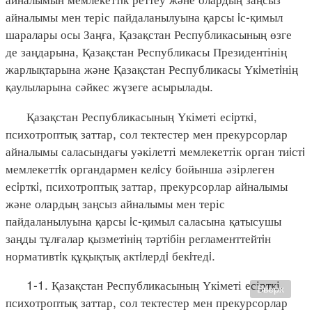
айналымы мен теріс пайдаланылуына қарсы iс-қимыл
шаралары осы Заңға, Қазақстан Республикасының өзге
де заңдарына, Қазақстан Республикасы Президентінің
жарлықтарына және Қазақстан Республикасы Үкiметiнің
қаулыларына сәйкес жүзеге асырылады.
Қазақстан Республикасының Үкіметі есiрткi,
психотроптық заттар, сол тектестер мен прекурсорлар
айналымы саласындағы уәкілетті мемлекеттік орган тиiстi
мемлекеттiк органдармен келiсу бойынша әзірлеген
есiрткi, психотроптық заттар, прекурсорлар айналымы
және олардың заңсыз айналымы мен теріс
пайдаланылуына қарсы iс-қимыл саласына қатысушы
заңды тұлғалар қызметiнiң тәртiбiн регламенттейтiн
нормативтiк құқықтық актiлердi бекiтедi.
1-1. Қазақстан Республикасының Үкіметі есірткі,
Вверх
психотроптық заттар, сол тектестер мен прекурсорлар