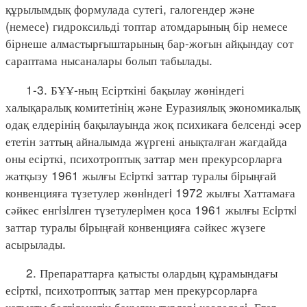
құрылымдық формулада сутегі, галогендер және
(немесе) гидроксильді топтар атомдарының бір немесе
бірнеше алмастырғыштарының бар-жоғын айқындау сот
сараптама нысаналары болып табылады.
1-3. БҰҰ-ның Есірткіні бақылау жөніндегі
халықаралық комитетінің және Еуразиялық экономикалық
одақ елдерінің бақылауында жоқ психикаға белсенді әсер
ететін заттың айналымда жүргені анықталған жағдайда
оны есірткі, психотроптық заттар мен прекурсорларға
жатқызу 1961 жылғы Есiрткi заттар туралы бiрыңғай
конвенцияға түзетулер жөнiндегi 1972 жылғы Хаттамаға
сәйкес енгiзiлген түзетулерiмен қоса 1961 жылғы Есiрткi
заттар туралы бiрыңғай конвенцияға сәйкес жүзеге
асырылады.
2. Препараттарға қатысты олардың құрамындағы
есiрткi, психотроптық заттар мен прекурсорларға
қатысты белгiленетiн бақылау түрлерi көзделедi. Егер