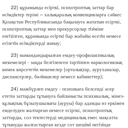
22) құрамында есiрткi, психотроптық заттар бар
өсiмдiктер терімі – халықаралық конвенцияларға сәйкес
Қазақстан Республикасында бақылауға жататын есірткі,
психотроптық заттар мен прекурсорлар тiзiміне
енгiзiлген, құрамында есiрткi бар жабайы өсетiн немесе
егiлетiн өсiмдiктердi жинау;
23) мамандандырылған емдеу-профилактикалық
мекемелерi - заңда белгiленген тәртiппен наркологиялық
көмек көрсететiн мекемелер (орталықтар, ауруханалар,
диспансерлер, бөлiмшелер немесе кабинеттер);
24) мәжбүрлеп емдеу - психикаға белсенді әсер
ететін заттарды тұтынуға байланысты психикалық, мінез-
құлықтық бұзылушылығы (ауруы) бар адамды өз еркімен
емделуден жалтарған немесе есірткі, психотроптық
заттарды, сол тектестерді медициналық емес мақсатта
тұтынуды жалғастырған кезде сот шешiмi негiзiнде