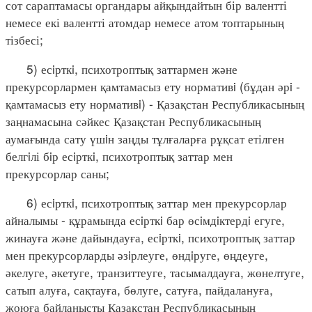
сот сараптамасы органдары айқындайтын бір валентті
немесе екі валентті атомдар немесе атом топтарының
тізбесі;
5) есiрткi, психотроптық заттармен және
прекурсорлармен қамтамасыз ету нормативi (бұдан әрi -
қамтамасыз ету нормативi) - Қазақстан Республикасының
заңнамасына сәйкес Қазақстан Республикасының
аумағында сату үшiн заңды тұлғаларға рұқсат етілген
белгiлі бiр есiрткi, психотроптық заттар мен
прекурсорлар саны;
6) есiрткi, психотроптық заттар мен прекурсорлар
айналымы - құрамында есiрткi бар өсiмдiктердi егуге,
жинауға және дайындауға, есiрткi, психотроптық заттар
мен прекурсорларды әзiрлеуге, өндiруге, өңдеуге,
әкелуге, әкетуге, транзиттеуге, тасымалдауға, жөнелтуге,
сатып алуға, сақтауға, бөлуге, сатуға, пайдалануға,
жоюға байланысты Қазақстан Республикасының