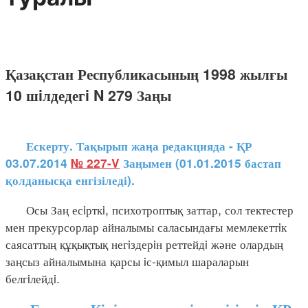
Қазақстан Республикасының 1998 жылғы
10 шiлдедегi N 279 Заңы
Ескерту. Тақырып жаңа редакцияда - ҚР
03.07.2014
№ 227-V
Заңымен (01.01.2015 бастап
қолданысқа енгізіледі).
Осы Заң есiрткi, психотроптық заттар, сол тектестер
мен прекурсорлар айналымы саласындағы мемлекеттiк
саясаттың құқықтық негiздерiн реттейдi және олардың
заңсыз айналымына қарсы iс-қимыл шараларын
белгiлейдi.