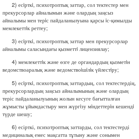
2) есiрткi, психотроптық заттар, сол тектестер мен
прекурсорлар айналымын және олардың заңсыз
айналымы мен терiс пайдаланылуына қарсы iс-қимылды
мемлекеттiк реттеу;
3) есiрткi, психотроптық заттар мен прекурсорлар
айналымы саласындағы қызметтi лицензиялау;
4) мемлекеттiк және өзге де органдардың қызметiн
ведомствоаралық және ведомствоiшiлiк үйлестiру;
5) есiрткi, психотроптық заттардың, сол тектестердің,
прекурсорлардың заңсыз айналымының және олардың
теріс пайдаланылуының жолын кесуге бағытталған
жұмысты ұйымдастыру мен жүргiзу мiндеттерiн кешендi
түрде шешу;
6) есірткі, психотроптық заттарды, сол тектестерді
медициналық емес мақсатта тұтыну және сонымен