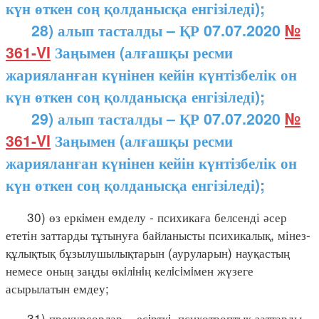
күн өткен соң қолданысқа енгізіледі);
28) алып тасталды – ҚР 07.07.2020
№
361-VI
Заңымен (алғашқы ресми
жарияланған күнінен кейін күнтізбелік он
күн өткен соң қолданысқа енгізіледі);
29) алып тасталды – ҚР 07.07.2020
№
361-VI
Заңымен (алғашқы ресми
жарияланған күнінен кейін күнтізбелік он
күн өткен соң қолданысқа енгізіледі);
30) өз еркiмен емделу - психикаға белсенді әсер
ететін заттарды тұтынуға байланысты психикалық, мінез-
құлықтық бұзылушылықтарын (ауруларын) науқастың
немесе оның заңды өкiлiнiң келiсiмiмен жүзеге
асырылатын емдеу;
31) прекурсорлар – есiрткi, психотроптық заттарды,