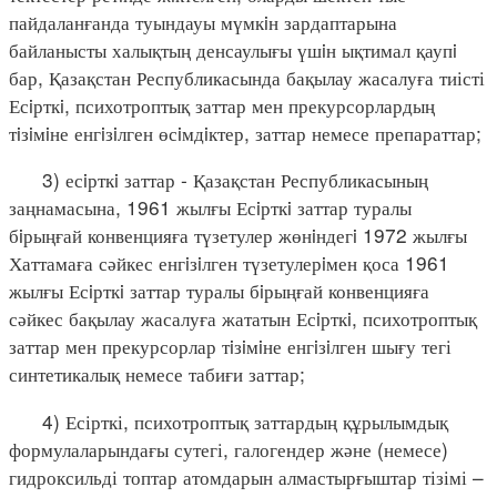
пайдаланғанда туындауы мүмкiн зардаптарына
байланысты халықтың денсаулығы үшiн ықтимал қаупi
бар, Қазақстан Республикасында бақылау жасалуға тиісті
Есiрткi, психотроптық заттар мен прекурсорлардың
тiзiмiне енгiзiлген өсiмдiктер, заттар немесе препараттар;
3) есiрткi заттар - Қазақстан Республикасының
заңнамасына, 1961 жылғы Есiрткi заттар туралы
бiрыңғай конвенцияға түзетулер жөнiндегi 1972 жылғы
Хаттамаға сәйкес енгiзiлген түзетулерiмен қоса 1961
жылғы Есiрткi заттар туралы бiрыңғай конвенцияға
сәйкес бақылау жасалуға жататын Есiрткi, психотроптық
заттар мен прекурсорлар тiзiмiне енгiзiлген шығу тегі
синтетикалық немесе табиғи заттар;
4) Есірткі, психотроптық заттардың құрылымдық
формулаларындағы сутегі, галогендер және (немесе)
гидроксильді топтар атомдарын алмастырғыштар тізімі –