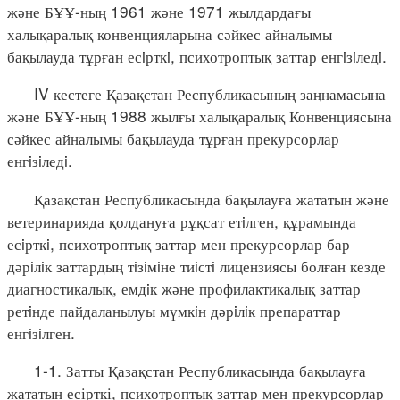
және БҰҰ-ның 1961 және 1971 жылдардағы
халықаралық конвенцияларына сәйкес айналымы
бақылауда тұрған есiрткi, психотроптық заттар енгiзiледi.
IV кестеге Қазақстан Республикасының заңнамасына
және БҰҰ-ның 1988 жылғы халықаралық Конвенциясына
сәйкес айналымы бақылауда тұрған прекурсорлар
енгiзiледi.
Қазақстан Республикасында бақылауға жататын және
ветеринарияда қолдануға рұқсат етiлген, құрамында
есiрткi, психотроптық заттар мен прекурсорлар бар
дәрiлiк заттардың тiзiмiне тиiстi лицензиясы болған кезде
диагностикалық, емдiк және профилактикалық заттар
ретiнде пайдаланылуы мүмкiн дәрiлiк препараттар
енгiзiлген.
1-1. Затты Қазақстан Республикасында бақылауға
жататын есірткі, психотроптық заттар мен прекурсорлар