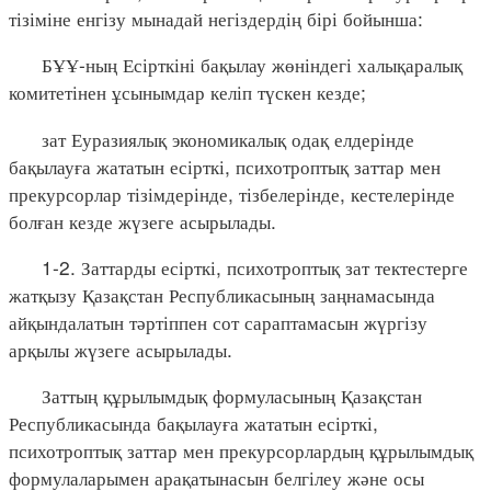
тізіміне енгізу мынадай негіздердің бірі бойынша:
БҰҰ-ның Есірткіні бақылау жөніндегі халықаралық
комитетінен ұсынымдар келіп түскен кезде;
зат Еуразиялық экономикалық одақ елдерінде
бақылауға жататын есірткі, психотроптық заттар мен
прекурсорлар тізімдерінде, тізбелерінде, кестелерінде
болған кезде жүзеге асырылады.
1-2. Заттарды есірткі, психотроптық зат тектестерге
жатқызу Қазақстан Республикасының заңнамасында
айқындалатын тәртіппен сот сараптамасын жүргізу
арқылы жүзеге асырылады.
Заттың құрылымдық формуласының Қазақстан
Республикасында бақылауға жататын есірткі,
психотроптық заттар мен прекурсорлардың құрылымдық
формулаларымен арақатынасын белгілеу және осы