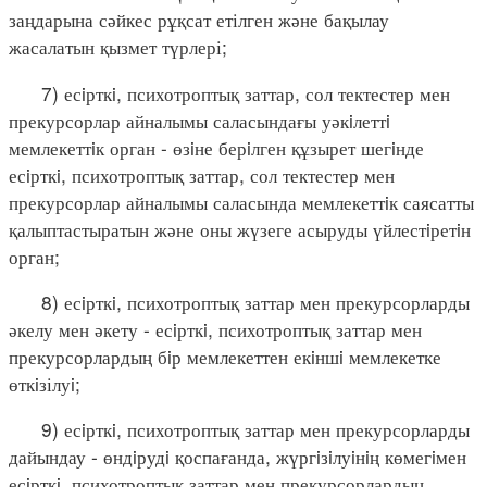
заңдарына сәйкес рұқсат етілген және бақылау
жасалатын қызмет түрлері;
7) есiрткi, психотроптық заттар, сол тектестер мен
прекурсорлар айналымы саласындағы уәкiлеттi
мемлекеттiк орган - өзiне берiлген құзырет шегiнде
есiрткi, психотроптық заттар, сол тектестер мен
прекурсорлар айналымы саласында мемлекеттiк саясатты
қалыптастыратын және оны жүзеге асыруды үйлестiретiн
орган;
8) есiрткi, психотроптық заттар мен прекурсорларды
әкелу мен әкету - есiрткi, психотроптық заттар мен
прекурсорлардың бiр мемлекеттен екiншi мемлекетке
өткiзілуi;
9) есiрткi, психотроптық заттар мен прекурсорларды
дайындау - өндiрудi қоспағанда, жүргiзiлуiнiң көмегiмен
есiрткi, психотроптық заттар мен прекурсорлардың