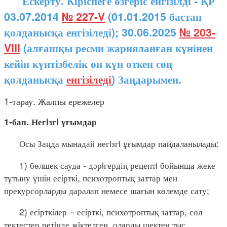
Ескерту. Кіріспеге өзгеріс енгізілді - ҚР
03.07.2014
№ 227-V
(01.01.2015 бастап
қолданысқа енгізіледі); 30.06.2025
№ 203-
VIII
(алғашқы ресми жарияланған күнінен
кейін күнтізбелік он күн өткен соң
қолданысқа
енгізіледі
) Заңдарымен.
1-тарау. Жалпы ережелер
1-бап. Негiзгi ұғымдар
Осы Заңда мынадай негiзгi ұғымдар пайдаланылады:
1) бөлшек сауда - дәрiгердің рецептi бойынша жеке
тұтыну үшiн есiрткi, психотроптық заттар мен
прекурсорларды даралап немесе шағын көлемде сату;
2) есiрткiлер – есiрткi, психотроптық заттар, сол
тектестер ретiнде жiктелген, оларды шектен тыс