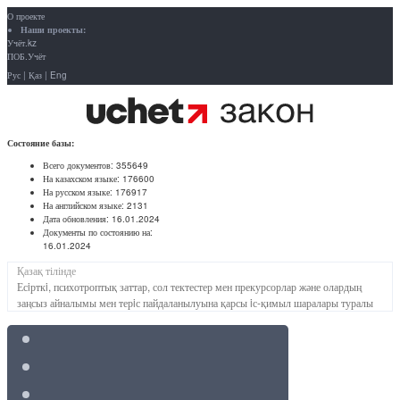
О проекте
Наши проекты:
Учёт.kz
ПОБ.Учёт
Рус
|
Қаз
|
Eng
Состояние базы:
Всего документов:
355649
На казахском языке:
176600
На русском языке:
176917
На английском языке:
2131
Дата обновления:
16.01.2024
Документы по состоянию на:
16.01.2024
Қазақ тілінде
Есiрткi, психотроптық заттар, сол тектестер мен прекурсорлар және олардың
заңсыз айналымы мен терiс пайдаланылуына қарсы iс-қимыл шаралары туралы