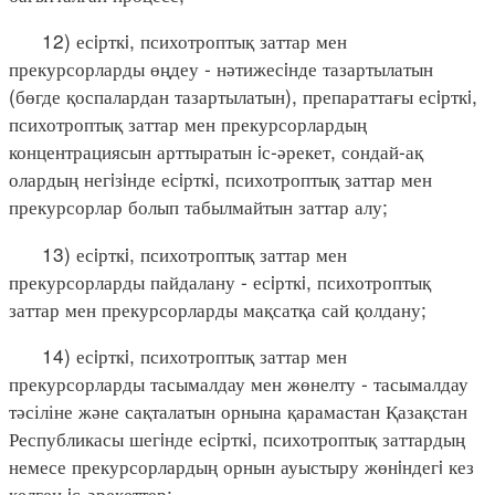
12) есiрткi, психотроптық заттар мен
прекурсорларды өңдеу - нәтижесiнде тазартылатын
(бөгде қоспалардан тазартылатын), препараттағы есiрткi,
психотроптық заттар мен прекурсорлардың
концентрациясын арттыратын iс-әрекет, сондай-ақ
олардың негiзiнде есiрткi, психотроптық заттар мен
прекурсорлар болып табылмайтын заттар алу;
13) есiрткi, психотроптық заттар мен
прекурсорларды пайдалану - есiрткi, психотроптық
заттар мен прекурсорларды мақсатқа сай қолдану;
14) есiрткi, психотроптық заттар мен
прекурсорларды тасымалдау мен жөнелту - тасымалдау
тәсіліне және сақталатын орнына қарамастан Қазақстан
Республикасы шегiнде есiрткi, психотроптық заттардың
немесе прекурсорлардың орнын ауыстыру жөнiндегi кез
келген iс-әрекеттер;