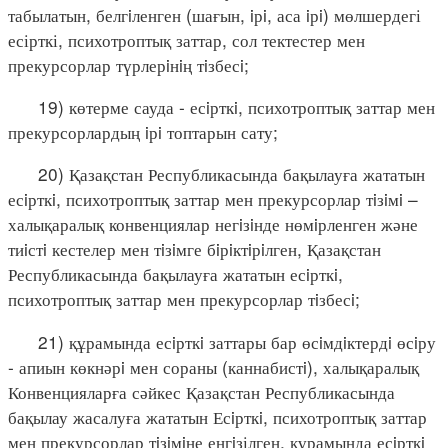
табылатын, белгiленген (шағын, iрi, аса iрi) мөлшердегі
есірткі, психотроптық заттар, сол тектестер мен
прекурсорлар түрлерiнiң тiзбесi;
19) көтерме сауда - есiрткi, психотроптық заттар мен
прекурсорлардың iрi топтарын сату;
20) Қазақстан Республикасында бақылауға жататын
есiрткi, психотроптық заттар мен прекурсорлар тiзiмi –
халықаралық конвенциялар негiзiнде нөмiрленген және
тиiстi кестелер мен тiзiмге бiрiктiрiлген, Қазақстан
Республикасында бақылауға жататын есiрткi,
психотроптық заттар мен прекурсорлар тiзбесi;
21) құрамында есiрткi заттары бар өсiмдiктердi өсiру
- апиын көкнәрi мен сораны (каннабистi), халықаралық
Конвенцияларға сәйкес Қазақстан Республикасында
бақылау жасалуға жататын Есiрткi, психотроптық заттар
мен прекурсорлар тiзiмiне енгiзілген, құрамында есiрткi