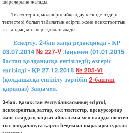
шараларына жатады.
Тектестердің мөлшерін айқындау кезінде өздері
тектестері болып табылатын есірткі және психотроптық
заттардың мөлшері қолданылады.
Ескерту. 2-бап жаңа редакцияда - ҚР
03.07.2014
№ 227-V
Заңымен (01.01.2015
бастап қолданысқа енгізіледі); өзгеріс
енгізілді - ҚР 27.12.2018
№ 205-VI
(қолданысқа енгізілу тәртібін
2-баптан
қараңыз) Заңымен.
3-бап. Қазақстан Республикасының есiрткi,
психотроптық заттар, сол тектестер, прекурсорлар
және олардың заңсыз айналымы мен оларды шектен
тыс пайдалануға қарсы iс-қимыл шаралары туралы
заңдары