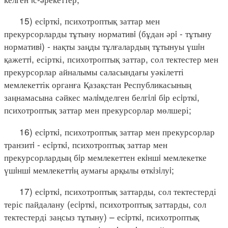
15) есiрткi, психотроптық заттар мен
прекурсорларды тұтыну нормативi (бұдан әрi - тұтыну
нормативi) - нақты заңды тұлғалардың тұтынуы үшiн
қажеттi, есірткі, психотроптық заттар, сол тектестер мен
прекурсорлар айналымы саласындағы уәкілетті
мемлекеттік органға Қазақстан Республикасының
заңнамасына сәйкес мәлiмделген белгiлi бiр есiрткi,
психотроптық заттар мен прекурсорлар мөлшері;
16) есiрткi, психотроптық заттар мен прекурсорлар
транзитi - есiрткi, психотроптық заттар мен
прекурсорлардың бiр мемлекеттен екiншi мемлекетке
үшiншi мемлекеттiң аумағы арқылы өткiзiлуi;
17) есiрткi, психотроптық заттарды, сол тектестерді
теріс пайдалану (есiрткi, психотроптық заттарды, сол
тектестерді заңсыз тұтыну) – есiрткi, психотроптық