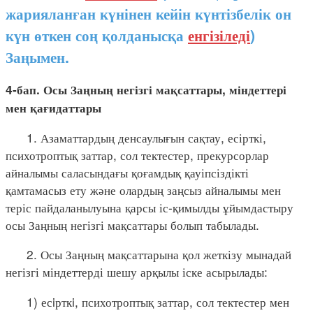
жарияланған күнінен кейін күнтізбелік он
күн өткен соң қолданысқа
енгізіледі
)
Заңымен.
4-бап. Осы Заңның негізгі мақсаттары, міндеттері
мен қағидаттары
1. Азаматтардың денсаулығын сақтау, есірткі,
психотроптық заттар, сол тектестер, прекурсорлар
айналымы саласындағы қоғамдық қауіпсіздікті
қамтамасыз ету және олардың заңсыз айналымы мен
теріс пайдаланылуына қарсы іс-қимылды ұйымдастыру
осы Заңның негізгі мақсаттары болып табылады.
2. Осы Заңның мақсаттарына қол жеткізу мынадай
негізгі міндеттерді шешу арқылы іске асырылады:
1) есiрткi, психотроптық заттар, сол тектестер мен