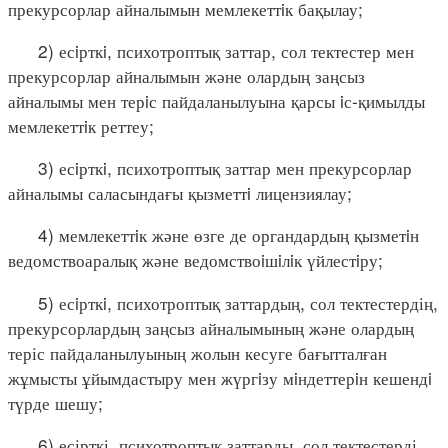
прекурсорлар айналымын мемлекеттiк бақылау;
2) есiрткi, психотроптық заттар, сол тектестер мен
прекурсорлар айналымын және олардың заңсыз
айналымы мен терiс пайдаланылуына қарсы iс-қимылды
мемлекеттiк реттеу;
3) есiрткi, психотроптық заттар мен прекурсорлар
айналымы саласындағы қызметтi лицензиялау;
4) мемлекеттiк және өзге де органдардың қызметiн
ведомствоаралық және ведомствоiшiлiк үйлестiру;
5) есiрткi, психотроптық заттардың, сол тектестердің,
прекурсорлардың заңсыз айналымының және олардың
теріс пайдаланылуының жолын кесуге бағытталған
жұмысты ұйымдастыру мен жүргiзу мiндеттерiн кешендi
түрде шешу;
6) есірткі, психотроптық заттарды, сол тектестерді