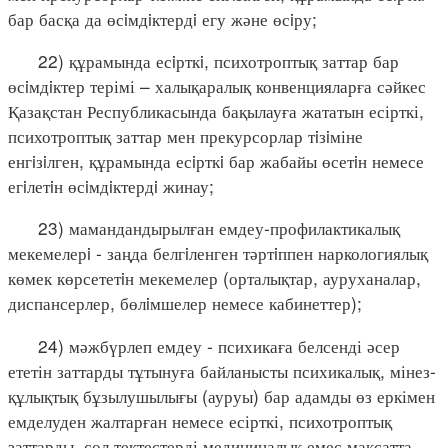
бар басқа да өсiмдiктердi егу және өсiру;
22) құрамында есiрткi, психотроптық заттар бар
өсiмдiктер терімі – халықаралық конвенцияларға сәйкес
Қазақстан Республикасында бақылауға жататын есірткі,
психотроптық заттар мен прекурсорлар тiзiміне
енгiзiлген, құрамында есiрткi бар жабайы өсетiн немесе
егiлетiн өсiмдiктердi жинау;
23) мамандандырылған емдеу-профилактикалық
мекемелерi - заңда белгiленген тәртiппен наркологиялық
көмек көрсететiн мекемелер (орталықтар, ауруханалар,
диспансерлер, бөлiмшелер немесе кабинеттер);
24) мәжбүрлеп емдеу - психикаға белсенді әсер
ететін заттарды тұтынуға байланысты психикалық, мінез-
құлықтық бұзылушылығы (ауруы) бар адамды өз еркімен
емделуден жалтарған немесе есірткі, психотроптық
заттарды, сол тектестерді медициналық емес мақсатта