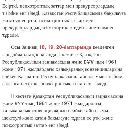
Есiрткi, психотроптық заттар мен прекурсорлардың
тiзiмiне енгiзiледi. Қазақстан Республикасында бақылауға
жататын есірткі, психотроптық заттар мен
прекурсорлардың тiзiмi төрт кестеден және тiзiмнен
тұрады.
Осы Заңның
,
,
көзделген
18
19
20-баптарында
жағдайларды қоспағанда, I кестеге Қазақстан
Республикасының заңнамасына және БҰҰ-ның 1961
және 1971 жылдардағы халықаралық конвенцияларына
сәйкес Қазақстан Республикасында айналымына тыйым
салынған есiрткi, психотроптық заттар енгiзiледi.
II кестеге Қазақстан Республикасының заңнамасына
және БҰҰ-ның 1961 және 1971 жылдардағы
халықаралық конвенцияларына сәйкес айналымы
шектеулi және қатаң бақылауда тұрған есiрткi және
психотроптық заттар енгiзiледi.