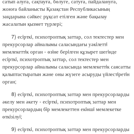
сатып алуға, сақтауға, бөлуге, сатуға, пайдалануға,
жоюға байланысты Қазақстан Республикасының
заңдарына сәйкес рұқсат етілген және бақылау
жасалатын қызмет түрлері;
7) есiрткi, психотроптық заттар, сол тектестер мен
прекурсорлар айналымы саласындағы уәкiлеттi
мемлекеттiк орган - өзiне берiлген құзырет шегiнде
есiрткi, психотроптық заттар, сол тектестер мен
прекурсорлар айналымы саласында мемлекеттiк саясатты
қалыптастыратын және оны жүзеге асыруды үйлестiретiн
орган;
8) есiрткi, психотроптық заттар мен прекурсорларды
әкелу мен әкету - есiрткi, психотроптық заттар мен
прекурсорлардың бiр мемлекеттен екiншi мемлекетке
өткiзілуi;
9) есiрткi, психотроптық заттар мен прекурсорларды