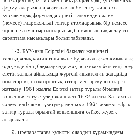
формулаларымен арақатынасын белгілеу және осы
құрылымдық формулада сутегі, галогендер және
(немесе) гидроксильді топтар атомдарының бір немесе
бірнеше алмастырғыштарының бар-жоғын айқындау сот
сараптама нысаналары болып табылады.
1-3. БҰҰ-ның Есірткіні бақылау жөніндегі
халықаралық комитетінің және Еуразиялық экономикалық
одақ елдерінің бақылауында жоқ психикаға белсенді әсер
ететін заттың айналымда жүргені анықталған жағдайда
оны есірткі, психотроптық заттар мен прекурсорларға
жатқызу 1961 жылғы Есiрткi заттар туралы бiрыңғай
конвенцияға түзетулер жөнiндегi 1972 жылғы Хаттамаға
сәйкес енгiзiлген түзетулерiмен қоса 1961 жылғы Есiрткi
заттар туралы бiрыңғай конвенцияға сәйкес жүзеге
асырылады.
2. Препараттарға қатысты олардың құрамындағы