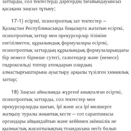
заттарды, сол тектестерді дәрiгердiң тағайындауынсыз
қасақана заңсыз тұтыну;
17-1) есiрткi, психотроптық зат тектестер –
Қазақстан Республикасында бақылауға жататын есірткі,
психотроптық заттар мен прекурсорлар тізіміне
енгізілмеген, құрылымдық формулалары есірткі,
психотроптық заттардың құрылымдық формулаларындағы
бір немесе бірнеше сутегі, галогендер және (немесе)
гидроксильді топтар атомдарын олардың
алмастырғыштарына ауыстыру арқылы түзілген химиялық
заттар;
18) Заңсыз айналымда жүргенi анықталған есірткі,
психотроптық заттарды, сол тектестер мен
прекурсорларды шағын, iрi және аса iрi мөлшерге
жатқызу туралы жиынтық кесте – сот сараптамасы
органдары айқындайтын және кейiннен әкiмшілік не
қылмыстық жауаптылықтың туындауына негiз болып