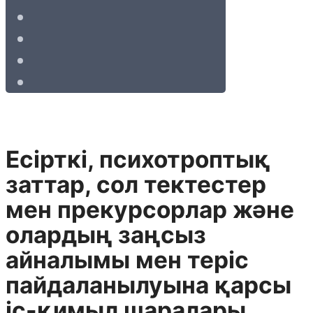
Есiрткi, психотроптық
заттар, сол тектестер
мен прекурсорлар және
олардың заңсыз
айналымы мен терiс
пайдаланылуына қарсы
iс-қимыл шаралары