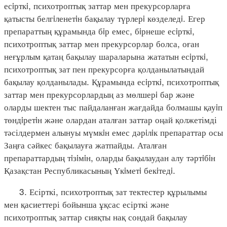
есiрткi, психотроптық заттар мен прекурсорларға
қатысты белгiленетiн бақылау түрлерi көзделедi. Егер
препараттың құрамында бiр емес, бiрнеше есiрткi,
психотроптық заттар мен прекурсорлар болса, оған
неғұрлым қатаң бақылау шараларына жататын есiрткi,
психотроптық зат пен прекурсорға қолданылатындай
бақылау қолданылады. Құрамында есiрткi, психотроптық
заттар мен прекурсорлардың аз мөлшерi бар және
оларды шектен тыс пайдаланған жағдайда болмашы қауiп
төндiретiн және олардан аталған заттар оңай қолжетімді
тәсілдермен алынуы мүмкiн емес дәрiлiк препараттар осы
Заңға сәйкес бақылауға жатпайды. Аталған
препараттардың тiзiмiн, оларды бақылаудан алу тәртiбiн
Қазақстан Республикасының Үкiметi бекiтедi.
3. Есірткі, психотроптық зат тектестер құрылымы
мен қасиеттері бойынша ұқсас есірткі және
психотроптық заттар сияқты нақ сондай бақылау