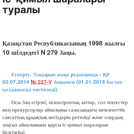
туралы
Қазақстан Республикасының 1998 жылғы
10 шiлдедегi N 279 Заңы.
Ескерту. Тақырып жаңа редакцияда - ҚР
03.07.2014
№ 227-V
Заңымен (01.01.2015 бастап
қолданысқа енгізіледі).
Осы Заң есiрткi, психотроптық заттар, сол тектестер
мен прекурсорлар айналымы саласындағы мемлекеттiк
саясаттың құқықтық негiздерiн реттейдi және олардың
заңсыз айналымына қарсы iс-қимыл шараларын
белгiлейдi.