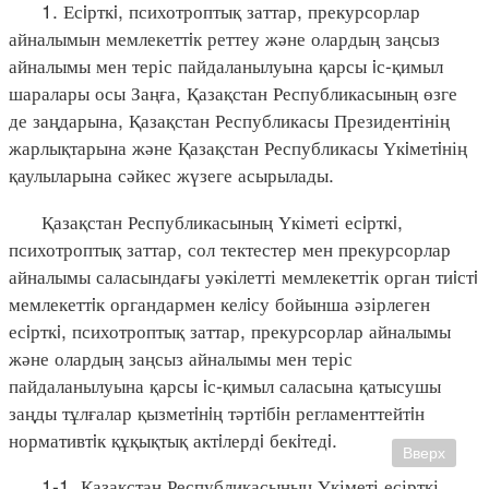
1. Есiрткi, психотроптық заттар, прекурсорлар
айналымын мемлекеттiк реттеу және олардың заңсыз
айналымы мен теріс пайдаланылуына қарсы iс-қимыл
шаралары осы Заңға, Қазақстан Республикасының өзге
де заңдарына, Қазақстан Республикасы Президентінің
жарлықтарына және Қазақстан Республикасы Үкiметiнің
қаулыларына сәйкес жүзеге асырылады.
Қазақстан Республикасының Үкіметі есiрткi,
психотроптық заттар, сол тектестер мен прекурсорлар
айналымы саласындағы уәкілетті мемлекеттік орган тиiстi
мемлекеттiк органдармен келiсу бойынша әзірлеген
есiрткi, психотроптық заттар, прекурсорлар айналымы
және олардың заңсыз айналымы мен теріс
пайдаланылуына қарсы iс-қимыл саласына қатысушы
заңды тұлғалар қызметiнiң тәртiбiн регламенттейтiн
нормативтiк құқықтық актiлердi бекiтедi.
Вверх
1-1. Қазақстан Республикасының Үкіметі есірткі,