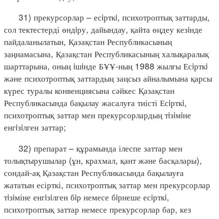
31) прекурсорлар – есiрткi, психотроптық заттарды,
сол тектестерді өндiру, дайындау, қайта өңдеу кезiнде
пайдаланылатын, Қазақстан Республикасының
заңнамасына, Қазақстан Республикасының халықаралық
шарттарына, оның iшiнде БҰҰ-ның 1988 жылғы Есiрткi
және психотроптық заттардың заңсыз айналымына қарсы
күрес туралы конвенциясына сәйкес Қазақстан
Республикасында бақылау жасалуға тиісті Есiрткi,
психотроптық заттар мен прекурсорлардың тiзiмiне
енгiзiлген заттар;
32) препарат – құрамында ілеспе заттар мен
толықтырушылар (ұн, крахмал, қант және басқалары),
сондай-ақ Қазақстан Республикасында бақылауға
жататын есірткі, психотроптық заттар мен прекурсорлар
тiзiміне енгiзiлген бiр немесе бiрнеше есiрткi,
психотроптық заттар немесе прекурсорлар бар, кез