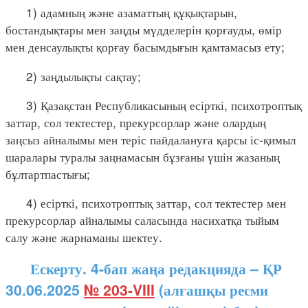
1) адамның және азаматтың құқықтарын,
бостандықтары мен заңды мүдделерін қорғауды, өмір
мен денсаулықты қорғау басымдығын қамтамасыз ету;
2) заңдылықты сақтау;
3) Қазақстан Республикасының есірткі, психотроптық
заттар, сол тектестер, прекурсорлар және олардың
заңсыз айналымы мен теріс пайдалануға қарсы іс-қимыл
шаралары туралы заңнамасын бұзғаны үшін жазаның
бұлтартпастығы;
4) есірткі, психотроптық заттар, сол тектестер мен
прекурсорлар айналымы саласында насихатқа тыйым
салу және жарнаманы шектеу.
Ескерту. 4-бап жаңа редакцияда – ҚР
30.06.2025
№ 203-VIII
(алғашқы ресми