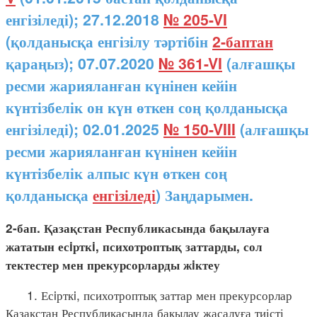
енгізіледі); 27.12.2018
№ 205-VI
(қолданысқа енгізілу тәртібін
2-баптан
қараңыз); 07.07.2020
№ 361-VI
(алғашқы
ресми жарияланған күнінен кейін
күнтізбелік он күн өткен соң қолданысқа
енгізіледі); 02.01.2025
№ 150-VIII
(алғашқы
ресми жарияланған күнінен кейін
күнтізбелік алпыс күн өткен соң
қолданысқа
енгізіледі
) Заңдарымен.
2-бап. Қазақстан Республикасында бақылауға
жататын есiрткi, психотроптық заттарды, сол
тектестер мен прекурсорларды жiктеу
1. Есiрткi, психотроптық заттар мен прекурсорлар
Қазақстан Республикасында бақылау жасалуға тиісті