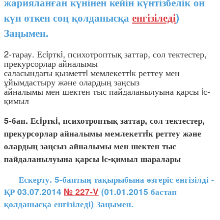
жарияланған күнінен кейін күнтізбелік он
күн өткен соң қолданысқа
енгізіледі
)
Заңымен.
2-тарау. Есiрткi, психотроптық заттар, сол тектестер,
прекурсорлар айналымы
саласындағы қызметтi мемлекеттiк реттеу мен
ұйымдастыру және олардың заңсыз
айналымы мен шектен тыс пайдаланылуына қарсы iс-
қимыл
5-бап. Есiрткi, психотроптық заттар, сол тектестер,
прекурсорлар айналымы мемлекеттiк реттеу және
олардың заңсыз айналымы мен шектен тыс
пайдаланылуына қарсы iс-қимыл шаралары
Ескерту. 5-баптың тақырыбына өзгеріс енгізілді -
ҚР 03.07.2014
№ 227-V
(01.01.2015 бастап
қолданысқа енгізіледі) Заңымен.