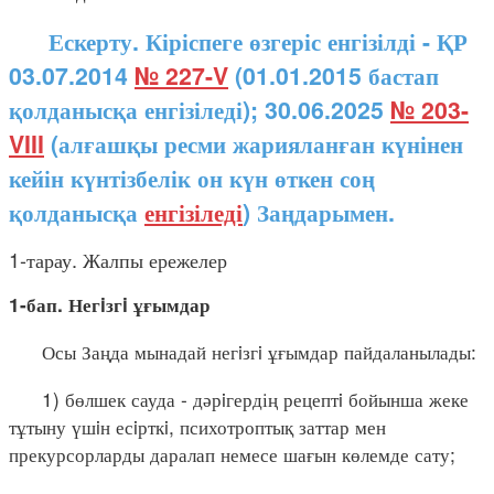
Ескерту. Кіріспеге өзгеріс енгізілді - ҚР
03.07.2014
№ 227-V
(01.01.2015 бастап
қолданысқа енгізіледі); 30.06.2025
№ 203-
VIII
(алғашқы ресми жарияланған күнінен
кейін күнтізбелік он күн өткен соң
қолданысқа
енгізіледі
) Заңдарымен.
1-тарау. Жалпы ережелер
1-бап. Негiзгi ұғымдар
Осы Заңда мынадай негiзгi ұғымдар пайдаланылады:
1) бөлшек сауда - дәрiгердің рецептi бойынша жеке
тұтыну үшiн есiрткi, психотроптық заттар мен
прекурсорларды даралап немесе шағын көлемде сату;