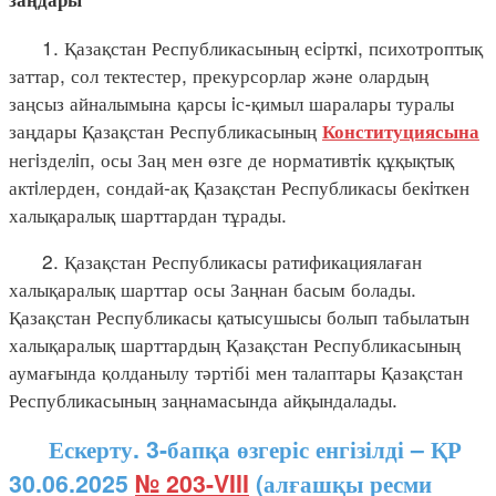
1. Қазақстан Республикасының есiрткi, психотроптық
заттар, сол тектестер, прекурсорлар және олардың
заңсыз айналымына қарсы iс-қимыл шаралары туралы
заңдары Қазақстан Республикасының
Конституциясына
негiзделiп, осы Заң мен өзге де нормативтiк құқықтық
актiлерден, сондай-ақ Қазақстан Республикасы бекiткен
халықаралық шарттардан тұрады.
2. Қазақстан Республикасы ратификациялаған
халықаралық шарттар осы Заңнан басым болады.
Қазақстан Республикасы қатысушысы болып табылатын
халықаралық шарттардың Қазақстан Республикасының
аумағында қолданылу тәртібі мен талаптары Қазақстан
Республикасының заңнамасында айқындалады.
Ескерту. 3-бапқа өзгеріс енгізілді – ҚР
30.06.2025
№ 203-VIII
(алғашқы ресми