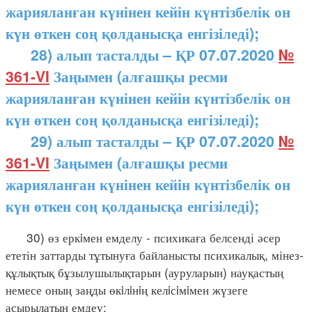
жарияланған күнінен кейін күнтізбелік он
күн өткен соң қолданысқа енгізіледі);
28) алып тасталды – ҚР 07.07.2020
№
361-VI
Заңымен (алғашқы ресми
жарияланған күнінен кейін күнтізбелік он
күн өткен соң қолданысқа енгізіледі);
29) алып тасталды – ҚР 07.07.2020
№
361-VI
Заңымен (алғашқы ресми
жарияланған күнінен кейін күнтізбелік он
күн өткен соң қолданысқа енгізіледі);
30) өз еркiмен емделу - психикаға белсенді әсер
ететін заттарды тұтынуға байланысты психикалық, мінез-
құлықтық бұзылушылықтарын (ауруларын) науқастың
немесе оның заңды өкiлiнiң келiсiмiмен жүзеге
асырылатын емдеу;