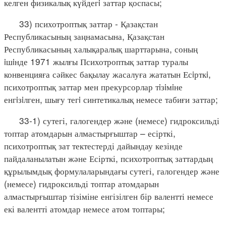
келген физикалық күйдегi заттар қоспасы;
33) психотроптық заттар - Қазақстан
Республикасының заңнамасына, Қазақстан
Республикасының халықаралық шарттарына, соның
iшiнде 1971 жылғы Психотроптық заттар туралы
конвенцияға сәйкес бақылау жасалуға жататын Есiрткi,
психотроптық заттар мен прекурсорлар тiзiмiне
енгiзiлген, шығу тегi синтетикалық немесе табиғи заттар;
33-1) сутегі, галогендер және (немесе) гидроксильді
топтар атомдарын алмастырғыштар – есірткі,
психотроптық зат тектестерді дайындау кезінде
пайдаланылатын және Есірткі, психотроптық заттардың
құрылымдық формулаларындағы сутегі, галогендер және
(немесе) гидроксильді топтар атомдарын
алмастырғыштар тізіміне енгізілген бір валентті немесе
екі валентті атомдар немесе атом топтары;