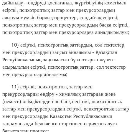
дайындау - өндiрудi қоспағанда, жүргiзiлуiнiң көмегiмен
есiрткi, психотроптық заттар мен прекурсорлардың
алынуы мүмкiн барлық процестер, сондай-ақ есiрткi,
психотроптық заттар мен прекурсорлардың басқа есiрткi,
психотроптық заттар мен прекурсорларға айналдырылуы;
10) есірткі, психотроптық заттардың, сол тектестер
мен прекурсорлардың заңсыз айналымы - Қазақстан
Республикасының заңнамасын бұза отырып жүзеге
асырылатын есірткі, психотроптық заттар, сол тектестер
мен прекурсорлар айналымы;
11) есiрткi, психотроптық заттар мен
прекурсорларды өндiру - химиялық заттардан және
(немесе) өсiмдiктерден не басқа есiрткi, психотроптық
заттар мен прекурсорлардан есiрткi, психотроптық заттар
мен прекурсорларды Қазақстан Республикасының
заңнамасында белгіленген тәртіппен сериялап алуға
бағытталған процесс;