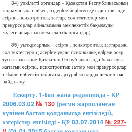
34) уәкілеттi органдар - Қазақстан Республикасының
заңнамасына сәйкес, өздерiне берiлген құзырет шегiнде
есiрткi, психотроптық заттар, сол тектестер мен
прекурсорлар айналымына мемлекеттiк бақылауды
жүзеге асыратын мемлекеттiк органдар;
35) уытқұмарлық – есiрткi, психотроптық заттардың,
сол тектестердің әсерiне ұқсас психикалық елiрме әсер
туғызатын және Қазақстан Республикасында бақылауға
жататын есірткі, психотроптық заттар мен прекурсорлар
тiзiміне енбейтін табиғаты әртүрлi заттарды шектен тыс
пайдалану.
Ескерту. 1-бап жаңа редакцияда - ҚР
2006.03.02
№ 130
(ресми жарияланған
күнiнен бастап қолданысқа енгiзiледi),
өзгерістер енгізілді - ҚР 03.07.2014
№ 227-
V
(01.01.2015 бастап қолданысқа