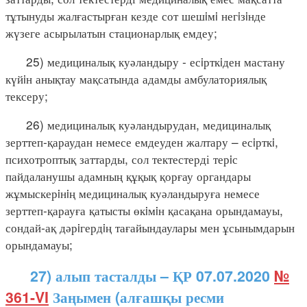
тұтынуды жалғастырған кезде сот шешiмi негiзiнде
жүзеге асырылатын стационарлық емдеу;
25) медициналық куәландыру - есiрткiден мастану
күйiн анықтау мақсатында адамды амбулаториялық
тексеру;
26) медициналық куәландырудан, медициналық
зерттеп-қараудан немесе емдеуден жалтару – есiрткi,
психотроптық заттарды, сол тектестерді терiс
пайдаланушы адамның құқық қорғау органдары
жұмыскерiнiң медициналық куәландыруға немесе
зерттеп-қарауға қатысты өкiмiн қасақана орындамауы,
сондай-ақ дәрiгердiң тағайындаулары мен ұсынымдарын
орындамауы;
27) алып тасталды – ҚР 07.07.2020
№
361-VI
Заңымен (алғашқы ресми