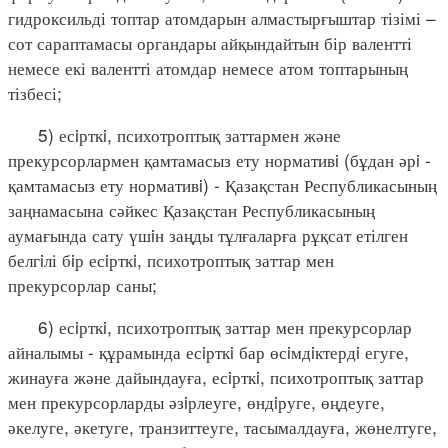
гидроксильді топтар атомдарын алмастырғыштар тізімі –
сот сараптамасы органдары айқындайтын бір валентті
немесе екі валентті атомдар немесе атом топтарының
тізбесі;
5) есiрткi, психотроптық заттармен және
прекурсорлармен қамтамасыз ету нормативi (бұдан әрi -
қамтамасыз ету нормативi) - Қазақстан Республикасының
заңнамасына сәйкес Қазақстан Республикасының
аумағында сату үшiн заңды тұлғаларға рұқсат етілген
белгiлі бiр есiрткi, психотроптық заттар мен
прекурсорлар саны;
6) есiрткi, психотроптық заттар мен прекурсорлар
айналымы - құрамында есiрткi бар өсiмдiктердi егуге,
жинауға және дайындауға, есiрткi, психотроптық заттар
мен прекурсорларды әзiрлеуге, өндiруге, өңдеуге,
әкелуге, әкетуге, транзиттеуге, тасымалдауға, жөнелтуге,