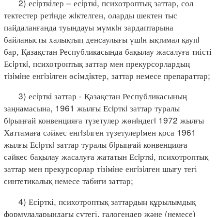
2) есiрткiлер – есiрткi, психотроптық заттар, сол
тектестер ретiнде жiктелген, оларды шектен тыс
пайдаланғанда туындауы мүмкiн зардаптарына
байланысты халықтың денсаулығы үшiн ықтимал қаупi
бар, Қазақстан Республикасында бақылау жасалуға тиісті
Есiрткi, психотроптық заттар мен прекурсорлардың
тiзiмiне енгiзiлген өсiмдiктер, заттар немесе препараттар;
3) есiрткi заттар - Қазақстан Республикасының
заңнамасына, 1961 жылғы Есiрткi заттар туралы
бiрыңғай конвенцияға түзетулер жөнiндегi 1972 жылғы
Хаттамаға сәйкес енгiзiлген түзетулерiмен қоса 1961
жылғы Есiрткi заттар туралы бiрыңғай конвенцияға
сәйкес бақылау жасалуға жататын Есiрткi, психотроптық
заттар мен прекурсорлар тiзiмiне енгiзiлген шығу тегі
синтетикалық немесе табиғи заттар;
4) Есірткі, психотроптық заттардың құрылымдық
формулаларындағы сутегі, галогендер және (немесе)