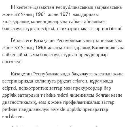
III кестеге Қазақстан Республикасының заңнамасына
және БҰҰ-ның 1961 және 1971 жылдардағы
халықаралық конвенцияларына сәйкес айналымы
бақылауда тұрған есiрткi, психотроптық заттар енгiзiледi.
IV кестеге Қазақстан Республикасының заңнамасына
және БҰҰ-ның 1988 жылғы халықаралық Конвенциясына
сәйкес айналымы бақылауда тұрған прекурсорлар
енгiзiледi.
Қазақстан Республикасында бақылауға жататын және
ветеринарияда қолдануға рұқсат етiлген, құрамында
есiрткi, психотроптық заттар мен прекурсорлар бар
дәрiлiк заттардың тiзiмiне тиiстi лицензиясы болған кезде
диагностикалық, емдiк және профилактикалық заттар
ретiнде пайдаланылуы мүмкiн дәрiлiк препараттар
енгiзiлген.