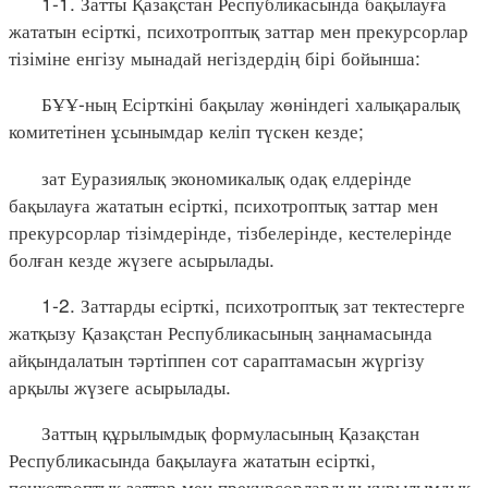
1-1. Затты Қазақстан Республикасында бақылауға
жататын есірткі, психотроптық заттар мен прекурсорлар
тізіміне енгізу мынадай негіздердің бірі бойынша:
БҰҰ-ның Есірткіні бақылау жөніндегі халықаралық
комитетінен ұсынымдар келіп түскен кезде;
зат Еуразиялық экономикалық одақ елдерінде
бақылауға жататын есірткі, психотроптық заттар мен
прекурсорлар тізімдерінде, тізбелерінде, кестелерінде
болған кезде жүзеге асырылады.
1-2. Заттарды есірткі, психотроптық зат тектестерге
жатқызу Қазақстан Республикасының заңнамасында
айқындалатын тәртіппен сот сараптамасын жүргізу
арқылы жүзеге асырылады.
Заттың құрылымдық формуласының Қазақстан
Республикасында бақылауға жататын есірткі,
психотроптық заттар мен прекурсорлардың құрылымдық