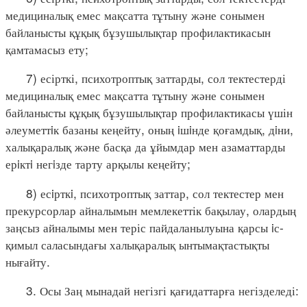
медициналық емес мақсатта тұтыну және сонымен
байланысты құқық бұзушылықтар профилактикасын
қамтамасыз ету;
7) есірткі, психотроптық заттарды, сол тектестерді
медициналық емес мақсатта тұтыну және сонымен
байланысты құқық бұзушылықтар профилактикасы үшін
әлеуметтiк базаны кеңейту, оның iшiнде қоғамдық, дiни,
халықаралық және басқа да ұйымдар мен азаматтарды
ерiктi негiзде тарту арқылы кеңейту;
8) есiрткi, психотроптық заттар, сол тектестер мен
прекурсорлар айналымын мемлекеттік бақылау, олардың
заңсыз айналымы мен теріс пайдаланылуына қарсы iс-
қимыл саласындағы халықаралық ынтымақтастықты
нығайту.
3. Осы Заң мынадай негізгі қағидаттарға негізделеді: