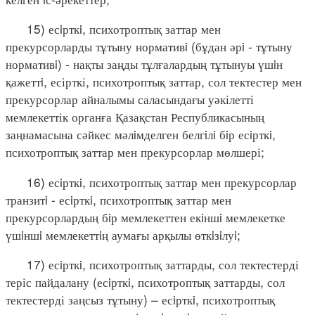
15) есiрткi, психотроптық заттар мен
прекурсорларды тұтыну нормативi (бұдан әрi - тұтыну
нормативi) - нақты заңды тұлғалардың тұтынуы үшiн
қажеттi, есірткі, психотроптық заттар, сол тектестер мен
прекурсорлар айналымы саласындағы уәкілетті
мемлекеттік органға Қазақстан Республикасының
заңнамасына сәйкес мәлiмделген белгiлi бiр есiрткi,
психотроптық заттар мен прекурсорлар мөлшері;
16) есiрткi, психотроптық заттар мен прекурсорлар
транзитi - есiрткi, психотроптық заттар мен
прекурсорлардың бiр мемлекеттен екiншi мемлекетке
үшiншi мемлекеттiң аумағы арқылы өткiзiлуi;
17) есiрткi, психотроптық заттарды, сол тектестерді
теріс пайдалану (есiрткi, психотроптық заттарды, сол
тектестерді заңсыз тұтыну) – есiрткi, психотроптық