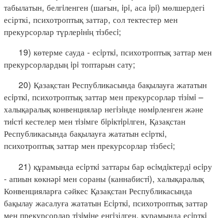
табылатын, белгiленген (шағын, iрi, аса iрi) мөлшердегі
есірткі, психотроптық заттар, сол тектестер мен
прекурсорлар түрлерiнiң тiзбесi;
19) көтерме сауда - есiрткi, психотроптық заттар мен
прекурсорлардың iрi топтарын сату;
20) Қазақстан Республикасында бақылауға жататын
есiрткi, психотроптық заттар мен прекурсорлар тiзiмi –
халықаралық конвенциялар негiзiнде нөмiрленген және
тиiстi кестелер мен тiзiмге бiрiктiрiлген, Қазақстан
Республикасында бақылауға жататын есiрткi,
психотроптық заттар мен прекурсорлар тiзбесi;
21) құрамында есiрткi заттары бар өсiмдiктердi өсiру
- апиын көкнәрi мен сораны (каннабистi), халықаралық
Конвенцияларға сәйкес Қазақстан Республикасында
бақылау жасалуға жататын Есiрткi, психотроптық заттар
мен прекурсорлар тiзiмiне енгiзілген, құрамында есiрткi