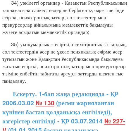
34) уәкілеттi органдар - Қазақстан Республикасының
заңнамасына сәйкес, өздерiне берiлген құзырет шегiнде
есiрткi, психотроптық заттар, сол тектестер мен
прекурсорлар айналымына мемлекеттiк бақылауды
жүзеге асыратын мемлекеттiк органдар;
35) уытқұмарлық – есiрткi, психотроптық заттардың,
сол тектестердің әсерiне ұқсас психикалық елiрме әсер
туғызатын және Қазақстан Республикасында бақылауға
жататын есірткі, психотроптық заттар мен прекурсорлар
тiзiміне енбейтін табиғаты әртүрлi заттарды шектен тыс
пайдалану.
Ескерту. 1-бап жаңа редакцияда - ҚР
2006.03.02
№ 130
(ресми жарияланған
күнiнен бастап қолданысқа енгiзiледi),
өзгерістер енгізілді - ҚР 03.07.2014
№ 227-
V
(01.01.2015 бастап қолданысқа