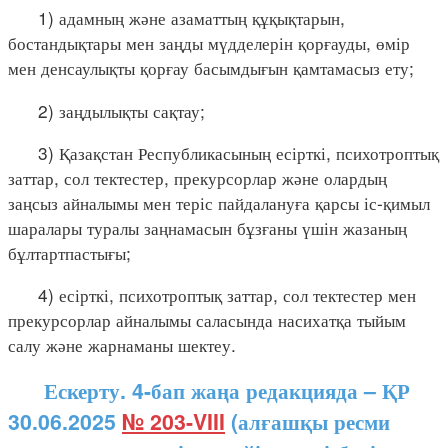
1) адамның және азаматтың құқықтарын,
бостандықтары мен заңды мүдделерін қорғауды, өмір
мен денсаулықты қорғау басымдығын қамтамасыз ету;
2) заңдылықты сақтау;
3) Қазақстан Республикасының есірткі, психотроптық
заттар, сол тектестер, прекурсорлар және олардың
заңсыз айналымы мен теріс пайдалануға қарсы іс-қимыл
шаралары туралы заңнамасын бұзғаны үшін жазаның
бұлтартпастығы;
4) есірткі, психотроптық заттар, сол тектестер мен
прекурсорлар айналымы саласында насихатқа тыйым
салу және жарнаманы шектеу.
Ескерту. 4-бап жаңа редакцияда – ҚР
30.06.2025
№ 203-VIII
(алғашқы ресми