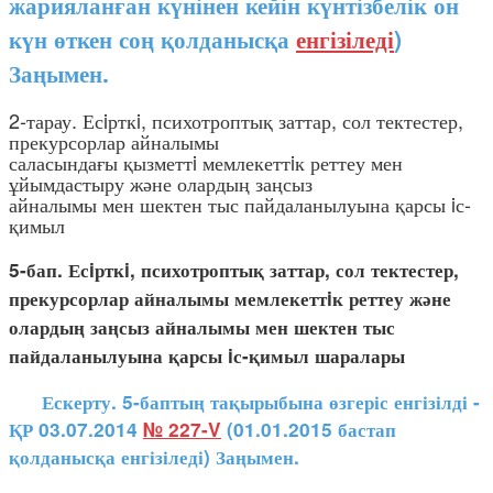
жарияланған күнінен кейін күнтізбелік он
күн өткен соң қолданысқа
енгізіледі
)
Заңымен.
2-тарау. Есiрткi, психотроптық заттар, сол тектестер,
прекурсорлар айналымы
саласындағы қызметтi мемлекеттiк реттеу мен
ұйымдастыру және олардың заңсыз
айналымы мен шектен тыс пайдаланылуына қарсы iс-
қимыл
5-бап. Есiрткi, психотроптық заттар, сол тектестер,
прекурсорлар айналымы мемлекеттiк реттеу және
олардың заңсыз айналымы мен шектен тыс
пайдаланылуына қарсы iс-қимыл шаралары
Ескерту. 5-баптың тақырыбына өзгеріс енгізілді -
ҚР 03.07.2014
№ 227-V
(01.01.2015 бастап
қолданысқа енгізіледі) Заңымен.