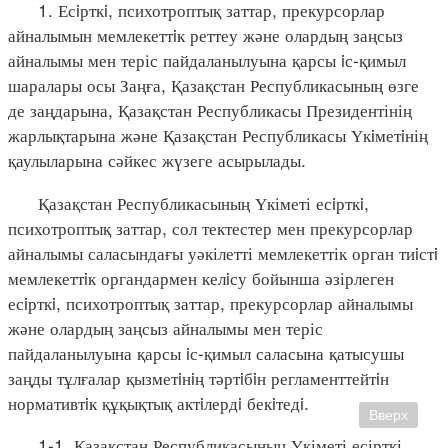
1. Есiрткi, психотроптық заттар, прекурсорлар
айналымын мемлекеттiк реттеу және олардың заңсыз
айналымы мен теріс пайдаланылуына қарсы iс-қимыл
шаралары осы Заңға, Қазақстан Республикасының өзге
де заңдарына, Қазақстан Республикасы Президентінің
жарлықтарына және Қазақстан Республикасы Үкiметiнің
қаулыларына сәйкес жүзеге асырылады.
Қазақстан Республикасының Үкіметі есiрткi,
психотроптық заттар, сол тектестер мен прекурсорлар
айналымы саласындағы уәкілетті мемлекеттік орган тиiстi
мемлекеттiк органдармен келiсу бойынша әзірлеген
есiрткi, психотроптық заттар, прекурсорлар айналымы
және олардың заңсыз айналымы мен теріс
пайдаланылуына қарсы iс-қимыл саласына қатысушы
заңды тұлғалар қызметiнiң тәртiбiн регламенттейтiн
нормативтiк құқықтық актiлердi бекiтедi.
Вверх
1-1. Қазақстан Республикасының Үкіметі есірткі,