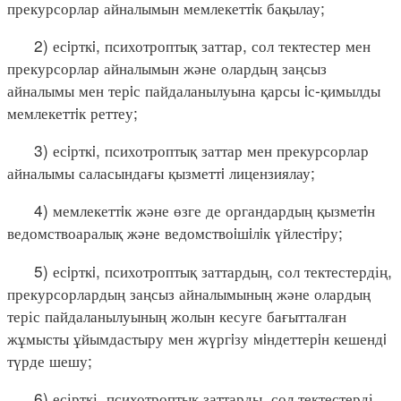
прекурсорлар айналымын мемлекеттiк бақылау;
2) есiрткi, психотроптық заттар, сол тектестер мен
прекурсорлар айналымын және олардың заңсыз
айналымы мен терiс пайдаланылуына қарсы iс-қимылды
мемлекеттiк реттеу;
3) есiрткi, психотроптық заттар мен прекурсорлар
айналымы саласындағы қызметтi лицензиялау;
4) мемлекеттiк және өзге де органдардың қызметiн
ведомствоаралық және ведомствоiшiлiк үйлестiру;
5) есiрткi, психотроптық заттардың, сол тектестердің,
прекурсорлардың заңсыз айналымының және олардың
теріс пайдаланылуының жолын кесуге бағытталған
жұмысты ұйымдастыру мен жүргiзу мiндеттерiн кешендi
түрде шешу;
6) есірткі, психотроптық заттарды, сол тектестерді