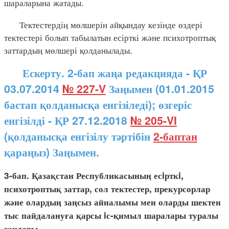
шараларына жатады.
Тектестердің мөлшерін айқындау кезінде өздері
тектестері болып табылатын есірткі және психотроптық
заттардың мөлшері қолданылады.
Ескерту. 2-бап жаңа редакцияда - ҚР
03.07.2014
№ 227-V
Заңымен (01.01.2015
бастап қолданысқа енгізіледі); өзгеріс
енгізілді - ҚР 27.12.2018
№ 205-VI
(қолданысқа енгізілу тәртібін
2-баптан
қараңыз) Заңымен.
3-бап. Қазақстан Республикасының есiрткi,
психотроптық заттар, сол тектестер, прекурсорлар
және олардың заңсыз айналымы мен оларды шектен
тыс пайдалануға қарсы iс-қимыл шаралары туралы
заңдары