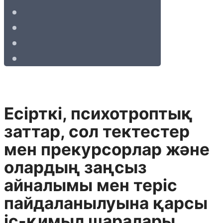
Есiрткi, психотроптық
заттар, сол тектестер
мен прекурсорлар және
олардың заңсыз
айналымы мен терiс
пайдаланылуына қарсы
iс-қимыл шаралары