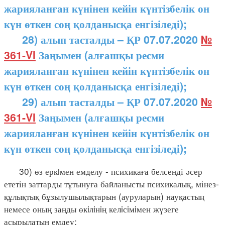
жарияланған күнінен кейін күнтізбелік он
күн өткен соң қолданысқа енгізіледі);
28) алып тасталды – ҚР 07.07.2020
№
361-VI
Заңымен (алғашқы ресми
жарияланған күнінен кейін күнтізбелік он
күн өткен соң қолданысқа енгізіледі);
29) алып тасталды – ҚР 07.07.2020
№
361-VI
Заңымен (алғашқы ресми
жарияланған күнінен кейін күнтізбелік он
күн өткен соң қолданысқа енгізіледі);
30) өз еркiмен емделу - психикаға белсенді әсер
ететін заттарды тұтынуға байланысты психикалық, мінез-
құлықтық бұзылушылықтарын (ауруларын) науқастың
немесе оның заңды өкiлiнiң келiсiмiмен жүзеге
асырылатын емдеу;