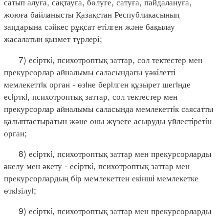
сатып алуға, сақтауға, бөлуге, сатуға, пайдалануға,
жоюға байланысты Қазақстан Республикасының
заңдарына сәйкес рұқсат етілген және бақылау
жасалатын қызмет түрлері;
7) есiрткi, психотроптық заттар, сол тектестер мен
прекурсорлар айналымы саласындағы уәкiлеттi
мемлекеттiк орган - өзiне берiлген құзырет шегiнде
есiрткi, психотроптық заттар, сол тектестер мен
прекурсорлар айналымы саласында мемлекеттiк саясатты
қалыптастыратын және оны жүзеге асыруды үйлестiретiн
орган;
8) есiрткi, психотроптық заттар мен прекурсорларды
әкелу мен әкету - есiрткi, психотроптық заттар мен
прекурсорлардың бiр мемлекеттен екiншi мемлекетке
өткiзілуi;
9) есiрткi, психотроптық заттар мен прекурсорларды