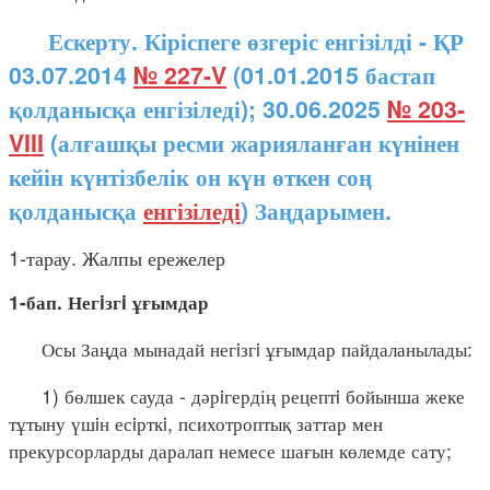
Ескерту. Кіріспеге өзгеріс енгізілді - ҚР
03.07.2014
№ 227-V
(01.01.2015 бастап
қолданысқа енгізіледі); 30.06.2025
№ 203-
VIII
(алғашқы ресми жарияланған күнінен
кейін күнтізбелік он күн өткен соң
қолданысқа
енгізіледі
) Заңдарымен.
1-тарау. Жалпы ережелер
1-бап. Негiзгi ұғымдар
Осы Заңда мынадай негiзгi ұғымдар пайдаланылады:
1) бөлшек сауда - дәрiгердің рецептi бойынша жеке
тұтыну үшiн есiрткi, психотроптық заттар мен
прекурсорларды даралап немесе шағын көлемде сату;