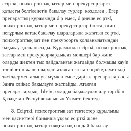
есiрткi, психотроптық заттар мен прекурсорларға
қатысты белгiленетiн бақылау түрлерi көзделедi. Егер
препараттың құрамында бiр емес, бiрнеше есiрткi,
психотроптық заттар мен прекурсорлар болса, оған
неғұрлым қатаң бақылау шараларына жататын есiрткi,
психотроптық зат пен прекурсорға қолданылатындай
бақылау қолданылады. Құрамында есiрткi, психотроптық
заттар мен прекурсорлардың аз мөлшерi бар және
оларды шектен тыс пайдаланған жағдайда болмашы қауiп
төндiретiн және олардан аталған заттар оңай қолжетімді
тәсілдермен алынуы мүмкiн емес дәрiлiк препараттар осы
Заңға сәйкес бақылауға жатпайды. Аталған
препараттардың тiзiмiн, оларды бақылаудан алу тәртiбiн
Қазақстан Республикасының Үкiметi бекiтедi.
3. Есірткі, психотроптық зат тектестер құрылымы
мен қасиеттері бойынша ұқсас есірткі және
психотроптық заттар сияқты нақ сондай бақылау