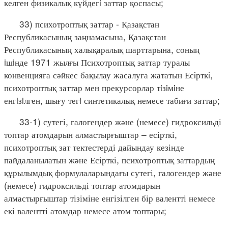
келген физикалық күйдегi заттар қоспасы;
33) психотроптық заттар - Қазақстан
Республикасының заңнамасына, Қазақстан
Республикасының халықаралық шарттарына, соның
iшiнде 1971 жылғы Психотроптық заттар туралы
конвенцияға сәйкес бақылау жасалуға жататын Есiрткi,
психотроптық заттар мен прекурсорлар тiзiмiне
енгiзiлген, шығу тегi синтетикалық немесе табиғи заттар;
33-1) сутегі, галогендер және (немесе) гидроксильді
топтар атомдарын алмастырғыштар – есірткі,
психотроптық зат тектестерді дайындау кезінде
пайдаланылатын және Есірткі, психотроптық заттардың
құрылымдық формулаларындағы сутегі, галогендер және
(немесе) гидроксильді топтар атомдарын
алмастырғыштар тізіміне енгізілген бір валентті немесе
екі валентті атомдар немесе атом топтары;