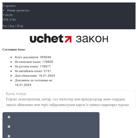
О проекте
Наши проекты:
Учёт.kz
ПОБ.Учёт
Рус
|
Қаз
|
Eng
Состояние базы:
Всего документов:
355649
На казахском языке:
176600
На русском языке:
176917
На английском языке:
2131
Дата обновления:
16.01.2024
Документы по состоянию на:
16.01.2024
Қазақ тілінде
Есiрткi, психотроптық заттар, сол тектестер мен прекурсорлар және олардың
заңсыз айналымы мен терiс пайдаланылуына қарсы iс-қимыл шаралары туралы