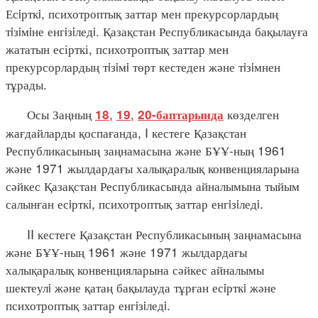
Есiрткi, психотроптық заттар мен прекурсорлардың
тiзiмiне енгiзiледi. Қазақстан Республикасында бақылауға
жататын есірткі, психотроптық заттар мен
прекурсорлардың тiзiмi төрт кестеден және тiзiмнен
тұрады.
Осы Заңның
,
,
көзделген
18
19
20-баптарында
жағдайларды қоспағанда, I кестеге Қазақстан
Республикасының заңнамасына және БҰҰ-ның 1961
және 1971 жылдардағы халықаралық конвенцияларына
сәйкес Қазақстан Республикасында айналымына тыйым
салынған есiрткi, психотроптық заттар енгiзiледi.
II кестеге Қазақстан Республикасының заңнамасына
және БҰҰ-ның 1961 және 1971 жылдардағы
халықаралық конвенцияларына сәйкес айналымы
шектеулi және қатаң бақылауда тұрған есiрткi және
психотроптық заттар енгiзiледi.