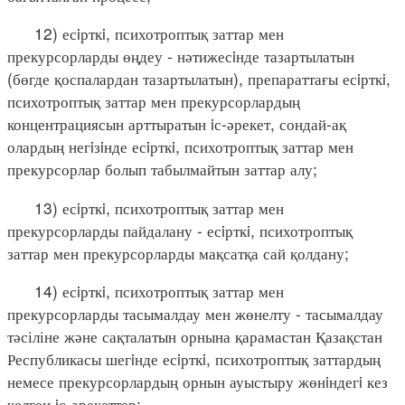
12) есiрткi, психотроптық заттар мен
прекурсорларды өңдеу - нәтижесiнде тазартылатын
(бөгде қоспалардан тазартылатын), препараттағы есiрткi,
психотроптық заттар мен прекурсорлардың
концентрациясын арттыратын iс-әрекет, сондай-ақ
олардың негiзiнде есiрткi, психотроптық заттар мен
прекурсорлар болып табылмайтын заттар алу;
13) есiрткi, психотроптық заттар мен
прекурсорларды пайдалану - есiрткi, психотроптық
заттар мен прекурсорларды мақсатқа сай қолдану;
14) есiрткi, психотроптық заттар мен
прекурсорларды тасымалдау мен жөнелту - тасымалдау
тәсіліне және сақталатын орнына қарамастан Қазақстан
Республикасы шегiнде есiрткi, психотроптық заттардың
немесе прекурсорлардың орнын ауыстыру жөнiндегi кез
келген iс-әрекеттер;