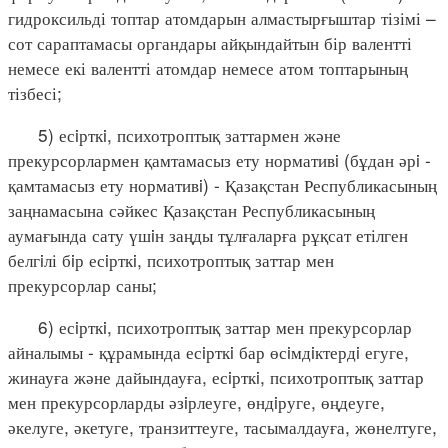
гидроксильді топтар атомдарын алмастырғыштар тізімі –
сот сараптамасы органдары айқындайтын бір валентті
немесе екі валентті атомдар немесе атом топтарының
тізбесі;
5) есiрткi, психотроптық заттармен және
прекурсорлармен қамтамасыз ету нормативi (бұдан әрi -
қамтамасыз ету нормативi) - Қазақстан Республикасының
заңнамасына сәйкес Қазақстан Республикасының
аумағында сату үшiн заңды тұлғаларға рұқсат етілген
белгiлі бiр есiрткi, психотроптық заттар мен
прекурсорлар саны;
6) есiрткi, психотроптық заттар мен прекурсорлар
айналымы - құрамында есiрткi бар өсiмдiктердi егуге,
жинауға және дайындауға, есiрткi, психотроптық заттар
мен прекурсорларды әзiрлеуге, өндiруге, өңдеуге,
әкелуге, әкетуге, транзиттеуге, тасымалдауға, жөнелтуге,