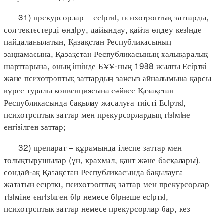
31) прекурсорлар – есiрткi, психотроптық заттарды,
сол тектестерді өндiру, дайындау, қайта өңдеу кезiнде
пайдаланылатын, Қазақстан Республикасының
заңнамасына, Қазақстан Республикасының халықаралық
шарттарына, оның iшiнде БҰҰ-ның 1988 жылғы Есiрткi
және психотроптық заттардың заңсыз айналымына қарсы
күрес туралы конвенциясына сәйкес Қазақстан
Республикасында бақылау жасалуға тиісті Есiрткi,
психотроптық заттар мен прекурсорлардың тiзiмiне
енгiзiлген заттар;
32) препарат – құрамында ілеспе заттар мен
толықтырушылар (ұн, крахмал, қант және басқалары),
сондай-ақ Қазақстан Республикасында бақылауға
жататын есірткі, психотроптық заттар мен прекурсорлар
тiзiміне енгiзiлген бiр немесе бiрнеше есiрткi,
психотроптық заттар немесе прекурсорлар бар, кез