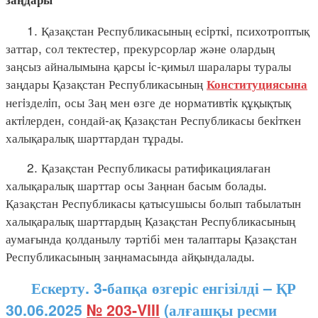
1. Қазақстан Республикасының есiрткi, психотроптық
заттар, сол тектестер, прекурсорлар және олардың
заңсыз айналымына қарсы iс-қимыл шаралары туралы
заңдары Қазақстан Республикасының
Конституциясына
негiзделiп, осы Заң мен өзге де нормативтiк құқықтық
актiлерден, сондай-ақ Қазақстан Республикасы бекiткен
халықаралық шарттардан тұрады.
2. Қазақстан Республикасы ратификациялаған
халықаралық шарттар осы Заңнан басым болады.
Қазақстан Республикасы қатысушысы болып табылатын
халықаралық шарттардың Қазақстан Республикасының
аумағында қолданылу тәртібі мен талаптары Қазақстан
Республикасының заңнамасында айқындалады.
Ескерту. 3-бапқа өзгеріс енгізілді – ҚР
30.06.2025
№ 203-VIII
(алғашқы ресми