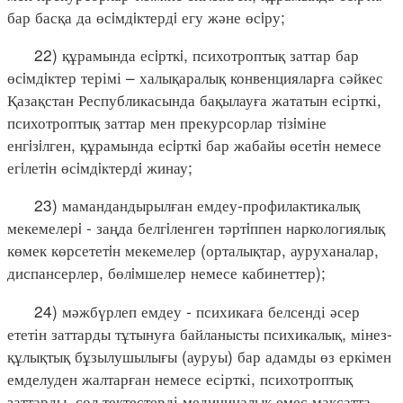
бар басқа да өсiмдiктердi егу және өсiру;
22) құрамында есiрткi, психотроптық заттар бар
өсiмдiктер терімі – халықаралық конвенцияларға сәйкес
Қазақстан Республикасында бақылауға жататын есірткі,
психотроптық заттар мен прекурсорлар тiзiміне
енгiзiлген, құрамында есiрткi бар жабайы өсетiн немесе
егiлетiн өсiмдiктердi жинау;
23) мамандандырылған емдеу-профилактикалық
мекемелерi - заңда белгiленген тәртiппен наркологиялық
көмек көрсететiн мекемелер (орталықтар, ауруханалар,
диспансерлер, бөлiмшелер немесе кабинеттер);
24) мәжбүрлеп емдеу - психикаға белсенді әсер
ететін заттарды тұтынуға байланысты психикалық, мінез-
құлықтық бұзылушылығы (ауруы) бар адамды өз еркімен
емделуден жалтарған немесе есірткі, психотроптық
заттарды, сол тектестерді медициналық емес мақсатта