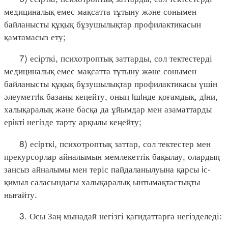
медициналық емес мақсатта тұтыну және сонымен
байланысты құқық бұзушылықтар профилактикасын
қамтамасыз ету;
7) есірткі, психотроптық заттарды, сол тектестерді
медициналық емес мақсатта тұтыну және сонымен
байланысты құқық бұзушылықтар профилактикасы үшін
әлеуметтiк базаны кеңейту, оның iшiнде қоғамдық, дiни,
халықаралық және басқа да ұйымдар мен азаматтарды
ерiктi негiзде тарту арқылы кеңейту;
8) есiрткi, психотроптық заттар, сол тектестер мен
прекурсорлар айналымын мемлекеттік бақылау, олардың
заңсыз айналымы мен теріс пайдаланылуына қарсы iс-
қимыл саласындағы халықаралық ынтымақтастықты
нығайту.
3. Осы Заң мынадай негізгі қағидаттарға негізделеді: