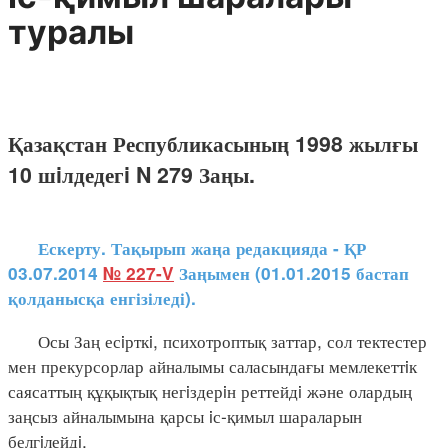
туралы
Қазақстан Республикасының 1998 жылғы
10 шiлдедегi N 279 Заңы.
Ескерту. Тақырып жаңа редакцияда - ҚР
03.07.2014
№ 227-V
Заңымен (01.01.2015 бастап
қолданысқа енгізіледі).
Осы Заң есiрткi, психотроптық заттар, сол тектестер
мен прекурсорлар айналымы саласындағы мемлекеттiк
саясаттың құқықтық негiздерiн реттейдi және олардың
заңсыз айналымына қарсы iс-қимыл шараларын
белгiлейдi.