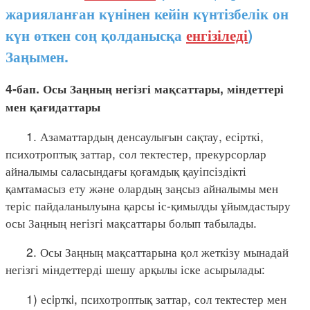
жарияланған күнінен кейін күнтізбелік он
күн өткен соң қолданысқа
енгізіледі
)
Заңымен.
4-бап. Осы Заңның негізгі мақсаттары, міндеттері
мен қағидаттары
1. Азаматтардың денсаулығын сақтау, есірткі,
психотроптық заттар, сол тектестер, прекурсорлар
айналымы саласындағы қоғамдық қауіпсіздікті
қамтамасыз ету және олардың заңсыз айналымы мен
теріс пайдаланылуына қарсы іс-қимылды ұйымдастыру
осы Заңның негізгі мақсаттары болып табылады.
2. Осы Заңның мақсаттарына қол жеткізу мынадай
негізгі міндеттерді шешу арқылы іске асырылады:
1) есiрткi, психотроптық заттар, сол тектестер мен