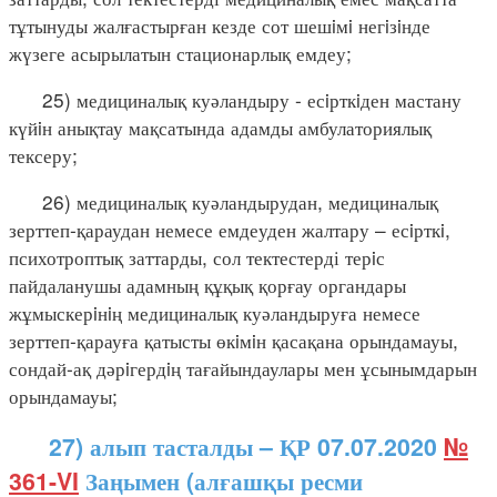
тұтынуды жалғастырған кезде сот шешiмi негiзiнде
жүзеге асырылатын стационарлық емдеу;
25) медициналық куәландыру - есiрткiден мастану
күйiн анықтау мақсатында адамды амбулаториялық
тексеру;
26) медициналық куәландырудан, медициналық
зерттеп-қараудан немесе емдеуден жалтару – есiрткi,
психотроптық заттарды, сол тектестерді терiс
пайдаланушы адамның құқық қорғау органдары
жұмыскерiнiң медициналық куәландыруға немесе
зерттеп-қарауға қатысты өкiмiн қасақана орындамауы,
сондай-ақ дәрiгердiң тағайындаулары мен ұсынымдарын
орындамауы;
27) алып тасталды – ҚР 07.07.2020
№
361-VI
Заңымен (алғашқы ресми