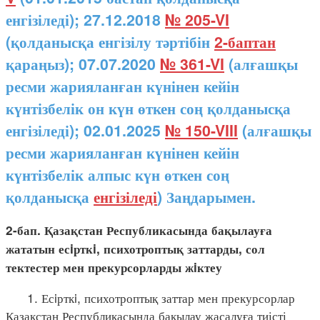
енгізіледі); 27.12.2018
№ 205-VI
(қолданысқа енгізілу тәртібін
2-баптан
қараңыз); 07.07.2020
№ 361-VI
(алғашқы
ресми жарияланған күнінен кейін
күнтізбелік он күн өткен соң қолданысқа
енгізіледі); 02.01.2025
№ 150-VIII
(алғашқы
ресми жарияланған күнінен кейін
күнтізбелік алпыс күн өткен соң
қолданысқа
енгізіледі
) Заңдарымен.
2-бап. Қазақстан Республикасында бақылауға
жататын есiрткi, психотроптық заттарды, сол
тектестер мен прекурсорларды жiктеу
1. Есiрткi, психотроптық заттар мен прекурсорлар
Қазақстан Республикасында бақылау жасалуға тиісті