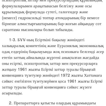
формулаларымен арақатынасын белгілеу және осы
құрылымдық формулада сутегі, галогендер және
(немесе) гидроксильді топтар атомдарының бір немесе
бірнеше алмастырғыштарының бар-жоғын айқындау сот
сараптама нысаналары болып табылады.
1-3. БҰҰ-ның Есірткіні бақылау жөніндегі
халықаралық комитетінің және Еуразиялық экономикалық
одақ елдерінің бақылауында жоқ психикаға белсенді әсер
ететін заттың айналымда жүргені анықталған жағдайда
оны есірткі, психотроптық заттар мен прекурсорларға
жатқызу 1961 жылғы Есiрткi заттар туралы бiрыңғай
конвенцияға түзетулер жөнiндегi 1972 жылғы Хаттамаға
сәйкес енгiзiлген түзетулерiмен қоса 1961 жылғы Есiрткi
заттар туралы бiрыңғай конвенцияға сәйкес жүзеге
асырылады.
2. Препараттарға қатысты олардың құрамындағы