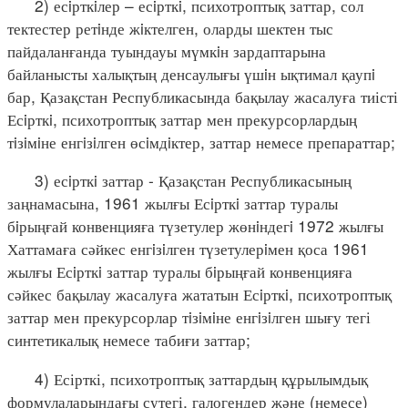
2) есiрткiлер – есiрткi, психотроптық заттар, сол
тектестер ретiнде жiктелген, оларды шектен тыс
пайдаланғанда туындауы мүмкiн зардаптарына
байланысты халықтың денсаулығы үшiн ықтимал қаупi
бар, Қазақстан Республикасында бақылау жасалуға тиісті
Есiрткi, психотроптық заттар мен прекурсорлардың
тiзiмiне енгiзiлген өсiмдiктер, заттар немесе препараттар;
3) есiрткi заттар - Қазақстан Республикасының
заңнамасына, 1961 жылғы Есiрткi заттар туралы
бiрыңғай конвенцияға түзетулер жөнiндегi 1972 жылғы
Хаттамаға сәйкес енгiзiлген түзетулерiмен қоса 1961
жылғы Есiрткi заттар туралы бiрыңғай конвенцияға
сәйкес бақылау жасалуға жататын Есiрткi, психотроптық
заттар мен прекурсорлар тiзiмiне енгiзiлген шығу тегі
синтетикалық немесе табиғи заттар;
4) Есірткі, психотроптық заттардың құрылымдық
формулаларындағы сутегі, галогендер және (немесе)