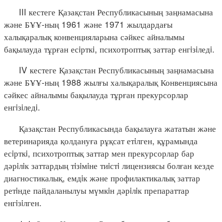
III кестеге Қазақстан Республикасының заңнамасына
және БҰҰ-ның 1961 және 1971 жылдардағы
халықаралық конвенцияларына сәйкес айналымы
бақылауда тұрған есiрткi, психотроптық заттар енгiзiледi.
IV кестеге Қазақстан Республикасының заңнамасына
және БҰҰ-ның 1988 жылғы халықаралық Конвенциясына
сәйкес айналымы бақылауда тұрған прекурсорлар
енгiзiледi.
Қазақстан Республикасында бақылауға жататын және
ветеринарияда қолдануға рұқсат етiлген, құрамында
есiрткi, психотроптық заттар мен прекурсорлар бар
дәрiлiк заттардың тiзiмiне тиiстi лицензиясы болған кезде
диагностикалық, емдiк және профилактикалық заттар
ретiнде пайдаланылуы мүмкiн дәрiлiк препараттар
енгiзiлген.