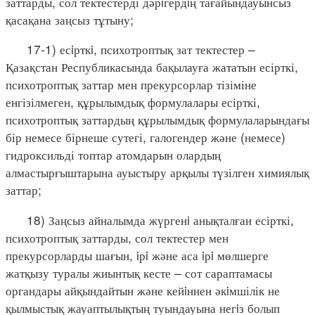
заттарды, сол тектестерді дәрiгердiң тағайындауынсыз
қасақана заңсыз тұтыну;
17-1) есiрткi, психотроптық зат тектестер –
Қазақстан Республикасында бақылауға жататын есірткі,
психотроптық заттар мен прекурсорлар тізіміне
енгізілмеген, құрылымдық формулалары есірткі,
психотроптық заттардың құрылымдық формулаларындағы
бір немесе бірнеше сутегі, галогендер және (немесе)
гидроксильді топтар атомдарын олардың
алмастырғыштарына ауыстыру арқылы түзілген химиялық
заттар;
18) Заңсыз айналымда жүргенi анықталған есірткі,
психотроптық заттарды, сол тектестер мен
прекурсорларды шағын, iрi және аса iрi мөлшерге
жатқызу туралы жиынтық кесте – сот сараптамасы
органдары айқындайтын және кейiннен әкiмшілік не
қылмыстық жауаптылықтың туындауына негiз болып