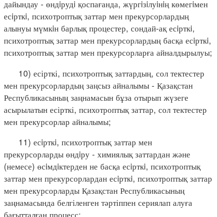
дайындау - өндiрудi қоспағанда, жүргiзiлуiнiң көмегiмен
есiрткi, психотроптық заттар мен прекурсорлардың
алынуы мүмкiн барлық процестер, сондай-ақ есiрткi,
психотроптық заттар мен прекурсорлардың басқа есiрткi,
психотроптық заттар мен прекурсорларға айналдырылуы;
10) есірткі, психотроптық заттардың, сол тектестер
мен прекурсорлардың заңсыз айналымы - Қазақстан
Республикасының заңнамасын бұза отырып жүзеге
асырылатын есірткі, психотроптық заттар, сол тектестер
мен прекурсорлар айналымы;
11) есiрткi, психотроптық заттар мен
прекурсорларды өндiру - химиялық заттардан және
(немесе) өсiмдiктерден не басқа есiрткi, психотроптық
заттар мен прекурсорлардан есiрткi, психотроптық заттар
мен прекурсорларды Қазақстан Республикасының
заңнамасында белгіленген тәртіппен сериялап алуға
бағытталған процесс;