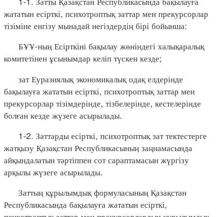
1-1. Затты Қазақстан Республикасында бақылауға
жататын есірткі, психотроптық заттар мен прекурсорлар
тізіміне енгізу мынадай негіздердің бірі бойынша:
БҰҰ-ның Есірткіні бақылау жөніндегі халықаралық
комитетінен ұсынымдар келіп түскен кезде;
зат Еуразиялық экономикалық одақ елдерінде
бақылауға жататын есірткі, психотроптық заттар мен
прекурсорлар тізімдерінде, тізбелерінде, кестелерінде
болған кезде жүзеге асырылады.
1-2. Заттарды есірткі, психотроптық зат тектестерге
жатқызу Қазақстан Республикасының заңнамасында
айқындалатын тәртіппен сот сараптамасын жүргізу
арқылы жүзеге асырылады.
Заттың құрылымдық формуласының Қазақстан
Республикасында бақылауға жататын есірткі,
психотроптық заттар мен прекурсорлардың құрылымдық