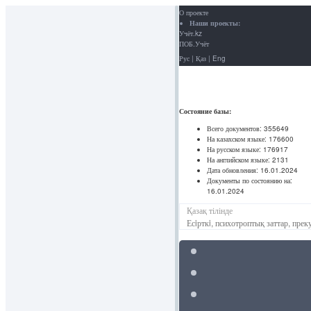
О проекте
Наши проекты:
Учёт.kz
ПОБ.Учёт
Рус
|
Қаз
|
Eng
Состояние базы:
Всего документов:
355649
На казахском языке:
176600
На русском языке:
176917
На английском языке:
2131
Дата обновления:
16.01.2024
Документы по состоянию на:
16.01.2024
Қазақ тілінде
Есiрткi, психотроптық заттар, пр