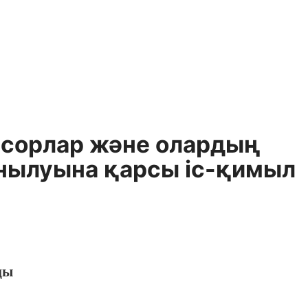
урсорлар және олардың
анылуына қарсы iс-қимыл
ңы