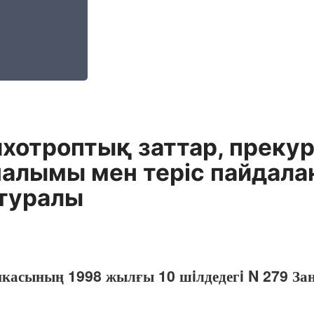
сихотроптық заттар, прек
налымы мен терiс пайдал
туралы
икасының 1998 жылғы 10 шiлдедегi N 279 За