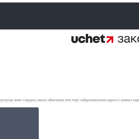
екурсорлар және олардың заңсыз айналымы мен терiс пайдаланылуына қарсы iс-қимыл ша