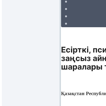
Есiрткi, п
заңсыз ай
шаралары 
Қазақстан Республ