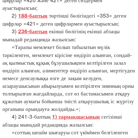
ауыстырылсын;
2)
төртінші бөлігіндегі «353» деген
188-баптың
цифрлар «421» деген цифрлармен ауыстырылсын;
3)
екінші бөлігінің екінші абзацы
236-баптың
мынадай редакцияда жазылсын:
«Тарапы мемлекет болып табылатын мүлік
тәркіленген, мемлекет кірісіне өндіріп алынған, сондай-
ақ қылмыстық құқық бұзушылықпен келтірілген залал
өндіріп алынған, алименттер өндіріп алынған, мертігуден
немесе денсаулыққа өзге де зақым келуден,
асыраушысынан айырылуымен келтірілген зиянның орны
толтырылған жағдайларда, сот өз бастамасымен атқару
құжатын аумағы бойынша тиісті атқарушылық іс жүргізу
органына орындауға жолдайды.»;
4) 241-3-баптың
сегізінші
1) тармақшасының
абзацы мынадай редакцияда жазылсын:
«соттың шешiм шығаруы сот үкiмiмен белгіленген