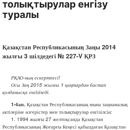
толықтырулар енгізу
туралы
Қазақстан Республикасының Заңы 2014
жылғы 3 шілдедегі № 227-V ҚРЗ
РҚАО-ның ескертпесі!
Осы Заң 2015 жылғы 1 қаңтардан бастап
қолданысқа енгiзiледi.
Қазақстан Республикасының мына заңнамалық
1-бап.
актілеріне өзгерістер мен толықтырулар енгізілсін:
1. 1994 жылғы 27 желтоқсанда Қазақстан
Республикасының Жоғарғы Кеңесі қабылдаған Қазақстан