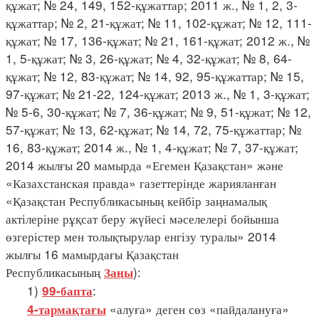
құжат; № 24, 149, 152-құжаттар; 2011 ж., № 1, 2, 3-
құжаттар; № 2, 21-құжат; № 11, 102-құжат; № 12, 111-
құжат; № 17, 136-құжат; № 21, 161-құжат; 2012 ж., №
1, 5-құжат; № 3, 26-құжат; № 4, 32-құжат; № 8, 64-
құжат; № 12, 83-құжат; № 14, 92, 95-құжаттар; № 15,
97-құжат; № 21-22, 124-құжат; 2013 ж., № 1, 3-құжат;
№ 5-6, 30-құжат; № 7, 36-құжат; № 9, 51-құжат; № 12,
57-құжат; № 13, 62-құжат; № 14, 72, 75-құжаттар; №
16, 83-құжат; 2014 ж., № 1, 4-құжат; № 7, 37-құжат;
2014 жылғы 20 мамырда «Егемен Қазақстан» және
«Казахстанская правда» газеттерінде жарияланған
«Қазақстан Республикасының кейбір заңнамалық
актілеріне рұқсат беру жүйесі мәселелері бойынша
өзгерістер мен толықтырулар енгізу туралы» 2014
жылғы 16 мамырдағы Қазақстан
Республикасының
):
Заңы
1)
:
99-бапта
«алуға» деген сөз «пайдалануға»
4-тармақтағы