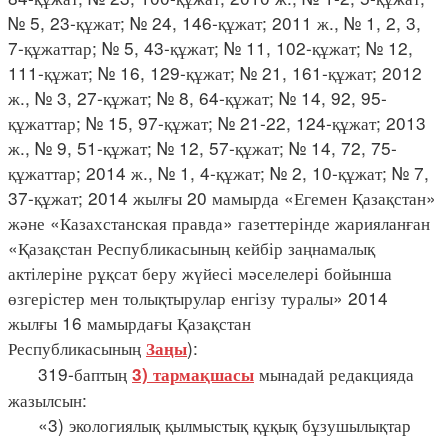
№ 5, 23-құжат; № 24, 146-құжат; 2011 ж., № 1, 2, 3,
7-құжаттар; № 5, 43-құжат; № 11, 102-құжат; № 12,
111-құжат; № 16, 129-құжат; № 21, 161-құжат; 2012
ж., № 3, 27-құжат; № 8, 64-құжат; № 14, 92, 95-
құжаттар; № 15, 97-құжат; № 21-22, 124-құжат; 2013
ж., № 9, 51-құжат; № 12, 57-құжат; № 14, 72, 75-
құжаттар; 2014 ж., № 1, 4-құжат; № 2, 10-құжат; № 7,
37-құжат; 2014 жылғы 20 мамырда «Егемен Қазақстан»
және «Казахстанская правда» газеттерінде жарияланған
«Қазақстан Республикасының кейбір заңнамалық
актілеріне рұқсат беру жүйесі мәселелері бойынша
өзгерістер мен толықтырулар енгізу туралы» 2014
жылғы 16 мамырдағы Қазақстан
Республикасының
):
Заңы
319-баптың
мынадай редакцияда
3) тармақшасы
жазылсын:
«3) экологиялық қылмыстық құқық бұзушылықтар