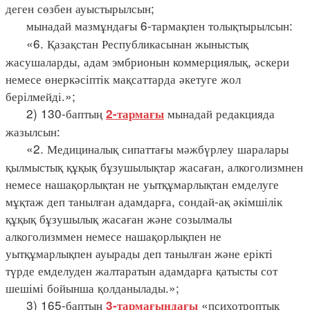
деген сөзбен ауыстырылсын;
мынадай мазмұндағы 6-тармақпен толықтырылсын:
«6. Қазақстан Республикасынан жыныстық
жасушаларды, адам эмбрионын коммерциялық, әскери
немесе өнеркәсіптік мақсаттарда әкетуге жол
берілмейді.»;
2) 130-баптың
мынадай редакцияда
2-тармағы
жазылсын:
«2. Медициналық сипаттағы мәжбүрлеу шаралары
қылмыстық құқық бұзушылықтар жасаған, алкоголизмнен
немесе нашақорлықтан не уытқұмарлықтан емделуге
мұқтаж деп танылған адамдарға, сондай-ақ әкімшілік
құқық бұзушылық жасаған және созылмалы
алкоголизммен немесе нашақорлықпен не
уытқұмарлықпен ауырады деп танылған және ерікті
түрде емделуден жалтаратын адамдарға қатысты сот
шешімі бойынша қолданылады.»;
3) 165-баптың
«психотроптық
3-тармағындағы