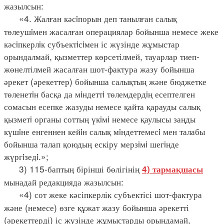
жазылсын:
«4. Жалған кәсiпорын деп танылған салық
төлеушiмен жасалған операциялар бойынша немесе жеке
кәсiпкерлiк субъектiсiмен іс жүзінде жұмыстар
орындалмай, қызметтер көрсетілмей, тауарлар тиеп-
жөнелтілмей жасалған шот-фактура жазу бойынша
әрекет (әрекеттер) бойынша салықтың және бюджетке
төленетiн басқа да мiндеттi төлемдердiң есептелген
сомасын есепке жазуды немесе қайта қарауды салық
қызметi органы соттың үкiмi немесе қаулысы заңды
күшiне енгеннен кейiн салық мiндеттемесi мен талабы
бойынша талап қоюдың ескіру мерзiмi шегiнде
жүргiзедi.»;
3) 115-баптың бірінші бөлігінің
4) тармақшасы
мынадай редакцияда жазылсын:
«4) сот жеке кәсіпкерлік субъектісі шот-фактура
және (немесе) өзге құжат жазу бойынша әрекетті
(әрекеттерді) іс жүзінде жұмыстарды орындамай,