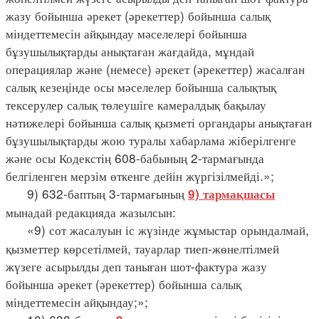
жазу бойынша әрекет (әрекеттер) бойынша салық
міндеттемесін айқындау мәселелері бойынша
бұзушылықтарды анықтаған жағдайда, мұндай
операциялар және (немесе) әрекет (әрекеттер) жасалған
салық кезеңінде осы мәселелер бойынша салықтық
тексерулер салық төлеушіге камералдық бақылау
нәтижелері бойынша салық қызметі органдары анықтаған
бұзушылықтарды жою туралы хабарлама жіберілгенге
және осы Кодекстің 608-бабының 2-тармағында
белгіленген мерзім өткенге дейін жүргізілмейді.»;
9) 632-баптың 3-тармағының
9) тармақшасы
мынадай редакцияда жазылсын:
«9) сот жасалуын іс жүзінде жұмыстар орындалмай,
қызметтер көрсетілмей, тауарлар тиеп-жөнелтілмей
жүзеге асырылды деп таныған шот-фактура жазу
бойынша әрекет (әрекеттер) бойынша салық
міндеттемесін айқындау;»;