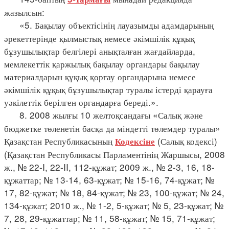
жазылсын:
«5. Бақылау объектісінің лауазымды адамдарының
әрекеттерінде қылмыстық немесе әкімшілік құқық
бұзушылықтар белгілері анықталған жағдайларда,
мемлекеттік қаржылық бақылау органдары бақылау
материалдарын құқық қорғау органдарына немесе
әкімшілік құқық бұзушылықтар туралы істерді қарауға
уәкілеттік берілген органдарға береді.».
8. 2008 жылғы 10 желтоқсандағы «Салық және
бюджетке төленетін басқа да міндетті төлемдер туралы»
Қазақстан Республикасының
(Салық кодексі)
Кодексіне
(Қазақстан Республикасы Парламентінің Жаршысы, 2008
ж., № 22-I, 22-II, 112-құжат; 2009 ж., № 2-3, 16, 18-
құжаттар; № 13-14, 63-құжат; № 15-16, 74-құжат; №
17, 82-құжат; № 18, 84-құжат; № 23, 100-құжат; № 24,
134-құжат; 2010 ж., № 1-2, 5-құжат; № 5, 23-құжат; №
7, 28, 29-құжаттар; № 11, 58-құжат; № 15, 71-құжат;