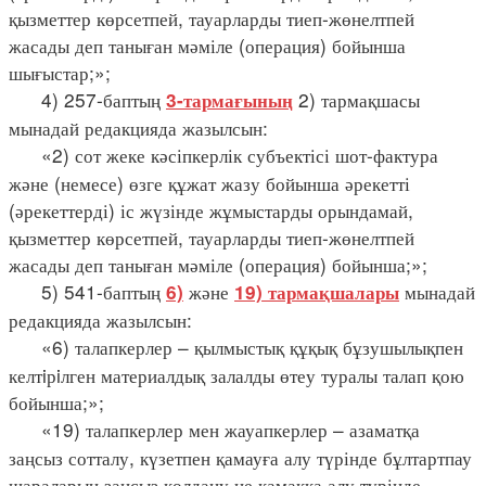
қызметтер көрсетпей, тауарларды тиеп-жөнелтпей
жасады деп таныған мәміле (операция) бойынша
шығыстар;»;
4) 257-баптың
2) тармақшасы
3-тармағының
мынадай редакцияда жазылсын:
«2) сот жеке кәсіпкерлік субъектісі шот-фактура
және (немесе) өзге құжат жазу бойынша әрекетті
(әрекеттерді) іс жүзінде жұмыстарды орындамай,
қызметтер көрсетпей, тауарларды тиеп-жөнелтпей
жасады деп таныған мәміле (операция) бойынша;»;
5) 541-баптың
және
мынадай
6)
19) тармақшалары
редакцияда жазылсын:
«6) талапкерлер – қылмыстық құқық бұзушылықпен
келтiрiлген материалдық залалды өтеу туралы талап қою
бойынша;»;
«19) талапкерлер мен жауапкерлер – азаматқа
заңсыз сотталу, күзетпен қамауға алу түрінде бұлтартпау
шараларын заңсыз қолдану не қамаққа алу түрінде