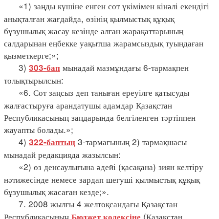
«1) заңды күшіне енген сот үкімімен кінәлі екендігі
анықталған жағдайда, өзінің қылмыстық құқық
бұзушылық жасау кезінде алған жарақаттарының
салдарынан еңбекке уақытша жарамсыздық туындаған
қызметкерге;»;
3)
мынадай мазмұндағы 6-тармақпен
303-бап
толықтырылсын:
«6. Сот заңсыз деп таныған ереуілге қатысуды
жалғастыруға арандатушы адамдар Қазақстан
Республикасының заңдарында белгіленген тәртіппен
жауапты болады.»;
4)
3-тармағының 2) тармақшасы
322-баптың
мынадай редакцияда жазылсын:
«2) өз денсаулығына әдейі (қасақана) зиян келтіру
нәтижесінде немесе зардап шегуші қылмыстық құқық
бұзушылық жасаған кезде;».
7. 2008 жылғы 4 желтоқсандағы Қазақстан
Республикасының
(Қазақстан
Бюджет кодексіне