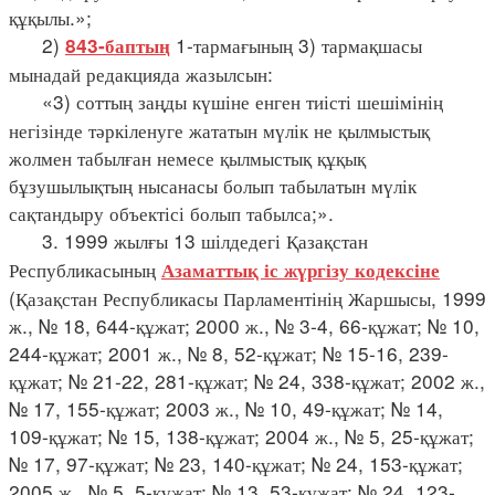
құқылы.»;
2)
1-тармағының 3) тармақшасы
843-баптың
мынадай редакцияда жазылсын:
«3) соттың заңды күшіне енген тиісті шешімінің
негізінде тәркіленуге жататын мүлік не қылмыстық
жолмен табылған немесе қылмыстық құқық
бұзушылықтың нысанасы болып табылатын мүлік
сақтандыру объектісі болып табылса;».
3. 1999 жылғы 13 шілдедегі Қазақстан
Республикасының
Азаматтық іс жүргізу кодексіне
(Қазақстан Республикасы Парламентінің Жаршысы, 1999
ж., № 18, 644-құжат; 2000 ж., № 3-4, 66-құжат; № 10,
244-құжат; 2001 ж., № 8, 52-құжат; № 15-16, 239-
құжат; № 21-22, 281-құжат; № 24, 338-құжат; 2002 ж.,
№ 17, 155-құжат; 2003 ж., № 10, 49-құжат; № 14,
109-құжат; № 15, 138-құжат; 2004 ж., № 5, 25-құжат;
№ 17, 97-құжат; № 23, 140-құжат; № 24, 153-құжат;
2005 ж., № 5, 5-құжат; № 13, 53-құжат; № 24, 123-