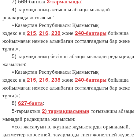
7) 569-баптың
:
3-тармағында
4) тармақшаның алтыншы абзацы мынадай
редакцияда жазылсын:
«Қазақстан Республикасы Қылмыстық
кодексiнiң
,
,
және
бойынша
215
216
238
240-баптары
жойылмаған немесе алынбаған сотталғандығы бар жеке
тұлға;»;
5) тармақшаның бесінші абзацы мынадай редакцияда
жазылсын:
«Қазақстан Республикасы Қылмыстық
кодексiнiң
,
,
және
бойынша
215
216
238
240-баптары
жойылмаған немесе алынбаған сотталғандығы бар жеке
тұлға;»;
8)
:
627-бапта
5-тармақтың
тоғызыншы абзацы
2) тармақшасының
мынадай редакцияда жазылсын:
«сот жасалуын іс жүзінде жұмыстарды орындамай,
қызметтер көрсетпей, тауарларды тиеп-жөнелтпей жүзеге