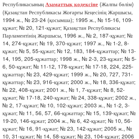
Республикасының
(Жалпы бөлім)
Азаматтық кодексіне
(Қазақстан Республикасы Жоғарғы Кеңесінің Жаршысы,
1994 ж., № 23-24 (қосымша); 1995 ж., № 15-16, 109-
құжат; № 20, 121-құжат; Қазақстан Республикасы
Парламентінің Жаршысы, 1996 ж., № 2, 187-құжат; №
14, 274-құжат; № 19, 370-құжат; 1997 ж., № 1-2, 8-
құжат; № 5, 55-құжат; № 12, 183, 184-құжаттар; № 13-
14, 195, 205-құжаттар; 1998 ж., № 2-3, 23-құжат; № 5-
6, 50-құжат; № 11-12, 178-құжат; № 17-18, 224, 225-
құжаттар; № 23, 429-құжат; 1999 ж., № 20, 727, 731-
құжаттар; № 23, 916-құжат; 2000 ж., № 18, 336-құжат;
№ 22, 408-құжат; 2001 ж., № 1, 7-құжат; № 8, 52-
құжат; № 17-18, 240-құжат; № 24, 338-құжат; 2002 ж.,
№ 2, 17-құжат; № 10, 102-құжат; 2003 ж., № 1-2, 3-
құжат; № 11, 56, 57, 66-құжаттар; № 15, 139-құжат; №
19-20, 146-құжат; 2004 ж., № 6, 42-құжат; № 10, 56-
құжат; № 16, 91-құжат; № 23, 142-құжат; 2005 ж., №
10, 31-құжат; № 14, 58-құжат; № 23, 104-құжат; 2006