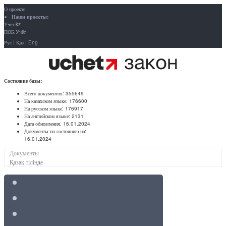
О проекте
Наши проекты:
Учёт.kz
ПОБ.Учёт
Рус
|
Қаз
|
Eng
Состояние базы:
Всего документов:
355649
На казахском языке:
176600
На русском языке:
176917
На английском языке:
2131
Дата обновления:
16.01.2024
Документы по состоянию на:
16.01.2024
Документы
Қазақ тілінде