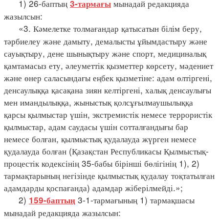
1) 26-баптың
мынадай редакцияда
3-тармағы
жазылсын:
«3. Кәмелетке толмағандар қатысатын білім беру,
тәрбиелеу және дамыту, демалысты ұйымдастыру және
сауықтыру, дене шынықтыру және спорт, медициналық
қамтамасыз ету, әлеуметтік қызметтер көрсету, мәдениет
және өнер саласындағы еңбек қызметіне: адам өлтіргені,
денсаулыққа қасақана зиян келтіргені, халық денсаулығы
мен имандылыққа, жыныстық қолсұғылмаушылыққа
қарсы қылмыстар үшін, экстремистік немесе террористік
қылмыстар, адам саудасы үшін сотталғандығы бар
немесе болған, қылмыстық қудалауда жүрген немесе
қудалауда болған (Қазақстан Республикасы Қылмыстық-
процестік кодексінің 35-бабы бірінші бөлігінің 1), 2)
тармақтарының негізінде қылмыстық қудалау тоқтатылған
адамдарды қоспағанда) адамдар жіберілмейді.»;
2)
3-1-тармағының 1) тармақшасы
159-баптың
мынадай редакцияда жазылсын: