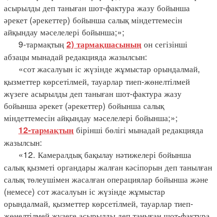
асырылды деп таныған шот-фактура жазу бойынша
әрекет (әрекеттер) бойынша салық міндеттемесін
айқындау мәселелері бойынша;»;
9-тармақтың
он сегізінші
2) тармақшасының
абзацы мынадай редакцияда жазылсын:
«сот жасалуын іс жүзінде жұмыстар орындалмай,
қызметтер көрсетілмей, тауарлар тиеп-жөнелтілмей
жүзеге асырылды деп таныған шот-фактура жазу
бойынша әрекет (әрекеттер) бойынша салық
міндеттемесін айқындау мәселелері бойынша;»;
бірінші бөлігі мынадай редакцияда
12-тармақтың
жазылсын:
«12. Камералдық бақылау нәтижелері бойынша
салық қызметі органдары жалған кәсіпорын деп танылған
салық төлеушімен жасалған операциялар бойынша және
(немесе) сот жасалуын іс жүзінде жұмыстар
орындалмай, қызметтер көрсетілмей, тауарлар тиеп-
жөнелтілмей жүзеге асырылды деп таныған шот-фактура