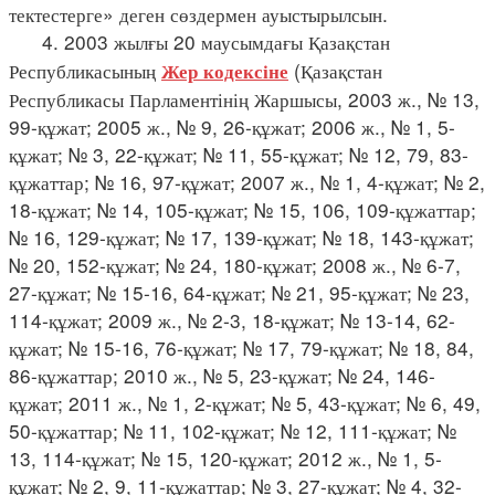
тектестерге» деген сөздермен ауыстырылсын.
4. 2003 жылғы 20 маусымдағы Қазақстан
Республикасының
(Қазақстан
Жер кодексіне
Республикасы Парламентінің Жаршысы, 2003 ж., № 13,
99-құжат; 2005 ж., № 9, 26-құжат; 2006 ж., № 1, 5-
құжат; № 3, 22-құжат; № 11, 55-құжат; № 12, 79, 83-
құжаттар; № 16, 97-құжат; 2007 ж., № 1, 4-құжат; № 2,
18-құжат; № 14, 105-құжат; № 15, 106, 109-құжаттар;
№ 16, 129-құжат; № 17, 139-құжат; № 18, 143-құжат;
№ 20, 152-құжат; № 24, 180-құжат; 2008 ж., № 6-7,
27-құжат; № 15-16, 64-құжат; № 21, 95-құжат; № 23,
114-құжат; 2009 ж., № 2-3, 18-құжат; № 13-14, 62-
құжат; № 15-16, 76-құжат; № 17, 79-құжат; № 18, 84,
86-құжаттар; 2010 ж., № 5, 23-құжат; № 24, 146-
құжат; 2011 ж., № 1, 2-құжат; № 5, 43-құжат; № 6, 49,
50-құжаттар; № 11, 102-құжат; № 12, 111-құжат; №
13, 114-құжат; № 15, 120-құжат; 2012 ж., № 1, 5-
құжат; № 2, 9, 11-құжаттар; № 3, 27-құжат; № 4, 32-