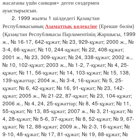
жасағаны үшiн санкция» деген сөздермен
ауыстырылсын.
2. 1999 жылғы 1 шілдедегі Қазақстан
Республикасының
(Ерекше бөлім)
Азаматтық кодексіне
(Қазақстан Республикасы Парламентінің Жаршысы, 1999
ж., № 16-17, 642-құжат; № 23, 929-құжат; 2000 ж., №
3-4, 66-құжат; № 10, 244-құжат; № 22, 408-құжат;
2001 ж., № 23, 309-құжат; № 24, 338-құжат; 2002 ж.,
№ 10, 102-құжат; 2003 ж., № 1-2, 7-құжат; № 4, 25-
құжат; № 11, 56-құжат; № 14, 103-құжат; № 15, 138,
139-құжаттар; 2004 ж., № 3-4, 16-құжат; № 5, 25-
құжат; № 6, 42-құжат; № 16, 91-құжат; № 23, 142-
құжат; 2005 ж., № 21-22, 87-құжат; № 23, 104-құжат;
2006 ж., № 4, 24, 25-құжаттар; № 8, 45-құжат; № 11,
55-құжат; № 13, 85-құжат; 2007 ж., № 3, 21-құжат; №
4, 28-құжат; № 5-6, 37-құжат; № 8, 52-құжат; № 9, 67-
құжат; № 12, 88-құжат; 2009 ж., № 2-3, 16-құжат; №
9-10, 48-құжат; № 17, 81-құжат; № 19, 88-құжат; №