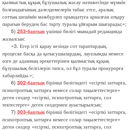
қылмыстық құқық бұзушылық жасау нәтижесiнде мүмкiн
болғандығының дәлелдемелерiн табыс етсе, аралық
соттың шешiмiн мәжбүрлеп орындатуға арналған атқару
парағын беруден бас тарту туралы ұйғарым шығарады;»;
5)
үшінші бөлігі мынадай редакцияда
253-баптың
жазылсын:
«3. Егер істі қарау кезінде сот тараптардың,
процеске басқа да қатысушылардың, лауазымды немесе
өзге де адамның әрекеттерінен қылмыстық құқық
бұзушылық белгілерін тапса, ол бұл туралы прокурорға
хабарлайды.»;
6)
бірінші бөлігіндегі «есірткі заттарға,
302-баптың
психотроптық заттарға немесе солар тақылеттестерге»
деген сөздер «есірткі, психотроптық заттарға, сол
тектестерге» деген сөздермен ауыстырылсын;
7)
бірінші бөлігіндегі «есірткі заттарға,
303-баптың
психотроптық заттарға немесе солар тақылеттестерге»
деген сөздер «есірткі, психотроптық заттарға, сол