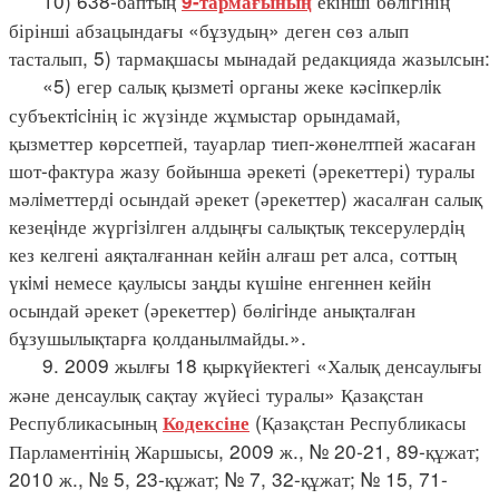
10) 638-баптың
екінші бөлігінің
9-тармағының
бірінші абзацындағы «бұзудың» деген сөз алып
тасталып, 5) тармақшасы мынадай редакцияда жазылсын:
«5) егер салық қызметi органы жеке кәсiпкерлiк
субъектiсiнің іс жүзінде жұмыстар орындамай,
қызметтер көрсетпей, тауарлар тиеп-жөнелтпей жасаған
шот-фактура жазу бойынша әрекеті (әрекеттері) туралы
мәлiметтердi осындай әрекет (әрекеттер) жасалған салық
кезеңiнде жүргiзiлген алдыңғы салықтық тексерулердiң
кез келгені аяқталғаннан кейiн алғаш рет алса, соттың
үкiмi немесе қаулысы заңды күшiне енгеннен кейiн
осындай әрекет (әрекеттер) бөлiгiнде анықталған
бұзушылықтарға қолданылмайды.».
9. 2009 жылғы 18 қыркүйектегі «Халық денсаулығы
және денсаулық сақтау жүйесі туралы» Қазақстан
Республикасының
(Қазақстан Республикасы
Кодексіне
Парламентінің Жаршысы, 2009 ж., № 20-21, 89-құжат;
2010 ж., № 5, 23-құжат; № 7, 32-құжат; № 15, 71-