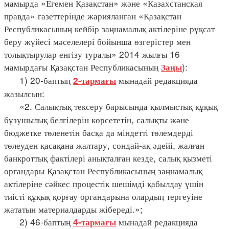
мамырда «Егемен Қазақстан» және «Казахстанская
правда» газеттерінде жарияланған «Қазақстан
Республикасының кейбір заңнамалық актілеріне рұқсат
беру жүйесі мәселелері бойынша өзгерістер мен
толықтырулар енгізу туралы» 2014 жылғы 16
мамырдағы Қазақстан Республикасының
):
Заңы
1) 20-баптың
мынадай редакцияда
2-тармағы
жазылсын:
«2. Салықтық тексеру барысында қылмыстық құқық
бұзушылық белгілерін көрсететін, салықты және
бюджетке төленетін басқа да міндетті төлемдерді
төлеуден қасақана жалтару, сондай-ақ әдейі, жалған
банкроттық фактілері анықталған кезде, салық қызметі
органдары Қазақстан Республикасының заңнамалық
актілеріне сәйкес процестік шешімді қабылдау үшін
тиісті құқық қорғау органдарына олардың тергеуіне
жататын материалдарды жібереді.»;
2) 46-баптың
мынадай редакцияда
4-тармағы