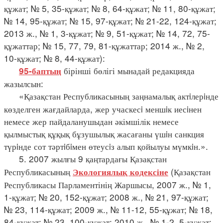
құжат; № 5, 35-құжат; № 8, 64-құжат; № 11, 80-құжат;
№ 14, 95-құжат; № 15, 97-құжат; № 21-22, 124-құжат;
2013 ж., № 1, 3-құжат; № 9, 51-құжат; № 14, 72, 75-
құжаттар; № 15, 77, 79, 81-құжаттар; 2014 ж., № 2,
10-құжат; № 8, 44-құжат):
бірінші бөлігі мынадай редакцияда
95-баптың
жазылсын:
«Қазақстан Республикасының заңнамалық актiлерiнде
көзделген жағдайларда, жер учаскесi меншiк иесiнен
немесе жер пайдаланушыдан әкімшілік немесе
қылмыстық құқық бұзушылық жасағаны үшiн санкция
түрiнде сот тәртiбiмен өтеусiз алып қойылуы мүмкiн.».
5. 2007 жылғы 9 қаңтардағы Қазақстан
Республикасының
(Қазақстан
Экологиялық кодексіне
Республикасы Парламентінің Жаршысы, 2007 ж., № 1,
1-құжат; № 20, 152-құжат; 2008 ж., № 21, 97-құжат;
№ 23, 114-құжат; 2009 ж., № 11-12, 55-құжат; № 18,
84-құжат; № 23, 100-құжат; 2010 ж., № 1-2, 5-құжат;