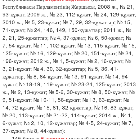
Республикасы Парламентінің Жаршысы, 2008 ж., № 21,
93-құжат; 2009 ж., № 23, 112-құжат; № 24, 129-құжат;
2010 ж., № 5, 23-құжат; № 7, 29, 32-құжаттар; № 15,
71-құжат; № 24, 146, 149, 150-құжаттар; 2011 ж., №
2, 21, 25-құжаттар; № 4, 37-құжат; № 6, 50-құжат; №
7, 54-құжат; № 11, 102-құжат; № 13, 115-құжат; № 15,
125-құжат; № 16, 129-құжат; № 20, 151-құжат; № 24,
196-құжат; 2012 ж., № 1, 5-құжат; № 2, 16-құжат; №
3, 21-құжат; № 4, 30, 32-құжаттар; № 5, 36, 41-
құжаттар; № 8, 64-құжат; № 13, 91-құжат; № 14, 94-
құжат; № 18-19, 119-құжат; № 23-24, 125-құжат; 2013
ж., № 2, 13-құжат; № 5-6, 30-құжат; № 8, 50-құжат; №
9, 51-құжат; № 10-11, 56-құжат; № 13, 63-құжат; №
14, 72-құжат; № 15, 81, 82-құжаттар; № 16, 83-құжат;
№ 20, 113-құжат; № 21-22, 114-құжат; 2014 ж., № 1,
6-құжат; № 2, 10, 12-құжаттар; № 4-5, 24-құжат; № 7,
37-құжат; № 8, 44-құжат):
145-баптың
мынадай редакцияда
5-тармағы