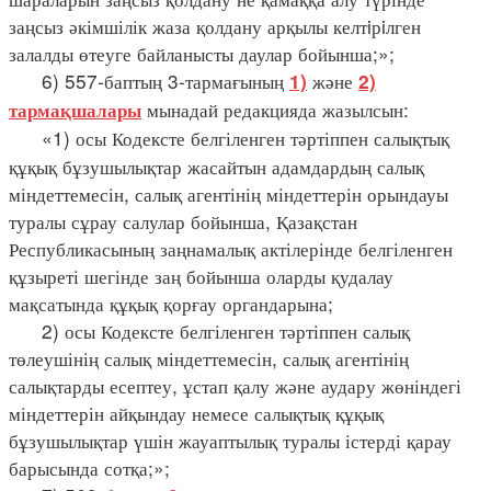
заңсыз әкімшілік жаза қолдану арқылы келтiрiлген
залалды өтеуге байланысты даулар бойынша;»;
6) 557-баптың 3-тармағының
және
1)
2)
мынадай редакцияда жазылсын:
тармақшалары
«1) осы Кодексте белгіленген тәртіппен салықтық
құқық бұзушылықтар жасайтын адамдардың салық
міндеттемесін, салық агентінің міндеттерін орындауы
туралы сұрау салулар бойынша, Қазақстан
Республикасының заңнамалық актілерінде белгіленген
құзыреті шегінде заң бойынша оларды қудалау
мақсатында құқық қорғау органдарына;
2) осы Кодексте белгіленген тәртіппен салық
төлеушінің салық міндеттемесін, салық агентінің
салықтарды есептеу, ұстап қалу және аудару жөніндегі
міндеттерін айқындау немесе салықтық құқық
бұзушылықтар үшін жауаптылық туралы істерді қарау
барысында сотқа;»;