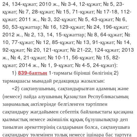
24, 134-құжат; 2010 ж., № 3-4, 12-құжат; № 5, 23-
құжат; № 7, 28-құжат; № 15, 71-құжат; № 17-18, 112-
құжат; 2011 ж., № 3, 32-құжат; № 5, 43-құжат; № 6,
50, 53-құжаттар; № 16, 129-құжат; № 24, 196-құжат;
2012 ж., № 2, 13, 14, 15-құжаттар; № 8, 64-құжат; №
10, 77-құжат; № 12, 85-құжат; № 13, 91-құжат; № 14,
92-құжат; № 20, 121-құжат; № 21-22, 124-құжат; 2013
ж., № 4, 21-құжат; № 10-11, 56-құжат; № 15, 82-
құжат; 2014 ж., № 1, 9-құжат; № 4-5, 24-құжат):
1)
1-тармағы бірінші бөлігінің 2)
839-баптың
тармақшасы мынадай редакцияда жазылсын:
«2) сақтанушының, сақтандырылған адамның және
(немесе) пайда алушының Қазақстан Республикасының
заңнамалық актілерінде белгіленген тәртіппен
сақтандыру жағдайымен себептік байланыстағы қасақана
қылмыстық немесе әкімшілік құқық бұзушылықтар деп
танылған әрекеттерінің салдарынан болса, сақтанушыға
сақтандыру төлемінен толық немесе ішінара бас тартуға