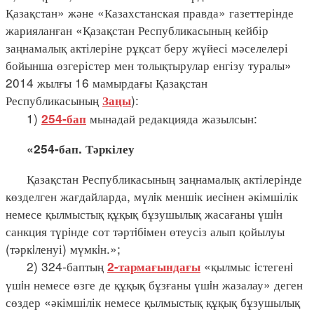
Қазақстан» және «Казахстанская правда» газеттерінде
жарияланған «Қазақстан Республикасының кейбір
заңнамалық актілеріне рұқсат беру жүйесі мәселелері
бойынша өзгерістер мен толықтырулар енгізу туралы»
2014 жылғы 16 мамырдағы Қазақстан
Республикасының
):
Заңы
1)
мынадай редакцияда жазылсын:
254-бап
«254-бап. Тәркілеу
Қазақстан Республикасының заңнамалық актілерінде
көзделген жағдайларда, мүлiк меншiк иесiнен әкімшілік
немесе қылмыстық құқық бұзушылық жасағаны үшiн
санкция түрiнде сот тәртiбiмен өтеусіз алып қойылуы
(тәркiленуі) мүмкiн.»;
2) 324-баптың
«қылмыс iстегенi
2-тармағындағы
үшiн немесе өзге де құқық бұзғаны үшiн жазалау» деген
сөздер «әкімшілік немесе қылмыстық құқық бұзушылық