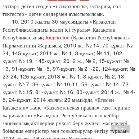
заттар» деген сөздер «психотроптық заттарды, сол
тектестер» деген сөздермен ауыстырылсын.
10. 2010 жылғы 30 маусымдағы «Қазақстан
Республикасындағы кеден ісі туралы» Қазақстан
Республикасының
(Қазақстан Республикасы
Кодексіне
Парламентінің Жаршысы, 2010 ж., № 14, 70-құжат; №
24, 145-құжат; 2011 ж., № 1, 3-құжат; № 11, 102-
құжат; № 19, 145-құжат; 2012 ж., № 2, 15-құжат; №
13, 91-құжат; № 15, 97-құжат; № 21-22, 124-құжат; №
23-24, 125-құжат; 2013 ж., № 1, 3-құжат; № 2, 13-
құжат; № 7, 36-құжат; № 10-11, 56-құжат; № 14, 72-
құжат; № 15, 81-құжат; № 16, 83-құжат; 2014 ж., № 4-
5, 24-құжат; 2014 жылғы 20 мамырда «Егемен
Қазақстан» және «Казахстанская правда» газеттерінде
жарияланған «Қазақстан Республикасының кейбір
заңнамалық актілеріне рұқсат беру жүйесі мәселелері
Вверх
бойынша өзгерістер мен толықтырулар енгізу туралы»
2014 жылғы 16 мамырдағы Қазақстан