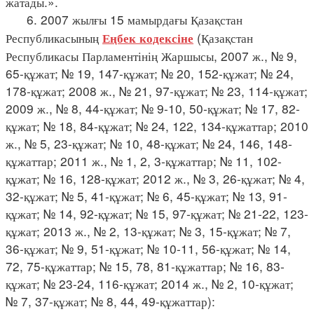
жатады.».
6. 2007 жылғы 15 мамырдағы Қазақстан
Республикасының
(Қазақстан
Еңбек кодексіне
Республикасы Парламентінің Жаршысы, 2007 ж., № 9,
65-құжат; № 19, 147-құжат; № 20, 152-құжат; № 24,
178-құжат; 2008 ж., № 21, 97-құжат; № 23, 114-құжат;
2009 ж., № 8, 44-құжат; № 9-10, 50-құжат; № 17, 82-
құжат; № 18, 84-құжат; № 24, 122, 134-құжаттар; 2010
ж., № 5, 23-құжат; № 10, 48-құжат; № 24, 146, 148-
құжаттар; 2011 ж., № 1, 2, 3-құжаттар; № 11, 102-
құжат; № 16, 128-құжат; 2012 ж., № 3, 26-құжат; № 4,
32-құжат; № 5, 41-құжат; № 6, 45-құжат; № 13, 91-
құжат; № 14, 92-құжат; № 15, 97-құжат; № 21-22, 123-
құжат; 2013 ж., № 2, 13-құжат; № 3, 15-құжат; № 7,
36-құжат; № 9, 51-құжат; № 10-11, 56-құжат; № 14,
72, 75-құжаттар; № 15, 78, 81-құжаттар; № 16, 83-
құжат; № 23-24, 116-құжат; 2014 ж., № 2, 10-құжат;
№ 7, 37-құжат; № 8, 44, 49-құжаттар):