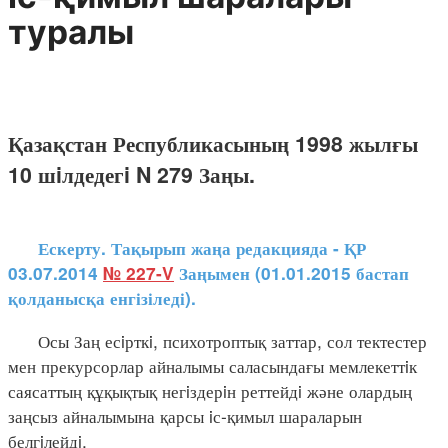
туралы
Қазақстан Республикасының 1998 жылғы
10 шiлдедегi N 279 Заңы.
Ескерту. Тақырып жаңа редакцияда - ҚР
03.07.2014
№ 227-V
Заңымен (01.01.2015 бастап
қолданысқа енгізіледі).
Осы Заң есiрткi, психотроптық заттар, сол тектестер
мен прекурсорлар айналымы саласындағы мемлекеттiк
саясаттың құқықтық негiздерiн реттейдi және олардың
заңсыз айналымына қарсы iс-қимыл шараларын
белгiлейдi.