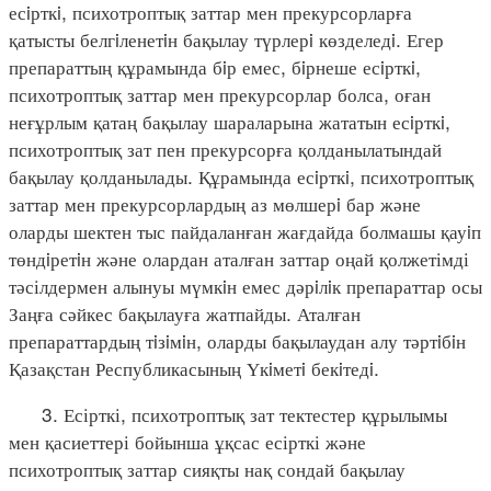
есiрткi, психотроптық заттар мен прекурсорларға
қатысты белгiленетiн бақылау түрлерi көзделедi. Егер
препараттың құрамында бiр емес, бiрнеше есiрткi,
психотроптық заттар мен прекурсорлар болса, оған
неғұрлым қатаң бақылау шараларына жататын есiрткi,
психотроптық зат пен прекурсорға қолданылатындай
бақылау қолданылады. Құрамында есiрткi, психотроптық
заттар мен прекурсорлардың аз мөлшерi бар және
оларды шектен тыс пайдаланған жағдайда болмашы қауiп
төндiретiн және олардан аталған заттар оңай қолжетімді
тәсілдермен алынуы мүмкiн емес дәрiлiк препараттар осы
Заңға сәйкес бақылауға жатпайды. Аталған
препараттардың тiзiмiн, оларды бақылаудан алу тәртiбiн
Қазақстан Республикасының Үкiметi бекiтедi.
3. Есірткі, психотроптық зат тектестер құрылымы
мен қасиеттері бойынша ұқсас есірткі және
психотроптық заттар сияқты нақ сондай бақылау