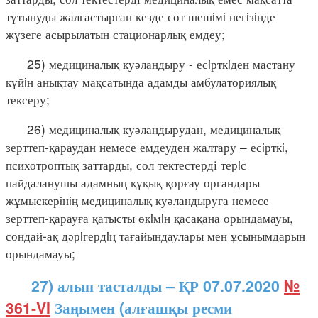
тұтынуды жалғастырған кезде сот шешiмi негiзiнде
жүзеге асырылатын стационарлық емдеу;
25) медициналық куәландыру - есiрткiден мастану
күйiн анықтау мақсатында адамды амбулаториялық
тексеру;
26) медициналық куәландырудан, медициналық
зерттеп-қараудан немесе емдеуден жалтару – есiрткi,
психотроптық заттарды, сол тектестерді терiс
пайдаланушы адамның құқық қорғау органдары
жұмыскерiнiң медициналық куәландыруға немесе
зерттеп-қарауға қатысты өкiмiн қасақана орындамауы,
сондай-ақ дәрiгердiң тағайындаулары мен ұсынымдарын
орындамауы;
27) алып тасталды – ҚР 07.07.2020
№
361-VI
Заңымен (алғашқы ресми