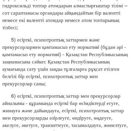
гидроксильді топтар атомдарын алмастырғыштар тізімі –
сот сараптамасы органдары айқындайтын бір валентті
немесе екі валентті атомдар немесе атом топтарының
тізбесі;
5) есiрткi, психотроптық заттармен және
прекурсорлармен қамтамасыз ету нормативi (бұдан әрi -
қамтамасыз ету нормативi) - Қазақстан Республикасының
заңнамасына сәйкес Қазақстан Республикасының
аумағында сату үшiн заңды тұлғаларға рұқсат етілген
белгiлі бiр есiрткi, психотроптық заттар мен
прекурсорлар саны;
6) есiрткi, психотроптық заттар мен прекурсорлар
айналымы - құрамында есiрткi бар өсiмдiктердi егуге,
жинауға және дайындауға, есiрткi, психотроптық заттар
мен прекурсорларды әзiрлеуге, өндiруге, өңдеуге,
әкелуге, әкетуге, транзиттеуге, тасымалдауға, жөнелтуге,