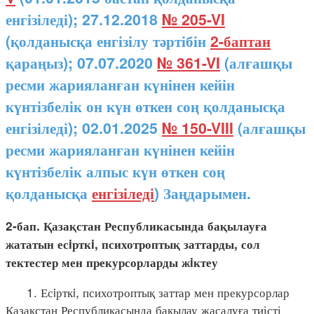
енгізіледі); 27.12.2018
№ 205-VI
(қолданысқа енгізілу тәртібін
2-баптан
қараңыз); 07.07.2020
№ 361-VI
(алғашқы
ресми жарияланған күнінен кейін
күнтізбелік он күн өткен соң қолданысқа
енгізіледі); 02.01.2025
№ 150-VIII
(алғашқы
ресми жарияланған күнінен кейін
күнтізбелік алпыс күн өткен соң
қолданысқа
енгізіледі
) Заңдарымен.
2-бап. Қазақстан Республикасында бақылауға
жататын есiрткi, психотроптық заттарды, сол
тектестер мен прекурсорларды жiктеу
1. Есiрткi, психотроптық заттар мен прекурсорлар
Қазақстан Республикасында бақылау жасалуға тиісті