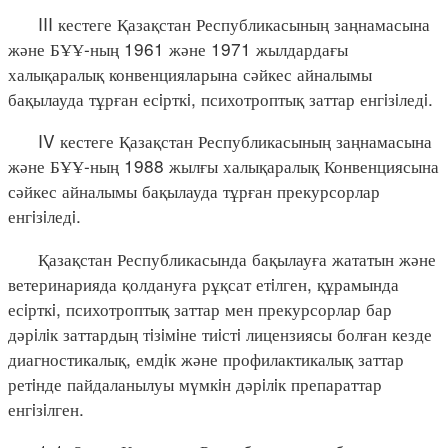
III кестеге Қазақстан Республикасының заңнамасына
және БҰҰ-ның 1961 және 1971 жылдардағы
халықаралық конвенцияларына сәйкес айналымы
бақылауда тұрған есiрткi, психотроптық заттар енгiзiледi.
IV кестеге Қазақстан Республикасының заңнамасына
және БҰҰ-ның 1988 жылғы халықаралық Конвенциясына
сәйкес айналымы бақылауда тұрған прекурсорлар
енгiзiледi.
Қазақстан Республикасында бақылауға жататын және
ветеринарияда қолдануға рұқсат етiлген, құрамында
есiрткi, психотроптық заттар мен прекурсорлар бар
дәрiлiк заттардың тiзiмiне тиiстi лицензиясы болған кезде
диагностикалық, емдiк және профилактикалық заттар
ретiнде пайдаланылуы мүмкiн дәрiлiк препараттар
енгiзiлген.