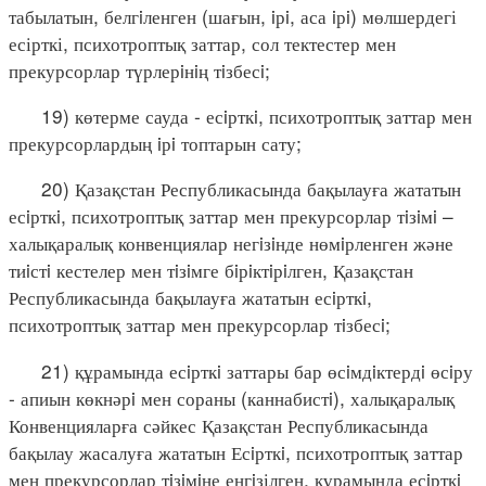
табылатын, белгiленген (шағын, iрi, аса iрi) мөлшердегі
есірткі, психотроптық заттар, сол тектестер мен
прекурсорлар түрлерiнiң тiзбесi;
19) көтерме сауда - есiрткi, психотроптық заттар мен
прекурсорлардың iрi топтарын сату;
20) Қазақстан Республикасында бақылауға жататын
есiрткi, психотроптық заттар мен прекурсорлар тiзiмi –
халықаралық конвенциялар негiзiнде нөмiрленген және
тиiстi кестелер мен тiзiмге бiрiктiрiлген, Қазақстан
Республикасында бақылауға жататын есiрткi,
психотроптық заттар мен прекурсорлар тiзбесi;
21) құрамында есiрткi заттары бар өсiмдiктердi өсiру
- апиын көкнәрi мен сораны (каннабистi), халықаралық
Конвенцияларға сәйкес Қазақстан Республикасында
бақылау жасалуға жататын Есiрткi, психотроптық заттар
мен прекурсорлар тiзiмiне енгiзілген, құрамында есiрткi