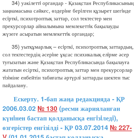
34) уәкілеттi органдар - Қазақстан Республикасының
заңнамасына сәйкес, өздерiне берiлген құзырет шегiнде
есiрткi, психотроптық заттар, сол тектестер мен
прекурсорлар айналымына мемлекеттiк бақылауды
жүзеге асыратын мемлекеттiк органдар;
35) уытқұмарлық – есiрткi, психотроптық заттардың,
сол тектестердің әсерiне ұқсас психикалық елiрме әсер
туғызатын және Қазақстан Республикасында бақылауға
жататын есірткі, психотроптық заттар мен прекурсорлар
тiзiміне енбейтін табиғаты әртүрлi заттарды шектен тыс
пайдалану.
Ескерту. 1-бап жаңа редакцияда - ҚР
2006.03.02
№ 130
(ресми жарияланған
күнiнен бастап қолданысқа енгiзiледi),
өзгерістер енгізілді - ҚР 03.07.2014
№ 227-
V
(01.01.2015 бастап қолданысқа