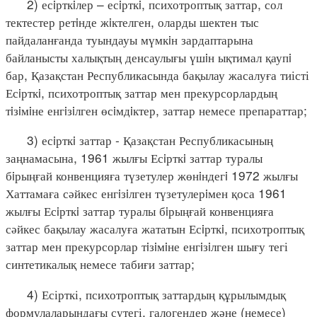
2) есiрткiлер – есiрткi, психотроптық заттар, сол
тектестер ретiнде жiктелген, оларды шектен тыс
пайдаланғанда туындауы мүмкiн зардаптарына
байланысты халықтың денсаулығы үшiн ықтимал қаупi
бар, Қазақстан Республикасында бақылау жасалуға тиісті
Есiрткi, психотроптық заттар мен прекурсорлардың
тiзiмiне енгiзiлген өсiмдiктер, заттар немесе препараттар;
3) есiрткi заттар - Қазақстан Республикасының
заңнамасына, 1961 жылғы Есiрткi заттар туралы
бiрыңғай конвенцияға түзетулер жөнiндегi 1972 жылғы
Хаттамаға сәйкес енгiзiлген түзетулерiмен қоса 1961
жылғы Есiрткi заттар туралы бiрыңғай конвенцияға
сәйкес бақылау жасалуға жататын Есiрткi, психотроптық
заттар мен прекурсорлар тiзiмiне енгiзiлген шығу тегі
синтетикалық немесе табиғи заттар;
4) Есірткі, психотроптық заттардың құрылымдық
формулаларындағы сутегі, галогендер және (немесе)