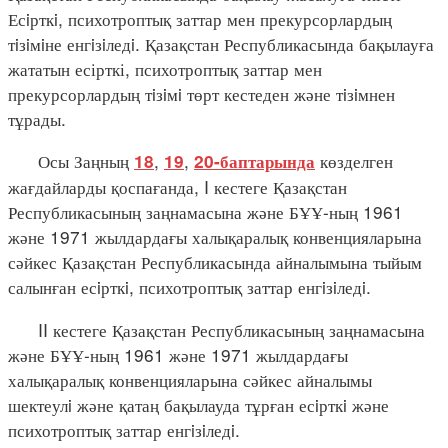
Есiрткi, психотроптық заттар мен прекурсорлардың
тiзiмiне енгiзiледi. Қазақстан Республикасында бақылауға
жататын есірткі, психотроптық заттар мен
прекурсорлардың тiзiмi төрт кестеден және тiзiмнен
тұрады.
Осы Заңның
,
,
көзделген
18
19
20-баптарында
жағдайларды қоспағанда, I кестеге Қазақстан
Республикасының заңнамасына және БҰҰ-ның 1961
және 1971 жылдардағы халықаралық конвенцияларына
сәйкес Қазақстан Республикасында айналымына тыйым
салынған есiрткi, психотроптық заттар енгiзiледi.
II кестеге Қазақстан Республикасының заңнамасына
және БҰҰ-ның 1961 және 1971 жылдардағы
халықаралық конвенцияларына сәйкес айналымы
шектеулi және қатаң бақылауда тұрған есiрткi және
психотроптық заттар енгiзiледi.