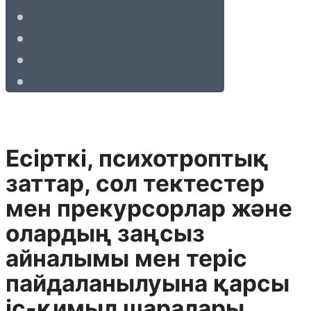
Есiрткi, психотроптық
заттар, сол тектестер
мен прекурсорлар және
олардың заңсыз
айналымы мен терiс
пайдаланылуына қарсы
iс-қимыл шаралары