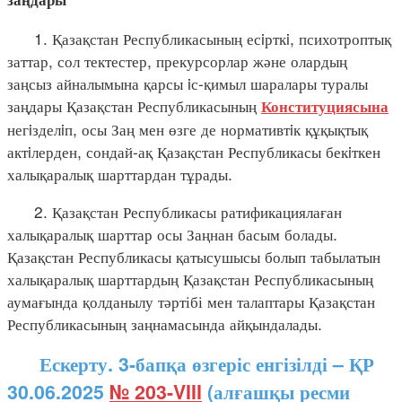
1. Қазақстан Республикасының есiрткi, психотроптық
заттар, сол тектестер, прекурсорлар және олардың
заңсыз айналымына қарсы iс-қимыл шаралары туралы
заңдары Қазақстан Республикасының
Конституциясына
негiзделiп, осы Заң мен өзге де нормативтiк құқықтық
актiлерден, сондай-ақ Қазақстан Республикасы бекiткен
халықаралық шарттардан тұрады.
2. Қазақстан Республикасы ратификациялаған
халықаралық шарттар осы Заңнан басым болады.
Қазақстан Республикасы қатысушысы болып табылатын
халықаралық шарттардың Қазақстан Республикасының
аумағында қолданылу тәртібі мен талаптары Қазақстан
Республикасының заңнамасында айқындалады.
Ескерту. 3-бапқа өзгеріс енгізілді – ҚР
30.06.2025
№ 203-VIII
(алғашқы ресми