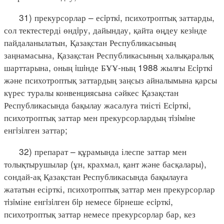
31) прекурсорлар – есiрткi, психотроптық заттарды,
сол тектестерді өндiру, дайындау, қайта өңдеу кезiнде
пайдаланылатын, Қазақстан Республикасының
заңнамасына, Қазақстан Республикасының халықаралық
шарттарына, оның iшiнде БҰҰ-ның 1988 жылғы Есiрткi
және психотроптық заттардың заңсыз айналымына қарсы
күрес туралы конвенциясына сәйкес Қазақстан
Республикасында бақылау жасалуға тиісті Есiрткi,
психотроптық заттар мен прекурсорлардың тiзiмiне
енгiзiлген заттар;
32) препарат – құрамында ілеспе заттар мен
толықтырушылар (ұн, крахмал, қант және басқалары),
сондай-ақ Қазақстан Республикасында бақылауға
жататын есірткі, психотроптық заттар мен прекурсорлар
тiзiміне енгiзiлген бiр немесе бiрнеше есiрткi,
психотроптық заттар немесе прекурсорлар бар, кез