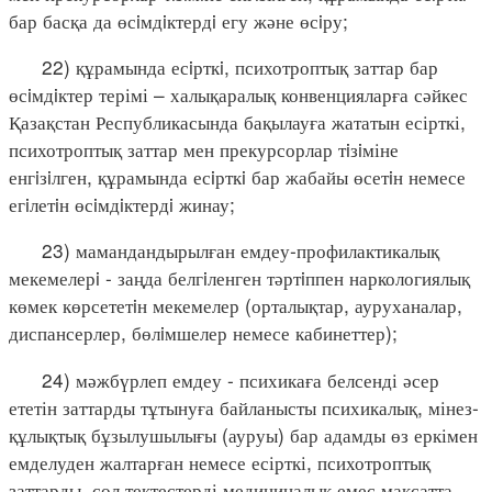
бар басқа да өсiмдiктердi егу және өсiру;
22) құрамында есiрткi, психотроптық заттар бар
өсiмдiктер терімі – халықаралық конвенцияларға сәйкес
Қазақстан Республикасында бақылауға жататын есірткі,
психотроптық заттар мен прекурсорлар тiзiміне
енгiзiлген, құрамында есiрткi бар жабайы өсетiн немесе
егiлетiн өсiмдiктердi жинау;
23) мамандандырылған емдеу-профилактикалық
мекемелерi - заңда белгiленген тәртiппен наркологиялық
көмек көрсететiн мекемелер (орталықтар, ауруханалар,
диспансерлер, бөлiмшелер немесе кабинеттер);
24) мәжбүрлеп емдеу - психикаға белсенді әсер
ететін заттарды тұтынуға байланысты психикалық, мінез-
құлықтық бұзылушылығы (ауруы) бар адамды өз еркімен
емделуден жалтарған немесе есірткі, психотроптық
заттарды, сол тектестерді медициналық емес мақсатта