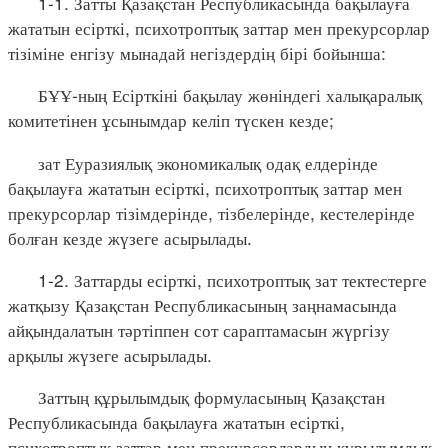
1-1. Затты Қазақстан Республикасында бақылауға
жататын есірткі, психотроптық заттар мен прекурсорлар
тізіміне енгізу мынадай негіздердің бірі бойынша:
БҰҰ-ның Есірткіні бақылау жөніндегі халықаралық
комитетінен ұсынымдар келіп түскен кезде;
зат Еуразиялық экономикалық одақ елдерінде
бақылауға жататын есірткі, психотроптық заттар мен
прекурсорлар тізімдерінде, тізбелерінде, кестелерінде
болған кезде жүзеге асырылады.
1-2. Заттарды есірткі, психотроптық зат тектестерге
жатқызу Қазақстан Республикасының заңнамасында
айқындалатын тәртіппен сот сараптамасын жүргізу
арқылы жүзеге асырылады.
Заттың құрылымдық формуласының Қазақстан
Республикасында бақылауға жататын есірткі,
психотроптық заттар мен прекурсорлардың құрылымдық