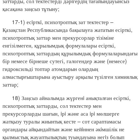
заттарды, сол тектестерді дәрiгердiң тағайындауынсыз
қасақана заңсыз тұтыну;
17-1) есiрткi, психотроптық зат тектестер –
Қазақстан Республикасында бақылауға жататын есірткі,
психотроптық заттар мен прекурсорлар тізіміне
енгізілмеген, құрылымдық формулалары есірткі,
психотроптық заттардың құрылымдық формулаларындағы
бір немесе бірнеше сутегі, галогендер және (немесе)
гидроксильді топтар атомдарын олардың
алмастырғыштарына ауыстыру арқылы түзілген химиялық
заттар;
18) Заңсыз айналымда жүргенi анықталған есірткі,
психотроптық заттарды, сол тектестер мен
прекурсорларды шағын, iрi және аса iрi мөлшерге
жатқызу туралы жиынтық кесте – сот сараптамасы
органдары айқындайтын және кейiннен әкiмшілік не
қылмыстық жауаптылықтың туындауына негiз болып