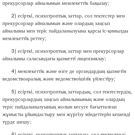
прекурсорлар айналымын мемлекеттiк бақылау;
2) есiрткi, психотроптық заттар, сол тектестер мен
прекурсорлар айналымын және олардың заңсыз
айналымы мен терiс пайдаланылуына қарсы iс-қимылды
мемлекеттiк реттеу;
3) есiрткi, психотроптық заттар мен прекурсорлар
айналымы саласындағы қызметтi лицензиялау;
4) мемлекеттiк және өзге де органдардың қызметiн
ведомствоаралық және ведомствоiшiлiк үйлестiру;
5) есiрткi, психотроптық заттардың, сол тектестердің,
прекурсорлардың заңсыз айналымының және олардың
теріс пайдаланылуының жолын кесуге бағытталған
жұмысты ұйымдастыру мен жүргiзу мiндеттерiн кешендi
түрде шешу;
6) есірткі, психотроптық заттарды, сол тектестерді