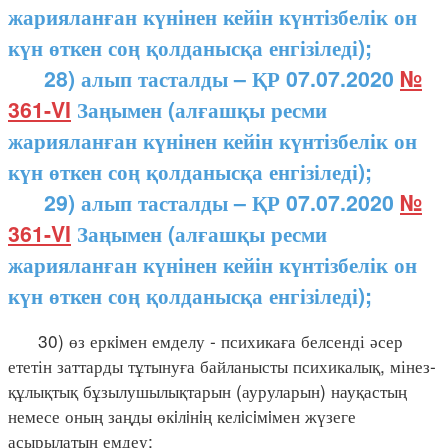
жарияланған күнінен кейін күнтізбелік он
күн өткен соң қолданысқа енгізіледі);
28) алып тасталды – ҚР 07.07.2020
№
361-VI
Заңымен (алғашқы ресми
жарияланған күнінен кейін күнтізбелік он
күн өткен соң қолданысқа енгізіледі);
29) алып тасталды – ҚР 07.07.2020
№
361-VI
Заңымен (алғашқы ресми
жарияланған күнінен кейін күнтізбелік он
күн өткен соң қолданысқа енгізіледі);
30) өз еркiмен емделу - психикаға белсенді әсер
ететін заттарды тұтынуға байланысты психикалық, мінез-
құлықтық бұзылушылықтарын (ауруларын) науқастың
немесе оның заңды өкiлiнiң келiсiмiмен жүзеге
асырылатын емдеу;