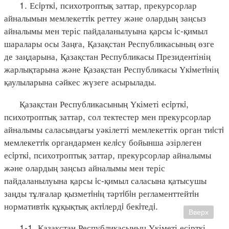
1. Есiрткi, психотроптық заттар, прекурсорлар
айналымын мемлекеттiк реттеу және олардың заңсыз
айналымы мен теріс пайдаланылуына қарсы iс-қимыл
шаралары осы Заңға, Қазақстан Республикасының өзге
де заңдарына, Қазақстан Республикасы Президентінің
жарлықтарына және Қазақстан Республикасы Үкiметiнің
қаулыларына сәйкес жүзеге асырылады.
Қазақстан Республикасының Үкіметі есiрткi,
психотроптық заттар, сол тектестер мен прекурсорлар
айналымы саласындағы уәкілетті мемлекеттік орган тиiстi
мемлекеттiк органдармен келiсу бойынша әзірлеген
есiрткi, психотроптық заттар, прекурсорлар айналымы
және олардың заңсыз айналымы мен теріс
пайдаланылуына қарсы iс-қимыл саласына қатысушы
заңды тұлғалар қызметiнiң тәртiбiн регламенттейтiн
нормативтiк құқықтық актiлердi бекiтедi.
Вверх
1-1. Қазақстан Республикасының Үкіметі есірткі,