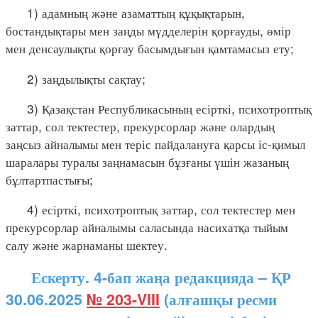
1) адамның және азаматтың құқықтарын,
бостандықтары мен заңды мүдделерін қорғауды, өмір
мен денсаулықты қорғау басымдығын қамтамасыз ету;
2) заңдылықты сақтау;
3) Қазақстан Республикасының есірткі, психотроптық
заттар, сол тектестер, прекурсорлар және олардың
заңсыз айналымы мен теріс пайдалануға қарсы іс-қимыл
шаралары туралы заңнамасын бұзғаны үшін жазаның
бұлтартпастығы;
4) есірткі, психотроптық заттар, сол тектестер мен
прекурсорлар айналымы саласында насихатқа тыйым
салу және жарнаманы шектеу.
Ескерту. 4-бап жаңа редакцияда – ҚР
30.06.2025
№ 203-VIII
(алғашқы ресми