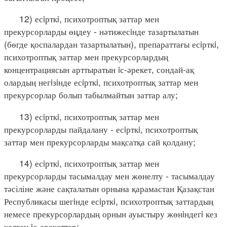
12) есiрткi, психотроптық заттар мен
прекурсорларды өңдеу - нәтижесiнде тазартылатын
(бөгде қоспалардан тазартылатын), препараттағы есiрткi,
психотроптық заттар мен прекурсорлардың
концентрациясын арттыратын iс-әрекет, сондай-ақ
олардың негiзiнде есiрткi, психотроптық заттар мен
прекурсорлар болып табылмайтын заттар алу;
13) есiрткi, психотроптық заттар мен
прекурсорларды пайдалану - есiрткi, психотроптық
заттар мен прекурсорларды мақсатқа сай қолдану;
14) есiрткi, психотроптық заттар мен
прекурсорларды тасымалдау мен жөнелту - тасымалдау
тәсіліне және сақталатын орнына қарамастан Қазақстан
Республикасы шегiнде есiрткi, психотроптық заттардың
немесе прекурсорлардың орнын ауыстыру жөнiндегi кез
келген iс-әрекеттер;