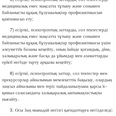
медициналық емес мақсатта тұтыну және сонымен
байланысты құқық бұзушылықтар профилактикасын
қамтамасыз ету;
7) есірткі, психотроптық заттарды, сол тектестерді
медициналық емес мақсатта тұтыну және сонымен
байланысты құқық бұзушылықтар профилактикасы үшін
әлеуметтiк базаны кеңейту, оның iшiнде қоғамдық, дiни,
халықаралық және басқа да ұйымдар мен азаматтарды
ерiктi негiзде тарту арқылы кеңейту;
8) есiрткi, психотроптық заттар, сол тектестер мен
прекурсорлар айналымын мемлекеттік бақылау, олардың
заңсыз айналымы мен теріс пайдаланылуына қарсы iс-
қимыл саласындағы халықаралық ынтымақтастықты
нығайту.
3. Осы Заң мынадай негізгі қағидаттарға негізделеді: