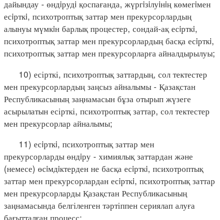
дайындау - өндiрудi қоспағанда, жүргiзiлуiнiң көмегiмен
есiрткi, психотроптық заттар мен прекурсорлардың
алынуы мүмкiн барлық процестер, сондай-ақ есiрткi,
психотроптық заттар мен прекурсорлардың басқа есiрткi,
психотроптық заттар мен прекурсорларға айналдырылуы;
10) есірткі, психотроптық заттардың, сол тектестер
мен прекурсорлардың заңсыз айналымы - Қазақстан
Республикасының заңнамасын бұза отырып жүзеге
асырылатын есірткі, психотроптық заттар, сол тектестер
мен прекурсорлар айналымы;
11) есiрткi, психотроптық заттар мен
прекурсорларды өндiру - химиялық заттардан және
(немесе) өсiмдiктерден не басқа есiрткi, психотроптық
заттар мен прекурсорлардан есiрткi, психотроптық заттар
мен прекурсорларды Қазақстан Республикасының
заңнамасында белгіленген тәртіппен сериялап алуға
бағытталған процесс;