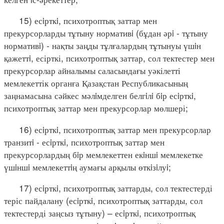
15) есiрткi, психотроптық заттар мен
прекурсорларды тұтыну нормативi (бұдан әрi - тұтыну
нормативi) - нақты заңды тұлғалардың тұтынуы үшiн
қажеттi, есірткі, психотроптық заттар, сол тектестер мен
прекурсорлар айналымы саласындағы уәкілетті
мемлекеттік органға Қазақстан Республикасының
заңнамасына сәйкес мәлiмделген белгiлi бiр есiрткi,
психотроптық заттар мен прекурсорлар мөлшері;
16) есiрткi, психотроптық заттар мен прекурсорлар
транзитi - есiрткi, психотроптық заттар мен
прекурсорлардың бiр мемлекеттен екiншi мемлекетке
үшiншi мемлекеттiң аумағы арқылы өткiзiлуi;
17) есiрткi, психотроптық заттарды, сол тектестерді
теріс пайдалану (есiрткi, психотроптық заттарды, сол
тектестерді заңсыз тұтыну) – есiрткi, психотроптық