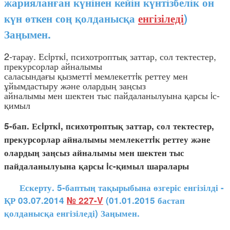
жарияланған күнінен кейін күнтізбелік он
күн өткен соң қолданысқа
енгізіледі
)
Заңымен.
2-тарау. Есiрткi, психотроптық заттар, сол тектестер,
прекурсорлар айналымы
саласындағы қызметтi мемлекеттiк реттеу мен
ұйымдастыру және олардың заңсыз
айналымы мен шектен тыс пайдаланылуына қарсы iс-
қимыл
5-бап. Есiрткi, психотроптық заттар, сол тектестер,
прекурсорлар айналымы мемлекеттiк реттеу және
олардың заңсыз айналымы мен шектен тыс
пайдаланылуына қарсы iс-қимыл шаралары
Ескерту. 5-баптың тақырыбына өзгеріс енгізілді -
ҚР 03.07.2014
№ 227-V
(01.01.2015 бастап
қолданысқа енгізіледі) Заңымен.