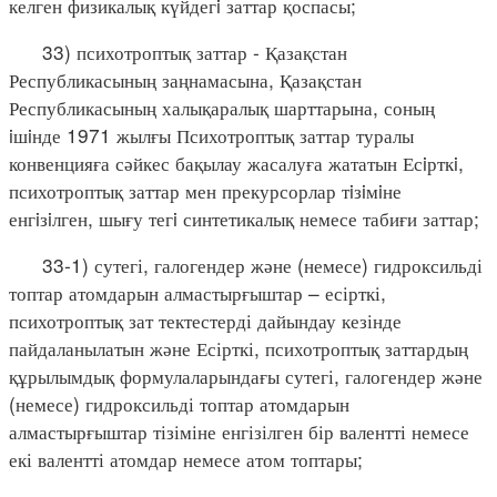
келген физикалық күйдегi заттар қоспасы;
33) психотроптық заттар - Қазақстан
Республикасының заңнамасына, Қазақстан
Республикасының халықаралық шарттарына, соның
iшiнде 1971 жылғы Психотроптық заттар туралы
конвенцияға сәйкес бақылау жасалуға жататын Есiрткi,
психотроптық заттар мен прекурсорлар тiзiмiне
енгiзiлген, шығу тегi синтетикалық немесе табиғи заттар;
33-1) сутегі, галогендер және (немесе) гидроксильді
топтар атомдарын алмастырғыштар – есірткі,
психотроптық зат тектестерді дайындау кезінде
пайдаланылатын және Есірткі, психотроптық заттардың
құрылымдық формулаларындағы сутегі, галогендер және
(немесе) гидроксильді топтар атомдарын
алмастырғыштар тізіміне енгізілген бір валентті немесе
екі валентті атомдар немесе атом топтары;