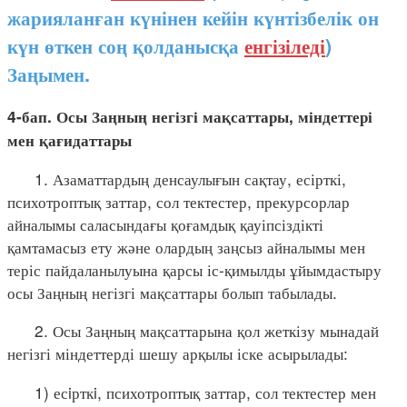
жарияланған күнінен кейін күнтізбелік он
күн өткен соң қолданысқа
енгізіледі
)
Заңымен.
4-бап. Осы Заңның негізгі мақсаттары, міндеттері
мен қағидаттары
1. Азаматтардың денсаулығын сақтау, есірткі,
психотроптық заттар, сол тектестер, прекурсорлар
айналымы саласындағы қоғамдық қауіпсіздікті
қамтамасыз ету және олардың заңсыз айналымы мен
теріс пайдаланылуына қарсы іс-қимылды ұйымдастыру
осы Заңның негізгі мақсаттары болып табылады.
2. Осы Заңның мақсаттарына қол жеткізу мынадай
негізгі міндеттерді шешу арқылы іске асырылады:
1) есiрткi, психотроптық заттар, сол тектестер мен