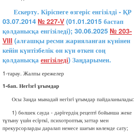
Ескерту. Кіріспеге өзгеріс енгізілді - ҚР
03.07.2014
№ 227-V
(01.01.2015 бастап
қолданысқа енгізіледі); 30.06.2025
№ 203-
VIII
(алғашқы ресми жарияланған күнінен
кейін күнтізбелік он күн өткен соң
қолданысқа
енгізіледі
) Заңдарымен.
1-тарау. Жалпы ережелер
1-бап. Негiзгi ұғымдар
Осы Заңда мынадай негiзгi ұғымдар пайдаланылады:
1) бөлшек сауда - дәрiгердің рецептi бойынша жеке
тұтыну үшiн есiрткi, психотроптық заттар мен
прекурсорларды даралап немесе шағын көлемде сату;