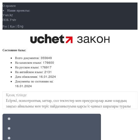
О проекте
Наши проекты:
Учёт.kz
ПОБ.Учёт
Рус
|
Қаз
|
Eng
Состояние базы:
Всего документов:
355649
На казахском языке:
176600
На русском языке:
176917
На английском языке:
2131
Дата обновления:
16.01.2024
Документы по состоянию на:
16.01.2024
Қазақ тілінде
Есiрткi, психотроптық заттар, сол тектестер мен прекурсорлар және олардың
заңсыз айналымы мен терiс пайдаланылуына қарсы iс-қимыл шаралары туралы