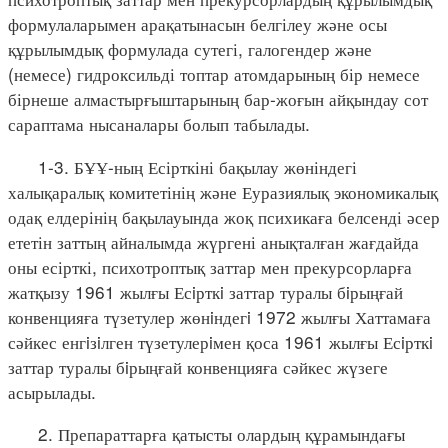
формулаларымен арақатынасын белгілеу және осы
құрылымдық формулада сутегі, галогендер және
(немесе) гидроксильді топтар атомдарының бір немесе
бірнеше алмастырғыштарының бар-жоғын айқындау сот
сараптама нысаналары болып табылады.
1-3. БҰҰ-ның Есірткіні бақылау жөніндегі
халықаралық комитетінің және Еуразиялық экономикалық
одақ елдерінің бақылауында жоқ психикаға белсенді әсер
ететін заттың айналымда жүргені анықталған жағдайда
оны есірткі, психотроптық заттар мен прекурсорларға
жатқызу 1961 жылғы Есiрткi заттар туралы бiрыңғай
конвенцияға түзетулер жөнiндегi 1972 жылғы Хаттамаға
сәйкес енгiзiлген түзетулерiмен қоса 1961 жылғы Есiрткi
заттар туралы бiрыңғай конвенцияға сәйкес жүзеге
асырылады.
2. Препараттарға қатысты олардың құрамындағы