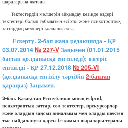
шараларына жатады.
Тектестердің мөлшерін айқындау кезінде өздері
тектестері болып табылатын есірткі және психотроптық
заттардың мөлшері қолданылады.
Ескерту. 2-бап жаңа редакцияда - ҚР
03.07.2014
№ 227-V
Заңымен (01.01.2015
бастап қолданысқа енгізіледі); өзгеріс
енгізілді - ҚР 27.12.2018
№ 205-VI
(қолданысқа енгізілу тәртібін
2-баптан
қараңыз) Заңымен.
3-бап. Қазақстан Республикасының есiрткi,
психотроптық заттар, сол тектестер, прекурсорлар
және олардың заңсыз айналымы мен оларды шектен
тыс пайдалануға қарсы iс-қимыл шаралары туралы
заңдары