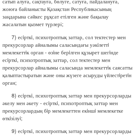
сатып алуға, сақтауға, бөлуге, сатуға, пайдалануға,
жоюға байланысты Қазақстан Республикасының
заңдарына сәйкес рұқсат етілген және бақылау
жасалатын қызмет түрлері;
7) есiрткi, психотроптық заттар, сол тектестер мен
прекурсорлар айналымы саласындағы уәкiлеттi
мемлекеттiк орган - өзiне берiлген құзырет шегiнде
есiрткi, психотроптық заттар, сол тектестер мен
прекурсорлар айналымы саласында мемлекеттiк саясатты
қалыптастыратын және оны жүзеге асыруды үйлестiретiн
орган;
8) есiрткi, психотроптық заттар мен прекурсорларды
әкелу мен әкету - есiрткi, психотроптық заттар мен
прекурсорлардың бiр мемлекеттен екiншi мемлекетке
өткiзілуi;
9) есiрткi, психотроптық заттар мен прекурсорларды