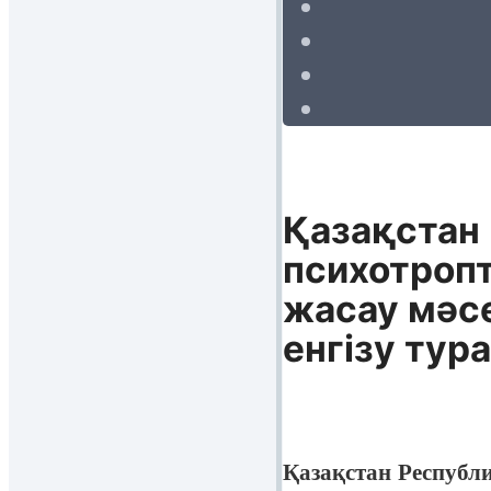
Қазақстан 
психотроп
жасау мәс
енгізу тур
Қазақстан Республ