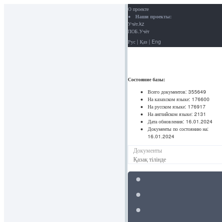
О проекте
Наши проекты:
Учёт.kz
ПОБ.Учёт
Рус
|
Қаз
|
Eng
Состояние базы:
Всего документов:
355649
На казахском языке:
176600
На русском языке:
176917
На английском языке:
2131
Дата обновления:
16.01.2024
Документы по состоянию на:
16.01.2024
Документы
Қазақ тілінде