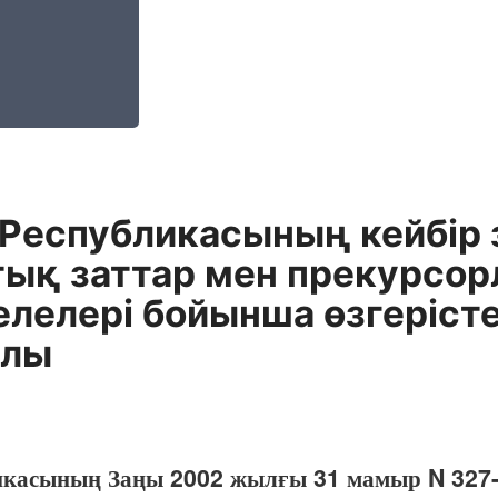
Республикасының кейбір за
тық заттар мен прекурсо
елелері бойынша өзгеріст
алы
икасының Заңы 2002 жылғы 31 мамыр N 327-