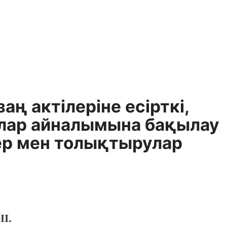
ң актілеріне есірткі,
рлар айналымына бақылау
ер мен толықтырулар
ІІ.