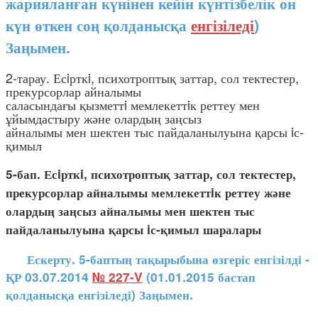
жарияланған күнінен кейін күнтізбелік он
күн өткен соң қолданысқа
енгізіледі
)
Заңымен.
2-тарау. Есiрткi, психотроптық заттар, сол тектестер,
прекурсорлар айналымы
саласындағы қызметтi мемлекеттiк реттеу мен
ұйымдастыру және олардың заңсыз
айналымы мен шектен тыс пайдаланылуына қарсы iс-
қимыл
5-бап. Есiрткi, психотроптық заттар, сол тектестер,
прекурсорлар айналымы мемлекеттiк реттеу және
олардың заңсыз айналымы мен шектен тыс
пайдаланылуына қарсы iс-қимыл шаралары
Ескерту. 5-баптың тақырыбына өзгеріс енгізілді -
ҚР 03.07.2014
№ 227-V
(01.01.2015 бастап
қолданысқа енгізіледі) Заңымен.