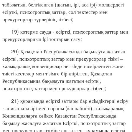
табылатын, белгiленген (шағын, iрi, аса iрi) мөлшердегі
есірткі, психотроптық заттар, сол тектестер мен
прекурсорлар түрлерiнiң тiзбесi;
19) көтерме сауда - есiрткi, психотроптық заттар мен
прекурсорлардың iрi топтарын сату;
20) Қазақстан Республикасында бақылауға жататын
есiрткi, психотроптық заттар мен прекурсорлар тiзiмi –
халықаралық конвенциялар негiзiнде нөмiрленген және
тиiстi кестелер мен тiзiмге бiрiктiрiлген, Қазақстан
Республикасында бақылауға жататын есiрткi,
психотроптық заттар мен прекурсорлар тiзбесi;
21) құрамында есiрткi заттары бар өсiмдiктердi өсiру
- апиын көкнәрi мен сораны (каннабистi), халықаралық
Конвенцияларға сәйкес Қазақстан Республикасында
бақылау жасалуға жататын Есiрткi, психотроптық заттар
мен прекурсорлар тiзiмiне енгiзілген, құрамында есiрткi