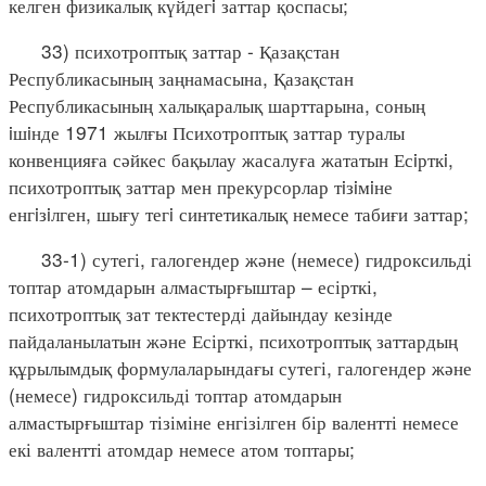
келген физикалық күйдегi заттар қоспасы;
33) психотроптық заттар - Қазақстан
Республикасының заңнамасына, Қазақстан
Республикасының халықаралық шарттарына, соның
iшiнде 1971 жылғы Психотроптық заттар туралы
конвенцияға сәйкес бақылау жасалуға жататын Есiрткi,
психотроптық заттар мен прекурсорлар тiзiмiне
енгiзiлген, шығу тегi синтетикалық немесе табиғи заттар;
33-1) сутегі, галогендер және (немесе) гидроксильді
топтар атомдарын алмастырғыштар – есірткі,
психотроптық зат тектестерді дайындау кезінде
пайдаланылатын және Есірткі, психотроптық заттардың
құрылымдық формулаларындағы сутегі, галогендер және
(немесе) гидроксильді топтар атомдарын
алмастырғыштар тізіміне енгізілген бір валентті немесе
екі валентті атомдар немесе атом топтары;