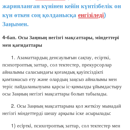
жарияланған күнінен кейін күнтізбелік он
күн өткен соң қолданысқа
енгізіледі
)
Заңымен.
4-бап. Осы Заңның негізгі мақсаттары, міндеттері
мен қағидаттары
1. Азаматтардың денсаулығын сақтау, есірткі,
психотроптық заттар, сол тектестер, прекурсорлар
айналымы саласындағы қоғамдық қауіпсіздікті
қамтамасыз ету және олардың заңсыз айналымы мен
теріс пайдаланылуына қарсы іс-қимылды ұйымдастыру
осы Заңның негізгі мақсаттары болып табылады.
2. Осы Заңның мақсаттарына қол жеткізу мынадай
негізгі міндеттерді шешу арқылы іске асырылады:
1) есiрткi, психотроптық заттар, сол тектестер мен