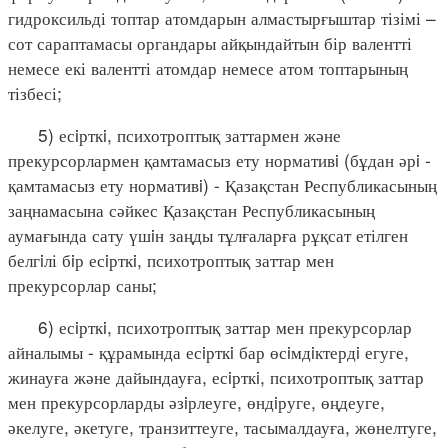
гидроксильді топтар атомдарын алмастырғыштар тізімі –
сот сараптамасы органдары айқындайтын бір валентті
немесе екі валентті атомдар немесе атом топтарының
тізбесі;
5) есiрткi, психотроптық заттармен және
прекурсорлармен қамтамасыз ету нормативi (бұдан әрi -
қамтамасыз ету нормативi) - Қазақстан Республикасының
заңнамасына сәйкес Қазақстан Республикасының
аумағында сату үшiн заңды тұлғаларға рұқсат етілген
белгiлі бiр есiрткi, психотроптық заттар мен
прекурсорлар саны;
6) есiрткi, психотроптық заттар мен прекурсорлар
айналымы - құрамында есiрткi бар өсiмдiктердi егуге,
жинауға және дайындауға, есiрткi, психотроптық заттар
мен прекурсорларды әзiрлеуге, өндiруге, өңдеуге,
әкелуге, әкетуге, транзиттеуге, тасымалдауға, жөнелтуге,