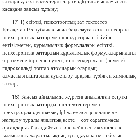
заттарды, сол тектестерді дәрiгердiң тағайындауынсыз
қасақана заңсыз тұтыну;
17-1) есiрткi, психотроптық зат тектестер –
Қазақстан Республикасында бақылауға жататын есірткі,
психотроптық заттар мен прекурсорлар тізіміне
енгізілмеген, құрылымдық формулалары есірткі,
психотроптық заттардың құрылымдық формулаларындағы
бір немесе бірнеше сутегі, галогендер және (немесе)
гидроксильді топтар атомдарын олардың
алмастырғыштарына ауыстыру арқылы түзілген химиялық
заттар;
18) Заңсыз айналымда жүргенi анықталған есірткі,
психотроптық заттарды, сол тектестер мен
прекурсорларды шағын, iрi және аса iрi мөлшерге
жатқызу туралы жиынтық кесте – сот сараптамасы
органдары айқындайтын және кейiннен әкiмшілік не
қылмыстық жауаптылықтың туындауына негiз болып