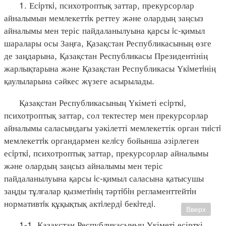
1. Есiрткi, психотроптық заттар, прекурсорлар
айналымын мемлекеттiк реттеу және олардың заңсыз
айналымы мен теріс пайдаланылуына қарсы iс-қимыл
шаралары осы Заңға, Қазақстан Республикасының өзге
де заңдарына, Қазақстан Республикасы Президентінің
жарлықтарына және Қазақстан Республикасы Үкiметiнің
қаулыларына сәйкес жүзеге асырылады.
Қазақстан Республикасының Үкіметі есiрткi,
психотроптық заттар, сол тектестер мен прекурсорлар
айналымы саласындағы уәкілетті мемлекеттік орган тиiстi
мемлекеттiк органдармен келiсу бойынша әзірлеген
есiрткi, психотроптық заттар, прекурсорлар айналымы
және олардың заңсыз айналымы мен теріс
пайдаланылуына қарсы iс-қимыл саласына қатысушы
заңды тұлғалар қызметiнiң тәртiбiн регламенттейтiн
нормативтiк құқықтық актiлердi бекiтедi.
Вверх
1-1. Қазақстан Республикасының Үкіметі есірткі,