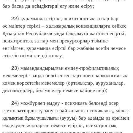
бар басқа да өсiмдiктердi егу және өсiру;
22) құрамында есiрткi, психотроптық заттар бар
өсiмдiктер терімі – халықаралық конвенцияларға сәйкес
Қазақстан Республикасында бақылауға жататын есірткі,
психотроптық заттар мен прекурсорлар тiзiміне
енгiзiлген, құрамында есiрткi бар жабайы өсетiн немесе
егiлетiн өсiмдiктердi жинау;
23) мамандандырылған емдеу-профилактикалық
мекемелерi - заңда белгiленген тәртiппен наркологиялық
көмек көрсететiн мекемелер (орталықтар, ауруханалар,
диспансерлер, бөлiмшелер немесе кабинеттер);
24) мәжбүрлеп емдеу - психикаға белсенді әсер
ететін заттарды тұтынуға байланысты психикалық, мінез-
құлықтық бұзылушылығы (ауруы) бар адамды өз еркімен
емделуден жалтарған немесе есірткі, психотроптық
заттарды, сол тектестерді медициналық емес мақсатта