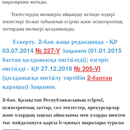
шараларына жатады.
Тектестердің мөлшерін айқындау кезінде өздері
тектестері болып табылатын есірткі және психотроптық
заттардың мөлшері қолданылады.
Ескерту. 2-бап жаңа редакцияда - ҚР
03.07.2014
№ 227-V
Заңымен (01.01.2015
бастап қолданысқа енгізіледі); өзгеріс
енгізілді - ҚР 27.12.2018
№ 205-VI
(қолданысқа енгізілу тәртібін
2-баптан
қараңыз) Заңымен.
3-бап. Қазақстан Республикасының есiрткi,
психотроптық заттар, сол тектестер, прекурсорлар
және олардың заңсыз айналымы мен оларды шектен
тыс пайдалануға қарсы iс-қимыл шаралары туралы
заңдары