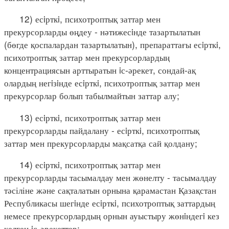
12) есiрткi, психотроптық заттар мен
прекурсорларды өңдеу - нәтижесiнде тазартылатын
(бөгде қоспалардан тазартылатын), препараттағы есiрткi,
психотроптық заттар мен прекурсорлардың
концентрациясын арттыратын iс-әрекет, сондай-ақ
олардың негiзiнде есiрткi, психотроптық заттар мен
прекурсорлар болып табылмайтын заттар алу;
13) есiрткi, психотроптық заттар мен
прекурсорларды пайдалану - есiрткi, психотроптық
заттар мен прекурсорларды мақсатқа сай қолдану;
14) есiрткi, психотроптық заттар мен
прекурсорларды тасымалдау мен жөнелту - тасымалдау
тәсіліне және сақталатын орнына қарамастан Қазақстан
Республикасы шегiнде есiрткi, психотроптық заттардың
немесе прекурсорлардың орнын ауыстыру жөнiндегi кез
келген iс-әрекеттер;