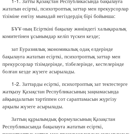
1-1. Затты Қазақстан Республикасында бақылауға
жататын есірткі, психотроптық заттар мен прекурсорлар
тізіміне енгізу мынадай негіздердің бірі бойынша:
БҰҰ-ның Есірткіні бақылау жөніндегі халықаралық
комитетінен ұсынымдар келіп түскен кезде;
зат Еуразиялық экономикалық одақ елдерінде
бақылауға жататын есірткі, психотроптық заттар мен
прекурсорлар тізімдерінде, тізбелерінде, кестелерінде
болған кезде жүзеге асырылады.
1-2. Заттарды есірткі, психотроптық зат тектестерге
жатқызу Қазақстан Республикасының заңнамасында
айқындалатын тәртіппен сот сараптамасын жүргізу
арқылы жүзеге асырылады.
Заттың құрылымдық формуласының Қазақстан
Республикасында бақылауға жататын есірткі,
психотроптық заттар мен прекурсорлардың құрылымдық