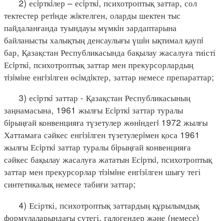
2) есiрткiлер – есiрткi, психотроптық заттар, сол
тектестер ретiнде жiктелген, оларды шектен тыс
пайдаланғанда туындауы мүмкiн зардаптарына
байланысты халықтың денсаулығы үшiн ықтимал қаупi
бар, Қазақстан Республикасында бақылау жасалуға тиісті
Есiрткi, психотроптық заттар мен прекурсорлардың
тiзiмiне енгiзiлген өсiмдiктер, заттар немесе препараттар;
3) есiрткi заттар - Қазақстан Республикасының
заңнамасына, 1961 жылғы Есiрткi заттар туралы
бiрыңғай конвенцияға түзетулер жөнiндегi 1972 жылғы
Хаттамаға сәйкес енгiзiлген түзетулерiмен қоса 1961
жылғы Есiрткi заттар туралы бiрыңғай конвенцияға
сәйкес бақылау жасалуға жататын Есiрткi, психотроптық
заттар мен прекурсорлар тiзiмiне енгiзiлген шығу тегі
синтетикалық немесе табиғи заттар;
4) Есірткі, психотроптық заттардың құрылымдық
формулаларындағы сутегі, галогендер және (немесе)