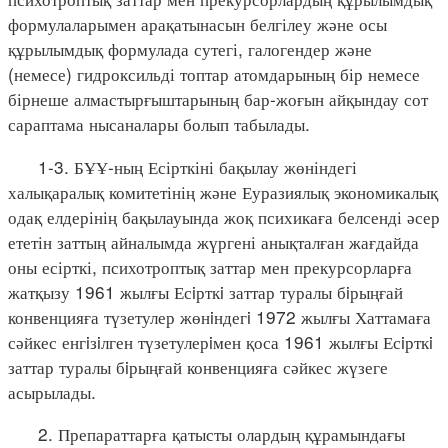
формулаларымен арақатынасын белгілеу және осы
құрылымдық формулада сутегі, галогендер және
(немесе) гидроксильді топтар атомдарының бір немесе
бірнеше алмастырғыштарының бар-жоғын айқындау сот
сараптама нысаналары болып табылады.
1-3. БҰҰ-ның Есірткіні бақылау жөніндегі
халықаралық комитетінің және Еуразиялық экономикалық
одақ елдерінің бақылауында жоқ психикаға белсенді әсер
ететін заттың айналымда жүргені анықталған жағдайда
оны есірткі, психотроптық заттар мен прекурсорларға
жатқызу 1961 жылғы Есiрткi заттар туралы бiрыңғай
конвенцияға түзетулер жөнiндегi 1972 жылғы Хаттамаға
сәйкес енгiзiлген түзетулерiмен қоса 1961 жылғы Есiрткi
заттар туралы бiрыңғай конвенцияға сәйкес жүзеге
асырылады.
2. Препараттарға қатысты олардың құрамындағы