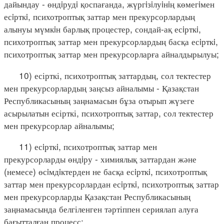
дайындау - өндiрудi қоспағанда, жүргiзiлуiнiң көмегiмен
есiрткi, психотроптық заттар мен прекурсорлардың
алынуы мүмкiн барлық процестер, сондай-ақ есiрткi,
психотроптық заттар мен прекурсорлардың басқа есiрткi,
психотроптық заттар мен прекурсорларға айналдырылуы;
10) есірткі, психотроптық заттардың, сол тектестер
мен прекурсорлардың заңсыз айналымы - Қазақстан
Республикасының заңнамасын бұза отырып жүзеге
асырылатын есірткі, психотроптық заттар, сол тектестер
мен прекурсорлар айналымы;
11) есiрткi, психотроптық заттар мен
прекурсорларды өндiру - химиялық заттардан және
(немесе) өсiмдiктерден не басқа есiрткi, психотроптық
заттар мен прекурсорлардан есiрткi, психотроптық заттар
мен прекурсорларды Қазақстан Республикасының
заңнамасында белгіленген тәртіппен сериялап алуға
бағытталған процесс;