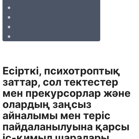
Есiрткi, психотроптық
заттар, сол тектестер
мен прекурсорлар және
олардың заңсыз
айналымы мен терiс
пайдаланылуына қарсы
iс-қимыл шаралары