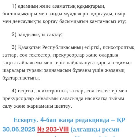
1) адамның және азаматтың құқықтарын,
бостандықтары мен заңды мүдделерін қорғауды, өмір
мен денсаулықты қорғау басымдығын қамтамасыз ету;
2) заңдылықты сақтау;
3) Қазақстан Республикасының есірткі, психотроптық
заттар, сол тектестер, прекурсорлар және олардың
заңсыз айналымы мен теріс пайдалануға қарсы іс-қимыл
шаралары туралы заңнамасын бұзғаны үшін жазаның
бұлтартпастығы;
4) есірткі, психотроптық заттар, сол тектестер мен
прекурсорлар айналымы саласында насихатқа тыйым
салу және жарнаманы шектеу.
Ескерту. 4-бап жаңа редакцияда – ҚР
30.06.2025
№ 203-VIII
(алғашқы ресми