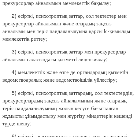
прекурсорлар айналымын мемлекеттiк бақылау;
2) есiрткi, психотроптық заттар, сол тектестер мен
прекурсорлар айналымын және олардың заңсыз
айналымы мен терiс пайдаланылуына қарсы iс-қимылды
мемлекеттiк реттеу;
3) есiрткi, психотроптық заттар мен прекурсорлар
айналымы саласындағы қызметтi лицензиялау;
4) мемлекеттiк және өзге де органдардың қызметiн
ведомствоаралық және ведомствоiшiлiк үйлестiру;
5) есiрткi, психотроптық заттардың, сол тектестердің,
прекурсорлардың заңсыз айналымының және олардың
теріс пайдаланылуының жолын кесуге бағытталған
жұмысты ұйымдастыру мен жүргiзу мiндеттерiн кешендi
түрде шешу;
6) есірткі, психотроптық заттарды, сол тектестерді