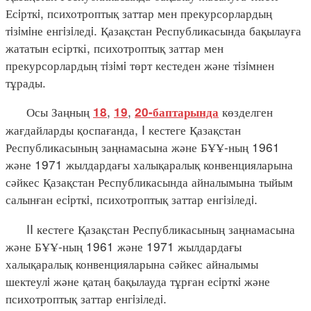
Есiрткi, психотроптық заттар мен прекурсорлардың
тiзiмiне енгiзiледi. Қазақстан Республикасында бақылауға
жататын есірткі, психотроптық заттар мен
прекурсорлардың тiзiмi төрт кестеден және тiзiмнен
тұрады.
Осы Заңның
,
,
көзделген
18
19
20-баптарында
жағдайларды қоспағанда, I кестеге Қазақстан
Республикасының заңнамасына және БҰҰ-ның 1961
және 1971 жылдардағы халықаралық конвенцияларына
сәйкес Қазақстан Республикасында айналымына тыйым
салынған есiрткi, психотроптық заттар енгiзiледi.
II кестеге Қазақстан Республикасының заңнамасына
және БҰҰ-ның 1961 және 1971 жылдардағы
халықаралық конвенцияларына сәйкес айналымы
шектеулi және қатаң бақылауда тұрған есiрткi және
психотроптық заттар енгiзiледi.