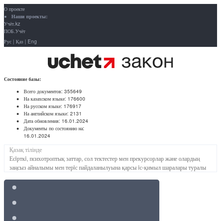
О проекте
Наши проекты:
Учёт.kz
ПОБ.Учёт
Рус
|
Қаз
|
Eng
Состояние базы:
Всего документов:
355649
На казахском языке:
176600
На русском языке:
176917
На английском языке:
2131
Дата обновления:
16.01.2024
Документы по состоянию на:
16.01.2024
Қазақ тілінде
Есiрткi, психотроптық заттар, сол тектестер мен прекурсорлар және олардың
заңсыз айналымы мен терiс пайдаланылуына қарсы iс-қимыл шаралары туралы