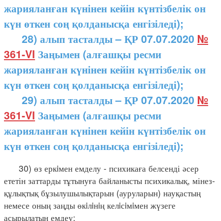
жарияланған күнінен кейін күнтізбелік он
күн өткен соң қолданысқа енгізіледі);
28) алып тасталды – ҚР 07.07.2020
№
361-VI
Заңымен (алғашқы ресми
жарияланған күнінен кейін күнтізбелік он
күн өткен соң қолданысқа енгізіледі);
29) алып тасталды – ҚР 07.07.2020
№
361-VI
Заңымен (алғашқы ресми
жарияланған күнінен кейін күнтізбелік он
күн өткен соң қолданысқа енгізіледі);
30) өз еркiмен емделу - психикаға белсенді әсер
ететін заттарды тұтынуға байланысты психикалық, мінез-
құлықтық бұзылушылықтарын (ауруларын) науқастың
немесе оның заңды өкiлiнiң келiсiмiмен жүзеге
асырылатын емдеу;