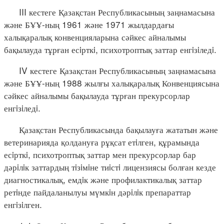
III кестеге Қазақстан Республикасының заңнамасына
және БҰҰ-ның 1961 және 1971 жылдардағы
халықаралық конвенцияларына сәйкес айналымы
бақылауда тұрған есiрткi, психотроптық заттар енгiзiледi.
IV кестеге Қазақстан Республикасының заңнамасына
және БҰҰ-ның 1988 жылғы халықаралық Конвенциясына
сәйкес айналымы бақылауда тұрған прекурсорлар
енгiзiледi.
Қазақстан Республикасында бақылауға жататын және
ветеринарияда қолдануға рұқсат етiлген, құрамында
есiрткi, психотроптық заттар мен прекурсорлар бар
дәрiлiк заттардың тiзiмiне тиiстi лицензиясы болған кезде
диагностикалық, емдiк және профилактикалық заттар
ретiнде пайдаланылуы мүмкiн дәрiлiк препараттар
енгiзiлген.