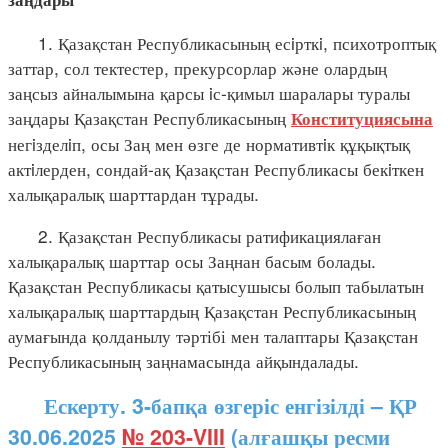
1. Қазақстан Республикасының есiрткi, психотроптық
заттар, сол тектестер, прекурсорлар және олардың
заңсыз айналымына қарсы iс-қимыл шаралары туралы
заңдары Қазақстан Республикасының
Конституциясына
негiзделiп, осы Заң мен өзге де нормативтiк құқықтық
актiлерден, сондай-ақ Қазақстан Республикасы бекiткен
халықаралық шарттардан тұрады.
2. Қазақстан Республикасы ратификациялаған
халықаралық шарттар осы Заңнан басым болады.
Қазақстан Республикасы қатысушысы болып табылатын
халықаралық шарттардың Қазақстан Республикасының
аумағында қолданылу тәртібі мен талаптары Қазақстан
Республикасының заңнамасында айқындалады.
Ескерту. 3-бапқа өзгеріс енгізілді – ҚР
30.06.2025
№ 203-VIII
(алғашқы ресми