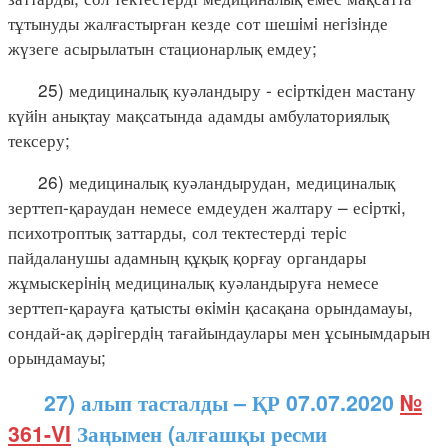
тұтынуды жалғастырған кезде сот шешiмi негiзiнде
жүзеге асырылатын стационарлық емдеу;
25) медициналық куәландыру - есiрткiден мастану
күйiн анықтау мақсатында адамды амбулаториялық
тексеру;
26) медициналық куәландырудан, медициналық
зерттеп-қараудан немесе емдеуден жалтару – есiрткi,
психотроптық заттарды, сол тектестерді терiс
пайдаланушы адамның құқық қорғау органдары
жұмыскерiнiң медициналық куәландыруға немесе
зерттеп-қарауға қатысты өкiмiн қасақана орындамауы,
сондай-ақ дәрiгердiң тағайындаулары мен ұсынымдарын
орындамауы;
27) алып тасталды – ҚР 07.07.2020
№
361-VI
Заңымен (алғашқы ресми