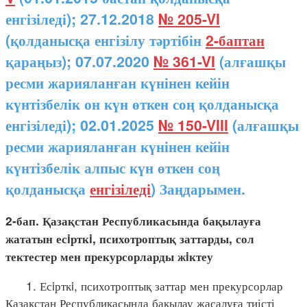
енгізіледі); 27.12.2018
№ 205-VI
(қолданысқа енгізілу тәртібін
2-баптан
қараңыз); 07.07.2020
№ 361-VI
(алғашқы
ресми жарияланған күнінен кейін
күнтізбелік он күн өткен соң қолданысқа
енгізіледі); 02.01.2025
№ 150-VIII
(алғашқы
ресми жарияланған күнінен кейін
күнтізбелік алпыс күн өткен соң
қолданысқа
енгізіледі
) Заңдарымен.
2-бап. Қазақстан Республикасында бақылауға
жататын есiрткi, психотроптық заттарды, сол
тектестер мен прекурсорларды жiктеу
1. Есiрткi, психотроптық заттар мен прекурсорлар
Қазақстан Республикасында бақылау жасалуға тиісті