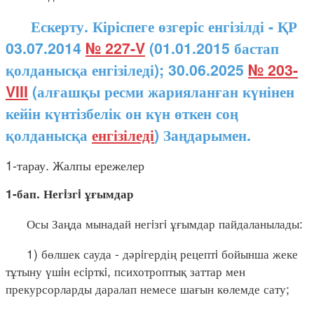
Ескерту. Кіріспеге өзгеріс енгізілді - ҚР
03.07.2014
№ 227-V
(01.01.2015 бастап
қолданысқа енгізіледі); 30.06.2025
№ 203-
VIII
(алғашқы ресми жарияланған күнінен
кейін күнтізбелік он күн өткен соң
қолданысқа
енгізіледі
) Заңдарымен.
1-тарау. Жалпы ережелер
1-бап. Негiзгi ұғымдар
Осы Заңда мынадай негiзгi ұғымдар пайдаланылады:
1) бөлшек сауда - дәрiгердің рецептi бойынша жеке
тұтыну үшiн есiрткi, психотроптық заттар мен
прекурсорларды даралап немесе шағын көлемде сату;