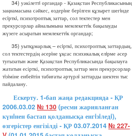
34) уәкілеттi органдар - Қазақстан Республикасының
заңнамасына сәйкес, өздерiне берiлген құзырет шегiнде
есiрткi, психотроптық заттар, сол тектестер мен
прекурсорлар айналымына мемлекеттiк бақылауды
жүзеге асыратын мемлекеттiк органдар;
35) уытқұмарлық – есiрткi, психотроптық заттардың,
сол тектестердің әсерiне ұқсас психикалық елiрме әсер
туғызатын және Қазақстан Республикасында бақылауға
жататын есірткі, психотроптық заттар мен прекурсорлар
тiзiміне енбейтін табиғаты әртүрлi заттарды шектен тыс
пайдалану.
Ескерту. 1-бап жаңа редакцияда - ҚР
2006.03.02
№ 130
(ресми жарияланған
күнiнен бастап қолданысқа енгiзiледi),
өзгерістер енгізілді - ҚР 03.07.2014
№ 227-
V
(01.01.2015 бастап қолданысқа