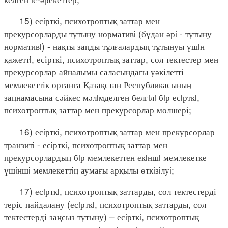
15) есiрткi, психотроптық заттар мен
прекурсорларды тұтыну нормативi (бұдан әрi - тұтыну
нормативi) - нақты заңды тұлғалардың тұтынуы үшiн
қажеттi, есірткі, психотроптық заттар, сол тектестер мен
прекурсорлар айналымы саласындағы уәкілетті
мемлекеттік органға Қазақстан Республикасының
заңнамасына сәйкес мәлiмделген белгiлi бiр есiрткi,
психотроптық заттар мен прекурсорлар мөлшері;
16) есiрткi, психотроптық заттар мен прекурсорлар
транзитi - есiрткi, психотроптық заттар мен
прекурсорлардың бiр мемлекеттен екiншi мемлекетке
үшiншi мемлекеттiң аумағы арқылы өткiзiлуi;
17) есiрткi, психотроптық заттарды, сол тектестерді
теріс пайдалану (есiрткi, психотроптық заттарды, сол
тектестерді заңсыз тұтыну) – есiрткi, психотроптық