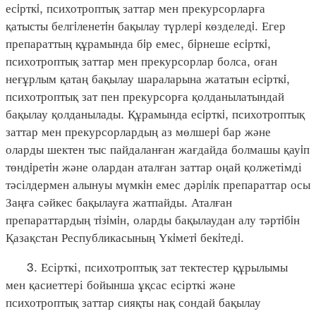
есiрткi, психотроптық заттар мен прекурсорларға
қатысты белгiленетiн бақылау түрлерi көзделедi. Егер
препараттың құрамында бiр емес, бiрнеше есiрткi,
психотроптық заттар мен прекурсорлар болса, оған
неғұрлым қатаң бақылау шараларына жататын есiрткi,
психотроптық зат пен прекурсорға қолданылатындай
бақылау қолданылады. Құрамында есiрткi, психотроптық
заттар мен прекурсорлардың аз мөлшерi бар және
оларды шектен тыс пайдаланған жағдайда болмашы қауiп
төндiретiн және олардан аталған заттар оңай қолжетімді
тәсілдермен алынуы мүмкiн емес дәрiлiк препараттар осы
Заңға сәйкес бақылауға жатпайды. Аталған
препараттардың тiзiмiн, оларды бақылаудан алу тәртiбiн
Қазақстан Республикасының Үкiметi бекiтедi.
3. Есірткі, психотроптық зат тектестер құрылымы
мен қасиеттері бойынша ұқсас есірткі және
психотроптық заттар сияқты нақ сондай бақылау