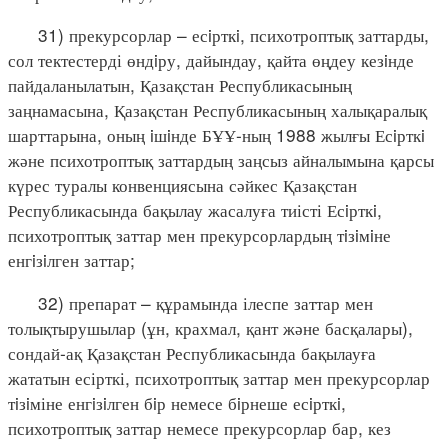
31) прекурсорлар – есiрткi, психотроптық заттарды,
сол тектестерді өндiру, дайындау, қайта өңдеу кезiнде
пайдаланылатын, Қазақстан Республикасының
заңнамасына, Қазақстан Республикасының халықаралық
шарттарына, оның iшiнде БҰҰ-ның 1988 жылғы Есiрткi
және психотроптық заттардың заңсыз айналымына қарсы
күрес туралы конвенциясына сәйкес Қазақстан
Республикасында бақылау жасалуға тиісті Есiрткi,
психотроптық заттар мен прекурсорлардың тiзiмiне
енгiзiлген заттар;
32) препарат – құрамында ілеспе заттар мен
толықтырушылар (ұн, крахмал, қант және басқалары),
сондай-ақ Қазақстан Республикасында бақылауға
жататын есірткі, психотроптық заттар мен прекурсорлар
тiзiміне енгiзiлген бiр немесе бiрнеше есiрткi,
психотроптық заттар немесе прекурсорлар бар, кез