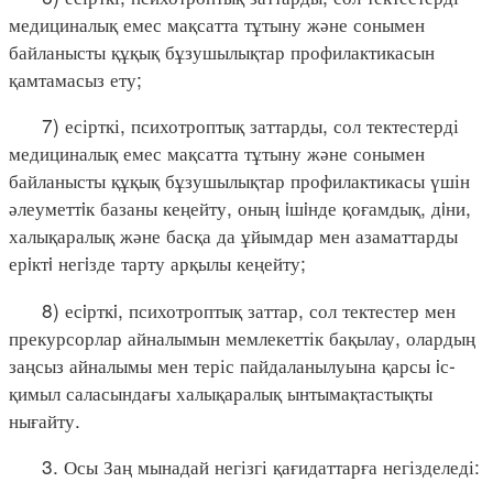
медициналық емес мақсатта тұтыну және сонымен
байланысты құқық бұзушылықтар профилактикасын
қамтамасыз ету;
7) есірткі, психотроптық заттарды, сол тектестерді
медициналық емес мақсатта тұтыну және сонымен
байланысты құқық бұзушылықтар профилактикасы үшін
әлеуметтiк базаны кеңейту, оның iшiнде қоғамдық, дiни,
халықаралық және басқа да ұйымдар мен азаматтарды
ерiктi негiзде тарту арқылы кеңейту;
8) есiрткi, психотроптық заттар, сол тектестер мен
прекурсорлар айналымын мемлекеттік бақылау, олардың
заңсыз айналымы мен теріс пайдаланылуына қарсы iс-
қимыл саласындағы халықаралық ынтымақтастықты
нығайту.
3. Осы Заң мынадай негізгі қағидаттарға негізделеді: