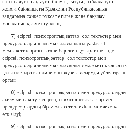
сатып алуға, сақтауға, бөлуге, сатуға, пайдалануға,
жоюға байланысты Қазақстан Республикасының
заңдарына сәйкес рұқсат етілген және бақылау
жасалатын қызмет түрлері;
7) есiрткi, психотроптық заттар, сол тектестер мен
прекурсорлар айналымы саласындағы уәкiлеттi
мемлекеттiк орган - өзiне берiлген құзырет шегiнде
есiрткi, психотроптық заттар, сол тектестер мен
прекурсорлар айналымы саласында мемлекеттiк саясатты
қалыптастыратын және оны жүзеге асыруды үйлестiретiн
орган;
8) есiрткi, психотроптық заттар мен прекурсорларды
әкелу мен әкету - есiрткi, психотроптық заттар мен
прекурсорлардың бiр мемлекеттен екiншi мемлекетке
өткiзілуi;
9) есiрткi, психотроптық заттар мен прекурсорларды