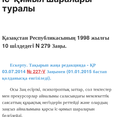
туралы
Қазақстан Республикасының 1998 жылғы
10 шiлдедегi N 279 Заңы.
Ескерту. Тақырып жаңа редакцияда - ҚР
03.07.2014
№ 227-V
Заңымен (01.01.2015 бастап
қолданысқа енгізіледі).
Осы Заң есiрткi, психотроптық заттар, сол тектестер
мен прекурсорлар айналымы саласындағы мемлекеттiк
саясаттың құқықтық негiздерiн реттейдi және олардың
заңсыз айналымына қарсы iс-қимыл шараларын
белгiлейдi.