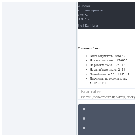
О проекте
Наши проекты:
Учёт.kz
ПОБ.Учёт
Рус
|
Қаз
|
Eng
Состояние базы:
Всего документов:
355649
На казахском языке:
176600
На русском языке:
176917
На английском языке:
2131
Дата обновления:
16.01.2024
Документы по состоянию на:
16.01.2024
Қазақ тілінде
Есiрткi, психотроптық заттар, пр