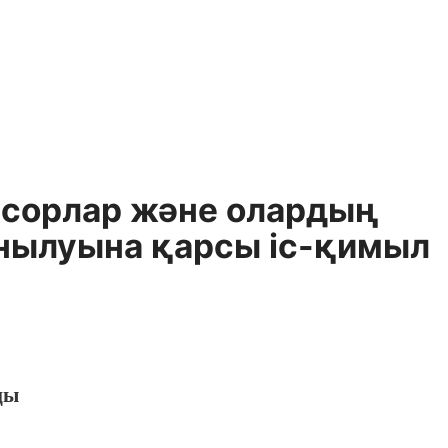
урсорлар және олардың
анылуына қарсы iс-қимыл
ңы