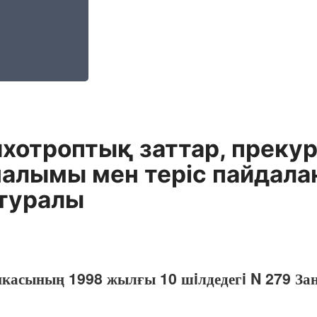
сихотроптық заттар, прек
налымы мен терiс пайдал
туралы
икасының 1998 жылғы 10 шiлдедегi N 279 За