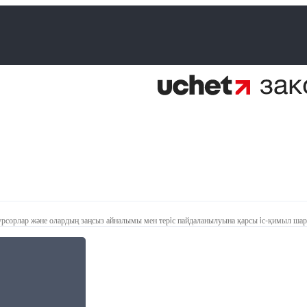
екурсорлар және олардың заңсыз айналымы мен терiс пайдаланылуына қарсы iс-қимыл ша