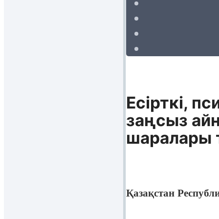
Есiрткi, п
заңсыз ай
шаралары 
Қазақстан Республ