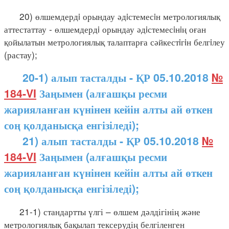
20) өлшемдердi орындау әдiстемесiн метрологиялық
аттестаттау - өлшемдердi орындау әдiстемесiнiң оған
қойылатын метрологиялық талаптарға сәйкестiгiн белгiлеу
(растау);
20-1) алып тасталды - ҚР 05.10.2018
№
184-VI
Заңымен (алғашқы ресми
жарияланған күнінен кейін алты ай өткен
соң қолданысқа енгізіледі);
21) алып тасталды - ҚР 05.10.2018
№
184-VI
Заңымен (алғашқы ресми
жарияланған күнінен кейін алты ай өткен
соң қолданысқа енгізіледі);
21-1) стандартты үлгі – өлшем дәлдігінің және
метрологиялық бақылап тексерудің белгіленген