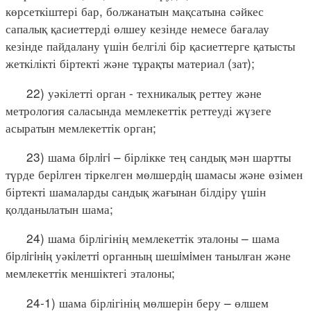
көрсеткіштері бар, болжанатын мақсатына сәйкес
сапалық қасиеттерді өлшеу кезінде немесе бағалау
кезінде пайдалану үшін белгілі бір қасиеттерге қатысты
жеткілікті біртекті және тұрақты материал (зат);
22) уәкілетті орган - техникалық реттеу және
метрология саласында мемлекеттік реттеуді жүзеге
асыратын мемлекеттік орган;
23) шама бiрлiгi – бірлікке тең сандық мән шартты
түрде берiлген тіркелген мөлшердiң шамасы және өзімен
біртекті шамаларды сандық жағынан білдіру үшін
қолданылатын шама;
24) шама бірлігінің мемлекеттік эталоны – шама
бiрлiгiнiң уәкiлеттi органның шешiмiмен танылған және
мемлекеттік меншіктегі эталоны;
24-1) шама бірлігінің мөлшерін беру – өлшем