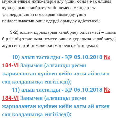
мүмкін өлшем нәтижелерін алу үшін, сондай-ақ өлшем
құралдарын калибрлеу үшін немесе стандартты
үлгілердің сипаттамаларын айқындау үшін
пайдаланылатын өлшемдерді орындау әдістемесі;
9-2) өлшем құралдарын калибрлеу әдістемесі – шама
бірлігінің эталонына немесе өлшем құралына калибрлеуді
жүргізу тәртібін және рәсімін белгілейтін құжат;
10) алып тасталды - ҚР 05.10.2018
№
184-VI
Заңымен (алғашқы ресми
жарияланған күнінен кейін алты ай өткен
соң қолданысқа енгізіледі);
11) алып тасталды - ҚР 05.10.2018
№
184-VI
Заңымен (алғашқы ресми
жарияланған күнінен кейін алты ай өткен
соң қолданысқа енгізіледі);