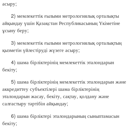
асыру;
2) мемлекеттік ғылыми метрологиялық орталықты
айқындау үшін Қазақстан Республикасының Үкіметіне
ұсыну беру;
3) мемлекеттік ғылыми метрологиялық орталықтың
қызметін үйлестіруді жүзеге асыру;
4) шама бірліктерінің мемлекеттік эталондарын
бекіту;
5) шама бірліктерінің мемлекеттік эталондарын және
аккредиттеу субъектілері шама бірліктерінің
эталондарын жасау, бекіту, сақтау, қолдану және
салғастыру тәртібін айқындау;
6) шама бірліктері эталондарының сыныптамасын
бекіту;