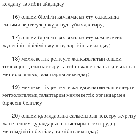
қолдану тәртібін айқындау;
16) өлшем бірлігін қамтамасыз ету саласында
ғылыми зерттеулер жүргізуді ұйымдастыру;
17) өлшем бірлігін қамтамасыз ету мемлекеттік
жүйесінің тізілімін жүргізу тәртібін айқындау;
18) мемлекеттік реттеуге жатқызылатын өлшем
тізбелерін қалыптастыру тәртібін және оларға қойылатын
метрологиялық талаптарды айқындау;
19) мемлекеттік реттеуге жатқызылатын өлшемдерге
метрологиялық талаптарды мемлекеттік органдармен
бірлесіп белгілеу;
20) өлшем құралдарына салыстырып тексеру жүргізу
және өлшем құралдарын салыстырып тексерудің
мерзімділігін белгілеу тәртібін айқындау;