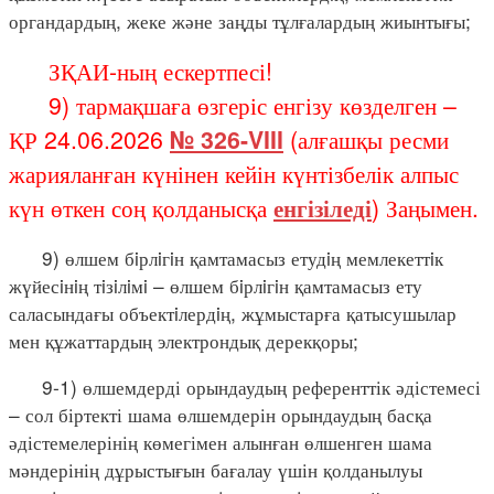
органдардың, жеке және заңды тұлғалардың жиынтығы;
ЗҚАИ-ның ескертпесі!
9) тармақшаға өзгеріс енгізу көзделген –
ҚР 24.06.2026
№ 326-VIII
(алғашқы ресми
жарияланған күнінен кейін күнтізбелік алпыс
күн өткен соң қолданысқа
енгізіледі
) Заңымен.
9) өлшем бiрлiгiн қамтамасыз етудiң мемлекеттiк
жүйесiнiң тiзiлiмi – өлшем бiрлiгiн қамтамасыз ету
саласындағы объектiлердiң, жұмыстарға қатысушылар
мен құжаттардың электрондық дерекқоры;
9-1) өлшемдерді орындаудың референттік әдістемесі
– сол біртекті шама өлшемдерін орындаудың басқа
әдістемелерінің көмегімен алынған өлшенген шама
мәндерінің дұрыстығын бағалау үшін қолданылуы