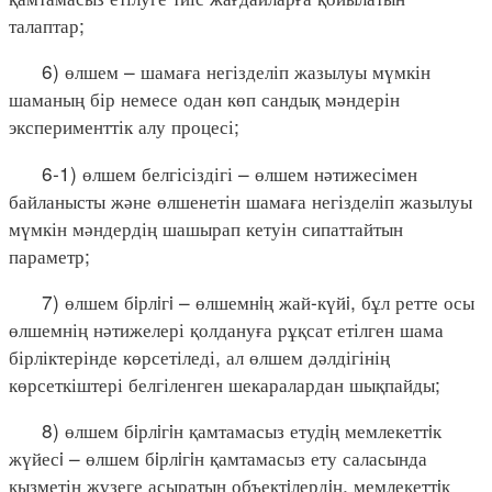
талаптар;
6) өлшем – шамаға негізделіп жазылуы мүмкін
шаманың бір немесе одан көп сандық мәндерін
эксперименттік алу процесі;
6-1) өлшем белгісіздігі – өлшем нәтижесімен
байланысты және өлшенетін шамаға негізделіп жазылуы
мүмкін мәндердің шашырап кетуін сипаттайтын
параметр;
7) өлшем бiрлiгi – өлшемнiң жай-күйi, бұл ретте осы
өлшемнің нәтижелері қолдануға рұқсат етілген шама
бірліктерінде көрсетіледі, ал өлшем дәлдігінің
көрсеткіштері белгіленген шекаралардан шықпайды;
8) өлшем бiрлiгiн қамтамасыз етудiң мемлекеттiк
жүйесi – өлшем бiрлiгiн қамтамасыз ету саласында
қызметін жүзеге асыратын объектiлердiң, мемлекеттiк