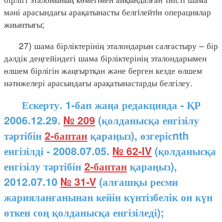
мәні арасындағы арақатынасты белгiлейтiн операциялар
жиынтығы;
27) шама бірліктерінің эталондарын салғастыру – бір
дәлдік деңгейіндегі шама бірліктерінің эталондарымен
өлшем бірлігін жаңғыртқан және берген кезде өлшем
нәтижелері арасындағы арақатынастарды белгілеу.
Ескерту. 1-бап жаңа редакцияда - ҚР
2006.12.29.
№ 209
(қолданысқа енгізілу
тәртібін
2-баптан
қараңыз), өзгерісnth
енгізілді - 2008.07.05.
№ 62-IV
(қолданысқа
енгізілу тәртібін
2-баптан
қараңыз),
2012.07.10
№ 31-V
(алғашқы ресми
жарияланғанынан кейін күнтізбелік он күн
өткен соң қолданысқа енгізіледі);