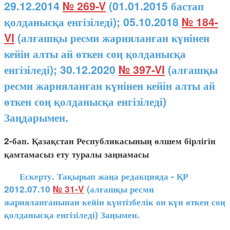
29.12.2014
№ 269-V
(01.01.2015 бастап
қолданысқа енгізіледі); 05.10.2018
№ 184-
VI
(алғашқы ресми жарияланған күнінен
кейін алты ай өткен соң қолданысқа
енгізіледі); 30.12.2020
№ 397-VI
(алғашқы
ресми жарияланған күнінен кейін алты ай
өткен соң қолданысқа енгізіледі)
Заңдарымен.
2-бап. Қазақстан Республикасының өлшем бірлігін
қамтамасыз ету туралы заңнамасы
Ескерту. Тақырып жаңа редакцияда - ҚР
2012.07.10
№ 31-V
(алғашқы ресми
жарияланғанынан кейін күнтізбелік он күн өткен соң
қолданысқа енгізіледі) Заңымен.