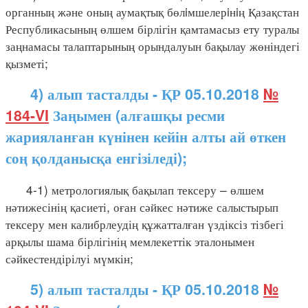
органның және оның аумақтық бөлiмшелерiнiң Қазақстан
Республикасының өлшем бірлігін қамтамасыз ету туралы
заңнамасы талаптарының орындалуын бақылау жөніндегі
қызметі;
4) алып тасталды - ҚР 05.10.2018
№
184-VI
Заңымен (алғашқы ресми
жарияланған күнінен кейін алты ай өткен
соң қолданысқа енгізіледі);
4-1) метрологиялық бақылап тексеру – өлшем
нәтижесінің қасиеті, оған сәйкес нәтиже салыстырып
тексеру мен калибрлеудің құжатталған үздіксіз тізбегі
арқылы шама бірлігінің мемлекеттік эталонымен
сәйкестендірілуі мүмкін;
5) алып тасталды - ҚР 05.10.2018
№