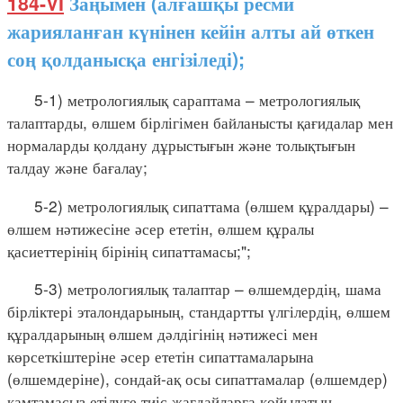
184-VI
Заңымен (алғашқы ресми
жарияланған күнінен кейін алты ай өткен
соң қолданысқа енгізіледі);
5-1) метрологиялық сараптама – метрологиялық
талаптарды, өлшем бірлігімен байланысты қағидалар мен
нормаларды қолдану дұрыстығын және толықтығын
талдау және бағалау;
5-2) метрологиялық сипаттама (өлшем құралдары) –
өлшем нәтижесіне әсер ететін, өлшем құралы
қасиеттерінің бірінің сипаттамасы;";
5-3) метрологиялық талаптар – өлшемдердің, шама
бірліктері эталондарының, стандартты үлгілердің, өлшем
құралдарының өлшем дәлдігінің нәтижесі мен
көрсеткіштеріне әсер ететін сипаттамаларына
(өлшемдеріне), сондай-ақ осы сипаттамалар (өлшемдер)
қамтамасыз етілуге тиіс жағдайларға қойылатын