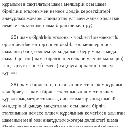
құралымен сақталатын шама мөлшерін осы шама
бірлігінің эталонымен немесе дәлдік көрсеткіштері
анағұрлым жоғары стандартты үлгімен жаңғыртылатын
немесе сақталатын шама бірлігіне келтіру;
25) шама бiрлiгiнiң эталоны - уәкiлеттi мемлекеттiк
орган белгiлеген тәртiппен бекiтiлген, мөлшерiн осы
шаманың басқа өлшем құралдарына беру мақсатында,
шама бiрлiгiн (шама бiрлiгiнiң еселiк не үлестiк мәндерiн)
жаңғыртуға және (немесе) сақтауға арналған өлшем
құралы;
26) шама бірлігінің эталонын немесе өлшем құралын
калибрлеу – шама бірлігі эталонының немесе өлшем
құралының метрологиялық сипаттамаларының шынайы
мәндерiн айқындау мақсатында осы шама бірлігі
эталонының немесе өлшем құралының көмегімен алынған
шаманың мәнi мен анағұрлым жоғары дәлдіктегі шама
бірлігі эталонының көмегiмен айқындалған тиісті шама