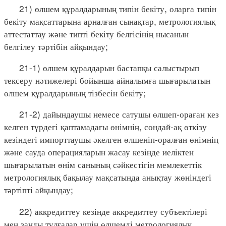
21) өлшем құралдарының типін бекіту, оларға типін
бекіту мақсаттарына арналған сынақтар, метрологиялық
аттестаттау және типті бекіту белгісінің нысанын
белгілеу тәртібін айқындау;
21-1) өлшем құралдарын бастапқы салыстырып
тексеру нәтижелері бойынша айналымға шығарылатын
өлшем құралдарының тізбесін бекіту;
21-2) дайындаушы немесе сатушы өлшеп-ораған кез
келген түрдегі қаптамадағы өнімнің, сондай-ақ өткізу
кезіндегі импорттаушы әкелген өлшеніп-оралған өнімнің
және сауда операцияларын жасау кезінде иеліктен
шығарылатын өнім санының сәйкестігін мемлекеттік
метрологиялық бақылау мақсатында анықтау жөніндегі
тәртіпті айқындау;
22) аккредиттеу кезінде аккредиттеу субъектілері
мен заңды тұлғалар үшін өлшемді метрологиялық