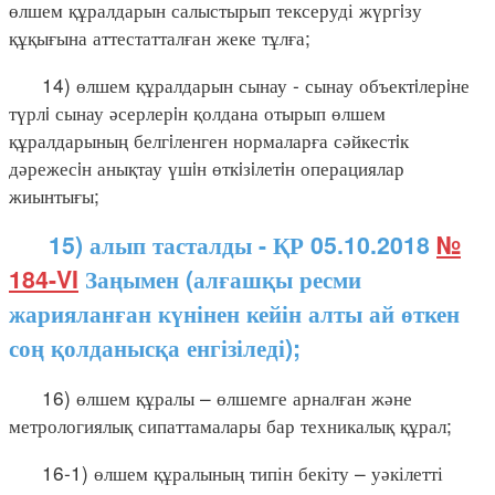
өлшем құралдарын салыстырып тексеруді жүргiзу
құқығына аттестатталған жеке тұлға;
14) өлшем құралдарын сынау - сынау объектiлерiне
түрлi сынау әсерлерiн қолдана отырып өлшем
құралдарының белгiленген нормаларға сәйкестiк
дәрежесiн анықтау үшiн өткiзiлетiн операциялар
жиынтығы;
15) алып тасталды - ҚР 05.10.2018
№
184-VI
Заңымен (алғашқы ресми
жарияланған күнінен кейін алты ай өткен
соң қолданысқа енгізіледі);
16) өлшем құралы – өлшемге арналған және
метрологиялық сипаттамалары бар техникалық құрал;
16-1) өлшем құралының типін бекіту – уәкілетті