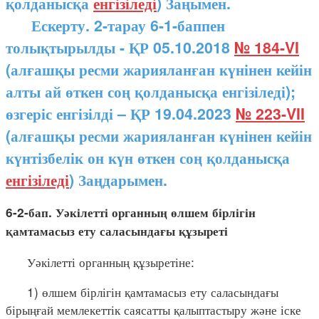
қолданысқа
енгізіледі
) Заңымен.
Ескерту. 2-тарау 6-1-баппен
толықтырылды - ҚР 05.10.2018
№ 184-VI
(алғашқы ресми жарияланған күнінен кейін
алты ай өткен соң қолданысқа енгізіледі);
өзгеріс енгізілді – ҚР 19.04.2023
№ 223-VII
(алғашқы ресми жарияланған күнінен кейін
күнтізбелік он күн өткен соң қолданысқа
енгізіледі
) Заңдарымен.
6-2-бап. Уәкілетті органның өлшем бірлігін
қамтамасыз ету саласындағы құзыреті
Уәкілетті органның құзыретіне:
1) өлшем бірлігін қамтамасыз ету саласындағы
бірыңғай мемлекеттік саясатты қалыптастыру және іске