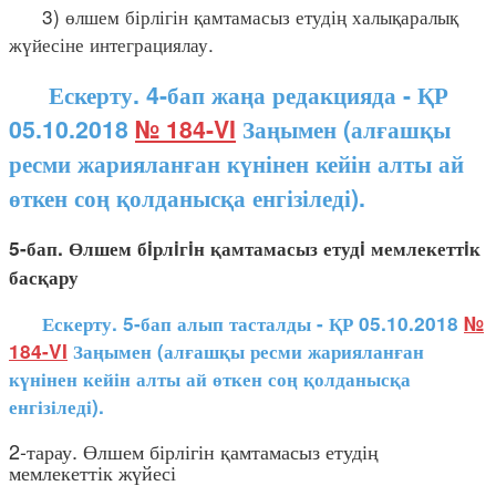
3) өлшем бірлігін қамтамасыз етудің халықаралық
жүйесіне интеграциялау.
Ескерту. 4-бап жаңа редакцияда - ҚР
05.10.2018
№ 184-VI
Заңымен (алғашқы
ресми жарияланған күнінен кейін алты ай
өткен соң қолданысқа енгізіледі).
5-бап. Өлшем бiрлiгiн қамтамасыз етудi мемлекеттiк
басқару
Ескерту. 5-бап алып тасталды - ҚР 05.10.2018
№
184-VI
Заңымен (алғашқы ресми жарияланған
күнінен кейін алты ай өткен соң қолданысқа
енгізіледі).
2-тарау. Өлшем бірлігін қамтамасыз етудің
мемлекеттік жүйесі