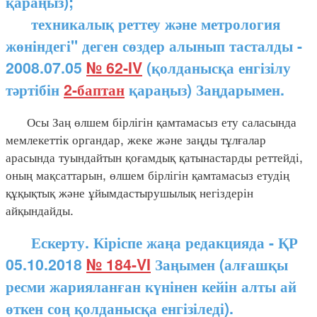
қараңыз);
техникалық реттеу және метрология
жөніндегі" деген сөздер алынып тасталды -
2008.07.05
№ 62-IV
(қолданысқа енгізілу
тәртібін
2-баптан
қараңыз) Заңдарымен.
Осы Заң өлшем бірлігін қамтамасыз ету саласында
мемлекеттік органдар, жеке және заңды тұлғалар
арасында туындайтын қоғамдық қатынастарды реттейді,
оның мақсаттарын, өлшем бірлігін қамтамасыз етудің
құқықтық және ұйымдастырушылық негіздерін
айқындайды.
Ескерту. Кіріспе жаңа редакцияда - ҚР
05.10.2018
№ 184-VI
Заңымен (алғашқы
ресми жарияланған күнінен кейін алты ай
өткен соң қолданысқа енгізіледі).