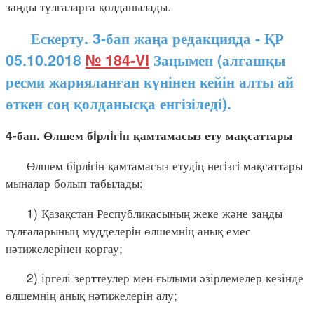
заңды тұлғаларға қолданылады.
Ескерту. 3-бап жаңа редакцияда - ҚР
05.10.2018
№ 184-VI
Заңымен (алғашқы
ресми жарияланған күнінен кейін алты ай
өткен соң қолданысқа енгізіледі).
4-бап. Өлшем бiрлiгiн қамтамасыз ету мақсаттары
Өлшем бiрлiгiн қамтамасыз етудiң негiзгi мақсаттары
мыналар болып табылады:
1) Қазақстан Республикасының жеке және заңды
тұлғаларының мүдделерiн өлшемнiң анық емес
нәтижелерiнен қорғау;
2) іргелі зерттеулер мен ғылыми әзірлемелер кезінде
өлшемнің анық нәтижелерін алу;