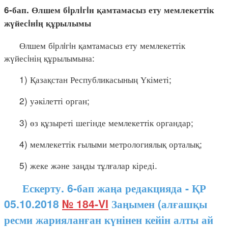
6-бап. Өлшем бiрлiгiн қамтамасыз ету мемлекеттік
жүйесiнiң құрылымы
Өлшем бiрлiгiн қамтамасыз ету мемлекеттік
жүйесiнің құрылымына:
1) Қазақстан Республикасының Үкіметі;
2) уәкілетті орган;
3) өз құзыреті шегінде мемлекеттік органдар;
4) мемлекеттік ғылыми метрологиялық орталық;
5) жеке және заңды тұлғалар кіреді.
Ескерту. 6-бап жаңа редакцияда - ҚР
05.10.2018
№ 184-VI
Заңымен (алғашқы
ресми жарияланған күнінен кейін алты ай