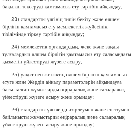
бақылап тексеруді қамтамасыз ету тәртібін айқындау;
23) стандартты үлгінің типін бекіту және өлшем
бірлігін қамтамасыз ету мемлекеттік жүйесінің
тізілімінде тіркеу тәртібін айқындау;
24) мемлекеттік органдардың, жеке және заңды
тұлғалардың өлшем бірлігін қамтамасыз ету саласындағы
қызметін үйлестіруді жүзеге асыру;
25) уақыт пен жиіліктің өлшем бірлігін қамтамасыз
етуге және Жердің айналу параметрлерін айқындауға
бағытталған жұмыстарды өңіраралық және салааралық
үйлестіруді жүзеге асыру және орындау;
26) стандартты үлгілерді әзірлеумен және енгізумен
байланысты жұмыстарды өңіраралық және салааралық
үйлестіруді жүзеге асыру және орындау;