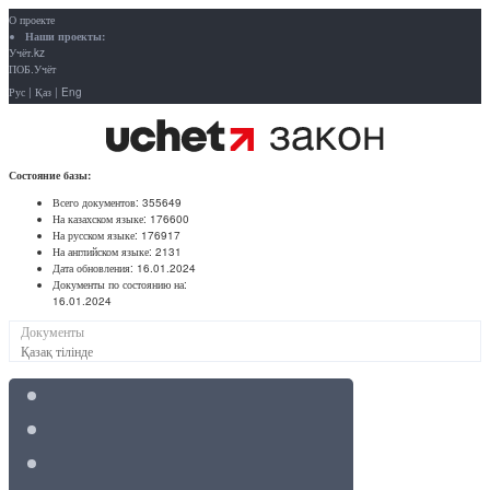
О проекте
Наши проекты:
Учёт.kz
ПОБ.Учёт
Рус
|
Қаз
|
Eng
Состояние базы:
Всего документов:
355649
На казахском языке:
176600
На русском языке:
176917
На английском языке:
2131
Дата обновления:
16.01.2024
Документы по состоянию на:
16.01.2024
Документы
Қазақ тілінде