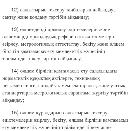
12) салыстырып тексеру таңбаларын дайындау,
сақтау және қолдану тәртібін айқындау;
13) өлшемдерді орындау әдістемелерін және
өлшемдерді орындаудың референттік әдістемелерін
әзірлеу, метрологиялық аттестаттау, бекіту және өлшем
бірлігін қамтамасыз ету мемлекеттік жүйесінің
тізілімінде тіркеу тәртібін айқындау;
14) өлшем бірлігін қамтамасыз ету саласындағы
нормативтік құқықтық актілерге, техникалық
регламенттерге, сондай-ақ мемлекетаралық және ұлттық
стандарттарға метрологиялық сараптама жүргізу тәртібін
айқындау;
15) өлшем құралдарын салыстырып тексеру
әдістемелерін әзірлеу, бекіту, өлшем бірлігін қамтамасыз
ету мемлекеттік жүйесінің тізілімінде тіркеу және