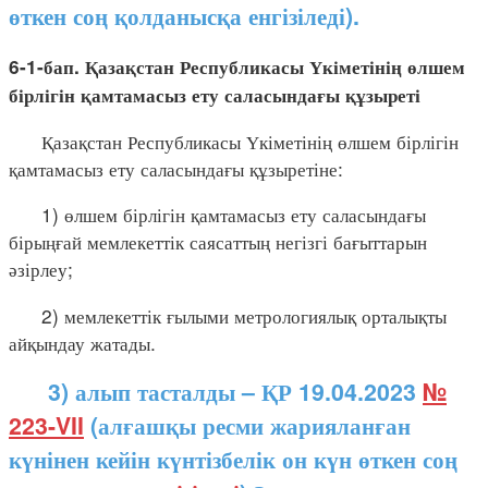
өткен соң қолданысқа енгізіледі).
6-1-бап. Қазақстан Республикасы Үкіметінің өлшем
бірлігін қамтамасыз ету саласындағы құзыреті
Қазақстан Республикасы Үкіметінің өлшем бірлігін
қамтамасыз ету саласындағы құзыретіне:
1) өлшем бірлігін қамтамасыз ету саласындағы
бірыңғай мемлекеттік саясаттың негізгі бағыттарын
әзірлеу;
2) мемлекеттік ғылыми метрологиялық орталықты
айқындау жатады.
3) алып тасталды – ҚР 19.04.2023
№
223-VII
(алғашқы ресми жарияланған
күнінен кейін күнтізбелік он күн өткен соң