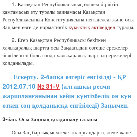
1. Қазақстан Республикасының өлшем бірлігін
қамтамасыз ету туралы заңнамасы Қазақстан
Республикасының Конституциясына негiзделедi және осы
Заң мен өзге де нормативтiк
құқықтық актiлерден
тұрады.
2. Егер Қазақстан Республикасы бекiткен
халықаралық шартта осы Заңдағыдан өзгеше ережелер
белгiленген болса онда халықаралық шарттың ережелерi
қолданылады.
Ескерту. 2-бапқа өзгеріс енгізілді - ҚР
2012.07.10
№ 31-V
(алғашқы ресми
жарияланғанынан кейін күнтізбелік он күн
өткен соң қолданысқа енгізіледі) Заңымен.
3-бап. Осы Заңның қолданылу саласы
Осы Заң барлық мемлекеттік органдарға, жеке және