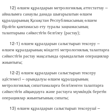
12) өлшем құралдарын метрологиялық аттестаттау –
айналымға санаулы данада шығарылатын өлшем
құралдарының Қазақстан Республикасының өлшем
бiрлiгiн қамтамасыз ету туралы заңнамасының
талаптарына сәйкестiгiн белгiлеу (растау);
12-1) өлшем құралдарын салыстырып тексеру –
өлшем құралдарының міндетті метрологиялық талаптарға
сәйкестiгiн растау мақсатында орындалатын операциялар
жиынтығы;
12-2) өлшем құралдарын салыстырып тексеру
әдiстемесi – орындалуы өлшем құралдарының
метрологиялық сипаттамаларға белгiленген талаптарға
сәйкестiгiн айқындауға және растауға мүмкiндiк беретiн
операциялар жиынтығының сипаты;
13) өлшем құралдарын салыстырып тексерушi –