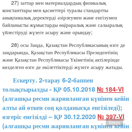
27) заттар мен материалдардың физикалық
константтары мен қасиеттері туралы стандартты
анықтамалық деректерді әзірлеумен және енгізумен
байланысты жұмыстарды өңіраралық және салааралық
үйлестіруді жүзеге асыру және орындау;
28) осы Заңда, Қазақстан Республикасының өзге де
заңдарында, Қазақстан Республикасы Президентінің
және Қазақстан Республикасы Үкіметінің актілерінде
көзделген өзге де өкілеттіктерді жүзеге асыру жатады.
Ескерту. 2-тарау 6-2-баппен
толықтырылды - ҚР 05.10.2018
№ 184-VI
(алғашқы ресми жарияланған күнінен кейін
алты ай өткен соң қолданысқа енгізіледі);
өзгеріс енгізілді – ҚР 30.12.2020
№ 397-VI
Вверх
(алғашқы ресми жарияланған күнінен кейін