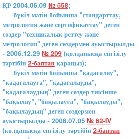
ҚР 2004.06.09
№ 558
;
бүкiл мәтiн бойынша "стандарттау,
метрология және сертификаттау" деген
сөздер "техникалық реттеу және
метрология" деген сөздермен ауыстырылды
- 2006.12.29
№ 209
(қолданысқа енгізілу
тәртібін
2-баптан
қараңыз);
бүкіл мәтін бойынша "қадағалау",
"қадағалауға", "қадағалауды",
"қадағалаудың" деген сөздер тиісінше
"бақылау", "бақылауға", "бақылауды",
"бақылаудың" деген сөздермен
ауыстырылды - 2008.07.05
№ 62-IV
(қолданысқа енгізілу тәртібін
2-баптан