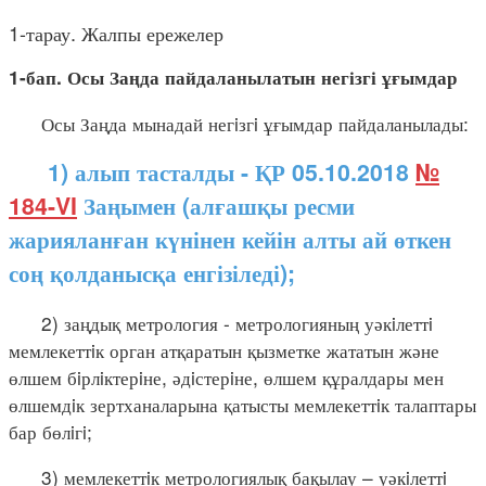
1-тарау. Жалпы ережелер
1-бап. Осы Заңда пайдаланылатын негізгі ұғымдар
Осы Заңда мынадай негiзгi ұғымдар пайдаланылады:
1) алып тасталды - ҚР 05.10.2018
№
184-VI
Заңымен (алғашқы ресми
жарияланған күнінен кейін алты ай өткен
соң қолданысқа енгізіледі);
2) заңдық метрология - метрологияның уәкiлеттi
мемлекеттiк орган атқаратын қызметке жататын және
өлшем бiрлiктерiне, әдiстерiне, өлшем құралдары мен
өлшемдiк зертханаларына қатысты мемлекеттiк талаптары
бар бөлiгi;
3) мемлекеттiк метрологиялық бақылау – уәкiлеттi