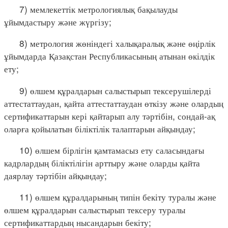
7) мемлекеттік метрологиялық бақылауды
ұйымдастыру және жүргізу;
8) метрология жөніндегі халықаралық және өңірлік
ұйымдарда Қазақстан Республикасының атынан өкілдік
ету;
9) өлшем құралдарын салыстырып тексерушілерді
аттестаттаудан, қайта аттестаттаудан өткізу және олардың
сертификаттарын кері қайтарып алу тәртібін, сондай-ақ
оларға қойылатын біліктілік талаптарын айқындау;
10) өлшем бірлігін қамтамасыз ету саласындағы
кадрлардың біліктілігін арттыру және оларды қайта
даярлау тәртібін айқындау;
11) өлшем құралдарының типін бекіту туралы және
өлшем құралдарын салыстырып тексеру туралы
сертификаттардың нысандарын бекіту;