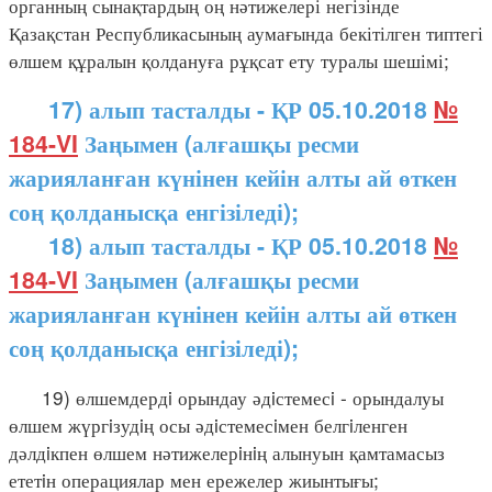
органның сынақтардың оң нәтижелері негізінде
Қазақстан Республикасының аумағында бекітілген типтегі
өлшем құралын қолдануға рұқсат ету туралы шешімі;
17) алып тасталды - ҚР 05.10.2018
№
184-VI
Заңымен (алғашқы ресми
жарияланған күнінен кейін алты ай өткен
соң қолданысқа енгізіледі);
18) алып тасталды - ҚР 05.10.2018
№
184-VI
Заңымен (алғашқы ресми
жарияланған күнінен кейін алты ай өткен
соң қолданысқа енгізіледі);
19) өлшемдердi орындау әдiстемесi - орындалуы
өлшем жүргiзудiң осы әдiстемесiмен белгiленген
дәлдiкпен өлшем нәтижелерiнiң алынуын қамтамасыз
ететiн операциялар мен ережелер жиынтығы;