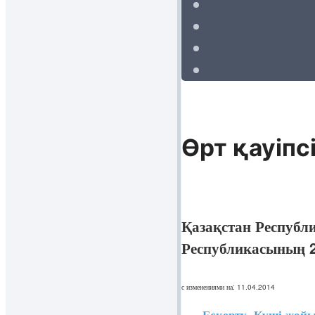
Өрт қауіпс
Қазақстан Республ
Республикасының 2
с изменениями на: 11.04.2014
Ескерту. Күші жойыл