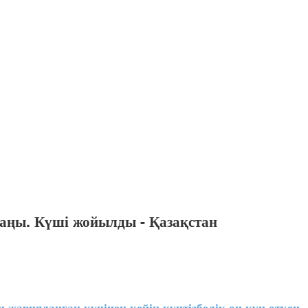
аңы. Күші жойылды - Қазақстан
жарияланған күнінен кейін күнтізбелік он күн өткен