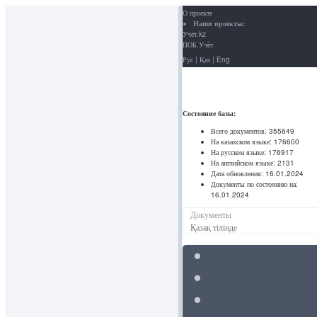
О проекте
Наши проекты:
Учёт.kz
ПОБ.Учёт
Рус
|
Қаз
|
Eng
Состояние базы:
Всего документов:
355649
На казахском языке:
176600
На русском языке:
176917
На английском языке:
2131
Дата обновления:
16.01.2024
Документы по состоянию на:
16.01.2024
Документы
Қазақ тілінде