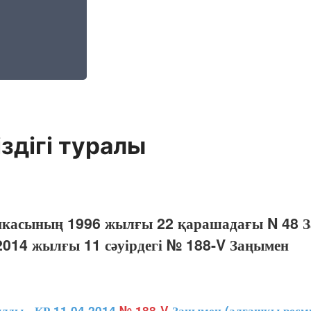
іздігі туралы
икасының 1996 жылғы 22 қарашадағы N 48 З
014 жылғы 11 сәуірдегі № 188-V Заңымен
ды - ҚР 11.04.2014
№ 188-V
Заңымен (алғашқы ресми 