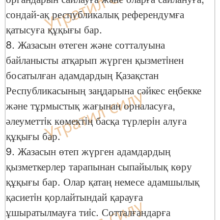
сондай-ақ республикалық референдумға
қатысуға құқығы бар.
8. Жазасын өтеген және сотталуына
байланысты атқарып жүрген қызметiнен
босатылған адамдардың Қазақстан
Республикасының заңдарына сәйкес еңбекке
және тұрмыстық жағынан орналасуға,
әлеуметтiк көмектiң басқа түрлерiн алуға
құқығы бар.
9. Жазасын өтеп жүрген адамдардың
қызметкерлер тарапынан сыпайылық көру
құқығы бар. Олар қатаң немесе адамшылық
қасиетiн қорлайтындай қарауға
ұшыратылмауға тиiс. Сотталғандарға