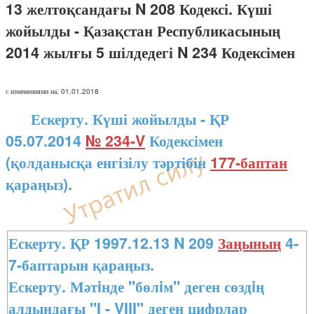
13 желтоқсандағы N 208 Кодексі. Күші
жойылды - Қазақстан Республикасының
2014 жылғы 5 шілдедегі N 234 Кодексімен
с изменениями на: 01.01.2018
Ескерту. Күші жойылды - ҚР
05.07.2014
№ 234-V
Кодексімен
(қолданысқа енгізілу тәртібін
177-баптан
қараңыз).
Ескерту. ҚР 1997.12.13 N 209
Заңының
4-
7-баптарын қараңыз.
Ескерту. Мәтiнде "бөлiм" деген сөздiң
алдындағы "I - VIII" деген цифрлар