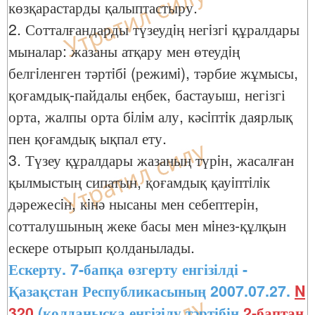
көзқарастарды қалыптастыру.
2. Сотталғандарды түзеудiң негiзгi құралдары
мыналар: жазаны атқару мен өтеудiң
белгiленген тәртiбi (режимi), тәрбие жұмысы,
қоғамдық-пайдалы еңбек, бастауыш, негізгі
орта, жалпы орта бiлiм алу, кәсiптiк даярлық
пен қоғамдық ықпал ету.
3. Түзеу құралдары жазаның түрiн, жасалған
қылмыстың сипатын, қоғамдық қауiптiлiк
дәрежесiн, кiнә нысаны мен себептерiн,
сотталушының жеке басы мен мiнез-құлқын
ескере отырып қолданылады.
Ескерту. 7-бапқа өзгерту енгізілді -
Қазақстан Республикасының 2007.07.27.
N
320
(қолданысқа енгізілу тәртібін
2-баптан