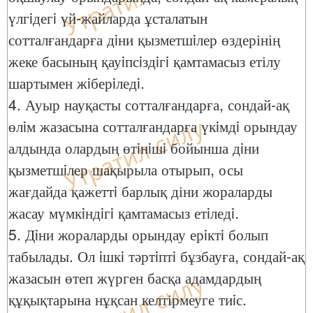
үлгiдегi үй-жайларда ұсталатын
сотталғандарға дiни қызметшiлер өздерінің
жеке басының қауiпсiздiгi қамтамасыз етілу
шартымен жiберiледi.
4. Ауыр науқасты сотталғандарға, сондай-ақ
өлiм жазасына сотталғандарға үкiмдi орындау
алдында олардың өтiнiшi бойынша дiни
қызметшiлер шақырыла отырып, осы
жағдайда қажеттi барлық діни жораларды
жасау мүмкiндiгi қамтамасыз етiледi.
5. Дiни жораларды орындау ерiктi болып
табылады. Ол iшкi тәртiптi бұзбауға, сондай-ақ
жазасын өтеп жүрген басқа адамдардың
құқықтарына нұқсан келтірмеуге тиiс.