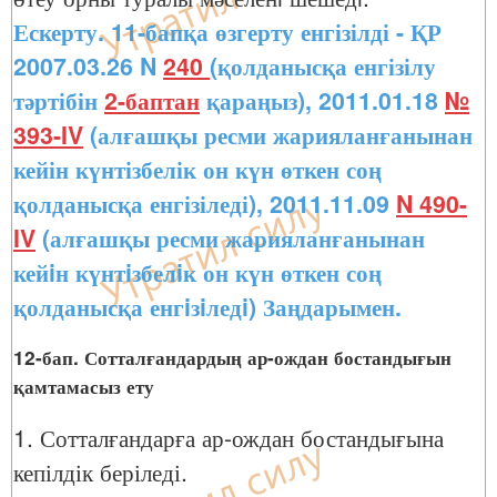
Ескерту. 11-бапқа өзгерту енгізілді - ҚР
2007.03.26 N
240
(қолданысқа енгізілу
тәртібін
2-баптан
қараңыз), 2011.01.18
№
393-IV
(алғашқы ресми жарияланғанынан
кейін күнтізбелік он күн өткен соң
қолданысқа енгізіледі), 2011.11.09
N 490-
IV
(алғашқы ресми жарияланғанынан
кейiн күнтiзбелiк он күн өткен соң
қолданысқа енгiзiледi) Заңдарымен.
12-бап. Сотталғандардың ар-ождан бостандығын
қамтамасыз ету
1. Сотталғандарға ар-ождан бостандығына
кепілдік беріледі.