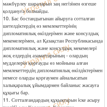
мәжбүрлеу шараларын заң негiзiнен өзгеше
қолдануға болмайды.
10. Бас бостандығынан айыруға сотталған
шетелдiктердiң өз мемлекеттерiнiң
дипломатиялық өкiлдерiмен және консулдық
мекемелерiмен, ал Қазақстан Республикасында
дипломатиялық және консулдық мекемелерi
жоқ елдердiң азаматтарының - олардың
мүдделерiн қорғауды өз мойнына алған
мемлекеттердiң дипломатиялық өкiлдiктерiмен
немесе оларды қорғаумен айналысатын
халықаралық ұйымдармен байланыс жасауға
құқығы бар.
11. Сотталғандардың құқықтарын iске асыру