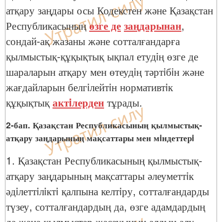
атқару заңдары осы Кодекстен және Қазақстан
Республикасының
өзге де
заңдарынан
,
сондай-ақ жазаны және сотталғандарға
қылмыстық-құқықтық ықпал етудiң өзге де
шараларын атқару мен өтеудiң тәртiбiн және
жағдайларын белгiлейтiн нормативтiк
құқықтық
актiлерден
тұрады.
2-бап. Қазақстан Республикасының қылмыстық-
атқару заңдарының мақсаттары мен мiндеттерi
1. Қазақстан Республикасының қылмыстық-
атқару заңдарының мақсаттары әлеуметтiк
әдiлеттiлiктi қалпына келтiру, сотталғандарды
түзеу, сотталғандардың да, өзге адамдардың
да жаңа қылмыстар жасауының алдын алу