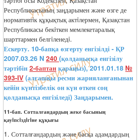
тәртiбi осы Кодекспен, Қазақстан
Республикасының заңдарымен және өзге де
нормативтiк құқықтық актiлермен, Қазақстан
Республикасы бекiткен мемлекетаралық
шарттармен белгiленедi.
Ескерту. 10-бапқа өзгерту енгізілді - ҚР
2007.03.26 N
240
(қолданысқа енгізілу
тәртібін
2-баптан
қараңыз), 2011.01.18
№
393-IV
(алғашқы ресми жарияланғанынан
кейін күнтізбелік он күн өткен соң
қолданысқа енгізіледі) Заңдарымен.
11-бап. Сотталғандардың жеке басының
қауiпсiздiгiне құқығы
1. Сотталғандардың және басқа адамдардың