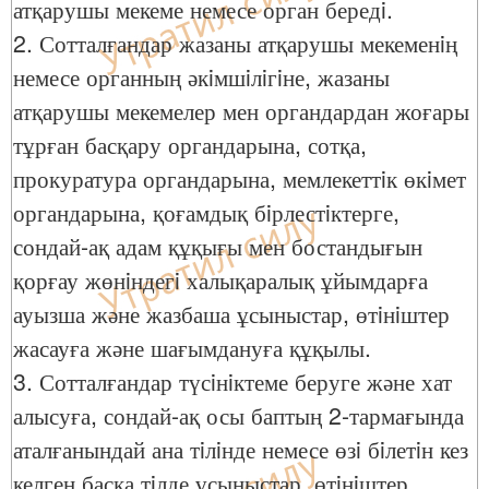
атқарушы мекеме немесе орган бередi.
2. Сотталғандар жазаны атқарушы мекеменiң
немесе органның әкiмшiлiгiне, жазаны
атқарушы мекемелер мен органдардан жоғары
тұрған басқару органдарына, сотқа,
прокуратура органдарына, мемлекеттiк өкiмет
органдарына, қоғамдық бiрлестiктерге,
сондай-ақ адам құқығы мен бостандығын
қорғау жөнiндегi халықаралық ұйымдарға
ауызша және жазбаша ұсыныстар, өтiнiштер
жасауға және шағымдануға құқылы.
3. Сотталғандар түсiнiктеме беруге және хат
алысуға, сондай-ақ осы баптың 2-тармағында
аталғанындай ана тiлiнде немесе өзi бiлетiн кез
келген басқа тiлде ұсыныстар, өтiнiштер