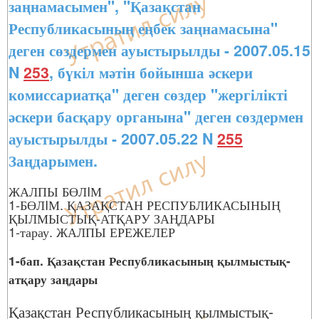
заңнамасымен", "Қазақстан
Республикасының еңбек заңнамасына"
деген сөздермен ауыстырылды - 2007.05.15
N
253
, бүкіл мәтін бойынша әскери
комиссариатқа" деген сөздер "жергілікті
әскери басқару органына" деген сөздермен
ауыстырылды - 2007.05.22 N
255
Заңдарымен.
ЖАЛПЫ БӨЛIМ
1-БӨЛIМ. ҚАЗАҚСТАН РЕСПУБЛИКАСЫНЫҢ
ҚЫЛМЫСТЫҚ-АТҚАРУ ЗАҢДАРЫ
1-тарау. ЖАЛПЫ ЕРЕЖЕЛЕР
1-бап. Қазақстан Республикасының қылмыстық-
атқару заңдары
Қазақстан Республикасының қылмыстық-