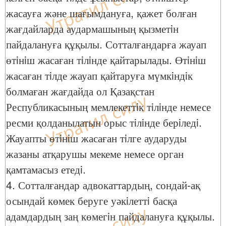
жасауға және шағымдануға, қажет болған
жағдайларда аудармашының қызметiн
пайдалануға құқылы. Сотталғандарға жауап
өтiнiш жасаған тiлiнде қайтарылады. Өтiнiш
жасаған тiлде жауап қайтаруға мүмкiндiк
болмаған жағдайда ол Қазақстан
Республикасының мемлекеттiк тiлiнде немесе
ресми қолданылатын орыс тiлiнде берiледi.
Жауапты өтiнiш жасаған тiлге аударуды
жазаны атқарушы мекеме немесе орган
қамтамасыз етедi.
4. Сотталғандар адвокаттардың, сондай-ақ
осындай көмек беруге уәкiлеттi басқа
адамдардың заң көмегiн пайдалануға құқылы.