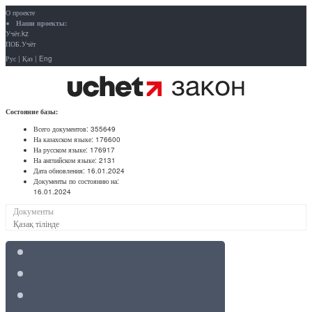
О проекте
Наши проекты:
Учёт.kz
ПОБ.Учёт
Рус
|
Қаз
|
Eng
Состояние базы:
Всего документов:
355649
На казахском языке:
176600
На русском языке:
176917
На английском языке:
2131
Дата обновления:
16.01.2024
Документы по состоянию на:
16.01.2024
Документы
Қазақ тілінде