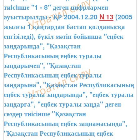
тиiсiнше "1 - 8" деген цифрлармен
ауыстырылды - ҚР 2004.12.20
N 13
(2005
жылғы 1 қаңтардан бастап қолданысқа
енгізіледі), бүкіл мәтін бойынша "еңбек
заңдарында", "Қазақстан
Республикасының еңбек туралы
заңдарымен", "Қазақстан
Республикасының еңбек туралы
заңдарына", "Қазақстан Республикасының
еңбек туралы заңдарында", "еңбек туралы
заңдарға", "еңбек туралы заңда" деген
сөздер тиісінше "Қазақстан
Республикасының еңбек заңнамасында",
"Қазақстан Республикасының еңбек