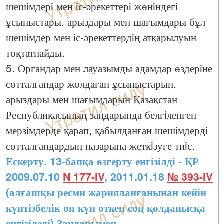
шешiмдерi мен iс-әрекеттерi жөнiндегi
ұсыныстары, арыздары мен шағымдары бұл
шешiмдер мен iс-әрекеттердiң атқарылуын
тоқтатпайды.
5. Органдар мен лауазымды адамдар өздерiне
сотталғандар жолдаған ұсыныстарын,
арыздары мен шағымдарын Қазақстан
Республикасының заңдарында белгiленген
мерзiмдерде қарап, қабылданған шешiмдердi
сотталғандардың назарына жеткiзуге тиiс.
Ескерту. 13-бапқа өзгерту енгізілді - ҚР
2009.07.10
N 177-IV
, 2011.01.18
№ 393-IV
(алғашқы ресми жарияланғанынан кейін
күнтізбелік он күн өткен соң қолданысқа
енгізіледі) Заңдарымен.