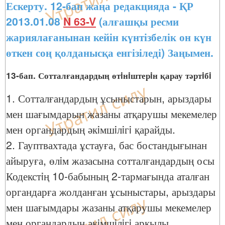
Ескерту. 12-бап жаңа редакцияда - ҚР
2013.01.08
N 63-V
(алғашқы ресми
жариялағанынан кейін күнтізбелік он күн
өткен соң қолданысқа енгізіледі) Заңымен.
13-бап. Сотталғандардың өтiнiштерiн қарау тәртiбi
1. Сотталғандардың ұсыныстарын, арыздары
мен шағымдарын жазаны атқарушы мекемелер
мен органдардың әкiмшiлiгi қарайды.
2. Гауптвахтада ұстауға, бас бостандығынан
айыруға, өлiм жазасына сотталғандардың осы
Кодекстiң 10-бабының 2-тармағында аталған
органдарға жолданған ұсыныстары, арыздары
мен шағымдары жазаны атқарушы мекемелер
мен органдардың әкiмшiлiгi арқылы