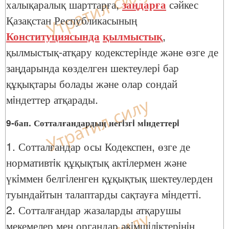
халықаралық шарттарға,
заңдарға
сәйкес
Қазақстан Республикасының
Конституциясында
қылмыстық
,
қылмыстық-атқару кодекстерiнде және өзге де
заңдарында көзделген шектеулерi бар
құқықтары болады және олар сондай
мiндеттер атқарады.
9-бап. Сотталғандардың негiзгi мiндеттерi
1. Сотталғандар осы Кодекспен, өзге де
нормативтiк құқықтық актiлермен және
үкiммен белгiленген құқықтық шектеулерден
туындайтын талаптарды сақтауға мiндеттi.
2. Сотталғандар жазаларды атқарушы
мекемелер мен органдар әкiмшiлiктерiнiң