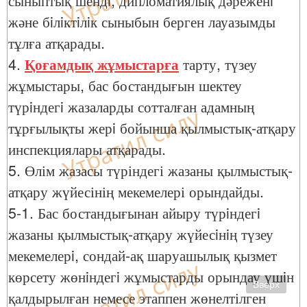
сыныптық шендi, дипломатиялық дәреженi
және бiлiктiлiк сыныбын берген лауазымды
тұлға атқарады.
4.
Қоғамдық жұмыстарға
тарту, түзеу
жұмыстары, бас бостандығын шектеу
түрiндегi жазаларды сотталған адамның
тұрғылықты жерi бойынша қылмыстық-атқару
инспекциялары атқарады.
5. Өлім жазасы түріндегі жазаны қылмыстық-
атқару жүйесінің мекемелері орындайды.
5-1. Бас бостандығынан айыру түрiндегi
жазаны қылмыстық-атқару жүйесiнiң түзеу
мекемелерi, сондай-ақ шаруашылық қызмет
көрсету жөнiндегi жұмыстарды орындау үшiн
Вверх
қалдырылған немесе этаппен жөнелтілген