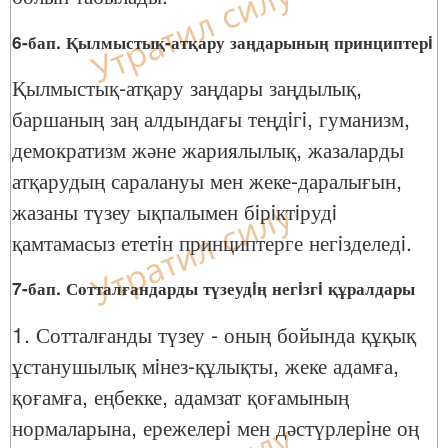
6-бап. Қылмыстық-атқару заңдарының принциптерi
Қылмыстық-атқару заңдары заңдылық,
баршаның заң алдындағы теңдiгi, гуманизм,
демократизм және жариялылық, жазаларды
атқарудың саралануы мен жеке-даралығын,
жазаны түзеу ықпалымен бiрiктiрудi
қамтамасыз ететiн принциптерге негiзделедi.
7-бап. Сотталғандарды түзеудiң негiзгi құралдары
1. Сотталғанды түзеу - оның бойында құқық
ұстанушылық мiнез-құлықты, жеке адамға,
қоғамға, еңбекке, адамзат қоғамының
нормаларына, ережелерi мен дәстүрлерiне оң