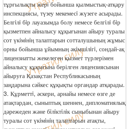
тұрғылықты жерi бойынша қылмыстық-атқару
инспекциясы, түзеу мекемесi жүзеге асырады.
Белгiлi бiр лауазымда болу немесе белгiлi бiр
қызметпен айналысу құқығынан айыру туралы
сот үкiмiнiң талаптарын сотталушының жұмыс
орны бойынша ұйымның әкiмшiлiгi, сондай-ақ
лицензиатты жекелеген қызмет түрлерімен
айналысу құқығына берілген лицензиясынан
айыруға Қазақстан Республикасының
заңдарына сәйкес құқықты органдар атқарады.
3. Құрметтi, әскери, арнайы немесе өзге де
атақтардан, сыныптық шеннен, дипломатиялық
дәрежеден және бiлiктiлiк сыныбынан айыру
туралы сот үкiмiнiң талаптарын атақты,