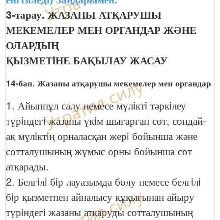
3-тарау. ЖАЗАНЫ АТҚАРУШЫ
МЕКЕМЕЛЕР МЕН ОРГАНДАР ЖӘНЕ
ОЛАРДЫҢ
ҚЫЗМЕТIНЕ БАҚЫЛАУ ЖАСАУ
14-бап. Жазаны атқарушы мекемелер мен органдар
1. Айыппұл салу немесе мүлiктi тәркiлеу
түрiндегi жазаны үкiм шығарған сот, сондай-
ақ мүлiктiң орналасқан жерi бойынша және
сотталушының жұмыс орны бойынша сот
атқарады.
2. Белгiлi бiр лауазымда болу немесе белгiлi
бiр қызметпен айналысу құқығынан айыру
түрiндегi жазаны атқаруды сотталушының