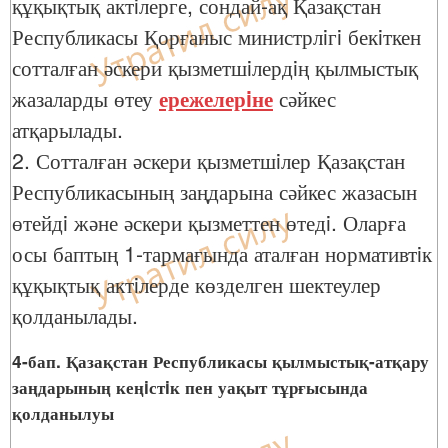
құқықтық актiлерге, сондай-ақ Қазақстан
Республикасы Қорғаныс министрлiгi бекiткен
сотталған әскери қызметшiлердiң қылмыстық
жазаларды өтеу
ережелерiне
сәйкес
атқарылады.
2. Сотталған әскери қызметшiлер Қазақстан
Республикасының заңдарына сәйкес жазасын
өтейдi және әскери қызметтен өтедi. Оларға
осы баптың 1-тармағында аталған нормативтiк
құқықтық актiлерде көзделген шектеулер
қолданылады.
4-бап. Қазақстан Республикасы қылмыстық-атқару
заңдарының кеңiстiк пен уақыт тұрғысында
қолданылуы