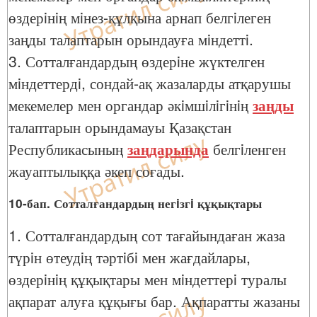
өздерiнiң мiнез-құлқына арнап белгiлеген
заңды талаптарын орындауға мiндеттi.
3. Сотталғандардың өздерiне жүктелген
мiндеттердi, сондай-ақ жазаларды атқарушы
мекемелер мен органдар әкiмшiлiгiнiң
заңды
талаптарын орындамауы Қазақстан
Республикасының
заңдарында
белгiленген
жауаптылыққа әкеп соғады.
10-бап. Сотталғандардың негiзгi құқықтары
1. Сотталғандардың сот тағайындаған жаза
түрiн өтеудiң тәртiбi мен жағдайлары,
өздерiнiң құқықтары мен мiндеттерi туралы
ақпарат алуға құқығы бар. Ақпаратты жазаны