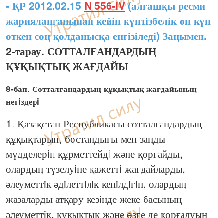
- ҚР 2012.02.15
N 556-IV
(алғашқы ресми
жарияланғанынан кейін күнтізбелік он күн
өткен соң қолданысқа енгізіледі) Заңымен.
2-тарау. СОТТАЛҒАНДАРДЫҢ
ҚҰҚЫҚТЫҚ ЖАҒДАЙЫ
8-бап. Сотталғандардың құқықтық жағдайының
негiздерi
1. Қазақстан Республикасы сотталғандардың
құқықтарын, бостандығы мен заңды
мүдделерiн құрметтейдi және қорғайды,
олардың түзелуiне қажеттi жағдайларды,
әлеуметтiк әдiлеттiлiк кепiлдiгiн, олардың
жазаларды атқару кезiнде жеке басының
әлеуметтiк, құқықтық және өзге де қорғалуын