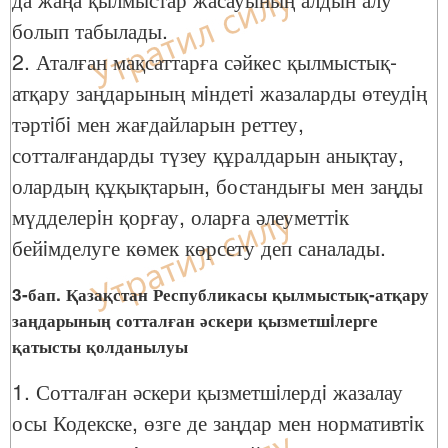
болып табылады.
2. Аталған мақсаттарға сәйкес қылмыстық-
атқару заңдарының мiндетi жазаларды өтеудiң
тәртiбi мен жағдайларын реттеу,
сотталғандарды түзеу құралдарын анықтау,
олардың құқықтарын, бостандығы мен заңды
мүдделерiн қорғау, оларға әлеуметтiк
бейiмделуге көмек көрсету деп саналады.
3-бап. Қазақстан Республикасы қылмыстық-атқару
заңдарының сотталған әскери қызметшiлерге
қатысты қолданылуы
1. Сотталған әскери қызметшiлердi жазалау
осы Кодекске, өзге де заңдар мен нормативтiк