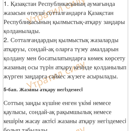
1. Қазақстан Республикасының аумағында
жазасын өтеушi сотталғандарға Қазақстан
Республикасының қылмыстық-атқару заңдары
қолданылады.
2. Сотталғандардың қылмыстық жазаларды
атқаруы, сондай-ақ оларға түзеу амалдарын
қолдану мен босатылатындарға көмек көрсету
жазаның осы түрiн атқару кезiнде қолданылып
жүрген заңдарға сәйкес жүзеге асырылады.
5-бап. Жазаны атқару негiздемесi
Соттың заңды күшiне енген үкiмi немесе
қаулысы, сондай-ақ рақымшылық немесе
кешiрiм жасау актiсi жазаны атқару негiздемесi
болып табылады.