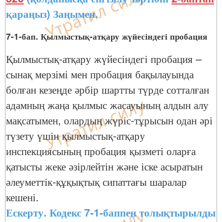
қараңыз) Заңымен.
7-1-бап. Қылмыстық-атқару жүйесіндегі пробация
Қылмыстық-атқару жүйесіндегі пробация –
сынақ мерзімі мен пробация бақылауында
болған кезеңде әрбір шартты түрде сотталған
адамның жаңа қылмыс жасауының алдын алу
мақсатымен, олардың жүріс-тұрысын одан әрі
түзету үшін қылмыстық-атқару
инспекциясының пробация қызметі оларға
қатысты жеке әзірлейтін және іске асыратын
әлеуметтік-құқықтық сипаттағы шаралар
кешені.
Ескерту. Кодекс 7-1-баппен толықтырылды