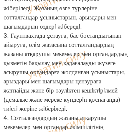
жiберiледi. Жазаның өзге түрлерiне
сотталғандар ұсыныстарын, арыздары мен
шағымдарын өздерi жiбередi.
3. Гауптвахтада ұстауға, бас бостандығынан
айыруға, өлiм жазасына сотталғандардың
жазаны атқарушы мекемелер мен органдардың
қызметiн бақылау мен қадағалауды жүзеге
асырушы органдарға жолданған ұсыныстары,
арыздары мен шағымдары цензураға
жатпайды және бiр тәулiктен кешiктiрiлмей
(демалыс және мереке күндерiн қоспағанда)
тиiстi жерiне жiберiледi.
4. Сотталғандардың жазаны атқарушы
мекемелер мен органдар әкiмшiлiгiнiң