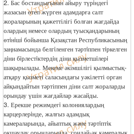
2. Бас бостандығынан айыру түрiндегi
жазасын өтеп жүрген адамдарға салт
жораларының қажеттілігі болған жағдайда
олардың немесе олардың туысқандарының
өтiнiшi бойынша Қазақстан Республикасының
заңнамасында белгiленген тәртiппен тiркелген
дiни бiрлестiктердiң діни қызметшiлерi
шақырылады. Мекеме әкімшілігі қылмыстық-
атқару қызметі саласындағы уәкілетті орган
айқындайтын тәртіппен діни салт жораларды
орындау үшін жағдайлар жасайды.
3. Ерекше режимдегi колониялардың
карцерлерiнде, жалғыз адамдық
камераларында, айыптық және тәртiптiк
оқшаулау орындарында, сондай-ақ камералық