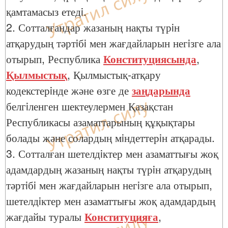
қамтамасыз етедi.
2. Сотталғандар жазаның нақты түрiн
атқарудың тәртiбi мен жағдайларын негiзге ала
отырып, Республика
Конституциясында
,
Қылмыстық
, Қылмыстық-атқару
кодекстерiнде және өзге де
заңдарында
белгiленген шектеулермен Қазақстан
Республикасы азаматтарының құқықтары
болады және солардың мiндеттерiн атқарады.
3. Сотталған шетелдiктер мен азаматтығы жоқ
адамдардың жазаның нақты түрiн атқарудың
тәртiбi мен жағдайларын негiзге ала отырып,
шетелдiктер мен азаматтығы жоқ адамдардың
жағдайы туралы
Конституцияға
,