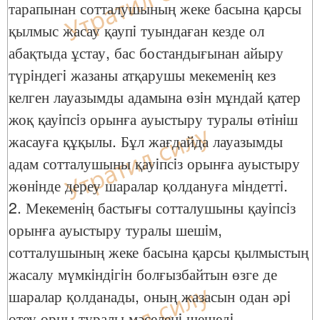
тарапынан сотталушының жеке басына қарсы
қылмыс жасау қаупi туындаған кезде ол
абақтыда ұстау, бас бостандығынан айыру
түрiндегi жазаны атқарушы мекеменiң кез
келген лауазымды адамына өзiн мұндай қатер
жоқ қауiпсiз орынға ауыстыру туралы өтiнiш
жасауға құқылы. Бұл жағдайда лауазымды
адам сотталушыны қауiпсiз орынға ауыстыру
жөнiнде дереу шаралар қолдануға мiндеттi.
2. Мекеменiң бастығы сотталушыны қауiпсiз
орынға ауыстыру туралы шешiм,
сотталушының жеке басына қарсы қылмыстың
жасалу мүмкiндiгiн болғызбайтын өзге де
шаралар қолданады, оның жазасын одан әрi
өтеу орны туралы мәселенi шешедi.