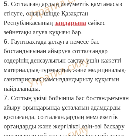
5. Сотталғандардың әлеуметтiк қамтамасыз
етiлуге, оның iшiнде Қазақстан
Республикасының
заңдарына
сәйкес
зейнетақы алуға құқығы бар.
6. Гауптвахтада ұстауға немесе бас
бостандығынан айыруға сотталғандар
өздерiнiң денсаулығын сақтау үшiн қажеттi
материалдық-тұрмыстық және медициналық-
санитариялық қамсыздандырылу құқығын
пайдаланады.
7. Соттың үкiмi бойынша бас бостандығынан
айыру орындарында ұсталатын адамдарды
қоспағанда, сотталғандардың мемлекеттiк
органдарды және жергiлiктi өзiн-өзi басқару
органдарын сайлауға және оларға сайлануға,