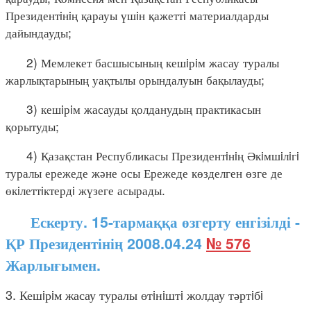
Президентiнiң қарауы үшiн қажеттi материалдарды
дайындауды;
2) Мемлекет басшысының кешiрiм жасау туралы
жарлықтарының уақтылы орындалуын бақылауды;
3) кешiрiм жасауды қолданудың практикасын
қорытуды;
4) Қазақстан Республикасы Президентiнiң Әкiмшiлiгi
туралы ережеде және осы Ережеде көзделген өзге де
өкiлеттiктердi жүзеге асырады.
Ескерту. 15-тармаққа өзгерту енгізілді -
ҚР Президентінің 2008.04.24
№ 576
Жарлығымен.
3. Кешiрiм жасау туралы өтiнiштi жолдау тәртiбi