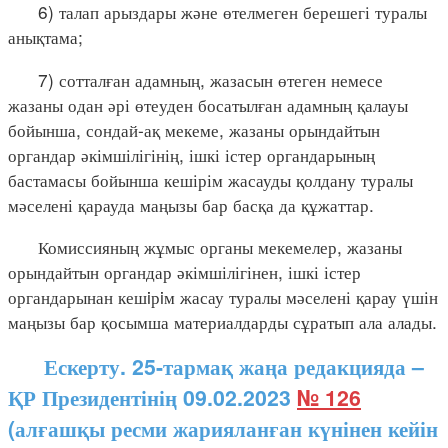
6) талап арыздары және өтелмеген берешегі туралы
анықтама;
7) сотталған адамның, жазасын өтеген немесе
жазаны одан әрі өтеуден босатылған адамның қалауы
бойынша, сондай-ақ мекеме, жазаны орындайтын
органдар әкімшілігінің, ішкі істер органдарының
бастамасы бойынша кешірім жасауды қолдану туралы
мәселені қарауда маңызы бар басқа да құжаттар.
Комиссияның жұмыс органы мекемелер, жазаны
орындайтын органдар әкімшілігінен, ішкі істер
органдарынан кешiрiм жасау туралы мәселені қарау үшін
маңызы бар қосымша материалдарды сұратып ала алады.
Ескерту. 25-тармақ жаңа редакцияда –
ҚР Президентінің 09.02.2023
№ 126
(алғашқы ресми жарияланған күнінен кейін