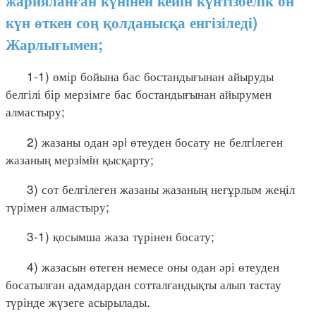
жарияланған күнінен кейін күнтізбелік он
күн өткен соң қолданысқа енгізіледі)
Жарлығымен;
1-1) өмір бойына бас бостандығынан айыруды
белгілі бір мерзімге бас бостандығынан айырумен
алмастыру;
2) жазаны одан әрi өтеуден босату не белгiлеген
жазаның мерзiмiн қысқарту;
3) сот белгілеген жазаны жазаның неғұрлым жеңіл
түрімен алмастыру;
3-1) қосымша жаза түрінен босату;
4) жазасын өтеген немесе оны одан әрі өтеуден
босатылған адамдардан сотталғандықты алып тастау
түрінде жүзеге асырылады.