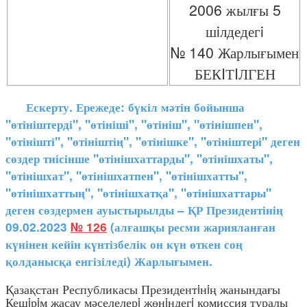
2006 жылғы 5
шiлдедегi
№ 140 Жарлығымен
БЕКIТIЛГЕН
Ескерту. Ережеде: бүкіл мәтін бойынша
"өтініштерді", "өтініші", "өтініш", "өтінішпен",
"өтінішті", "өтініштің", "өтінішке", "өтініштері" деген
сөздер тиісінше "өтінішхаттарды", "өтінішхаты",
"өтінішхат", "өтінішхатпен", "өтінішхатты",
"өтінішхаттың", "өтінішхатқа", "өтінішхаттары"
деген сөздермен ауыстырылды – ҚР Президентінің
09.02.2023
№ 126
(алғашқы ресми жарияланған
күнінен кейін күнтізбелік он күн өткен соң
қолданысқа енгізіледі) Жарлығымен.
Қазақстан Республикасы Президентiнiң жанындағы
Кешiрiм жасау мәселелерi жөнiндегi комиссия туралы