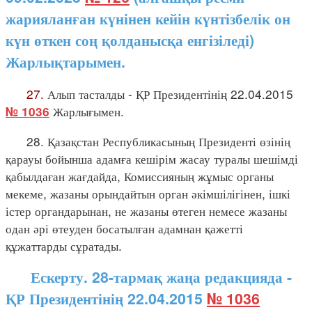
жарияланған күнінен кейін күнтізбелік он
күн өткен соң қолданысқа енгізіледі)
Жарлықтарымен.
27.
Алып тасталды - ҚР Президентінің 22.04.2015
Жарлығымен.
№ 1036
28. Қазақстан Республикасының Президенті өзінің
қарауы бойынша адамға кешірім жасау туралы шешімді
қабылдаған жағдайда, Комиссияның жұмыс органы
мекеме, жазаны орындайтын орган әкімшілігінен, ішкі
істер органдарынан, не жазаны өтеген немесе жазаны
одан әрі өтеуден босатылған адамнан қажетті
құжаттарды сұратады.
Ескерту. 28-тармақ жаңа редакцияда -
ҚР Президентінің 22.04.2015
№ 1036