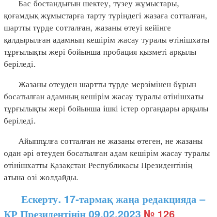
Бас бостандығын шектеу, түзеу жұмыстары,
қоғамдық жұмыстарға тарту түріндегі жазаға сотталған,
шартты түрде сотталған, жазаны өтеуі кейінге
қалдырылған адамның кешірім жасау туралы өтінішхаты
тұрғылықты жері бойынша пробация қызметі арқылы
беріледі.
Жазаны өтеуден шартты түрде мерзімінен бұрын
босатылған адамның кешірім жасау туралы өтінішхаты
тұрғылықты жері бойынша ішкі істер органдары арқылы
беріледі.
Айыппұлға сотталған не жазаны өтеген, не жазаны
одан әрі өтеуден босатылған адам кешірім жасау туралы
өтінішхатты Қазақстан Республикасы Президентінің
атына өзі жолдайды.
Ескерту. 17-тармақ жаңа редакцияда –
ҚР Президентінің 09.02.2023
№ 126