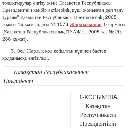
толықтырулар енгiзу және Қазақстан Республикасы
Президентiнiң кейбiр актiлерiнiң күшi жойылған деп тану
туралы" Қазақстан Республикасы Президентiнiң 2005
жылғы 16 мамырдағы № 1573
1-тармағы
Жарлығының
(Қазақстан Республикасының ПYАЖ-ы, 2005 ж., № 20,
238-құжат).
3. Осы Жарлық қол қойылған күнiнен бастап
қолданысқа енгiзiледi.
Қазақстан Республикасының
Президентi
1-ҚОСЫМШA
Қазақстан
Республикасы
Президентiнiң