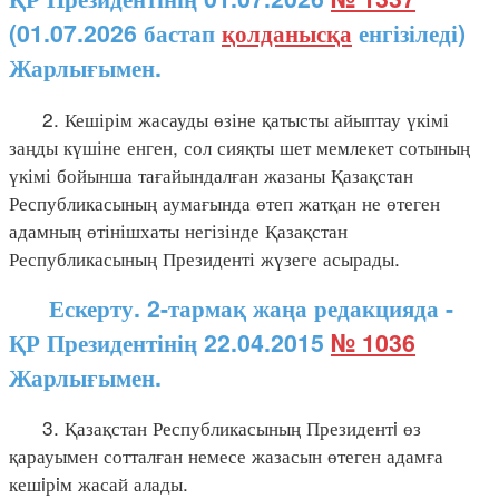
(01.07.2026 бастап
қолданысқа
енгізіледі)
Жарлығымен.
2. Кешірім жасауды өзіне қатысты айыптау үкімі
заңды күшіне енген, сол сияқты шет мемлекет сотының
үкімі бойынша тағайындалған жазаны Қазақстан
Республикасының аумағында өтеп жатқан не өтеген
адамның өтінішхаты негізінде Қазақстан
Республикасының Президенті жүзеге асырады.
Ескерту. 2-тармақ жаңа редакцияда -
ҚР Президентінің 22.04.2015
№ 1036
Жарлығымен.
3. Қазақстан Республикасының Президентi өз
қарауымен сотталған немесе жазасын өтеген адамға
кешiрiм жасай алады.