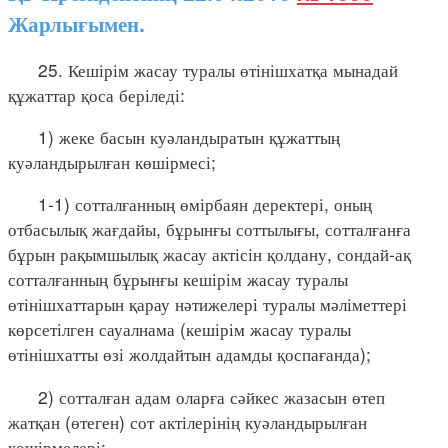
Жарлығымен.
25. Кешірім жасау туралы өтінішхатқа мынадай
құжаттар қоса беріледі:
1) жеке басын куәландыратын құжаттың
куәландырылған көшірмесі;
1-1) сотталғанның өмірбаян деректері, оның
отбасылық жағдайы, бұрынғы соттылығы, сотталғанға
бұрын рақымшылық жасау актісін қолдану, сондай-ақ
сотталғанның бұрынғы кешірім жасау туралы
өтінішхаттарын қарау нәтижелері туралы мәліметтері
көрсетілген сауалнама (кешірім жасау туралы
өтінішхатты өзі жолдайтын адамды қоспағанда);
2) сотталған адам оларға сәйкес жазасын өтеп
жатқан (өтеген) сот актілерінің куәландырылған
көшірмелері;