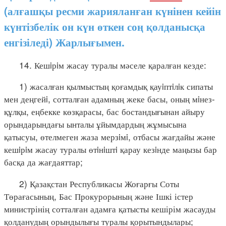
(алғашқы ресми жарияланған күнінен кейін
күнтізбелік он күн өткен соң қолданысқа
енгізіледі) Жарлығымен.
14. Кешiрiм жасау туралы мәселе қаралған кезде:
1) жасалған қылмыстың қоғамдық қауiптiлiк сипаты
мен деңгейi, сотталған адамның жеке басы, оның мiнез-
құлқы, еңбекке көзқарасы, бас бостандығынан айыру
орындарындағы ынталы ұйымдардың жұмысына
қатысуы, өтелмеген жаза мерзiмi, отбасы жағдайы және
кешiрiм жасау туралы өтiнiштi қарау кезiнде маңызы бар
басқа да жағдаяттар;
2) Қазақстан Республикасы Жоғарғы Соты
Төрағасының, Бас Прокурорының және Ішкі істер
министрінің сотталған адамға қатысты кешірім жасауды
қолданудың орындылығы туралы қорытындылары;