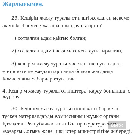
Жарлығымен.
29. Кешiрiм жасау туралы өтiнiштi жолдаған мекеме
әкiмшiлiгi немесе жазаны орындаушы орган:
1) сотталған адам қайтыс болған;
2) сотталған адам басқа мекемеге ауыстырылған;
3) кешiрiм жасау туралы мәселенi шешуге ықпал
ететiн өзге де жағдаяттар пайда болған жағдайда
Комиссияны хабардар етуге тиiс.
4. Кешiрiм жасау туралы өтiніштердi қарау бойынша iс
жүргiзу
30. Кешірім жасау туралы өтінішхаты бар келіп
түскен материалдарды Комиссияның жұмыс органы
Қазақстан Республикасының Бас прокуратурасына,
Вверх
Жоғарғы Сотына және Ішкі істер министрлігіне жібереді,