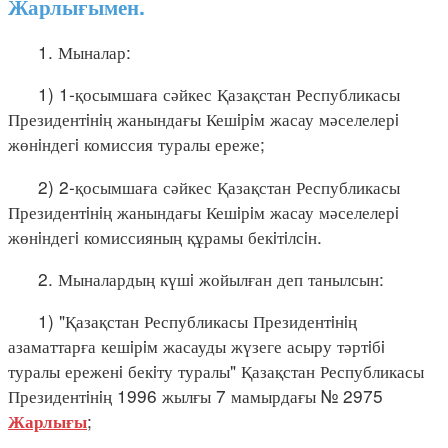
Жарлығымен.
1. Мыналар:
1) 1-қосымшаға сәйкес Қазақстан Республикасы
Президентiнiң жанындағы Кешiрiм жасау мәселелерi
жөнiндегi комиссия туралы ереже;
2) 2-қосымшаға сәйкес Қазақстан Республикасы
Президентiнiң жанындағы Кешiрiм жасау мәселелерi
жөнiндегi комиссияның құрамы бекiтiлсiн.
2. Мыналардың күшi жойылған деп танылсын:
1) "Қазақстан Республикасы Президентiнiң
азаматтарға кешiрiм жасауды жүзеге асыру тәртiбi
туралы ереженi бекiту туралы" Қазақстан Республикасы
Президентiнiң 1996 жылғы 7 мамырдағы № 2975
;
Жарлығы