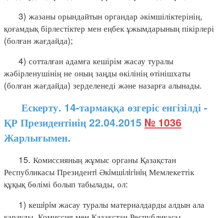
3) жазаны орындайтын органдар әкімшіліктерінің,
қоғамдық бірлестіктер мен еңбек ұжымдарының пікірлері
(болған жағдайда);
4) сотталған адамға кешірім жасау туралы
жәбірленушінің не оның заңды өкілінің өтінішхаты
(болған жағдайда) зерделенеді және назарға алынады.
Ескерту. 14-тармаққа өзгеріс енгізілді -
ҚР Президентінің 22.04.2015
№ 1036
Жарлығымен.
15. Комиссияның жұмыс органы Қазақстан
Республикасы Президентi Әкiмшiлiгiнiң Мемлекеттік
құқық бөлімі болып табылады, ол:
1) кешiрiм жасау туралы материалдарды алдын ала
қарауды, Комиссия мен Қазақстан Республикасы