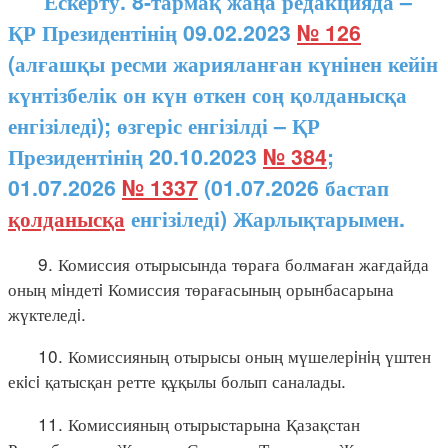
Ескерту. 8-тармақ жаңа редакцияда –
ҚР Президентінің 09.02.2023
№ 126
(алғашқы ресми жарияланған күнінен кейін
күнтізбелік он күн өткен соң қолданысқа
енгізіледі); өзгеріс енгізілді – ҚР
Президентінің 20.10.2023
№ 384
;
01.07.2026
№ 1337
(01.07.2026 бастап
қолданысқа
енгізіледі) Жарлықтарымен.
9. Комиссия отырысында төраға болмаған жағдайда
оның мiндетi Комиссия төрағасының орынбасарына
жүктеледi.
10. Комиссияның отырысы оның мүшелерiнiң үштен
екiсi қатысқан ретте құқылы болып саналады.
11. Комиссияның отырыстарына Қазақстан