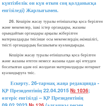
күнтізбелік он күн өткен соң қолданысқа
енгізіледі) Жарлығымен.
26. Кешірім жасау туралы өтінішхатқа қоса берілген
және мекемелер, ішкі істер органдары, жазаны
орындайтын органдары арқылы жіберілген
материалдарды тиісінше осы мекемелердің әкімшілігі,
тиісті органдардың басшылығы куәландырады.
Кешірім жасау туралы өтінішхатқа қоса берілген
және жазаны өтеген немесе жазаны одан әрі өтеуден
босатылған адам өзі жолдаған материалдарды нотариат
куәландыруға тиіс.
Ескерту. 26-тармақ жаңа редакцияда -
ҚР Президентінің 22.04.2015
№ 1036
;
өзгеріс енгізілді – ҚР Президентінің
09.02.2023
№ 126
(алғашқы ресми