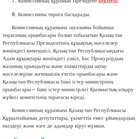
7. Комиссияның құрамын Президент
.
бекiтедi
8. Комиссияны төраға басқарады.
Комиссияның құрамына лауазымы бойынша
төрағаның орынбасары болып табылатын Қазақстан
Республикасы Президентінің құқықтық мәселелер
жөніндегі көмекшісі, Қазақстан Республикасындағы
Адам құқықтары жөніндегі уәкіл, Бас Прокурордың
жазаның орындалуы және азаматтарды ақтау
мәселелеріне жетекшілік ететін орынбасары және
Қазақстан Республикасы Ішкі істер министрінің
орынбасары – Ішкі істер министрлігі Қылмыстық-атқару
жүйесі комитетінің төрағасы кіреді.
Комиссияның құрамына Қазақстан Республикасы
Құрылтайының депутаттары, үкіметтік емес ұйымдардың
өкілдері және өзге де адамдар кіруі мүмкін.