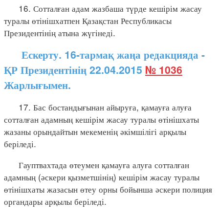
16. Сотталған адам жазбаша түрде кешірім жасау
туралы өтінішхатпен Қазақстан Республикасы
Президентінің атына жүгінеді.
Ескерту. 16-тармақ жаңа редакцияда -
ҚР Президентінің 22.04.2015
№ 1036
Жарлығымен.
17. Бас бостандығынан айыруға, қамауға алуға
сотталған адамның кешірім жасау туралы өтінішхаты
жазаны орындайтын мекеменің әкімшілігі арқылы
беріледі.
Гауптвахтада өтеумен қамауға алуға сотталған
адамның (әскери қызметшінің) кешірім жасау туралы
өтінішхаты жазасын өтеу орны бойынша әскери полиция
органдары арқылы беріледі.