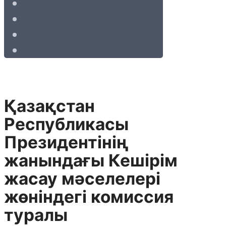
Қазақстан
Республикасы
Президентiнiң
жанындағы Кешiрiм
жасау мәселелерi
жөнiндегi комиссия
туралы