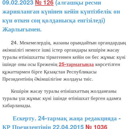
09.02.2023
№ 126
(алғашқы ресми
жарияланған күнінен кейін күнтізбелік он
күн өткен соң қолданысқа енгізіледі)
Жарлығымен.
24. Мекемелердің, жазаны орындайтын органдардың
әкімшілігі немесе ішкі істер органдары кешірім жасау
туралы өтінішхатты тіркегеннен кейін он бес жұмыс күні
ішінде оны осы Ереженің
көрсетілген
25-тармағында
құжаттармен бірге Қазақстан Республикасы
Президентінің Әкімшілігіне жолдауы тиіс.
Кешірім жасау туралы өтінішхаттың жолданғаны
туралы үш жұмыс күні ішінде өтінішхат берген адамға
хабарланады.
Ескерту. 24-тармақ жаңа редакцияда -
ҚР Президентінің 22.04.2015
№ 1036