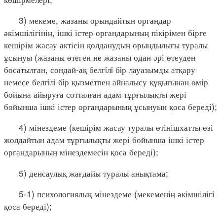
3) мекеме, жазаны орындайтын органдар
әкімшілігінің, ішкі істер органдарының пікірімен бірге
кешірім жасау актісін қолданудың орындылығы туралы
ұсынуы (жазаны өтеген не жазаны одан әрі өтеуден
босатылған, сондай-ақ белгiлi бiр лауазымды атқару
немесе белгiлi бiр қызметпен айналысу құқығынан өмір
бойына айыруға сотталған адам тұрғылықты жері
бойынша ішкі істер органдарының ұсынуын қоса береді);
4) мінездеме (кешірім жасау туралы өтінішхатты өзі
жолдайтын адам тұрғылықты жері бойынша ішкі істер
органдарының мінездемесін қоса береді);
5) денсаулық жағдайы туралы анықтама;
5-1) психологиялық мінездеме (мекеменің әкімшілігі
қоса береді);