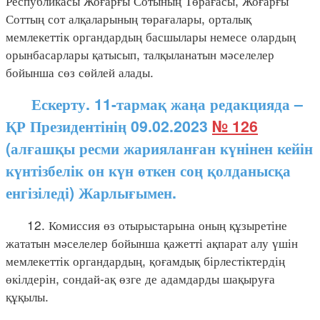
Республикасы Жоғарғы Сотының Төрағасы, Жоғарғы
Соттың сот алқаларының төрағалары, орталық
мемлекеттік органдардың басшылары немесе олардың
орынбасарлары қатысып, талқыланатын мәселелер
бойынша сөз сөйлей алады.
Ескерту. 11-тармақ жаңа редакцияда –
ҚР Президентінің 09.02.2023
№ 126
(алғашқы ресми жарияланған күнінен кейін
күнтізбелік он күн өткен соң қолданысқа
енгізіледі) Жарлығымен.
12. Комиссия өз отырыстарына оның құзыретіне
жататын мәселелер бойынша қажетті ақпарат алу үшін
мемлекеттік органдардың, қоғамдық бірлестіктердің
өкілдерін, сондай-ақ өзге де адамдарды шақыруға
құқылы.