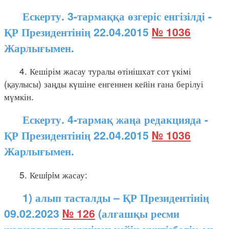
Ескерту. 3-тармаққа өзгеріс енгізілді -
ҚР Президентінің 22.04.2015
№ 1036
Жарлығымен.
4. Кешірім жасау туралы өтінішхат сот үкімі
(қаулысы) заңды күшіне енгеннен кейін ғана берілуі
мүмкін.
Ескерту. 4-тармақ жаңа редакцияда -
ҚР Президентінің 22.04.2015
№ 1036
Жарлығымен.
5. Кешiрiм жасау:
1) алып тасталды – ҚР Президентінің
09.02.2023
№ 126
(алғашқы ресми