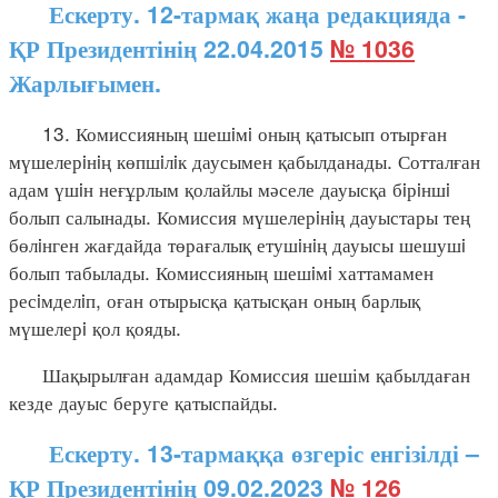
Ескерту. 12-тармақ жаңа редакцияда -
ҚР Президентінің 22.04.2015
№ 1036
Жарлығымен.
13. Комиссияның шешiмi оның қатысып отырған
мүшелерiнiң көпшiлiк даусымен қабылданады. Сотталған
адам үшiн неғұрлым қолайлы мәселе дауысқа бiрiншi
болып салынады. Комиссия мүшелерiнiң дауыстары тең
бөлiнген жағдайда төрағалық етушiнiң дауысы шешушi
болып табылады. Комиссияның шешiмi хаттамамен
ресiмделiп, оған отырысқа қатысқан оның барлық
мүшелерi қол қояды.
Шақырылған адамдар Комиссия шешім қабылдаған
кезде дауыс беруге қатыспайды.
Ескерту. 13-тармаққа өзгеріс енгізілді –
ҚР Президентінің 09.02.2023
№ 126