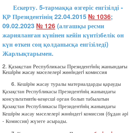
Ескерту. 5-тармаққа өзгеріс енгізілді -
ҚР Президентінің 22.04.2015
№ 1036
;
09.02.2023
№ 126
(алғашқы ресми
жарияланған күнінен кейін күнтізбелік он
күн өткен соң қолданысқа енгізіледі)
Жарлықтарымен.
2. Қазақстан Республикасы Президентiнiң жанындағы
Кешiрiм жасау мәселелерi жөнiндегi комиссия
6. Кешiрiм жасау туралы материалдарды қарауды
Қазақстан Республикасы Президентiнiң жанындағы
консультативтiк-кеңесшi орган болып табылатын
Қазақстан Республикасы Президентiнiң жанындағы
Кешiрiм жасау мәселелерi жөнiндегi комиссия (бұдан әрi
- Комиссия) жүзеге асырады.