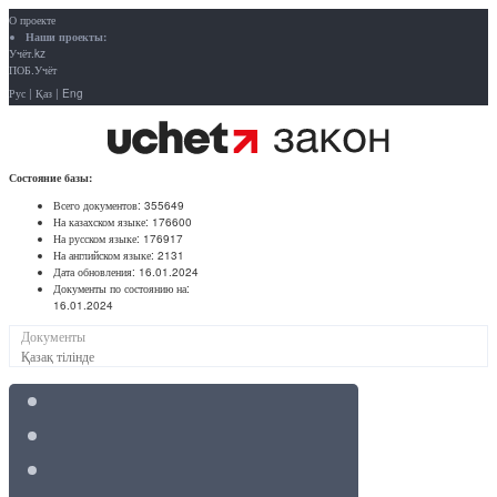
О проекте
Наши проекты:
Учёт.kz
ПОБ.Учёт
Рус
|
Қаз
|
Eng
Состояние базы:
Всего документов:
355649
На казахском языке:
176600
На русском языке:
176917
На английском языке:
2131
Дата обновления:
16.01.2024
Документы по состоянию на:
16.01.2024
Документы
Қазақ тілінде