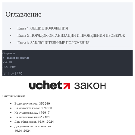
Оглавление
Глава 1. ОБЩИЕ ПОЛОЖЕНИЯ
Глава 2. ПОРЯДОК ОРГАНИЗАЦИИ И ПРОВЕДЕНИЯ ПРОВЕРОК
Глава 3. ЗАКЛЮЧИТЕЛЬНЫЕ ПОЛОЖЕНИЯ
О проекте
Наши проекты:
Учёт.kz
ПОБ.Учёт
Рус
|
Қаз
|
Eng
Состояние базы:
Всего документов:
355649
На казахском языке:
176600
На русском языке:
176917
На английском языке:
2131
Дата обновления:
16.01.2024
Документы по состоянию на:
16.01.2024