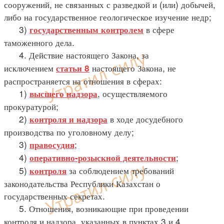
сооружений, не связанных с разведкой и (или) добычей,
либо на государственное геологическое изучение недр;
3)
в сфере
государственным контролем
таможенного дела.
4. Действие настоящего Закона, за
исключением
настоящего Закона, не
статьи 8
распространяется на отношения в сферах:
1)
, осуществляемого
высшего надзора
прокуратурой;
2)
в ходе досудебного
контроля и надзора
производства по уголовному делу;
3)
;
правосудия
4)
;
оперативно-розыскной деятельности
5)
за соблюдением требований
контроля
законодательства Республики Казахстан о
государственных секретах.
5. Отношения, возникающие при проведении
контроля и надзора, указанных в пунктах 3 и 4