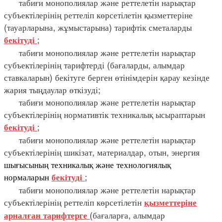
табиғи монополиялар және реттелетін нарықтар
субъектілерінің реттеліп көрсетілетін қызметтеріне
(тауарларына, жұмыстарына) тарифтік сметаларды
;
бекітуді
табиғи монополиялар және реттелетін нарықтар
субъектілерінің тарифтерді (бағаларды, алымдар
ставкаларын) бекітуге берген өтінімдерін қарау кезінде
жария тыңдаулар өткізуді;
табиғи монополиялар және реттелетін нарықтар
субъектілерінің нормативтік техникалық ысыраптарын
;
бекітуді
табиғи монополиялар және реттелетін нарықтар
субъектілерінің шикізат, материалдар, отын, энергия
шығысының
техникалық
және
технологиялық
нормаларын
;
бекітуді
табиғи монополиялар және реттелетін нарықтар
субъектілерінің реттеліп көрсетілетін
қызметтеріне
(бағаларға, алымдар
арналған
тарифтерге