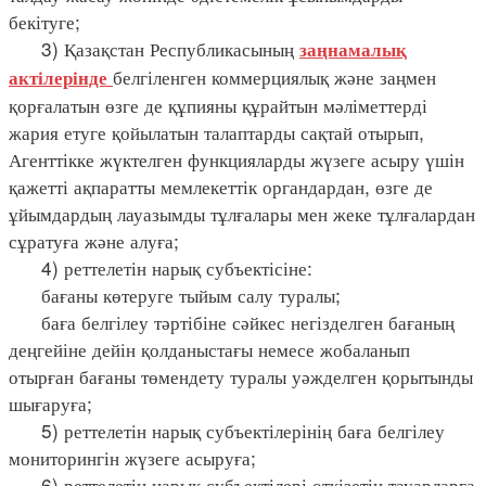
бекітуге;
3) Қазақстан Республикасының
заңнамалық
белгіленген коммерциялық және заңмен
актілерінде
қорғалатын өзге де құпияны құрайтын мәліметтерді
жария етуге қойылатын талаптарды сақтай отырып,
Агенттікке жүктелген функцияларды жүзеге асыру үшін
қажетті ақпаратты мемлекеттік органдардан, өзге де
ұйымдардың лауазымды тұлғалары мен жеке тұлғалардан
сұратуға және алуға;
4) реттелетін нарық субъектісіне:
бағаны көтеруге тыйым салу туралы;
баға белгілеу тәртібіне сәйкес негізделген бағаның
деңгейіне дейін қолданыстағы немесе жобаланып
отырған бағаны төмендету туралы уәжделген қорытынды
шығаруға;
5) реттелетін нарық субъектілерінің баға белгілеу
мониторингін жүзеге асыруға;
6) реттелетін нарық субъектілері өткізетін тауарларға