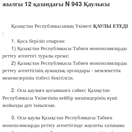
жылғы 12 қазандағы N 943 Қаулысы
Қазақстан Республикасының Үкіметі
ҚАУЛЫ ЕТЕДІ
:
1. Қоса беріліп отырған:
1) Қазақстан Республикасы Табиғи монополияларды
реттеу агенттігі туралы ереже;
2) Қазақстан Республикасы Табиғи монополияларды
реттеу агенттігінің аумақтық органдары - мемлекеттік
мекемелерінің тізбесі бекітілсін.
2. Осы қаулыға қосымшаға сәйкес Қазақстан
Республикасы Үкіметінің кейбір шешімдерінің күші
жойылды деп танылсын.
3. Осы қаулы Қазақстан Республикасы Табиғи
монополияларды реттеу агенттігінде жауапты хатшыны