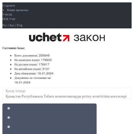
О проекте
Наши проекты:
Учёт.kz
ПОБ.Учёт
Рус
|
Қаз
|
Eng
Состояние базы:
Всего документов:
355649
На казахском языке:
176600
На русском языке:
176917
На английском языке:
2131
Дата обновления:
16.01.2024
Документы по состоянию на:
16.01.2024
Қазақ тілінде
Қазақстан Республикасы Табиғи монополияларды реттеу агенттігінің мәселелері