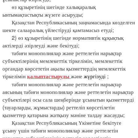
өз құзыретінің шегінде халықаралық
ынтымақтастықты жүзеге асыруды;
Қазақстан Республикасының заңнамасында көзделген
шекте салааралық үйлестіруді қамтамасыз етуді;
2) өз құзыретінің шегінде нормативтік құқықтық
актілерді әзірлеуді және бекітуді;
табиғи монополиялар және реттелетін нарықтар
субъектілерінің мемлекеттік тіркелімін, мемлекеттік
органдар көрсететін ақылы қызметтердің мемлекеттік
тіркелімін
және
жүргізуді
;
қалыптастыруды
табиғи монополиялар және реттелетін нарықтар
аясының табиғи монополиялар және реттелетін нарықтар
субъектілері осы сала шеңберінде ұсынатын қызметтерді
(тауарларды, жұмыстарды) реттеліп көрсетілетін
қызметтер қатарына жатқызу мәніне талдау жасауды;
Қазақстан Республикасының Үкіметіне бекітуге
ұсыну үшін табиғи монополиялар және реттелетін
нарықтар субъектілерінің реттеліп көрсетілетін