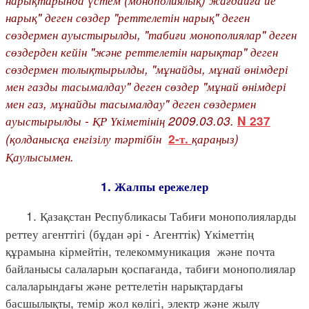
нарық" деген сөздер "реттелетін нарық" деген
сөздермен ауыстырылды, "табиғи монополиялар" деген
сөздерден кейін "және реттелетін нарықтар" деген
сөздермен толықтырылды, "мұнайды, мұнай өнімдері
мен газды тасымалдау" деген сөздер "мұнай өнімдері
мен газ, мұнайды тасымалдау" деген сөздермен
ауыстырылды - ҚР Үкіметінің 2009.03.03.
N 237
(қолданысқа енгізілу тәртібін
қараңыз)
2-т.
Қаулысымен.
1. Жалпы ережелер
1. Қазақстан Республикасы Табиғи монополияларды
реттеу агенттігі (бұдан әрі - Агенттік) Үкіметтің
құрамына кірмейтін, телекоммуникация және почта
байланысы салаларын қоспағанда, табиғи монополиялар
салаларындағы және реттелетін нарықтардағы
басшылықты, темір жол көлігі, электр және жылу