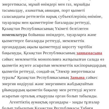
энергетикасы, мұнай өнімдері мен газ, мұнайды
тасымалдау, азаматтық авиация, порт қызметі
саласындағы реттелетін нарық субъектілерінің өніміне,
тауарлары мен қызметтеріне бағаларды реттеуді,
Қазақстан Республикасының Үкіметі белгілеген
номенклатура
бойынша өнімдерге, тауарларға және
қызметтерге бағаларды реттеуді, мемлекеттік
органдардың ақылы қызметтерді көрсету тәртібін
бақылауды, Қазақстан Республикасының
заңнамасына
сәйкес мемлекеттік монополияға жатқызылған салада өз
қызметін жүзеге асыратын мемлекеттік кәсіпорындардың
қызметін реттеуді, сондай-ақ "Электр энергетикасы
туралы" Қазақстан Республикасының
сәйкес
Заңына
энергия өндіруші және энергиямен жабдықтайтын
ұйымдардың қызметін бақылау мен реттеуді жүзеге
асыратын орталық атқарушы орган болып табылады.
Агенттіктің аумақтық органдары - заңды тұлғалар
болып табылатын Қазақстан Республикасы Табиғи