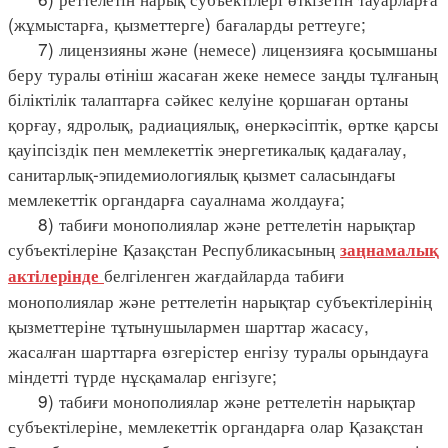
(жұмыстарға, қызметтерге) бағаларды реттеуге;
7) лицензияны және (немесе) лицензияға қосымшаны
беру туралы өтініш жасаған жеке немесе заңды тұлғаның
біліктілік талаптарға сәйкес келуіне қоршаған ортаны
қорғау, ядролық, радиациялық, өнеркәсіптік, өртке қарсы
қауіпсіздік пен мемлекеттік энергетикалық қадағалау,
санитарлық-эпидемиологиялық қызмет саласындағы
мемлекеттік органдарға сауалнама жолдауға;
8) табиғи монополиялар және реттелетін нарықтар
субъектілеріне Қазақстан Республикасының
заңнамалық
белгіленген жағдайларда табиғи
актілерінде
монополиялар және реттелетін нарықтар субъектілерінің
қызметтеріне тұтынушылармен шарттар жасасу,
жасалған шарттарға өзгерістер енгізу туралы орындауға
міндетті түрде нұсқамалар енгізуге;
9) табиғи монополиялар және реттелетін нарықтар
субъектілеріне, мемлекеттік органдарға олар Қазақстан