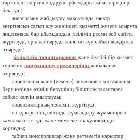
тәртіппен энергия өндіруші ұйымдарға жеке тарифтер
бекітуді;
энергиямен жабдықтау мақсатында электр
энергиясын сатып алу жөніндегі қызметті жүзеге асыруға
лицензиясы бар ұйымдардың тізілімін ресми веб-сайтта
жүргізуді, орналастыруды және он күн сайын жаңартып
отыруды;
және белгілі бір қызмет
біліктілік
талаптарының
түрлерін
жобаларын
лицензиялау
ережелерінің
әзірлеуді;
лицензияны және (немесе) лицензияға қосымшаны
беру кезінде өтініш берушінің біліктілік талаптарға
сәйкес келуін анықтауды;
лицензиялардың тізілімін жүргізуді;
өз құзыретінің шегінде жұмылдыру жұмыстарын
қамтамасыз етуді және мемлекеттік құпияларды
қорғауды;
табиғи монополиялар және реттелетін нарықтар