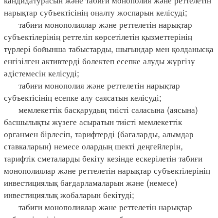
нарықтар субъектісінің оңалту жоспарын келісуді;
табиғи монополиялар және реттелетін нарықтар
субъектілерінің реттеліп көрсетілетін қызметтерінің
түрлері бойынша табыстарды, шығындар мен қолданысқа
енгізілген активтерді бөлектеп есепке алуды жүргізу
әдістемесін келісуді;
табиғи монополия және реттелетін нарықтар
субъектісінің есепке алу саясатын келісуді;
мемлекеттік басқарудың тиісті саласына (аясына)
басшылықты жүзеге асыратын тиісті мемлекеттік
органмен бірлесіп, тарифтерді (бағаларды, алымдар
ставкаларын) немесе олардың шекті деңгейлерін,
тарифтік сметаларды бекіту кезінде ескерілетін табиғи
монополиялар және реттелетін нарықтар субъектілерінің
инвестициялық бағдарламаларын және (немесе)
инвестициялық жобаларын бекітуді;
табиғи монополиялар және реттелетін нарықтар