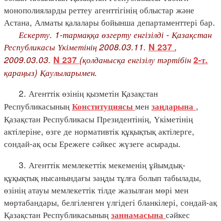
монополияларды реттеу агенттігінің облыстар және
Астана, Алматы қалалары бойынша департаменттері бар.
Ескерту. 1-тармаққа өзгерту енгізілді - Қазақстан
Республикасы Үкіметінің 2008.03.11.
,
N 237
2009.03.03.
(қолданысқа енгізілу тәртібін
N 237
2-т.
қараңыз) Қаулыларымен.
2. Агенттік өзінің қызметін Қазақстан
Республикасының
мен
,
Конституциясы
заңдарына
Қазақстан Республикасы Президентінің, Үкіметінің
актілеріне, өзге де нормативтік құқықтық актілерге,
сондай-ақ осы Ережеге сәйкес жүзеге асырады.
3. Агенттік мемлекеттік мекеменің ұйымдық-
құқықтық нысанындағы заңды тұлға болып табылады,
өзінің атауы мемлекеттік тілде жазылған мөрі мен
мөртабандары, белгіленген үлгідегі бланкілері, сондай-ақ
Қазақстан Республикасының
сәйкес
заңнамасына