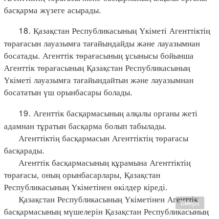
басқарма жүзеге асырады.
18. Қазақстан Республикасының Үкіметі Агенттіктің
төрағасын лауазымға тағайындайды және лауазымнан
босатады. Агенттік төрағасының ұсынысы бойынша
Агенттік төрағасының Қазақстан Республикасының
Үкіметі лауазымға тағайындайтын және лауазымнан
босататын үш орынбасары болады.
19. Агенттік басқармасының алқалы органы жеті
адамнан тұратын басқарма болып табылады.
Агенттіктің басқармасын Агенттіктің төрағасы
басқарады.
Агенттік басқармасының құрамына Агенттіктің
төрағасы, оның орынбасарлары, Қазақстан
Республикасының Үкіметінен өкілдер кіреді.
Қазақстан Республикасының Үкіметінен Агенттік
Вверх
басқармасының мүшелерін Қазақстан Республикасының