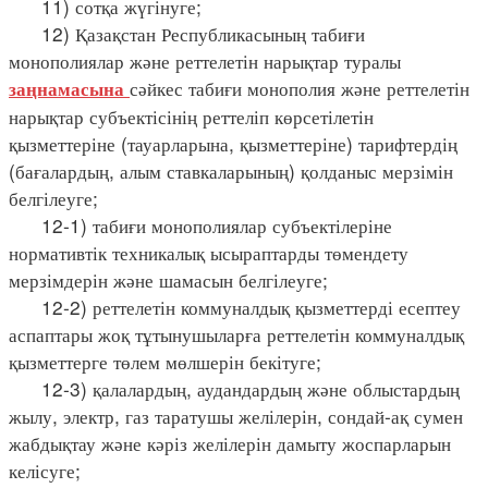
11) сотқа жүгінуге;
12) Қазақстан Республикасының табиғи
монополиялар және реттелетін нарықтар туралы
сәйкес табиғи монополия және реттелетін
заңнамасына
нарықтар субъектісінің реттеліп көрсетілетін
қызметтеріне (тауарларына, қызметтеріне) тарифтердің
(бағалардың, алым ставкаларының) қолданыс мерзімін
белгілеуге;
12-1) табиғи монополиялар субъектілеріне
нормативтік техникалық ысыраптарды төмендету
мерзімдерін және шамасын белгілеуге;
12-2) реттелетін коммуналдық қызметтерді есептеу
аспаптары жоқ тұтынушыларға реттелетін коммуналдық
қызметтерге төлем мөлшерін бекітуге;
12-3) қалалардың, аудандардың және облыстардың
жылу, электр, газ таратушы желілерін, сондай-ақ сумен
жабдықтау және кәріз желілерін дамыту жоспарларын
келісуге;