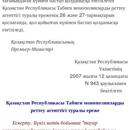
тағайындаған күннен бастап қолданысқа енгізілетін
Қазақстан Республикасы Табиғи монополияларды реттеу
агенттігі туралы ереженің 26 және 27-тармақтарын
қоспағанда, қол қойылған күнінен бастап қолданысқа
енгізіледі.
Қазақстан Республикасының
Премьер-Министрі
Қазақстан Республикасы
Үкіметінің
2007 жылғы 12 қазандағы
N 943 қаулысымен
бекітілген
Қазақстан Республикасы Табиғи монополияларды
реттеу агенттігі туралы ереже
Ескерту.
Бүкіл мәтін бойынша "тауар
нарықтарында үстем (монополиялық) жағдайға ие