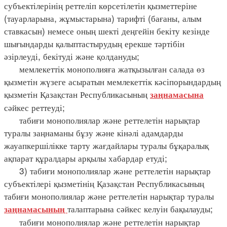
субъектілерінің реттеліп көрсетілетін қызметтеріне
(тауарларына, жұмыстарына) тарифті (бағаны, алым
ставкасын) немесе оның шекті деңгейін бекіту кезінде
шығындарды қалыптастырудың ерекше тәртібін
әзірлеуді, бекітуді және қолдануды;
мемлекеттік монополияға жатқызылған салада өз
қызметін жүзеге асыратын мемлекеттік кәсіпорындардың
қызметін Қазақстан Республикасының
заңнамасына
сәйкес реттеуді;
табиғи монополиялар және реттелетін нарықтар
туралы заңнаманы бұзу және кінәлі адамдарды
жауапкершілікке тарту жағдайлары туралы бұқаралық
ақпарат құралдары арқылы хабардар етуді;
3) табиғи монополиялар және реттелетін нарықтар
субъектілері қызметінің Қазақстан Республикасының
табиғи монополиялар және реттелетін нарықтар туралы
талаптарына сәйкес келуін бақылауды;
заңнамасының
табиғи монополиялар және реттелетін нарықтар