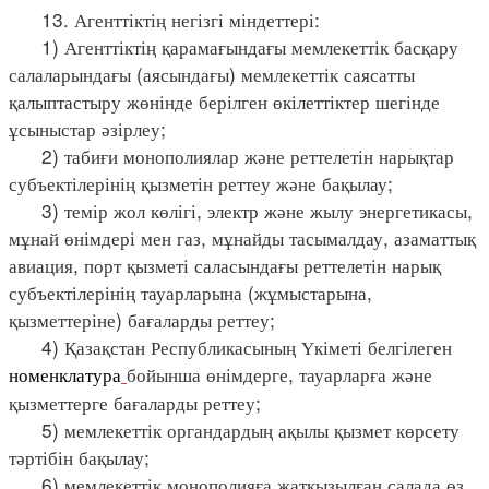
13. Агенттіктің негізгі міндеттері:
1) Агенттіктің қарамағындағы мемлекеттік басқару
салаларындағы (аясындағы) мемлекеттік саясатты
қалыптастыру жөнінде берілген өкілеттіктер шегінде
ұсыныстар әзірлеу;
2) табиғи монополиялар және реттелетін нарықтар
субъектілерінің қызметін реттеу және бақылау;
3) темір жол көлігі, электр және жылу энергетикасы,
мұнай өнімдері мен газ, мұнайды тасымалдау, азаматтық
авиация, порт қызметі саласындағы реттелетін нарық
субъектілерінің тауарларына (жұмыстарына,
қызметтеріне) бағаларды реттеу;
4) Қазақстан Республикасының Үкіметі белгілеген
номенклатура
бойынша өнімдерге, тауарларға және
қызметтерге бағаларды реттеу;
5) мемлекеттік органдардың ақылы қызмет көрсету
тәртібін бақылау;
6) мемлекеттік монополияға жатқызылған салада өз