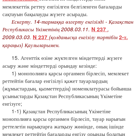
мемлекеттік реттеу енгізілген белгіленген бағаларды
сақтауын бақылауды жүзеге асырады.
Ескерту. 14-тармаққа өзгерту енгізілді - Қазақстан
Республикасы Үкіметінің 2008.03.11.
,
N 237
2009.03.03.
(қолданысқа енгізілу тәртібін
N 237
2-т.
қараңыз) Қаулыларымен.
15. Агенттік өзіне жүктелген міндеттерді жүзеге
асыру және міндеттерді орындау кезінде:
1) монополияға қарсы органмен бірлесіп, мемлекет
реттейтін бағалар енгізілуі қажет тауарлардың
(жұмыстардың, қызметтердің) номенклатурасы бойынша
ұсыныстарды Қазақстан Республикасының Үкіметіне
енгізуге;
1-1) Қазақстан Республикасының Үкіметіне
монополияға қарсы органмен бірлесіп, тауар нарығын
реттелетін нарықтарға жатқызу жөнінде, оның ішінде
мемлекет реттейтін бағаларды енгізу орынды болатын