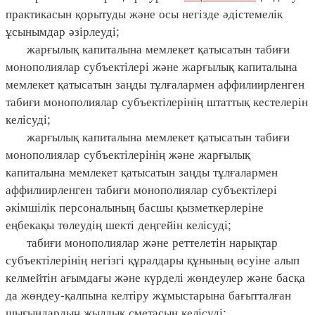
практикасын қорытуды және осы негізде әдістемелік
ұсынымдар әзірлеуді;
жарғылық капиталына мемлекет қатысатын табиғи
монополиялар субъектілері және жарғылық капиталына
мемлекет қатысатын заңды тұлғалармен аффилиирленген
табиғи монополиялар субъектілерінің штаттық кестелерін
келісуді;
жарғылық капиталына мемлекет қатысатын табиғи
монополиялар субъектілерінің және жарғылық
капиталына мемлекет қатысатын заңды тұлғалармен
аффилиирленген табиғи монополиялар субъектілері
әкімшілік персоналының басшы қызметкерлеріне
еңбекақы төлеудің шекті деңгейін келісуді;
табиғи монополиялар және реттелетін нарықтар
субъектілерінің негізгі құралдары құнының өсуіне алып
келмейтін ағымдағы және күрделі жөндеулер және басқа
да жөндеу-қалпына келтіру жұмыстарына бағытталған
шығындардың жылдық сметасын келісуді;