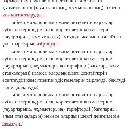
қызметтерінің (тауарларының, жұмыстарының) тізбесін
;
қалыптастыруды
табиғи монополиялар және реттелетін нарықтар
субъектілерінің реттеліп көрсетілетін қызметтерді
(тауарларды, жұмыстарды) тұтынушылармен жасайтын
үлгі шарттарын
;
әзірлеуді
табиғи монополиялар және реттелетін нарықтар
субъектілерінің реттеліп көрсетілетін қызметтеріне
(тауарларына, жұмыстарына) тарифтер (бағалар, алым
ставкаларын) немесе олардың шекті деңгейлерін
есептеудің кемсітпейтін әдістемелерін әзірлеуді, бекітуді
және қолдануды;
табиғи монополиялар және реттелетін нарықтар
субъектілерінің реттеліп көрсетілетін қызметтеріне
(тауарларына, жұмыстарына) тарифтерді (бағаларды,
алым ставкаларын) немесе олардың шекті деңгейлерін
;
бекітуді