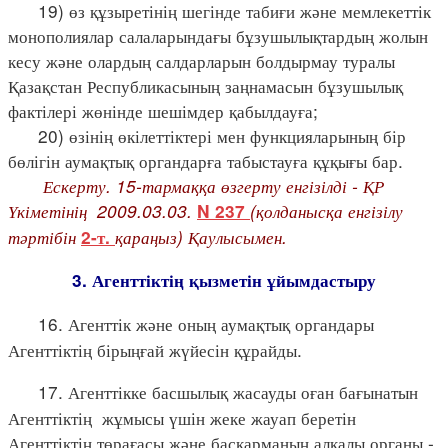
19) өз құзыретінің шегінде табиғи және мемлекеттік
монополиялар салаларындағы бұзушылықтардың жолын
кесу және олардың салдарларын болдырмау туралы
Қазақстан Республикасының заңнамасын бұзушылық
фактілері жөнінде шешімдер қабылдауға;
20) өзінің өкілеттіктері мен функцияларының бір
бөлігін аумақтық органдарға табыстауға құқығы бар.
Ескерту. 15-тармаққа өзгерту енгізілді - ҚР
Үкіметінің 2009.03.03.
(қолданысқа енгізілу
N 237
тәртібін
қараңыз) Қаулысымен.
2-т.
3. Агенттіктің қызметін ұйымдастыру
16. Агенттік және оның аумақтық органдары
Агенттіктің бірыңғай жүйесін құрайды.
17. Агенттікке басшылық жасауды оған бағынатын
Агенттіктің жұмысы үшін жеке жауап беретін
Агенттіктің төрағасы және басқарманың алқалы органы -