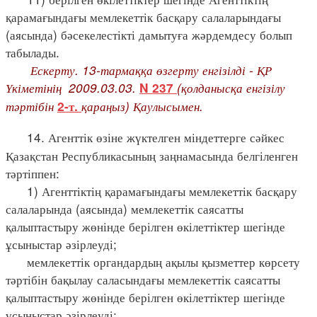
қарамағындағы мемлекеттік басқару салаларындағы
(аясында) бәсекелестікті дамытуға жәрдемдесу болып
табылады.
Ескерту. 13-тармаққа өзгерту енгізілді - ҚР
Үкіметінің 2009.03.03.
(қолданысқа енгізілу
N 237
тәртібін
қараңыз) Қаулысымен.
2-т.
14. Агенттік өзіне жүктелген міндеттерге сәйкес
Қазақстан Республикасының заңнамасында белгіленген
тәртіппен:
1) Агенттіктің қарамағындағы мемлекеттік басқару
салаларында (аясында) мемлекеттік саясатты
қалыптастыру жөнінде берілген өкілеттіктер шегінде
ұсыныстар әзірлеуді;
мемлекеттік органдардың ақылы қызметтер көрсету
тәртібін бақылау саласындағы мемлекеттік саясатты
қалыптастыру жөнінде берілген өкілеттіктер шегінде
ұсыныстар әзірлеуді;