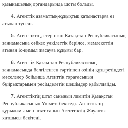
қазынашылық органдарында шоты болады.
4. Агенттік азаматтық-құқықтық қатынастарға өз
атынан түседі.
5. Агенттіктің, егер оған Қазақстан Республикасының
заңнамасына сәйкес уәкілеттік берілсе, мемлекеттің
атынан іс-қимыл жасауға құқығы бар.
6. Агенттік Қазақстан Республикасының
заңнамасында белгіленген тәртіппен өзінің құзыретіндегі
мәселелер бойынша Агенттік төрағасының
бұйрықтарымен ресімделетін шешімдер қабылдайды.
7. Агенттіктің штат санының лимитін Қазақстан
Республикасының Үкіметі бекітеді. Агенттіктің
құрылымы мен штат санын Агенттіктің Жауапты
хатшысы бекітеді.