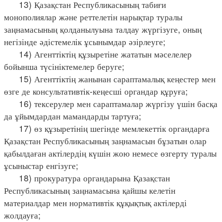
13) Қазақстан Республикасының табиғи
монополиялар және реттелетін нарықтар туралы
заңнамасының қолданылуына талдау жүргізуге, оның
негізінде әдістемелік ұсынымдар әзірлеуге;
14) Агенттіктің құзыретіне жататын мәселелер
бойынша түсініктемелер беруге;
15) Агенттіктің жанынан сараптамалық кеңестер мен
өзге де консультативтік-кеңесші органдар құруға;
16) тексерулер мен сараптамалар жүргізу үшін басқа
да ұйымдардан мамандарды тартуға;
17) өз құзыретінің шегінде мемлекеттік органдарға
Қазақстан Республикасының заңнамасын бұзатын олар
қабылдаған актілердің күшін жою немесе өзгерту туралы
ұсыныстар енгізуге;
18) прокуратура органдарына Қазақстан
Республикасының заңнамасына қайшы келетін
материалдар мен нормативтік құқықтық актілерді
жолдауға;