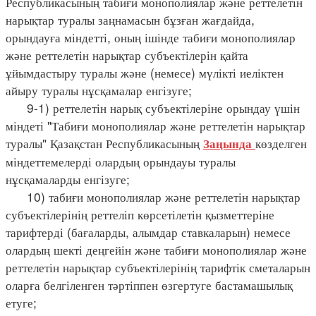
Республикасының табиғи монополиялар және реттелетін
нарықтар туралы заңнамасын бұзған жағдайда,
орындауға міндетті, оның ішінде табиғи монополиялар
және реттелетін нарықтар субъектілерін қайта
ұйымдастыру туралы және (немесе) мүлікті иеліктен
айыру туралы нұсқамалар енгізуге;
9-1) реттелетін нарық субъектілеріне орындау үшін
міндеті "Табиғи монополиялар және реттелетін нарықтар
туралы" Қазақстан Республикасының
көзделген
Заңында
міндеттемелерді олардың орындауы туралы
нұсқамаларды енгізуге;
10) табиғи монополиялар және реттелетін нарықтар
субъектілерінің реттеліп көрсетілетін қызметтеріне
тарифтерді (бағаларды, алымдар ставкаларын) немесе
олардың шекті деңгейін және табиғи монополиялар және
реттелетін нарықтар субъектілерінің тарифтік сметаларын
оларға белгіленген тәртіппен өзгертуге бастамашылық
етуге;