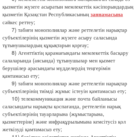
қызметін жүзеге асыратын мемлекеттік кәсіпорындардың
қызметін Қазақстан Республикасының
заңнамасына
сәйкес реттеу;
7) табиғи монополиялар және реттелетін нарықтар
субъектілерінің қызметін жүзеге асыру саласында
тұтынушылардың құқықтарын қорғау;
8) Агенттіктің қарамағындағы мемлекеттік басқару
салаларында (аясында) тұтынушылар мен қызмет
берушілер арасындағы мүдделердің теңгерімін
қамтамасыз ету;
9) табиғи монополиялар және реттелетін нарықтар
субъектілерінің тиімді жұмыс істеуін қамтамасыз ету;
10) телекоммуникация және почта байланысы
саласындағы нарықты қоспағанда, реттелетін нарық
субъектілерінің тауарларына (жұмыстарына,
қызметтеріне) және инфрақұрылымына кемсітусіз қол
жеткізуді қамтамасыз ету;
11) берілген өкілеттіктер шегінде Агенттіктің