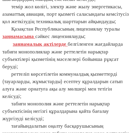
темір жол көлігі, электр және жылу энергетикасы,
азаматтық авиация, порт қызметі саласындағы кемсітусіз
қол жеткізудің техникалық шарттарын айқындауды;
Қазақстан Республикасының лицензиялау туралы
сәйкес лицензиялауды;
заңнамасына
белгіленген жағдайларда
заңнамалық актілерде
табиғи монополиялар және реттелетін нарықтар
субъектілері қызметінің мәселелері бойынша рұқсат
беруді;
реттеліп көрсетілетін коммуналдық қызметтерді
(тауарларды, жұмыстарды) есептеу құралдарын сатып
алуға және орнатуға ақы алу мөлшері мен тетігін
келісуді;
табиғи монополия және реттелетін нарықтар
субъектісінің негізгі құралдарына қайта бағалау
жүргізуді келісуді;
тағайындалатын оңалту басқарушысының
кандидатурасын және табиғи монополия және реттелетін