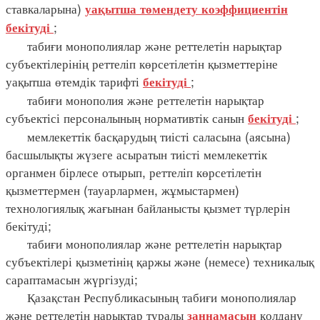
ставкаларына)
уақытша
төмендету
коэффициентін
;
бекітуді
табиғи монополиялар және реттелетін нарықтар
субъектілерінің реттеліп көрсетілетін қызметтеріне
уақытша өтемдік тарифті
;
бекітуді
табиғи монополия және реттелетін нарықтар
субъектісі персоналының нормативтік санын
;
бекітуді
мемлекеттік басқарудың тиісті саласына (аясына)
басшылықты жүзеге асыратын тиісті мемлекеттік
органмен бірлесе отырып, реттеліп көрсетілетін
қызметтермен (тауарлармен, жұмыстармен)
технологиялық жағынан байланысты қызмет түрлерін
бекітуді;
табиғи монополиялар және реттелетін нарықтар
субъектілері қызметінің қаржы және (немесе) техникалық
сараптамасын жүргізуді;
Қазақстан Республикасының табиғи монополиялар
және реттелетін нарықтар туралы
қолдану
заңнамасын