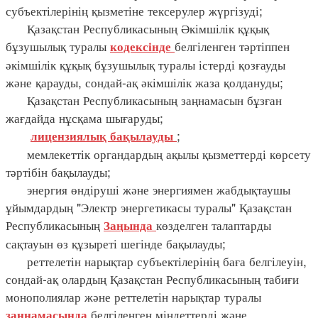
субъектілерінің қызметіне тексерулер жүргізуді;
Қазақстан Республикасының Әкімшілік құқық
бұзушылық туралы
белгіленген тәртіппен
кодексінде
әкімшілік құқық бұзушылық туралы істерді қозғауды
және қарауды, сондай-ақ әкімшілік жаза қолдануды;
Қазақстан Республикасының заңнамасын бұзған
жағдайда нұсқама шығаруды;
;
лицензиялық
бақылауды
мемлекеттік органдардың ақылы қызметтерді көрсету
тәртібін бақылауды;
энергия өндіруші және энергиямен жабдықтаушы
ұйымдардың "Электр энергетикасы туралы" Қазақстан
Республикасының
көзделген талаптарды
Заңында
сақтауын өз құзыреті шегінде бақылауды;
реттелетін нарықтар субъектілерінің баға белгілеуін,
сондай-ақ олардың Қазақстан Республикасының табиғи
монополиялар және реттелетін нарықтар туралы
белгіленген міндеттерді және
заңнамасында