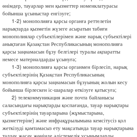
өнімдер, тауарлар мен қызметтер номенклатурасы
бойынша ұсыныстар енгізуге;
1-2) монополияға қарсы органға реттелетін
нарықтарда қызметін жүзеге асыратын табиғи
монополиялар субъектілерімен және нарық субъектілері
анықтаған Қазақстан Республикасының монополияға
қарсы заңнамасын бұзу белгілері туралы ақпаратты
немесе материалдарды ұсынуға;
1-3) монополияға қарсы органмен бірлесіп, нарық
субъектілерінің Қазақстан Республикасының
монополияға қарсы заңнамасын бұзуының жолын кесу
бойынша бірлескен іс-шаралар өткізуге қатысуға;
2) телекоммуникация және почта байланысы
саласындағы нарықтарды қоспағанда, тауар нарықтары
субъектілерінің тауарларына (жұмыстарына,
қызметтеріне) және инфрақұрылымына кемсітусіз қол
жеткізуді қамтамасыз ету мақсатында тауар нарықтарына
талдау жасау жөнінде әдістемелік ұсынымдарды