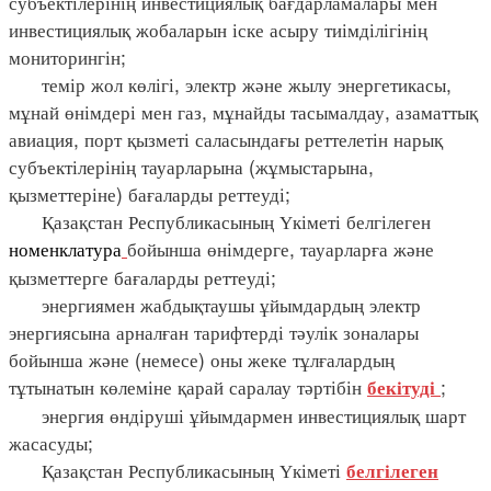
субъектілерінің инвестициялық бағдарламалары мен
инвестициялық жобаларын іске асыру тиімділігінің
мониторингін;
темір жол көлігі, электр және жылу энергетикасы,
мұнай өнімдері мен газ, мұнайды тасымалдау, азаматтық
авиация, порт қызметі саласындағы реттелетін нарық
субъектілерінің тауарларына (жұмыстарына,
қызметтеріне) бағаларды реттеуді;
Қазақстан Республикасының Үкіметі белгілеген
номенклатура
бойынша өнімдерге, тауарларға және
қызметтерге бағаларды реттеуді;
энергиямен жабдықтаушы ұйымдардың электр
энергиясына арналған тарифтерді тәулік зоналары
бойынша және (немесе) оны жеке тұлғалардың
тұтынатын көлеміне қарай саралау тәртібін
;
бекітуді
энергия өндіруші ұйымдармен инвестициялық шарт
жасасуды;
Қазақстан Республикасының Үкіметі
белгілеген