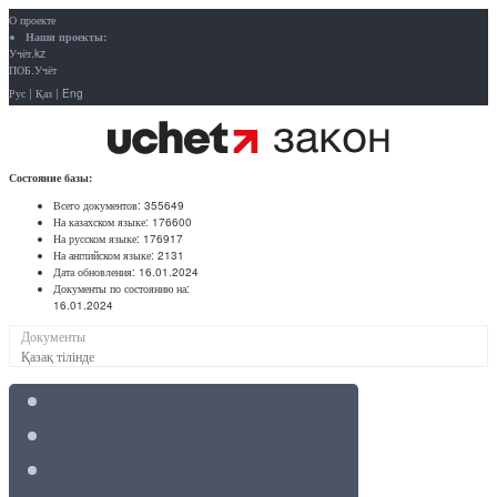
О проекте
Наши проекты:
Учёт.kz
ПОБ.Учёт
Рус
|
Қаз
|
Eng
Состояние базы:
Всего документов:
355649
На казахском языке:
176600
На русском языке:
176917
На английском языке:
2131
Дата обновления:
16.01.2024
Документы по состоянию на:
16.01.2024
Документы
Қазақ тілінде