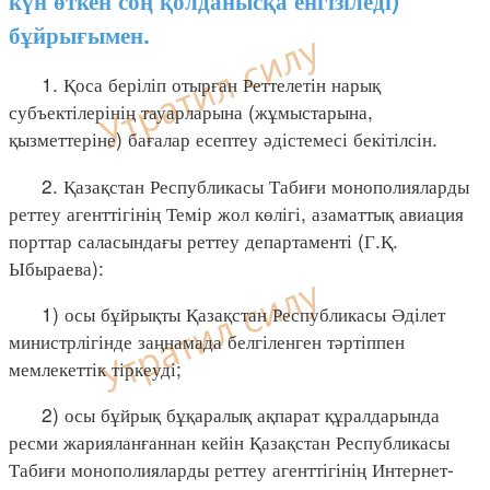
күн өткен соң қолданысқа енгізіледі)
бұйрығымен.
1. Қоса беріліп отырған Реттелетін нарық
субъектілерінің тауарларына (жұмыстарына,
қызметтеріне) бағалар есептеу әдістемесі бекітілсін.
2. Қазақстан Республикасы Табиғи монополияларды
реттеу агенттігінің Темір жол көлігі, азаматтық авиация
порттар саласындағы реттеу департаменті (Г.Қ.
Ыбыраева):
1) осы бұйрықты Қазақстан Республикасы Әділет
министрлігінде заңнамада белгіленген тәртіппен
мемлекеттік тіркеуді;
2) осы бұйрық бұқаралық ақпарат құралдарында
ресми жарияланғаннан кейін Қазақстан Республикасы
Табиғи монополияларды реттеу агенттігінің Интернет-