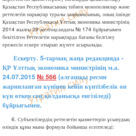
Қазақстан Республикасының табиғи монополиялар және
реттелетін нарықтар туралы заңнамасының, оның ішінде
Қазақстан Республикасы Ұлттық экономика министрінің
2014 жылғы 29 желтоқсандағы № 174 бұйрығымен
бекітілген Реттелетін нарықтарда бағаны белгілеу
ережесін ескере отырып жүзеге асырылады.
Ескерту. 5-тармақ жаңа редакцияда -
ҚР Ұлттық экономика министрінің м.а.
24.07.2015
№ 566
(алғашқы ресми
жарияланған күнінен кейін күнтізбелік он
күн өткен соң қолданысқа енгізіледі)
бұйрығымен.
6. Субъектілердің реттелетін қызметтерін ұсынудың
өзіндік құны мына формула бойынша есептеледі: