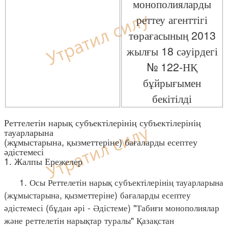
монополияларды
реттеу агенттігі
төрағасының 2013
жылғы 18 сәуірдегі
№ 122-НҚ
бұйрығымен
бекітілді
Реттелетін нарық субъектілерінің субъектілерінің
тауарларына
(жұмыстарына, қызметтеріне) бағаларды есептеу
әдістемесі
1. Жалпы Ережелер
1. Осы Реттелетін нарық субъектілерінің тауарларына
(жұмыстарына, қызметтеріне) бағаларды есептеу
әдістемесі (бұдан әрі - Әдістеме) "Табиғи монополиялар
және реттелетін нарықтар туралы" Қазақстан