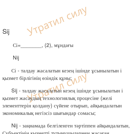
Sij
Сі=_______, (2), мұндағы
Nij
Сі - талдау жасалатын кезең ішінде ұсынылатын і
қызмет бірлігінің өзіндік құны;
Sij - талдау жасалатын кезең ішінде ұсынылатын і
қызмет жасаудың технологиялық процесіне (желі
элементтерін қолдану) сүйене отырып, айқындалатын
экономикалық негізсіз шығындар сомасы;
Nij - заңнамада белгіленген тәртіппен айқындалатын,
Субъектінің қызметті тұтынушылармен жасаған