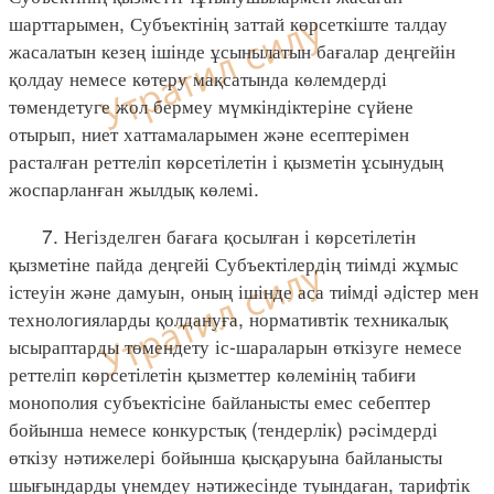
шарттарымен, Субъектінің заттай көрсеткіште талдау
жасалатын кезең ішінде ұсынылатын бағалар деңгейін
қолдау немесе көтеру мақсатында көлемдерді
төмендетуге жол бермеу мүмкіндіктеріне сүйене
отырып, ниет хаттамаларымен және есептерімен
расталған реттеліп көрсетілетін і қызметін ұсынудың
жоспарланған жылдық көлемі.
7. Негізделген бағаға қосылған і көрсетілетін
қызметіне пайда деңгейі Субъектілердің тиімді жұмыс
істеуін және дамуын, оның ішінде аса тиiмдi әдiстер мен
технологияларды қолдануға, нормативтік техникалық
ысыраптарды төмендету іс-шараларын өткізуге немесе
реттеліп көрсетілетін қызметтер көлемінің табиғи
монополия субъектісіне байланысты емес себептер
бойынша немесе конкурстық (тендерлік) рәсімдерді
өткізу нәтижелері бойынша қысқаруына байланысты
шығындарды үнемдеу нәтижесінде туындаған, тарифтік