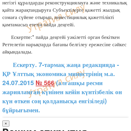
негізгі құралдарды реконструкциялауға және техникалық
қайта жарақтандыруға Субъектілерге қажетті жылдық
сомаға сүйене отырып, инвестициялық қажеттілікті
қамтамасыз ететін пайда деңгейі.
Ескертпе:* пайда деңгейі уәкілетті орган бекіткен
Реттелетін нарықтарда бағаны белгілеу ережесіне сәйкес
айқындалады.
Ескерту. 7-тармақ жаңа редакцияда -
ҚР Ұлттық экономика министрінің м.а.
24.07.2015
№ 566
(алғашқы ресми
жарияланған күнінен кейін күнтізбелік он
күн өткен соң қолданысқа енгізіледі)
бұйрығымен.
×