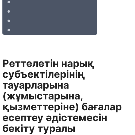
Реттелетін нарық
субъектілерінің
тауарларына
(жұмыстарына,
қызметтеріне) бағалар
есептеу әдістемесін
бекіту туралы