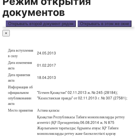
Режим открытия
документов
Открывать второй документ рядом
Открывать в этом же окне
×
Дата вступления
24.05.2013
в силу
Дата изменения
01.02.2017
акта
Дата принятия
18.04.2013
акта
Информация об
официальном
"Егемен Қазақстан" 02.11.2013 ж. № 245 (28184);
опубликовании
"Казахстанская правда" от 02.11.2013 г. № 307 (27581);
акта
Место принятия
Астана қаласы
Қазақстан Республикасы Табиғи монополияларды реттеу
агенттігі (ҚР Президентінің 06.08.2014 ж. N 875
Жарлығымен таратылды; бұрынғы атауы: ҚР Табиғи
монополияларды реттеу және бәсекелестікті қорғау