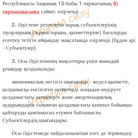
Республикасы Заңының 13-бабы 1-тармағының
4)
сәйкес әзірленді.
тармақшасына
2. Әдістеме реттелетін нарық субъектілерінің
тауарларына (жұмыстарына, қызметтеріне) бағаларды
есептеу тетігін айқындау мақсатында әзірленді (бұдан әрі
- Субъектілер).
3. Осы Әдістеменің мақсаттары үшін мынадай
ұғымдар қолданылады:
экономикалық негізсіз шығындар - жедел қызметті,
қолданысқа енгізілген активтерді жаңадан өндіруге
қолданыстағы активтерге және амортизациялық
аударымдарға салынған қолданыстағы капитал бойынша
қайтаруды қамтамасыз етумен байланысты
Субъектілердің шығындары.
Осы Әдістемеде пайдаланылатын өзге де терминдер