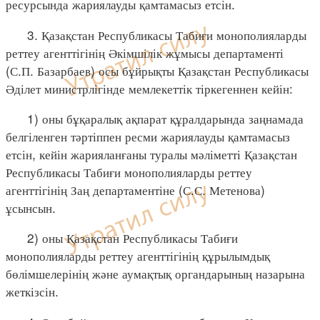
ресурсында жариялауды қамтамасыз етсін.
3. Қазақстан Республикасы Табиғи монополияларды
реттеу агенттігінің Әкімшілік жұмысы департаменті
(С.П. Базарбаев) осы бұйрықты Қазақстан Республикасы
Әділет министрлігінде мемлекеттік тіркегеннен кейін:
1) оны бұқаралық ақпарат құралдарында заңнамада
белгіленген тәртіппен ресми жариялауды қамтамасыз
етсін, кейін жарияланғаны туралы мәліметті Қазақстан
Республикасы Табиғи монополияларды реттеу
агенттігінің Заң департаментіне (С.С. Метенова)
ұсынсын.
2) оны Қазақстан Республикасы Табиғи
монополияларды реттеу агенттігінің құрылымдық
бөлімшелерінің және аумақтық органдарының назарына
жеткізсін.