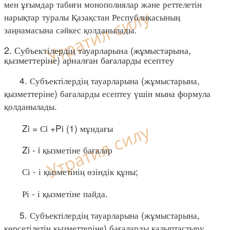
мен ұғымдар табиғи монополиялар және реттелетін
нарықтар туралы Қазақстан Республикасының
заңнамасына сәйкес қолданылады.
2. Субъектілердің тауарларына (жұмыстарына,
қызметтеріне) арналған бағаларды есептеу
4. Субъектілердің тауарларына (жұмыстарына,
қызметтеріне) бағаларды есептеу үшін мына формула
қолданылады.
Zi = Сi +Pi (1) мұндағы
Zi - i қызметіне бағалар
Сі - і қызметінің өзіндік құны;
Рі - і қызметіне пайда.
5. Субъектілердің тауарларына (жұмыстарына,
көрсетілетін қызметтеріне) бағаларды қалыптастыру