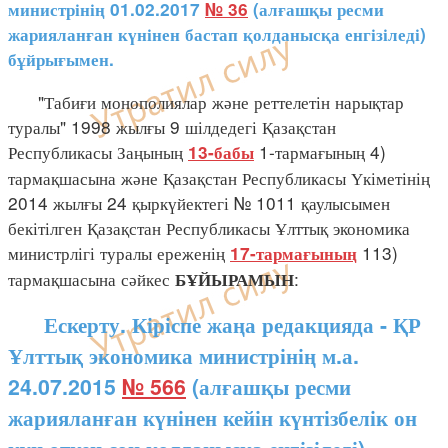
министрінің 01.02.2017
№ 36
(алғашқы ресми
жарияланған күнінен бастап қолданысқа енгізіледі)
бұйрығымен.
"Табиғи монополиялар және реттелетін нарықтар
туралы" 1998 жылғы 9 шілдедегі Қазақстан
Республикасы Заңының
1-тармағының 4)
13-бабы
тармақшасына және Қазақстан Республикасы Үкіметінің
2014 жылғы 24 қыркүйектегі № 1011 қаулысымен
бекітілген Қазақстан Республикасы Ұлттық экономика
министрлігі туралы ереженің
113)
17-тармағының
тармақшасына сәйкес
:
БҰЙЫРАМЫН
Ескерту. Кіріспе жаңа редакцияда - ҚР
Ұлттық экономика министрінің м.а.
24.07.2015
№ 566
(алғашқы ресми
жарияланған күнінен кейін күнтізбелік он