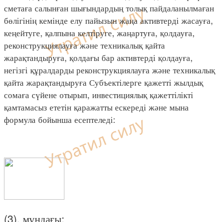
сметаға салынған шығындардың толық пайдаланылмаған
бөлігінің кемінде елу пайызын жаңа активтерді жасауға,
кеңейтуге, қалпына келтіруге, жаңартуға, қолдауға,
реконструкциялауға және техникалық қайта
жарақтандыруға, қолдағы бар активтерді қолдауға,
негізгі құралдарды реконструкциялауға және техникалық
қайта жарақтандыруға Субъектілерге қажетті жылдық
сомаға сүйене отырып, инвестициялық қажеттілікті
қамтамасыз ететін қаражатты ескереді және мына
формула бойынша есептеледі:
(3), мұндағы: