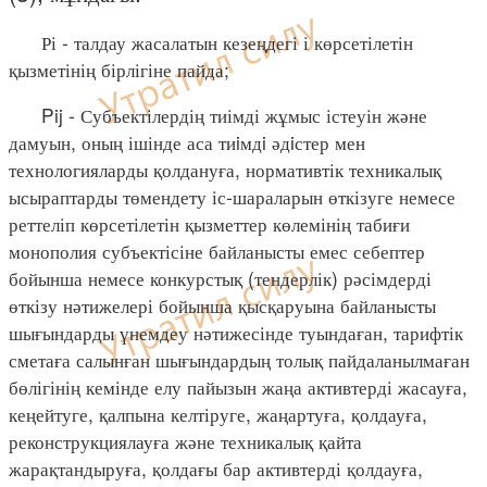
Рі - талдау жасалатын кезеңдегі і көрсетілетін
қызметінің бірлігіне пайда;
Pij - Субъектілердің тиімді жұмыс істеуін және
дамуын, оның ішінде аса тиiмдi әдiстер мен
технологияларды қолдануға, нормативтік техникалық
ысыраптарды төмендету іс-шараларын өткізуге немесе
реттеліп көрсетілетін қызметтер көлемінің табиғи
монополия субъектісіне байланысты емес себептер
бойынша немесе конкурстық (тендерлік) рәсімдерді
өткізу нәтижелері бойынша қысқаруына байланысты
шығындарды үнемдеу нәтижесінде туындаған, тарифтік
сметаға салынған шығындардың толық пайдаланылмаған
бөлігінің кемінде елу пайызын жаңа активтерді жасауға,
кеңейтуге, қалпына келтіруге, жаңартуға, қолдауға,
реконструкциялауға және техникалық қайта
жарақтандыруға, қолдағы бар активтерді қолдауға,