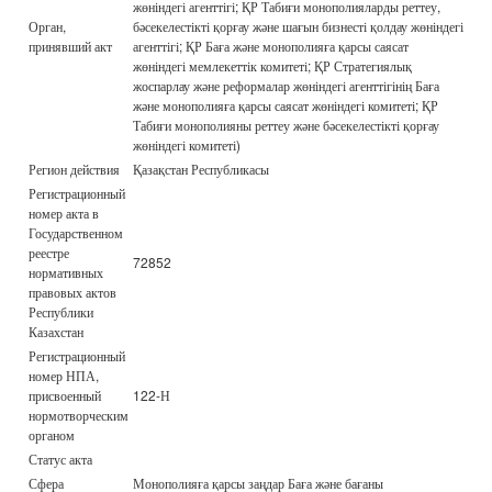
жөніндегі агенттігі; ҚР Табиғи монополияларды реттеу,
Орган,
бәсекелестікті қорғау және шағын бизнесті қолдау жөніндегі
принявший акт
агенттігі; ҚР Баға және монополияға қарсы саясат
жөніндегі мемлекеттік комитеті; ҚР Стратегиялық
жоспарлау және реформалар жөніндегі агенттігінің Баға
және монополияға қарсы саясат жөніндегі комитеті; ҚР
Табиғи монополияны реттеу және бәсекелестікті қорғау
жөніндегі комитеті)
Регион действия
Қазақстан Республикасы
Регистрационный
номер акта в
Государственном
реестре
72852
нормативных
правовых актов
Республики
Казахстан
Регистрационный
номер НПА,
присвоенный
122-Н
нормотворческим
органом
Статус акта
Сфера
Монополияға қарсы заңдар Баға және бағаны