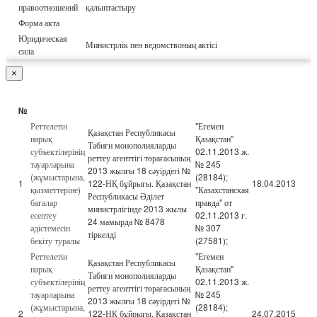
правоотношений
қалыптастыру
Форма акта
Юридическая
Министрлік пен ведомствоның актісі
сила
×
№
Реттелетін
"Егемен
Қазақстан Республикасы
нарық
Қазақстан"
Табиғи монополияларды
субъектілерінің
02.11.2013 ж.
реттеу агенттігі төрағасының
тауарларына
№ 245
2013 жылғы 18 сәуірдегі №
(жұмыстарына,
(28184);
1
122-НҚ бұйрығы. Қазақстан
18.04.2013
қызметтеріне)
"Казахстанская
Республикасы Әділет
бағалар
правда" от
министрлігінде 2013 жылы
есептеу
02.11.2013 г.
24 мамырда № 8478
әдістемесін
№ 307
тіркелді
бекіту туралы
(27581);
Реттелетін
"Егемен
Қазақстан Республикасы
нарық
Қазақстан"
Табиғи монополияларды
субъектілерінің
02.11.2013 ж.
реттеу агенттігі төрағасының
тауарларына
№ 245
2013 жылғы 18 сәуірдегі №
(жұмыстарына,
(28184);
2
122-НҚ бұйрығы. Қазақстан
24.07.2015