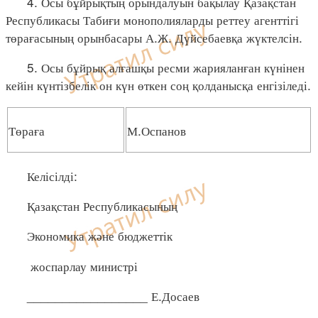
4. Осы бұйрықтың орындалуын бақылау Қазақстан
Республикасы Табиғи монополияларды реттеу агенттігі
төрағасының орынбасары А.Ж. Дүйсебаевқа жүктелсін.
5. Осы бұйрық алғашқы ресми жарияланған күнінен
кейін күнтізбелік он күн өткен соң қолданысқа енгізіледі.
Төраға
М.Оспанов
Келісілді:
Қазақстан Республикасының
Экономика және бюджеттік
жоспарлау министрі
_________________ Е.Досаев