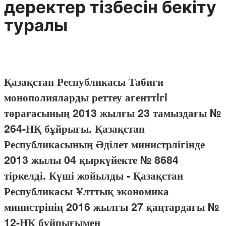
деректер тізбесін бекіту
туралы
Қазақстан Республикасы Табиғи
монополияларды реттеу агенттiгi
төрағасының 2013 жылғы 23 тамыздағы №
264-НҚ бұйрығы. Қазақстан
Республикасының Әділет министрлігінде
2013 жылы 04 қыркүйекте № 8684
тіркелді. Күші жойылды - Қазақстан
Республикасы Ұлттық экономика
министрінің 2016 жылғы 27 қаңтардағы №
12-НҚ бұйрығымен