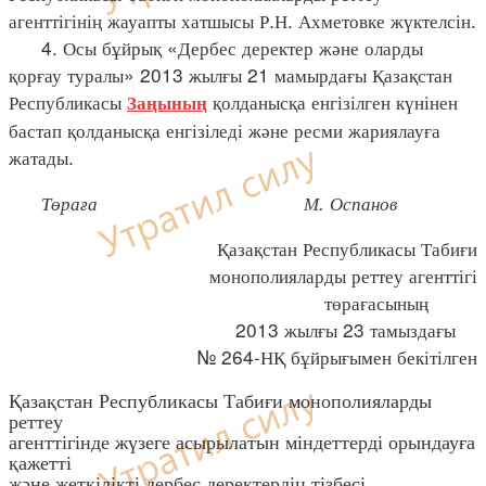
агенттігінің жауапты хатшысы Р.Н. Ахметовке жүктелсін.
4. Осы бұйрық «Дербес деректер және оларды
қорғау туралы» 2013 жылғы 21 мамырдағы Қазақстан
Республикасы
қолданысқа енгізілген күнінен
Заңының
бастап қолданысқа енгізіледі және ресми жариялауға
жатады.
Төраға М. Оспанов
Қазақстан Республикасы Табиғи
монополияларды реттеу агенттігі
төрағасының
2013 жылғы 23 тамыздағы
№ 264-НҚ бұйрығымен бекітілген
Қазақстан Республикасы Табиғи монополияларды
реттеу
агенттігінде жүзеге асырылатын міндеттерді орындауға
қажетті
және жеткілікті дербес деректердің тізбесі