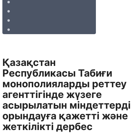
Қазақстан
Республикасы Табиғи
монополияларды реттеу
агенттiгiнде жүзеге
асырылатын міндеттерді
орындауға қажетті және
жеткілікті дербес