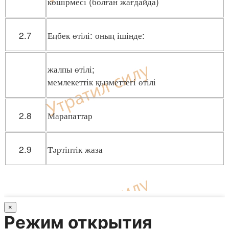
көшірмесі (болған жағдайда)
2.7
Еңбек өтілі: оның ішінде:
жалпы өтілі;
мемлекеттік қызметтегі өтілі
2.8
Марапаттар
2.9
Тәртіптік жаза
×
Режим открытия