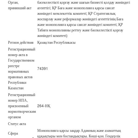
Орган,
бәсекелестікті қорғау және шағын бизнесті қолдау жөніндегі
принявший акт
агенттігі; ҚР Баға және монополияға қарсы саясат
жөніндегі мемлекеттік комитеті; ҚР Стратегиялық
жоспарлау және реформалар жөніндегі агенттігінің Баға
және монополияға қарсы саясат жөніндегі комитеті; ҚР
Табиғи монополияны реттеу және бәсекелестікті қорғау
жөніндегі комитеті)
Регион действия
Қазақстан Республикасы
Регистрационный
номер акта в
Государственном
реестре
74391
нормативных
правовых актов
Республики
Казахстан
Регистрационный
номер НПА,
присвоенный
264-НҚ
нормотворческим
органом
Статус акта
Монополияға қарсы заңдар Адамның және азаматтың
Сфера
құқықтыры мен бостандықтары. Көші-қон. Гендерлік