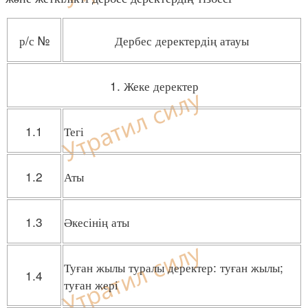
р/с №
Дербес деректердің атауы
1. Жеке деректер
1.1
Тегі
1.2
Аты
1.3
Әкесінің аты
Туған жылы туралы деректер: туған жылы;
1.4
туған жері