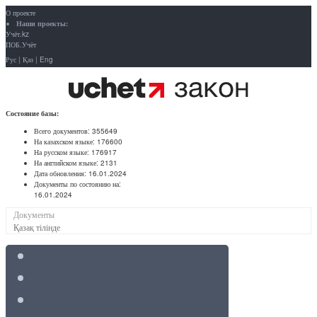
О проекте
Наши проекты:
Учёт.kz
ПОБ.Учёт
Рус
|
Қаз
|
Eng
Состояние базы:
Всего документов:
355649
На казахском языке:
176600
На русском языке:
176917
На английском языке:
2131
Дата обновления:
16.01.2024
Документы по состоянию на:
16.01.2024
Документы
Қазақ тілінде