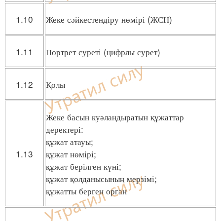
1.10
Жеке сәйкестендіру нөмірі (ЖСН)
1.11
Портрет суреті (цифрлы сурет)
1.12
Қолы
Жеке басын куәландыратын құжаттар
деректері:
құжат атауы;
1.13
құжат нөмірі;
құжат берілген күні;
құжат қолданысының мерзімі;
құжатты берген орган