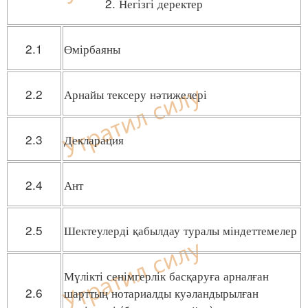
2. Негізгі деректер
2.1
Өмірбаяны
2.2
Арнайы тексеру нәтижелері
2.3
Декларация
2.4
Ант
2.5
Шектеулерді қабылдау туралы міндеттемелер
Мүлікті сенімгерлік басқаруға арналған
2.6
шарттың нотариалды куәландырылған