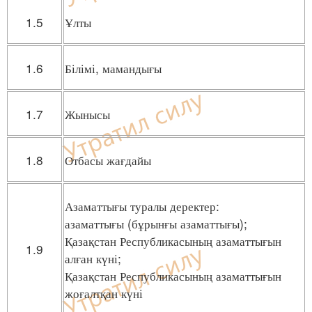
1.5
Ұлты
1.6
Білімі, мамандығы
1.7
Жынысы
1.8
Отбасы жағдайы
Азаматтығы туралы деректер:
азаматтығы (бұрынғы азаматтығы);
Қазақстан Республикасының азаматтығын
1.9
алған күні;
Қазақстан Республикасының азаматтығын
жоғалтқан күні