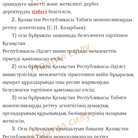
орындауға қажетті және жеткілікті дербес
деректердің
бекітілсін.
тізбесі
2. Қазақстан Республикасы Табиғи монополияларды
реттеу агенттігінің (С.П. Базарбаев):
1) осы бұйрықты заңнамада белгіленген тәртіппен
Қазақстан
Республикасы Әділет министрлігінде мемлекеттік
тіркеуді қамтамасыз етсін;
2) осы бұйрықты Қазақстан Республикасы Әділет
министрлігінде мемлекеттік тіркегеннен кейін бұқаралық
ақпарат құралдарында оны ресми жариялауды
белгіленген тәртіппен қамтамасыз етсін;
3) осы бұйрықты Қазақстан Республикасы Табиғи
монополияларды реттеу агенттігінің аумақтық
органдарының құрылымдық бөлімшелерінің назарына
жеткізсін.
3. Осы бұйрықтың орындалуын бақылау Қазақстан
Республикасы Табиғи монополияларды реттеу