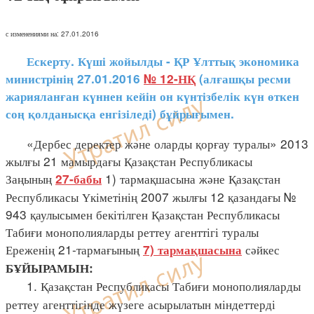
с изменениями на: 27.01.2016
Ескерту. Күші жойылды - ҚР Ұлттық экономика
министрінің 27.01.2016
№ 12-НҚ
(алғашқы ресми
жарияланған күннен кейін он күнтізбелік күн өткен
соң қолданысқа енгізіледі) бұйрығымен.
«Дербес деректер және оларды қорғау туралы» 2013
жылғы 21 мамырдағы Қазақстан Республикасы
Заңының
1) тармақшасына және Қазақстан
27-бабы
Республикасы Үкіметінің 2007 жылғы 12 қазандағы №
943 қаулысымен бекітілген Қазақстан Республикасы
Табиғи монополияларды реттеу агенттігі туралы
Ереженің 21-тармағының
сәйкес
7) тармақшасына
БҰЙЫРАМЫН:
1. Қазақстан Республикасы Табиғи монополияларды
реттеу агенттігінде жүзеге асырылатын міндеттерді