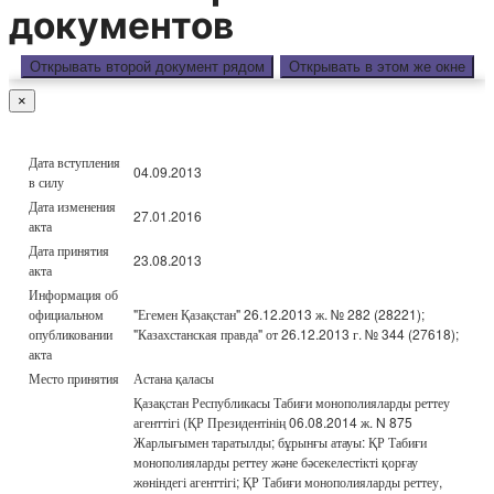
документов
Открывать второй документ рядом
Открывать в этом же окне
×
Дата вступления
04.09.2013
в силу
Дата изменения
27.01.2016
акта
Дата принятия
23.08.2013
акта
Информация об
официальном
"Егемен Қазақстан" 26.12.2013 ж. № 282 (28221);
опубликовании
"Казахстанская правда" от 26.12.2013 г. № 344 (27618);
акта
Место принятия
Астана қаласы
Қазақстан Республикасы Табиғи монополияларды реттеу
агенттігі (ҚР Президентінің 06.08.2014 ж. N 875
Жарлығымен таратылды; бұрынғы атауы: ҚР Табиғи
монополияларды реттеу және бәсекелестікті қорғау
жөніндегі агенттігі; ҚР Табиғи монополияларды реттеу,