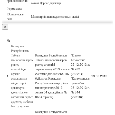
правоотношений
саясат Дербес деректер
Форма акта
Юридическая
Министрлік пен ведомствоның актісі
сила
×
№
Қазақстан
Республикасы
Табиғи
Қазақстан Республикасы
"Егемен
монополияларды
Табиғи монополияларды
Қазақстан"
реттеу
реттеу агенттiгi
26.12.2013 ж.
агенттiгiнде
төрағасының 2013 жылғы
№ 282
жүзеге
23 тамыздағы № 264-НҚ
(28221);
1
23.08.2013
асырылатын
бұйрығы. Қазақстан
"Казахстанская
міндеттерді
Республикасының Әділет
правда" от
орындауға
министрлігінде 2013
26.12.2013 г.
қажетті және
жылы 04 қыркүйекте №
№ 344
жеткілікті дербес
8684 тіркелді
(27618);
деректер тізбесін
бекіту туралы
Қазақстан Республикасы