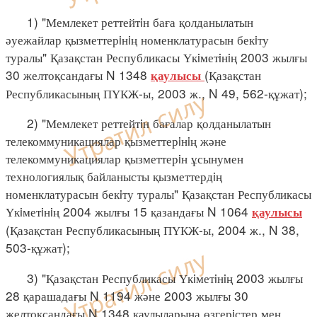
1) "Мемлекет реттейтiн баға қолданылатын
әуежайлар қызметтерiнiң номенклатурасын бекiту
туралы" Қазақстан Республикасы Үкiметiнiң 2003 жылғы
30 желтоқсандағы N 1348
(Қазақстан
қаулысы
Республикасының ПҮКЖ-ы, 2003 ж., N 49, 562-құжат);
2) "Мемлекет реттейтiн бағалар қолданылатын
телекоммуникациялар қызметтерiнiң және
телекоммуникациялар қызметтерiн ұсынумен
технологиялық байланысты қызметтердiң
номенклатурасын бекiту туралы" Қазақстан Республикасы
Үкiметiнiң 2004 жылғы 15 қазандағы N 1064
қаулысы
(Қазақстан Республикасының ПҮКЖ-ы, 2004 ж., N 38,
503-құжат);
3) "Қазақстан Республикасы Үкiметiнiң 2003 жылғы
28 қарашадағы N 1194 және 2003 жылғы 30
желтоқсандағы N 1348 қаулыларына өзгерiстер мен