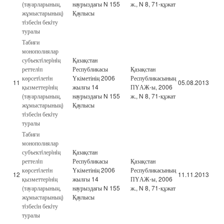
(тауарларының,
наурыздағы N 155
ж., N 8, 71-құжат
жұмыстарының)
Қаулысы
тiзбесiн бекiту
туралы
Табиғи
монополиялар
субъектiлерiнiң
Қазақстан
реттелiп
Республикасы
Қазақстан
көрсетiлетiн
Үкіметінің 2006
Республикасының
11
05.08.2013
қызметтерiнiң
жылғы 14
ПҮАЖ-ы, 2006
(тауарларының,
наурыздағы N 155
ж., N 8, 71-құжат
жұмыстарының)
Қаулысы
тiзбесiн бекiту
туралы
Табиғи
монополиялар
субъектiлерiнiң
Қазақстан
реттелiп
Республикасы
Қазақстан
көрсетiлетiн
Үкіметінің 2006
Республикасының
12
11.11.2013
қызметтерiнiң
жылғы 14
ПҮАЖ-ы, 2006
(тауарларының,
наурыздағы N 155
ж., N 8, 71-құжат
жұмыстарының)
Қаулысы
тiзбесiн бекiту
туралы