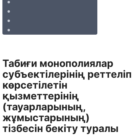
Табиғи монополиялар
субъектiлерiнiң реттелiп
көрсетiлетiн
қызметтерiнiң
(тауарларының,
жұмыстарының)
тiзбесiн бекiту туралы