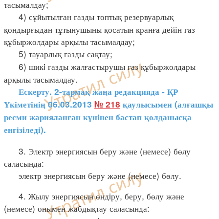
тасымалдау;
4) сұйытылған газды топтық резервуарлық
қондырғыдан тұтынушыны қосатын кранға дейін газ
құбыржолдары арқылы тасымалдау;
5) тауарлық газды сақтау;
6) шикi газды жалғастырушы газ құбыржолдары
арқылы тасымалдау.
Ескерту. 2-тармақ жаңа редакцияда - ҚР
Үкіметінің 06.03.2013
№ 218
қаулысымен (алғашқы
ресми жарияланған күнінен бастап қолданысқа
енгізіледі).
3. Электр энергиясын беру және (немесе) бөлу
саласында:
электр энергиясын беру және (немесе) бөлу.
4. Жылу энергиясын өндiру, беру, бөлу және
(немесе) онымен жабдықтау саласында: