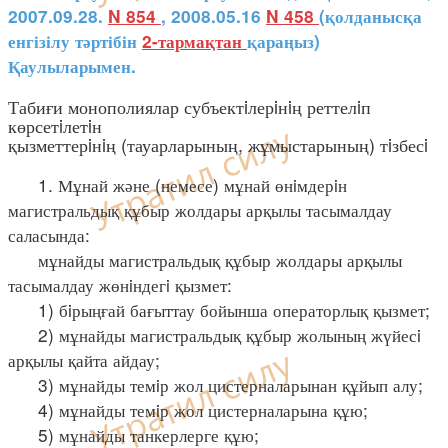
2007.09.28.
N 854
, 2008.05.16
N 458
(қолданысқа
енгізілу тәртібін
2-тармақтан
қараңыз)
Қаулыларымен.
Табиғи монополиялар субъектiлерiнiң реттелiп
көрсетiлетiн
қызметтерiнiң (тауарларының, жұмыстарының) тiзбесi
1. Мұнай және (немесе) мұнай өнiмдерiн
магистральдық құбыр жолдары арқылы тасымалдау
саласында:
мұнайды магистральдық құбыр жолдары арқылы
тасымалдау жөнiндегi қызмет:
1) бiрыңғай бағыттау бойынша операторлық қызмет;
2) мұнайды магистральдық құбыр жолының жүйесi
арқылы қайта айдау;
3) мұнайды темiр жол цистерналарынан құйып алу;
4) мұнайды темiр жол цистерналарына құю;
5) мұнайды танкерлерге құю;