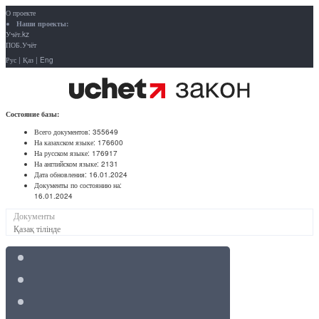
О проекте
Наши проекты:
Учёт.kz
ПОБ.Учёт
Рус
|
Қаз
|
Eng
Состояние базы:
Всего документов:
355649
На казахском языке:
176600
На русском языке:
176917
На английском языке:
2131
Дата обновления:
16.01.2024
Документы по состоянию на:
16.01.2024
Документы
Қазақ тілінде