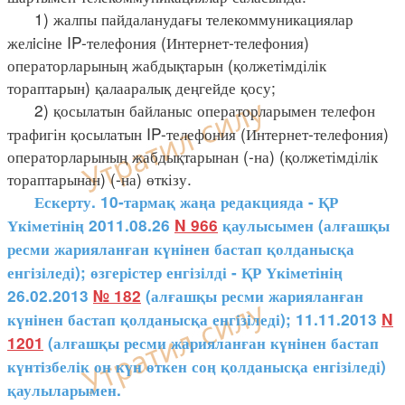
1) жалпы пайдаланудағы телекоммуникациялар
желiсiне IP-телефония (Интернет-телефония)
операторларының жабдықтарын (қолжетімділік
тораптарын) қалааралық деңгейде қосу;
2) қосылатын байланыс операторларымен телефон
трафигін қосылатын IP-телефония (Интернет-телефония)
операторларының жабдықтарынан (-на) (қолжетімділік
тораптарынан) (-на) өткізу.
Ескерту. 10-тармақ жаңа редакцияда - ҚР
Үкіметінің 2011.08.26
N 966
қаулысымен (алғашқы
ресми жарияланған күнінен бастап қолданысқа
енгізіледі); өзгерістер енгізілді - ҚР Үкіметінің
26.02.2013
№ 182
(алғашқы ресми жарияланған
күнінен бастап қолданысқа енгізіледі); 11.11.2013
N
1201
(алғашқы ресми жарияланған күнінен бастап
күнтізбелік он күн өткен соң қолданысқа енгізіледі)
қаулыларымен.