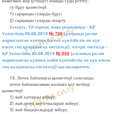
көмегiмен жер үстіндегі ағынды суды реттеу;
су бұру қызметтерi:
1) сарқынды суларды бұру;
2) сарқынды суларды тазарту.
Ескерту. 12-тармақ жаңа редакцияда - ҚР
Үкіметінің 05.08.2013
№ 780
(алғашқы ресми
жарияланған күнінен бастап күнтізбелік он күн
өткен соң қолданысқа енгізіледі); өзгеріс енгізілді -
ҚР Үкіметінің 05.08.2014
№ 869
(алғашқы ресми
жарияланған күнінен кейін күнтізбелік он күн өткен
соң қолданысқа енгізіледі) қаулыларымен.
13. Почта байланысы қызметтерi саласында:
почта байланысының жалпыға қол жетiмдi
қызметтерi:
1) жай хаттарды жiберу;
2) жай почта карточкаларын жіберу;
3) жай бандерольдердi жiберу.