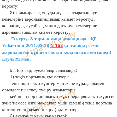
көрсету;
2) халықаралық ұшуды жүзеге асыратын әуе
кемелеріне аэронавигациялық қызмет көрсетуді
қоспағанда, әуеайлақ маңындағы әуе кемелеріне
аэронавигациялық қызмет көрсету.
Ескерту. 8-тармақ жаңа редакцияда - ҚР
Үкіметінің 2011.02.18
N 153
(алғашқы ресми
жарияланған күнінен бастап қолданысқа енгізіледі)
Қаулыcымен.
9. Порттар, әуежайлар саласында:
1) теңіз портының қызметтері:
теңіз портының күштерімен және құралдарымен
орындалатын тиеу-түсіру жұмыстары;
кейіннен порттан шығып жүк операцияларын жүргізу
және/немесе өзге мақсаттар үшін кеменің теңіз портына
кіргені үшін (кеменің кіруі) қызметтер;
2) әуежайлардың қызметтері: