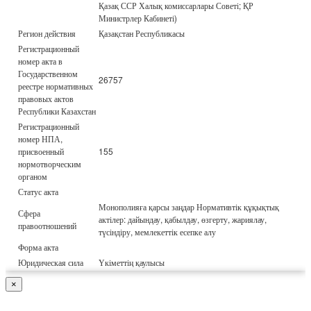
Қазақ ССР Халық комиссарлары Советі; ҚР
Министрлер Кабинеті)
Регион действия
Қазақстан Республикасы
Регистрационный
номер акта в
Государственном
26757
реестре нормативных
правовых актов
Республики Казахстан
Регистрационный
номер НПА,
присвоенный
155
нормотворческим
органом
Статус акта
Монополияға қарсы заңдар Нормативтік құқықтық
Сфера
актілер: дайындау, қабылдау, өзгерту, жариялау,
правоотношений
түсіндіру, мемлекеттік есепке алу
Форма акта
Юридическая сила
Үкіметтің қаулысы
×