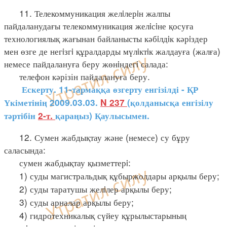
11. Телекоммуникация желiлерiн жалпы
пайдаланудағы телекоммуникация желiсiне қосуға
технологиялық жағынан байланысты кәбiлдiк кәрiздер
мен өзге де негiзгi құралдарды мүлiктiк жалдауға (жалға)
немесе пайдалануға беру жөнiндегi салада:
телефон кәрізін пайдалануға беру.
Ескерту. 11-тармаққа өзгерту енгізілді - ҚР
Үкіметінің 2009.03.03.
N 237
(қолданысқа енгізілу
тәртібін
2-т.
қараңыз) Қаулысымен.
12. Сумен жабдықтау және (немесе) су бұру
саласында:
сумен жабдықтау қызметтерi:
1) суды магистральдық құбыржолдары арқылы беру;
2) суды таратушы желiлер арқылы беру;
3) суды арналар арқылы беру;
4) гидротехникалық сүйеу құрылыстарының