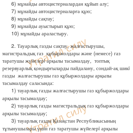
6) мұнайды автоцистерналардан құйып алу;
7) мұнайды автоцистерналарға құю;
8) мұнайды сақтау;
9) мұнайды ауыстырып құю;
10) мұнайды араластыру.
2. Тауарлық газды сақтау, жалғастырушы,
магистральдық газ құбыржолдары және (немесе) газ
таратушы жүйелерi арқылы тасымалдау, топтық
резервуарлық қондырғыларды пайдалану, сондай-ақ шикi
газды жалғастырушы газ құбыржолдары арқылы
тасымалдау саласында:
1) тауарлық газды жалғастырушы газ құбыржолдары
арқылы тасымалдау;
2) тауарлық газды магистральдық газ құбыржолдары
арқылы тасымалдау;
3) тауарлық газды Қазақстан Республикасының
тұтынушылары үшiн газ таратушы жүйелерi арқылы