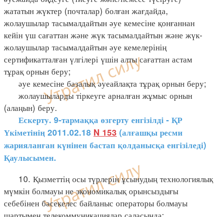
жататын жүктер (почталар) болған жағдайда,
жолаушылар тасымалдайтын әуе кемесіне қонғаннан
кейін үш сағаттан және жүк тасымалдайтын және жүк-
жолаушылар тасымалдайтын әуе кемелерінің
сертификатталған үлгілері үшін алты сағаттан астам
тұрақ орнын беру;
әуе кемесіне базалық әуеайлақта тұрақ орнын беру;
жолаушыларды тіркеуге арналған жұмыс орнын
(алаңын) беру.
Ескерту. 9-тармаққа өзгерту енгізілді - ҚР
Үкіметінің 2011.02.18
N 153
(алғашқы ресми
жарияланған күнінен бастап қолданысқа енгізіледі)
Қаулысымен.
10. Қызметтің осы түрлерін ұсынудың технологиялық
мүмкін болмауы не экономикалық орынсыздығы
себебінен бәсекелес байланыс операторы болмауы
шартымен телекоммуникациялар саласында: