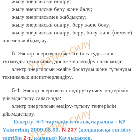
жылу энергиясын өндiру;
жылу энергиясын беру және бөлу;
жылу энергиясымен жабдықтау;
жылу энергиясын өндiру, беру және бөлу;
жылу энергиясын өндiру, беру, бөлу және (немесе)
онымен жабдықтау.
5. Электр энергиясын желiге босатуды және
тұтынуды техникалық диспетчерлендiру саласында:
электр энергиясын желiге босатуды және тұтынуды
техникалық диспетчерлендiру.
5-1. Электр энергиясын өндіру-тұтыну теңгерімін
ұйымдастыру саласында:
электр энергиясын өндіру-тұтыну теңгерімін
ұйымдастыру.
Ескерту. 5-1-тармақпен толықтырылды - ҚР
Үкіметінің 2009.03.03.
N 237
(қолданысқа енгізілу
тәртібін
2-т.
қараңыз) Қаулысымен.