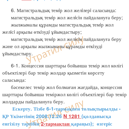
6. Магистральдық темiр жол желiлерi саласында:
магистральдық темiр жол желiсiн пайдалануға беру;
жылжымалы құрамды магистральдық темiр жол
желiсi арқылы өткiзудi ұйымдастыру;
магистральдық темiр жол желiсiн пайдалануға беру
және ол арқылы жылжымалы құрамды өткiзудi
ұйымдастыру.
6-1. Концессия шарттары бойынша темір жол көлігі
объектілері бар темір жолдар қызметін көрсету
саласында:
бәсекелес темір жол болмаған жағдайда, концессия
шарттары бойынша теміржол көлігі объектілері бар темір
жолдарды пайдалануға беру.
Ескерту. Тізбе 6-1-тармақпен толықтырылды -
ҚР Үкіметінің 2008.12.26
N 1281
(қолданысқа
енгізілу тәртібін
2-тармақтан
қараңыз); өзгеріс