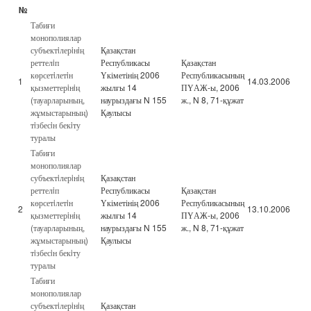
№
Табиғи
монополиялар
субъектiлерiнiң
Қазақстан
реттелiп
Республикасы
Қазақстан
көрсетiлетiн
Үкіметінің 2006
Республикасының
1
14.03.2006
қызметтерiнiң
жылғы 14
ПҮАЖ-ы, 2006
(тауарларының,
наурыздағы N 155
ж., N 8, 71-құжат
жұмыстарының)
Қаулысы
тiзбесiн бекiту
туралы
Табиғи
монополиялар
субъектiлерiнiң
Қазақстан
реттелiп
Республикасы
Қазақстан
көрсетiлетiн
Үкіметінің 2006
Республикасының
2
13.10.2006
қызметтерiнiң
жылғы 14
ПҮАЖ-ы, 2006
(тауарларының,
наурыздағы N 155
ж., N 8, 71-құжат
жұмыстарының)
Қаулысы
тiзбесiн бекiту
туралы
Табиғи
монополиялар
субъектiлерiнiң
Қазақстан