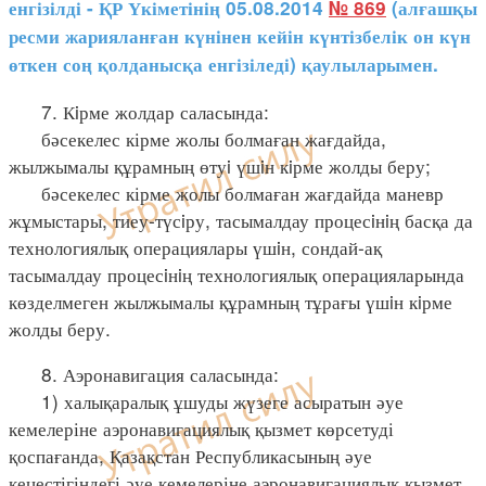
енгізілді - ҚР Үкіметінің 05.08.2014
№ 869
(алғашқы
ресми жарияланған күнінен кейін күнтізбелік он күн
өткен соң қолданысқа енгізіледі) қаулыларымен.
7. Кiрме жолдар саласында:
бәсекелес кірме жолы болмаған жағдайда,
жылжымалы құрамның өтуi үшiн кiрме жолды беру;
бәсекелес кірме жолы болмаған жағдайда маневр
жұмыстары, тиеу-түсiру, тасымалдау процесiнiң басқа да
технологиялық операциялары үшiн, сондай-ақ
тасымалдау процесiнiң технологиялық операцияларында
көзделмеген жылжымалы құрамның тұрағы үшiн кiрме
жолды беру.
8. Аэронавигация саласында:
1) халықаралық ұшуды жүзеге асыратын әуе
кемелеріне аэронавигациялық қызмет көрсетуді
қоспағанда, Қазақстан Республикасының әуе
кеңестігіндегі әуе кемелеріне аэронавигациялық қызмет