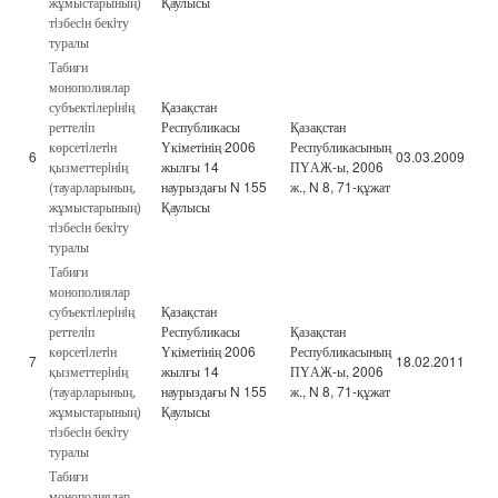
жұмыстарының)
Қаулысы
тiзбесiн бекiту
туралы
Табиғи
монополиялар
субъектiлерiнiң
Қазақстан
реттелiп
Республикасы
Қазақстан
көрсетiлетiн
Үкіметінің 2006
Республикасының
6
03.03.2009
қызметтерiнiң
жылғы 14
ПҮАЖ-ы, 2006
(тауарларының,
наурыздағы N 155
ж., N 8, 71-құжат
жұмыстарының)
Қаулысы
тiзбесiн бекiту
туралы
Табиғи
монополиялар
субъектiлерiнiң
Қазақстан
реттелiп
Республикасы
Қазақстан
көрсетiлетiн
Үкіметінің 2006
Республикасының
7
18.02.2011
қызметтерiнiң
жылғы 14
ПҮАЖ-ы, 2006
(тауарларының,
наурыздағы N 155
ж., N 8, 71-құжат
жұмыстарының)
Қаулысы
тiзбесiн бекiту
туралы
Табиғи
монополиялар