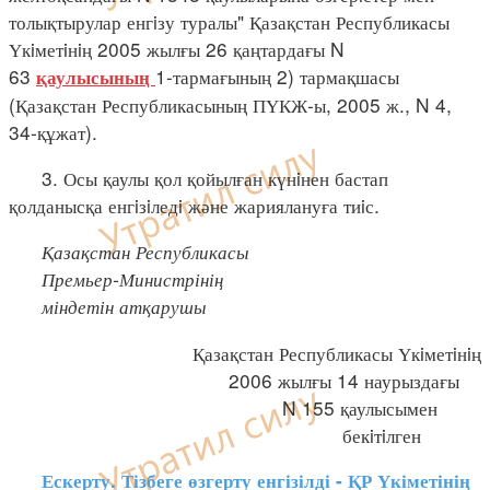
толықтырулар енгiзу туралы" Қазақстан Республикасы
Үкiметiнiң 2005 жылғы 26 қаңтардағы N
63
1-тармағының 2) тармақшасы
қаулысының
(Қазақстан Республикасының ПҮКЖ-ы, 2005 ж., N 4,
34-құжат).
3. Осы қаулы қол қойылған күнiнен бастап
қолданысқа енгiзiледi және жариялануға тиiс.
Қазақстан Республикасы
Премьер-Министрінің
міндетін атқарушы
Қазақстан Республикасы Үкiметiнiң
2006 жылғы 14 наурыздағы
N 155 қаулысымен
бекiтiлген
Ескерту. Тізбеге өзгерту енгізілді - ҚР Үкіметінің