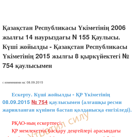
Қазақстан Республикасы Үкіметінің 2006
жылғы 14 наурыздағы N 155 Қаулысы.
Күші жойылды - Қазақстан Республикасы
Үкіметінің 2015 жылғы 8 қыркүйектегі №
754 қаулысымен
с изменениями на: 08.09.2015
Ескерту. Күші жойылды - ҚР Үкіметінің
08.09.2015
№ 754
қаулысымен (алғашқы ресми
жарияланған күнінен бастап қолданысқа енгізіледі).
РҚАО-ның ескертпесі.
ҚР мемлекеттік басқару деңгейлері арасындағы