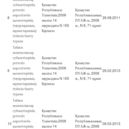
субъектiлерiнiң
Қазақстан
реттелiп
Республикасы
Қазақстан
көрсетiлетiн
Үкіметінің 2006
Республикасының
8
26.08.2011
қызметтерiнiң
жылғы 14
ПҮАЖ-ы, 2006
(тауарларының,
наурыздағы N 155
ж., N 8, 71-құжат
жұмыстарының)
Қаулысы
тiзбесiн бекiту
туралы
Табиғи
монополиялар
субъектiлерiнiң
Қазақстан
реттелiп
Республикасы
Қазақстан
көрсетiлетiн
Үкіметінің 2006
Республикасының
9
26.02.2013
қызметтерiнiң
жылғы 14
ПҮАЖ-ы, 2006
(тауарларының,
наурыздағы N 155
ж., N 8, 71-құжат
жұмыстарының)
Қаулысы
тiзбесiн бекiту
туралы
Табиғи
монополиялар
субъектiлерiнiң
Қазақстан
реттелiп
Республикасы
Қазақстан
көрсетiлетiн
Үкіметінің 2006
Республикасының
10
06.03.2013
қызметтерiнiң
жылғы 14
ПҮАЖ-ы, 2006