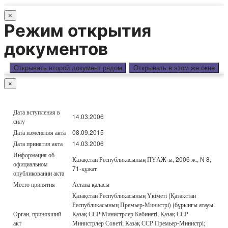
×
Режим открытия
документов
Открывать второй документ рядом
Открывать в этом же окне
×
Дата вступления в
14.03.2006
силу
Дата изменения акта
08.09.2015
Дата принятия акта
14.03.2006
Информация об
Қазақстан Республикасының ПҮАЖ-ы, 2006 ж., N 8,
официальном
71-құжат
опубликовании акта
Место принятия
Астана қаласы
Қазақстан Республикасының Үкіметі (Қазақстан
Республикасының Премьер-Министрі) (бұрынғы атауы:
Орган, принявший
Қазақ ССР Министрлер Кабинеті; Қазақ ССР
акт
Министрлер Советі; Қазақ ССР Премьер-Министрі;