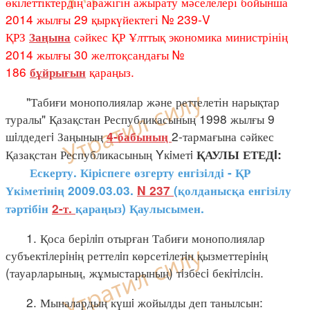
өкілеттіктердің аражігін ажырату мәселелері бойынша
2014 жылғы 29 қыркүйектегі № 239-V
ҚРЗ
сәйкес ҚР Ұлттық экономика министрінің
Заңына
2014 жылғы 30 желтоқсандағы №
186
қараңыз.
бұйрығын
"Табиғи монополиялар және реттелетін нарықтар
туралы" Қазақстан Республикасының 1998 жылғы 9
шiлдедегi Заңының
2-тармағына сәйкес
4-бабының
Қазақстан Республикасының Yкiметi
ҚАУЛЫ ЕТЕДI:
Ескерту. Кіріспеге өзгерту енгізілді - ҚР
Үкіметінің 2009.03.03.
N 237
(қолданысқа енгізілу
тәртібін
2-т.
қараңыз) Қаулысымен.
1. Қоса берiлiп отырған Табиғи монополиялар
субъектiлерiнiң реттелiп көрсетiлетiн қызметтерiнiң
(тауарларының, жұмыстарының) тiзбесi бекiтiлсiн.
2. Мыналардың күшi жойылды деп танылсын: