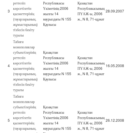
реттелiп
Республикасы
Қазақстан
көрсетiлетiн
Үкіметінің 2006
Республикасының
3
28.09.2007
қызметтерiнiң
жылғы 14
ПҮАЖ-ы, 2006
(тауарларының,
наурыздағы N 155
ж., N 8, 71-құжат
жұмыстарының)
Қаулысы
тiзбесiн бекiту
туралы
Табиғи
монополиялар
субъектiлерiнiң
Қазақстан
реттелiп
Республикасы
Қазақстан
көрсетiлетiн
Үкіметінің 2006
Республикасының
4
16.05.2008
қызметтерiнiң
жылғы 14
ПҮАЖ-ы, 2006
(тауарларының,
наурыздағы N 155
ж., N 8, 71-құжат
жұмыстарының)
Қаулысы
тiзбесiн бекiту
туралы
Табиғи
монополиялар
субъектiлерiнiң
Қазақстан
реттелiп
Республикасы
Қазақстан
көрсетiлетiн
Үкіметінің 2006
Республикасының
5
26.12.2008
қызметтерiнiң
жылғы 14
ПҮАЖ-ы, 2006
(тауарларының,
наурыздағы N 155
ж., N 8, 71-құжат