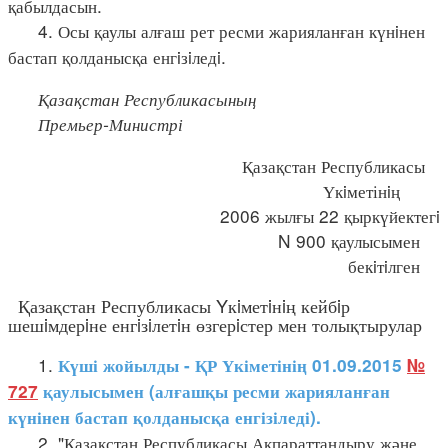
қабылдасын.
4. Осы қаулы алғаш рет ресми жарияланған күнiнен
бастап қолданысқа енгiзiледi.
Қазақстан Республикасының
Премьер-Министрі
Қазақстан Республикасы
Үкiметінiң
2006 жылғы 22 қыркүйектегi
N 900 қаулысымен
бекiтiлген
Қазақстан Республикасы Yкiметiнiң кейбiр
шешiмдерiне енгiзiлетiн өзгерiстер мен толықтырулар
1.
Күші жойылды - ҚР Үкіметінің 01.09.2015
№
727
қаулысымен (алғашқы ресми жарияланған
күнінен бастап қолданысқа енгізіледі).
2. "Қазақстан Республикасы Ақпараттандыру және