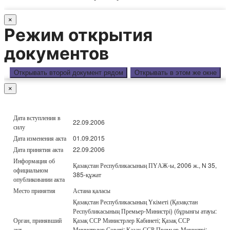
×
Режим открытия
документов
Открывать второй документ рядом
Открывать в этом же окне
×
Дата вступления в
22.09.2006
силу
Дата изменения акта
01.09.2015
Дата принятия акта
22.09.2006
Информация об
Қазақстан Республикасының ПҮАЖ-ы, 2006 ж., N 35,
официальном
385-құжат
опубликовании акта
Место принятия
Астана қаласы
Қазақстан Республикасының Үкіметі (Қазақстан
Республикасының Премьер-Министрі) (бұрынғы атауы:
Орган, принявший
Қазақ ССР Министрлер Кабинеті; Қазақ ССР
акт
Министрлер Советі; Қазақ ССР Премьер-Министрі;