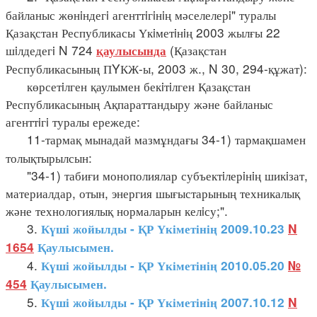
байланыс жөнiндегi агенттiгiнiң мәселелерi" туралы
Қазақстан Республикасы Үкiметiнiң 2003 жылғы 22
шiлдедегi N 724
(Қазақстан
қаулысында
Республикасының ПYКЖ-ы, 2003 ж., N 30, 294-құжат):
көрсетiлген қаулымен бекiтiлген Қазақстан
Республикасының Ақпараттандыру және байланыс
агенттiгi туралы ережеде:
11-тармақ мынадай мазмұндағы 34-1) тармақшамен
толықтырылсын:
"34-1) табиғи монополиялар субъектiлерiнiң шикiзат,
материалдар, отын, энергия шығыстарының техникалық
және технологиялық нормаларын келiсу;".
3.
Күші жойылды - ҚР Үкіметінің 2009.10.23
N
1654
Қаулысымен.
4.
Күші жойылды - ҚР Үкіметінің 2010.05.20
№
454
Қаулысымен.
5.
Күші жойылды - ҚР Үкіметінің 2007.10.12
N