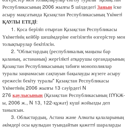
Республикасының 2006 жылғы 5 шiлдедегi
iске
Заңын
асыру мақсатында Қазақстан Республикасының Үкiметi
:
ҚАУЛЫ ЕТЕДI
1. Қоса берiлiп отырған Қазақстан Республикасы
Үкiметiнiң кейбiр шешiмдерiне енгiзiлетiн өзгерiстер мен
толықтырулар бекiтiлсiн.
2. "Облыстардың (республикалық маңызы бар
қаланың, астананың) жергiлiктi атқарушы органдарының
Қазақстан Республикасының табиғи монополиялар
туралы заңнамасын сақтауын бақылауды жүзеге асыру
ережесiн бекiту туралы" Қазақстан Республикасы
Үкiметiнiң 2006 жылғы 13 сәуiрдегi N
276
(Қазақстан Республикасының ПYКЖ-
қаулысының
ы, 2006 ж., N 13, 122-құжат) күшi жойылды деп
танылсын.
3. Облыстардың, Астана және Алматы қалаларының
әкiмдерi осы қаулыдан туындайтын қажеттi шараларды