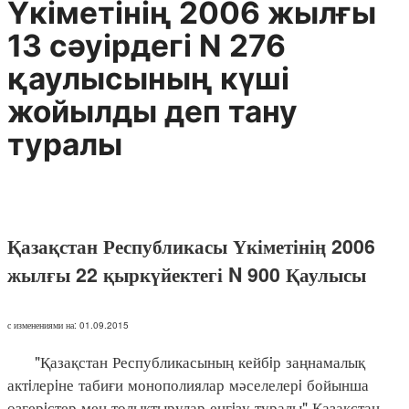
Yкiметiнiң 2006 жылғы
13 сәуiрдегi N 276
қаулысының күшi
жойылды деп тану
туралы
Қазақстан Республикасы Үкіметінің 2006
жылғы 22 қыркүйектегі N 900 Қаулысы
с изменениями на: 01.09.2015
"Қазақстан Республикасының кейбiр заңнамалық
актiлерiне табиғи монополиялар мәселелерi бойынша
өзгерiстер мен толықтырулар енгiзу туралы" Қазақстан