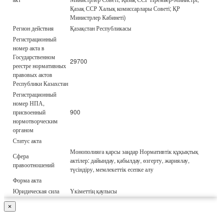
Қазақ ССР Халық комиссарлары Советі; ҚР
Министрлер Кабинеті)
Регион действия
Қазақстан Республикасы
Регистрационный
номер акта в
Государственном
29700
реестре нормативных
правовых актов
Республики Казахстан
Регистрационный
номер НПА,
присвоенный
900
нормотворческим
органом
Статус акта
Монополияға қарсы заңдар Нормативтік құқықтық
Сфера
актілер: дайындау, қабылдау, өзгерту, жариялау,
правоотношений
түсіндіру, мемлекеттік есепке алу
Форма акта
Юридическая сила
Үкіметтің қаулысы
×