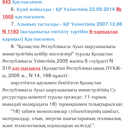
943
Қаулысымен.
6.
Күші жойылды - ҚР Үкіметінің 23.09.2014
№
1005
қаулысымен.
7.
Алынып тасталды - ҚР Үкіметінің 2007.12.06
N 1193
(қолданысқа енгізілу тәртібін
6-тармақтан
қараңыз) Қаулысымен.
8. "Қазақстан Республикасы Ауыл шаруашылығы
министрлiгiнiң кейбiр мәселелерi" туралы Қазақстан
Республикасы Үкiметiнiң 2005 жылғы 6 сәуiрдегi N
310
(Қазақстан Республикасының ПҮКЖ-
қаулысында
ы, 2005 ж., N 14, 168-құжат):
көрсетiлген қаулымен бекiтiлген Қазақстан
Республикасы Ауыл шаруашылығы министрлiгiнiң Су
ресурстары комитетi туралы ережеде: 11-тармақ
мынадай мазмұндағы 18) тармақшамен толықтырылсын:
"18) табиғи монополиялар субъектiлерiнiң шикiзат,
материалдар, отын, энергия шығыстарының техникалық
және технологиялық нормаларын келiседi.".