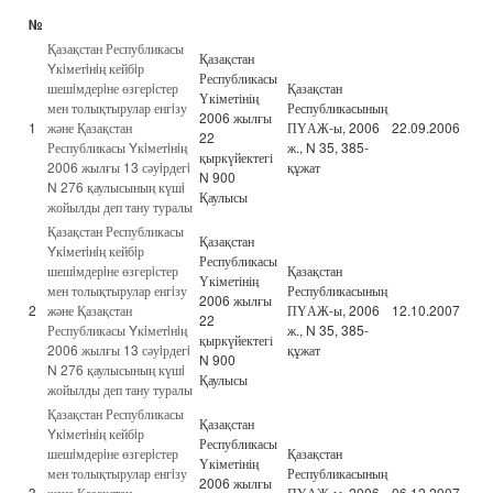
№
Қазақстан Республикасы
Қазақстан
Yкiметiнiң кейбiр
Республикасы
шешiмдерiне өзгерiстер
Қазақстан
Үкіметінің
мен толықтырулар енгiзу
Республикасының
2006 жылғы
1
және Қазақстан
ПҮАЖ-ы, 2006
22.09.2006
22
Республикасы Yкiметiнiң
ж., N 35, 385-
қыркүйектегі
2006 жылғы 13 сәуiрдегi
құжат
N 900
N 276 қаулысының күшi
Қаулысы
жойылды деп тану туралы
Қазақстан Республикасы
Қазақстан
Yкiметiнiң кейбiр
Республикасы
шешiмдерiне өзгерiстер
Қазақстан
Үкіметінің
мен толықтырулар енгiзу
Республикасының
2006 жылғы
2
және Қазақстан
ПҮАЖ-ы, 2006
12.10.2007
22
Республикасы Yкiметiнiң
ж., N 35, 385-
қыркүйектегі
2006 жылғы 13 сәуiрдегi
құжат
N 900
N 276 қаулысының күшi
Қаулысы
жойылды деп тану туралы
Қазақстан Республикасы
Қазақстан
Yкiметiнiң кейбiр
Республикасы
шешiмдерiне өзгерiстер
Қазақстан
Үкіметінің
мен толықтырулар енгiзу
Республикасының
2006 жылғы
3
және Қазақстан
ПҮАЖ-ы, 2006
06.12.2007