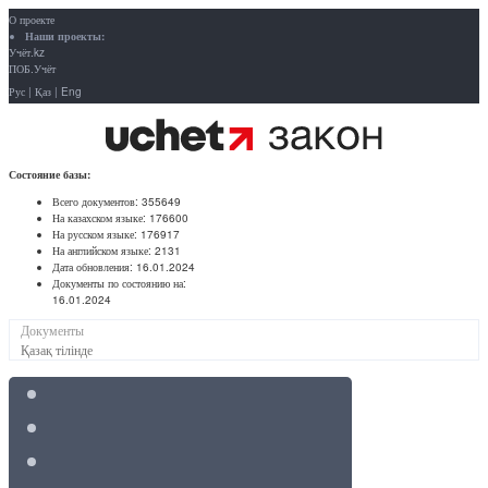
О проекте
Наши проекты:
Учёт.kz
ПОБ.Учёт
Рус
|
Қаз
|
Eng
Состояние базы:
Всего документов:
355649
На казахском языке:
176600
На русском языке:
176917
На английском языке:
2131
Дата обновления:
16.01.2024
Документы по состоянию на:
16.01.2024
Документы
Қазақ тілінде