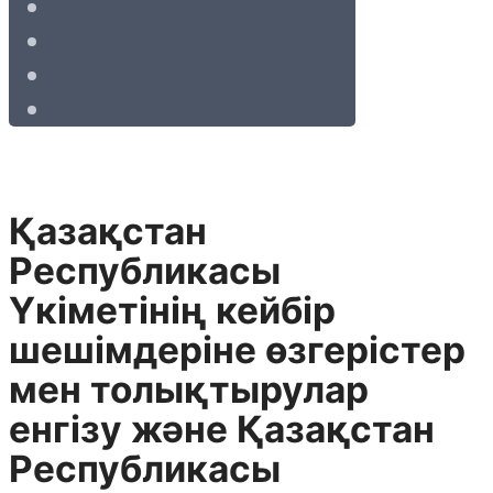
Қазақстан
Республикасы
Yкiметiнiң кейбiр
шешiмдерiне өзгерiстер
мен толықтырулар
енгiзу және Қазақстан
Республикасы