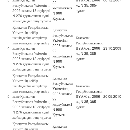
22
Республикасы Yкiметiнiң
ж., N 35, 385-
қыркүйектегі
2006 жылғы 13 сәуiрдегi
құжат
N 900
N 276 қаулысының күшi
Қаулысы
жойылды деп тану туралы
Қазақстан Республикасы
Қазақстан
Yкiметiнiң кейбiр
Республикасы
шешiмдерiне өзгерiстер
Қазақстан
Үкіметінің
мен толықтырулар енгiзу
Республикасының
2006 жылғы
4
және Қазақстан
ПҮАЖ-ы, 2006
23.10.2009
22
Республикасы Yкiметiнiң
ж., N 35, 385-
қыркүйектегі
2006 жылғы 13 сәуiрдегi
құжат
N 900
N 276 қаулысының күшi
Қаулысы
жойылды деп тану туралы
Қазақстан Республикасы
Қазақстан
Yкiметiнiң кейбiр
Республикасы
шешiмдерiне өзгерiстер
Қазақстан
Үкіметінің
мен толықтырулар енгiзу
Республикасының
2006 жылғы
5
және Қазақстан
ПҮАЖ-ы, 2006
20.05.2010
22
Республикасы Yкiметiнiң
ж., N 35, 385-
қыркүйектегі
2006 жылғы 13 сәуiрдегi
құжат
N 900
N 276 қаулысының күшi
Қаулысы
жойылды деп тану туралы
Қазақстан Республикасы
Қазақстан
Yкiметiнiң кейбiр