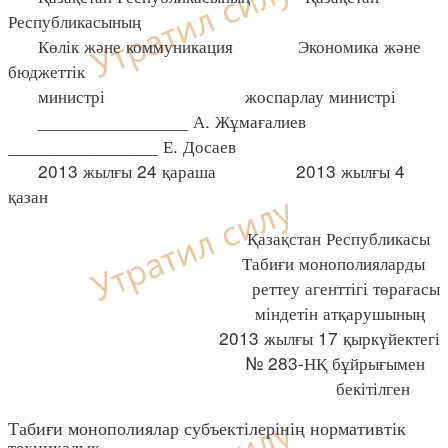
Республикасының
Көлік және коммуникация Экономика және
бюджеттік
министрі жоспарлау министрі
_______________ А. Жұмағалиев
_______________ Е. Досаев
2013 жылғы 24 қараша 2013 жылғы 4
қазан
Қазақстан Республикасы
Табиғи монополияларды
реттеу агенттігі төрағасы
міндетін атқарушының
2013 жылғы 17 қыркүйектегі
№ 283-НҚ бұйрығымен
бекітілген
Табиғи монополиялар субъектілерінің нормативтік
техникалық