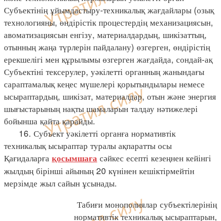
Субъектінің ұйымдастыру-техникалық жағдайлары (озық
технологияны, өндірістік процестердің механизациясын,
авоматизациясын енгізу, материалдардың, шикізаттың,
отынның жаңа түрлерін пайдалану) өзгерген, өндірістің
ерекшелігі мен құрылымы өзгерген жағдайда, сондай-ақ
Субъектіні тексерулер, уәкілетті органның жанындағы
сараптамалық кеңес мүшелері қорытындылары немесе
ысыраптардың, шикізат, материалдар, отын және энергия
шығыстарының нақты шамаларын талдау нәтижелері
бойынша қайта қарайды.
16. Субъект уәкілетті органға нормативтік
техникалық ысыраптар туралы ақпаратты осы
Қағидаларға
сәйкес есепті кезеңнен кейінгі
қосымшаға
жылдың бірінші айының 20 күнінен кешіктірмейтін
мерзімде жыл сайын ұсынады.
Табиғи монополиялар субъектілерінің
нормативтік техникалық ысыраптарын,