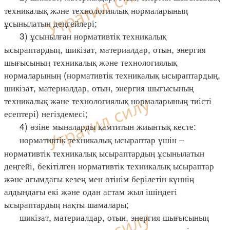
техникалық және технологиялық нормаларының
ұсынылатын деңгейлері;
3) ұсынылған нормативтік техникалық
ысыраптардың, шикізат, материалдар, отын, энергия
шығысының техникалық және технологиялық
нормаларының (нормативтік техникалық ысыраптардың,
шикізат, материалдар, отын, энергия шығысының
техникалық және технологиялық нормаларының тиісті
есептері) негіздемесі;
4) өзіне мыналарды қамтитын жиынтық кесте:
нормативтік техникалық ысыраптар үшін –
нормативтік техникалық ысыраптардың ұсынылатын
деңгейі, бекітілген нормативтік техникалық ысыраптар
және ағымдағы кезең мен өтінім берілетін күннің
алдындағы екі және одан астам жыл ішіндегі
ысыраптардың нақты шамалары;
шикізат, материалдар, отын, энергия шығысының