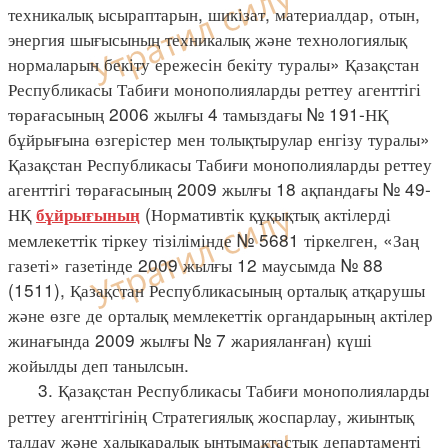
техникалық ысыраптарын, шикізат, материалдар, отын,
энергия шығысының техникалық және технологиялық
нормаларын бекіту ережесін бекіту туралы» Қазақстан
Республикасы Табиғи монополияларды реттеу агенттігі
төрағасының 2006 жылғы 4 тамыздағы № 191-НҚ
бұйрығына өзгерістер мен толықтырулар енгізу туралы»
Қазақстан Республикасы Табиғи монополияларды реттеу
агенттігі төрағасының 2009 жылғы 18 ақпандағы № 49-
НҚ
(Нормативтік құқықтық актілерді
бұйрығының
мемлекеттік тіркеу тізілімінде № 5681 тіркелген, «Заң
газеті» газетінде 2009 жылғы 12 маусымда № 88
(1511), Қазақстан Республикасының орталық атқарушы
және өзге де орталық мемлекеттік органдарының актілер
жинағында 2009 жылғы № 7 жарияланған) күші
жойылды деп танылсын.
3. Қазақстан Республикасы Табиғи монополияларды
реттеу агенттігінің Стратегиялық жоспарлау, жиынтық
талдау және халықаралық ынтымақтастық департаменті