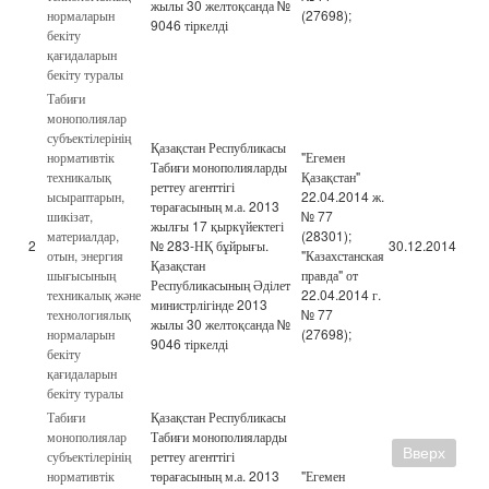
жылы 30 желтоқсанда №
нормаларын
(27698);
9046 тіркелді
бекіту
қағидаларын
бекіту туралы
Табиғи
монополиялар
субъектілерінің
Қазақстан Республикасы
нормативтік
"Егемен
Табиғи монополияларды
техникалық
Қазақстан"
реттеу агенттігі
ысыраптарын,
22.04.2014 ж.
төрағасының м.а. 2013
шикізат,
№ 77
жылғы 17 қыркүйектегі
материалдар,
(28301);
2
№ 283-НҚ бұйрығы.
30.12.2014
отын, энергия
"Казахстанская
Қазақстан
шығысының
правда" от
Республикасының Әділет
техникалық және
22.04.2014 г.
министрлігінде 2013
технологиялық
№ 77
жылы 30 желтоқсанда №
нормаларын
(27698);
9046 тіркелді
бекіту
қағидаларын
бекіту туралы
Табиғи
Қазақстан Республикасы
монополиялар
Табиғи монополияларды
Вверх
субъектілерінің
реттеу агенттігі
нормативтік
төрағасының м.а. 2013
"Егемен