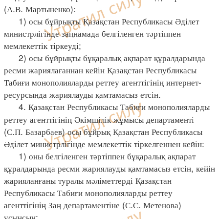
(А.В. Мартыненко):
1) осы бұйрықты Қазақстан Республикасы Әділет
министрлігінде заңнамада белгіленген тәртіппен
мемлекеттік тіркеуді;
2) осы бұйрықты бұқаралық ақпарат құралдарында
ресми жариялағаннан кейін Қазақстан Республикасы
Табиғи монополияларды реттеу агенттігінің интернет-
ресурсында жариялауды қамтамасыз етсін.
4. Қазақстан Республикасы Табиғи монополияларды
реттеу агенттігінің Әкімшілік жұмысы департаменті
(С.П. Базарбаев) осы бұйрық Қазақстан Республикасы
Әділет министрлігінде мемлекеттік тіркелгеннен кейін:
1) оны белгіленген тәртіппен бұқаралық ақпарат
құралдарында ресми жариялауды қамтамасыз етсін, кейін
жарияланғаны туралы мәліметтерді Қазақстан
Республикасы Табиғи монополияларды реттеу
агенттігінің Заң департаментіне (С.С. Метенова)
ұсынсын;