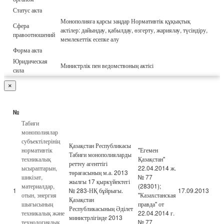
Статус акта
Монополияға қарсы заңдар Нормативтік құқықтық
Сфера
актілер: дайындау, қабылдау, өзгерту, жариялау, түсіндіру,
правоотношений
мемлекеттік есепке алу
Форма акта
Юридическая
Министрлік пен ведомствоның актісі
сила
×
№
Табиғи
монополиялар
субъектілерінің
Қазақстан Республикасы
нормативтік
"Егемен
Табиғи монополияларды
техникалық
Қазақстан"
реттеу агенттігі
ысыраптарын,
22.04.2014 ж.
төрағасының м.а. 2013
шикізат,
№ 77
жылғы 17 қыркүйектегі
материалдар,
(28301);
1
№ 283-НҚ бұйрығы.
17.09.2013
отын, энергия
"Казахстанская
Қазақстан
шығысының
правда" от
Республикасының Әділет
техникалық және
22.04.2014 г.
министрлігінде 2013
технологиялық
№ 77