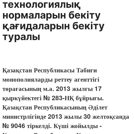
технологиялық
нормаларын бекіту
қағидаларын бекіту
туралы
Қазақстан Республикасы Табиғи
монополияларды реттеу агенттігі
төрағасының м.а. 2013 жылғы 17
қыркүйектегі № 283-НҚ бұйрығы.
Қазақстан Республикасының Әділет
министрлігінде 2013 жылы 30 желтоқсанда
№ 9046 тіркелді. Күші жойылды -