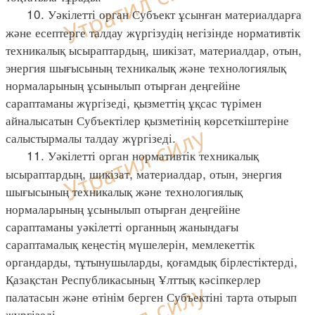
10. Уәкілетті орган Субъект ұсынған материалдарға
және есептерге талдау жүргізудің негізінде нормативтік
техникалық ысыраптардың, шикізат, материалдар, отын,
энергия шығысының техникалық және технологиялық
нормаларының ұсынылып отырған деңгейіне
сараптаманы жүргізеді, қызметтің ұқсас түрімен
айналысатын Субъектілер қызметінің көрсеткіштеріне
салыстырмалы талдау жүргізеді.
11. Уәкілетті орган нормативтік техникалық
ысыраптардың, шикізат, материалдар, отын, энергия
шығысының техникалық және технологиялық
нормаларының ұсынылып отырған деңгейіне
сараптаманы уәкілетті органның жанындағы
сараптамалық кеңестің мүшелерін, мемлекеттік
органдарды, тұтынушыларды, қоғамдық бірлестіктерді,
Қазақстан Республикасының Ұлттық кәсіпкерлер
палатасын және өтінім берген Субъектіні тарта отырып
жүргізеді.