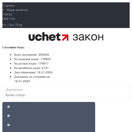
О проекте
Наши проекты:
Учёт.kz
ПОБ.Учёт
Рус
|
Қаз
|
Eng
Состояние базы:
Всего документов:
355649
На казахском языке:
176600
На русском языке:
176917
На английском языке:
2131
Дата обновления:
16.01.2024
Документы по состоянию на:
16.01.2024
Документы
Қазақ тілінде