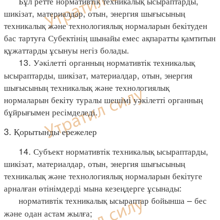
Бұл ретте нормативтік техникалық ысыраптарды,
шикізат, материалдар, отын, энергия шығысының
техникалық және технологиялық нормаларын бекітуден
бас тартуға Субектінің шынайы емес ақпаратты қамтитын
құжаттарды ұсынуы негіз болады.
13. Уәкілетті органның нормативтік техникалық
ысыраптарды, шикізат, материалдар, отын, энергия
шығысының техникалық және технологиялық
нормаларын бекіту туралы шешімі уәкілетті органның
бұйрығымен ресімделеді.
3. Қорытынды ережелер
14. Субъект нормативтік техникалық ысыраптарды,
шикізат, материалдар, отын, энергия шығысының
техникалық және технологиялық нормаларын бекітуге
арналған өтінімдерді мына кезеңдерге ұсынады:
нормативтік техникалық ысыраптар бойынша – бес
және одан астам жылға;