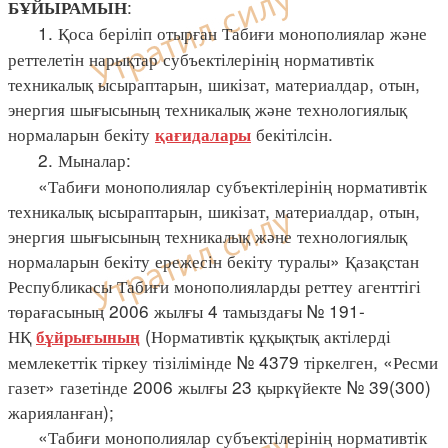
:
БҰЙЫРАМЫН
1. Қоса беріліп отырған Табиғи монополиялар және
реттелетін нарықтар субъектілерінің нормативтік
техникалық ысыраптарын, шикізат, материалдар, отын,
энергия шығысының техникалық және технологиялық
нормаларын бекіту
бекітілсін.
қағидалары
2. Мыналар:
«Табиғи монополиялар субъектілерінің нормативтік
техникалық ысыраптарын, шикізат, материалдар, отын,
энергия шығысының техникалық және технологиялық
нормаларын бекіту ережесін бекіту туралы» Қазақстан
Республикасы Табиғи монополияларды реттеу агенттігі
төрағасының 2006 жылғы 4 тамыздағы № 191-
НҚ
(Нормативтік құқықтық актілерді
бұйрығының
мемлекеттік тіркеу тізілімінде № 4379 тіркелген, «Ресми
газет» газетінде 2006 жылғы 23 қыркүйекте № 39(300)
жарияланған);
«Табиғи монополиялар субъектілерінің нормативтік