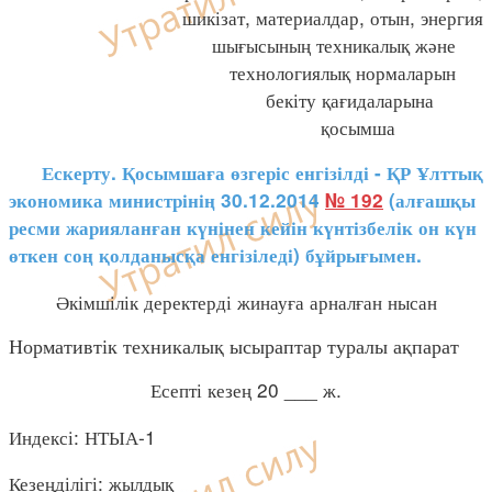
шикізат, материалдар, отын, энергия
шығысының техникалық және
технологиялық нормаларын
бекіту қағидаларына
қосымша
Ескерту. Қосымшаға өзгеріс енгізілді - ҚР Ұлттық
экономика министрінің 30.12.2014
№ 192
(алғашқы
ресми жарияланған күнінен кейін күнтізбелік он күн
өткен соң қолданысқа енгізіледі) бұйрығымен.
Әкімшілік деректерді жинауға арналған нысан
Нормативтік техникалық ысыраптар туралы ақпарат
Есепті кезең 20 ___ ж.
Индексі: НТЫА-1
Кезеңділігі: жылдық