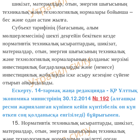
шикізат, материалдар, отын, энергия шығысының
техникалық және технологиялық нормалары бойынша –
бес және одан астам жылға.
Субъект тарифінің (бағасының, алым
мөлшерлемесінің) шекті деңгейін бекіткен кезде
нормативтік техникалық ысыраптардың, шикізат,
материалдар, отын, энергия шығысының техникалық
және технологиялық нормаларының қолданыс мерзімі
инвестициялық бағдарламаларды және (немесе)
инвестициялық жобаларды іске асыру кезеңіне сүйене
отырып айқындалады.
Ескерту. 14-тармақ жаңа редакцияда - ҚР Ұлттық
экономика министрінің 30.12.2014
№ 192
(алғашқы
ресми жарияланған күнінен кейін күнтізбелік он күн
өткен соң қолданысқа енгізіледі) бұйрығымен.
15. Нормативтік техникалық ысыраптарды, шикізат,
материалдар, отын, энергия шығысының техникалық
және технологиялық нормаларын уәкілетті орган