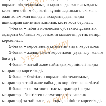
нормативтік техникалық ысыраптарды және ағымдағы
кезең мен өтінім берілетін күннің алдындағы екі және
одан астам жыл ішіндегі ысыраптардың нақты
шамаларын қамтитын жиынтық кесте қоса беріледі.
1-баған – табиғи монополия субъектісі ұсынатын
ақпараты бойынша көрсетілетін қызметтің реттік нөмірі
көрсетіледі.
2-баған – көрсетілетін қызметтің атауы көрсетіледі.
3-баған – жалпы көлем көрсетіледі (суды алу, желіге
босату).
4-баған – заттай және пайыздық көріністегі нақты
ысыраптар көрсетіледі.
5-баған – бекітілген нормативтік техникалық
ысыраптар заттай және пайыздық көріністе көрсетіледі.
6-баған – нормативтен тыс ысыраптар (нақты
ысыраптар - бекітілген нормативтік техникалық
ысыраптар) заттай және пайыздық көріністе көрсетіледі.