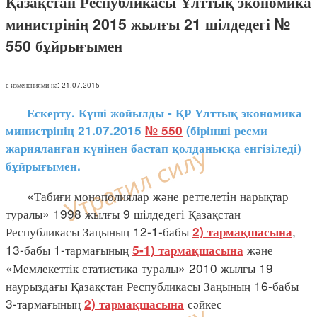
Қазақстан Республикасы Ұлттық экономика
министрінің 2015 жылғы 21 шілдедегі №
550 бұйрығымен
с изменениями на: 21.07.2015
Ескерту. Күші жойылды - ҚР Ұлттық экономика
министрінің 21.07.2015
№ 550
(бірінші ресми
жарияланған күнінен бастап қолданысқа енгізіледі)
бұйрығымен.
«Табиғи монополиялар және реттелетін нарықтар
туралы» 1998 жылғы 9 шілдедегі Қазақстан
Республикасы Заңының 12-1-бабы
,
2) тармақшасына
13-бабы 1-тармағының
және
5-1) тармақшасына
«Мемлекеттік статистика туралы» 2010 жылғы 19
наурыздағы Қазақстан Республикасы Заңының 16-бабы
3-тармағының
сәйкес
2) тармақшасына