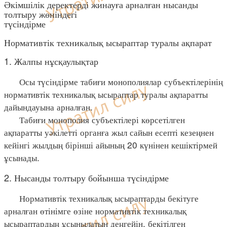
Әкімшілік деректерді жинауға арналған нысанды
толтыру жөніндегі
түсіндірме
Нормативтік техникалық ысыраптар туралы ақпарат
1. Жалпы нұсқаулықтар
Осы түсіндірме табиғи монополиялар субъектілерінің
нормативтік техникалық ысыраптар туралы ақпаратты
дайындауына арналған.
Табиғи монополия субъектілері көрсетілген
ақпаратты уәкілетті органға жыл сайын есепті кезеңнен
кейінгі жылдың бірінші айының 20 күнінен кешіктірмей
ұсынады.
2. Нысанды толтыру бойынша түсіндірме
Нормативтік техникалық ысыраптарды бекітуге
арналған өтінімге өзіне нормативтік техникалық
ысыраптардың ұсынылатын деңгейін, бекітілген