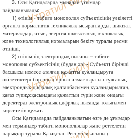
3. Осы Қағидаларда мынадай ұғымдар
пайдаланылады:
1) өтінім - табиғи монополия субъектісінің уәкілетті
органға нормативтік техникалық ысыраптарды, шикізат,
материалдар, отын, энергия шығысының техникалық
және технологиялық нормаларын бекіту туралы ресми
өтініші;
2) өтінімнің электрондық нысаны – табиғи
монополия субъектісінің (бұдан әрі - Субъект) бірінші
басшысы немесе аталған құжатты куәландыруға
өкілеттіктері бар оның орнын алмастыратын тұлғаның
электрондық цифрлық қолтаңбасымен куәландырылған,
қағаз түпнұсқасындағы құжаттың түрін және ондағы
деректерді электрондық цифрлық нысанда толығымен
көрсететін құжат.
Осы Қағидаларда пайдаланылатын өзге де ұғымдар
мен терминдер табиғи монополиялар және реттелетін
нарықтар туралы Қазақстан Республикасының