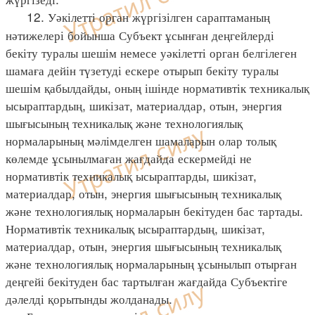
12. Уәкілетті орган жүргізілген сараптаманың
нәтижелері бойынша Субъект ұсынған деңгейлерді
бекіту туралы шешім немесе уәкілетті орган белгілеген
шамаға дейін түзетуді ескере отырып бекіту туралы
шешім қабылдайды, оның ішінде нормативтік техникалық
ысыраптардың, шикізат, материалдар, отын, энергия
шығысының техникалық және технологиялық
нормаларының мәлімделген шамаларын олар толық
көлемде ұсынылмаған жағдайда ескермейді не
нормативтік техникалық ысыраптарды, шикізат,
материалдар, отын, энергия шығысының техникалық
және технологиялық нормаларын бекітуден бас тартады.
Нормативтік техникалық ысыраптардың, шикізат,
материалдар, отын, энергия шығысының техникалық
және технологиялық нормаларының ұсынылып отырған
деңгейі бекітуден бас тартылған жағдайда Субъектіге
дәлелді қорытынды жолданады.