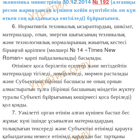
экономика министрінің 30.12.2014
№ 192
(алғашқы
ресми жарияланған күнінен кейін күнтізбелік он күн
өткен соң қолданысқа енгізіледі) бұйрығымен.
6. Нормативтік техникалық ысыраптардың, шикізат,
материалдар, отын, энергия шығысының техникалық
және технологиялық нормаларының жиынтық кестесі
бірыңғай қаріппен (мөлшері № 14 «Times New
Roman» қарпі пайдаланылады) басылады.
Өтінімге қоса берілетін есептер және негіздейтін
материалдар тігіледі, нөмірленеді, мөрмен расталады
және Субъектінің бірінші басшысы не оның орнын
алмастыратын тұлға (бірінші басшының міндетін жүктеу
туралы Субъекті бұйрығының көшірмесі қоса беріледі)
қол қояды.
7. Уәкілетті орган өтінім алған күнінен бастап бес
жұмыс күні ішінде ұсынылған материалдардың
толықтығын тексереді және Субъектіні өтінімді қарауға
қабылдағаны немесе өтінімді қараудан бас тартқаны