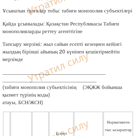
Ұсынатын тұлғалар тобы: табиғи монополия субъектілері
Қайда ұсынылады: Қазақстан Республикасы Табиғи
монополияларды реттеу агенттігіне
Тапсыру мерзімі: жыл сайын есепті кезеңнен кейінгі
жылдың бірінші айының 20 күнінен кешіктірмейтін
мерзімде
__________________________________
_______________________________
(табиғи монополия субьектісінің (ЭҚЖЖ бойынша
қызмет түрінің коды)
атауы, БСН/ЖСН)
Нормативтен
тыс ысыраптар
Есепті