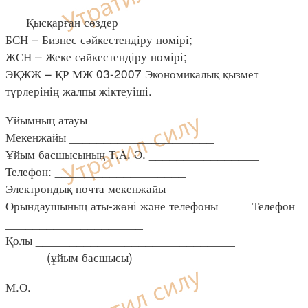
Қысқарған сөздер
БСН – Бизнес сәйкестендіру нөмірі;
ЖСН – Жеке сәйкестендіру нөмірі;
ЭҚЖЖ – ҚР МЖ 03-2007 Экономикалық қызмет
түрлерінің жалпы жіктеуіші.
Ұйымның атауы _______________________
Мекенжайы _____________________
Ұйым басшысының Т.А. Ә. ________________
Телефон: ___________________
Электрондық почта мекенжайы ____________
Орындаушының аты-жөні және телефоны ____ Телефон
____________________
Қолы _____________________________
(ұйым басшысы)
М.О.