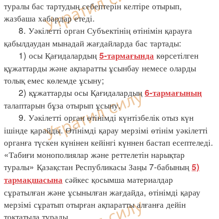
туралы бас тартудың себептерін келтіре отырып,
жазбаша хабардар етеді.
8. Уәкілетті орган Субъектінің өтінімін қарауға
қабылдаудан мынадай жағдайларда бас тартады:
1) осы Қағидалардың
көрсетілген
5-тармағында
құжаттарды және ақпаратты ұсынбау немесе оларды
толық емес көлемде ұсыну;
2) құжаттарды осы Қағидалардың
6-тармағының
талаптарын бұза отырып ұсыну.
9. Уәкілетті орган өтінімді күнтізбелік отыз күн
ішінде қарайды. Өтінімді қарау мерзімі өтінім уәкілетті
органға түскен күнінен кейінгі күннен бастап есептеледі.
«Табиғи монополиялар және реттелетін нарықтар
туралы» Қазақстан Республикасы Заңы 7-бабының
5)
сәйкес қосымша материалдар
тармақшасына
сұратылған және ұсынылған жағдайда, өтінімді қарау
мерзімі сұратып отырған ақпаратты алғанға дейін
тоқтатыла тұрады.