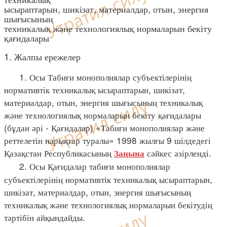
ысыраптарын, шикізат, материалдар, отын, энергия
шығысының
техникалық және технологиялық нормаларын бекіту
қағидалары
1. Жалпы ережелер
1. Осы Табиғи монополиялар субъектілерінің
нормативтік техникалық ысыраптарын, шикізат,
материалдар, отын, энергия шығысының техникалық
және технологиялық нормаларын бекіту қағидалары
(бұдан әрі - Қағидалар) «Табиғи монополиялар және
реттелетін нарықтар туралы» 1998 жылғы 9 шілдедегі
Қазақстан Республикасының
сәйкес әзірленді.
Заңына
2. Осы Қағидалар табиғи монополиялар
субъектілерінің нормативтік техникалық ысыраптарын,
шикізат, материалдар, отын, энергия шығысының
техникалық және технологиялық нормаларын бекітудің
тәртібін айқындайды.