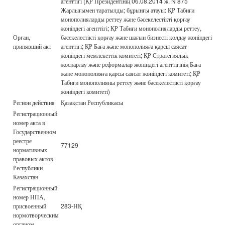
агенттігі (ҚР Президентінің 06.08.2014 ж. N 875
Жарлығымен таратылды; бұрынғы атауы: ҚР Табиғи
монополияларды реттеу және бәсекелестікті қорғау
жөніндегі агенттігі; ҚР Табиғи монополияларды реттеу,
Орган,
бәсекелестікті қорғау және шағын бизнесті қолдау жөніндегі
принявший акт
агенттігі; ҚР Баға және монополияға қарсы саясат
жөніндегі мемлекеттік комитеті; ҚР Стратегиялық
жоспарлау және реформалар жөніндегі агенттігінің Баға
және монополияға қарсы саясат жөніндегі комитеті; ҚР
Табиғи монополияны реттеу және бәсекелестікті қорғау
жөніндегі комитеті)
Регион действия
Қазақстан Республикасы
Регистрационный
номер акта в
Государственном
реестре
77129
нормативных
правовых актов
Республики
Казахстан
Регистрационный
номер НПА,
присвоенный
283-НҚ
нормотворческим
органом