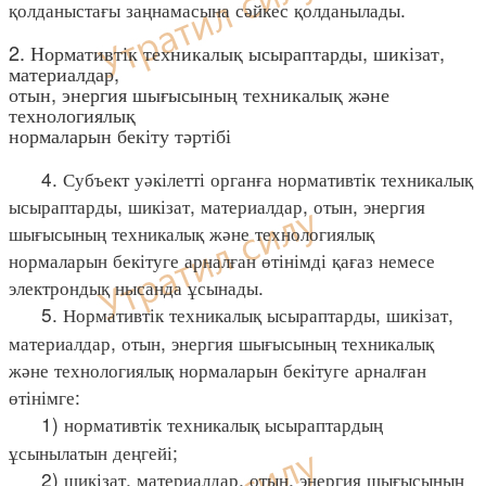
қолданыстағы заңнамасына сәйкес қолданылады.
2. Нормативтік техникалық ысыраптарды, шикізат,
материалдар,
отын, энергия шығысының техникалық және
технологиялық
нормаларын бекіту тәртібі
4. Субъект уәкілетті органға нормативтік техникалық
ысыраптарды, шикізат, материалдар, отын, энергия
шығысының техникалық және технологиялық
нормаларын бекітуге арналған өтінімді қағаз немесе
электрондық нысанда ұсынады.
5. Нормативтік техникалық ысыраптарды, шикізат,
материалдар, отын, энергия шығысының техникалық
және технологиялық нормаларын бекітуге арналған
өтінімге:
1) нормативтік техникалық ысыраптардың
ұсынылатын деңгейі;
2) шикізат, материалдар, отын, энергия шығысының