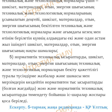
техникалық және технологиялық нормалары үшін –
шикізат, материалдар, отын, энергия шығысының
техникалық және технологиялық нормаларының
ұсынылатын деңгейі, шикізат, материалдар, отын,
энергия шығысының бекітілген техникалық және
технологиялық нормалары және ағымдағы кезең мен
өтінім берілетін күннің алдындағы екі және одан астам
жыл ішіндегі шикізат, материалдар, отын, энергия
шығысының нақты шамалары;
5) нормативтік техникалық ысыраптарды, шикізат,
материалдар, отын, энергия шығысының техникалық
және технологиялық нормаларын бекіту қажеттілігі
туралы түсіндірме жазбалар және шамасы мен
мерзімдерін көздейтін нормативтен тыс ысыраптарды
(болған жағдайда) жою және нормативтік техникалық
ысыраптарды төмендету бойынша іс-шаралар жоспары
қоса беріледі.
Ескерту. 5-тармақ жаңа редакцияда - ҚР Ұлттық