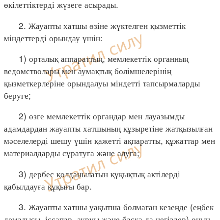
өкілеттіктерді жүзеге асырады.
2. Жауапты хатшы өзіне жүктелген қызметтік
міндеттерді орындау үшін:
1) орталық аппараттың, мемлекеттік органның
ведомстволары мен аумақтық бөлімшелерінің
қызметкерлеріне орындалуы міндетті тапсырмаларды
беруге;
2) өзге мемлекеттік органдар мен лауазымды
адамдардан жауапты хатшының құзыретіне жатқызылған
мәселелерді шешу үшін қажетті ақпаратты, құжаттар мен
материалдарды сұратуға және алуға;
3) дербес қолданылатын құқықтық актілерді
қабылдауға құқығы бар.
3. Жауапты хатшы уақытша болмаған кезеңде (еңбек
демалысы, іссапар, ауруы және басқа да негіздер) оның