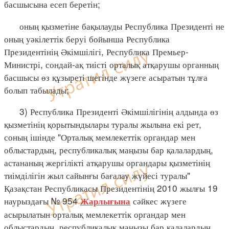
басшысына есеп беретін;
оның қызметіне бақылауды Республика Президенті не
оның уәкілеттік беруі бойынша Республика
Президентінің Әкімшілігі, Республика Премьер-
Министрі, сондай-ақ тиісті орталық атқарушы органның
басшысы өз құзыреті шегінде жүзеге асыратын тұлға
болып табылады;
3) Республика Президенті Әкімшілігінің алдында өз
қызметінің қорытындылары туралы жылына екі рет,
соның ішінде "Орталық мемлекеттік органдар мен
облыстардың, республикалық маңызы бар қалалардың,
астананың жергілікті атқарушы органдары қызметінің
тиімділігін жыл сайынғы бағалау жүйесі туралы"
Қазақстан Республикасы Президентінің 2010 жылғы 19
наурыздағы № 954
сәйкес жүзеге
Жарлығына
асырылатын орталық мемлекеттік органдар мен
облыстардың, республикалық маңызы бар қалалардың,