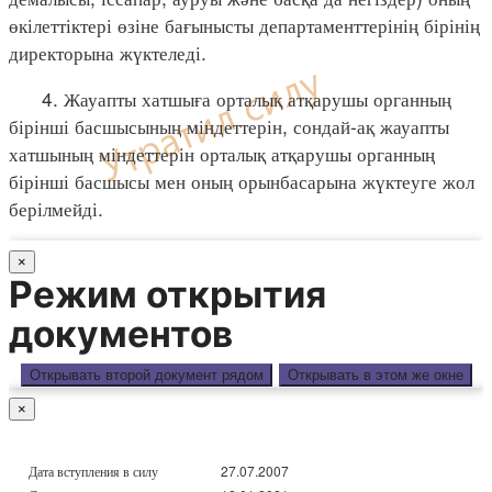
өкілеттіктері өзіне бағынысты департаменттерінің бірінің
директорына жүктеледі.
4. Жауапты хатшыға орталық атқарушы органның
бірінші басшысының міндеттерін, сондай-ақ жауапты
хатшының міндеттерін орталық атқарушы органның
бірінші басшысы мен оның орынбасарына жүктеуге жол
берілмейді.
×
Режим открытия
документов
Открывать второй документ рядом
Открывать в этом же окне
×
Дата вступления в силу
27.07.2007