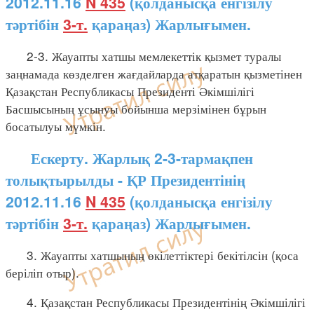
2012.11.16
N 435
(қолданысқа енгізілу
тәртібін
3-т.
қараңаз) Жарлығымен.
2-3. Жауапты хатшы мемлекеттік қызмет туралы
заңнамада көзделген жағдайларда атқаратын қызметінен
Қазақстан Республикасы Президенті Әкімшілігі
Басшысының ұсынуы бойынша мерзімінен бұрын
босатылуы мүмкін.
Ескерту. Жарлық 2-3-тармақпен
толықтырылды - ҚР Президентінің
2012.11.16
N 435
(қолданысқа енгізілу
тәртібін
3-т.
қараңаз) Жарлығымен.
3. Жауапты хатшының өкілеттіктері бекітілсін (қоса
беріліп отыр).
4. Қазақстан Республикасы Президентінің Әкімшілігі