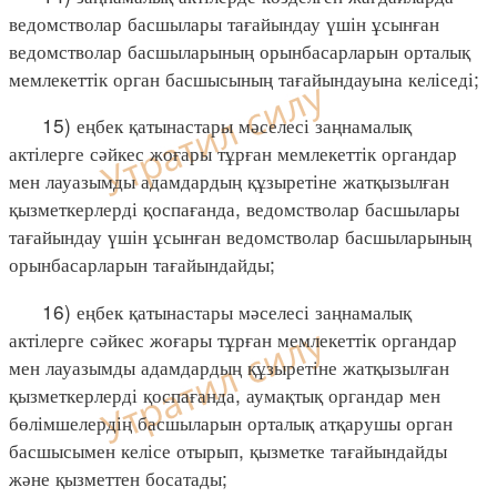
ведомстволар басшылары тағайындау үшін ұсынған
ведомстволар басшыларының орынбасарларын орталық
мемлекеттік орган басшысының тағайындауына келіседі;
15) еңбек қатынастары мәселесі заңнамалық
актілерге сәйкес жоғары тұрған мемлекеттік органдар
мен лауазымды адамдардың құзыретіне жатқызылған
қызметкерлерді қоспағанда, ведомстволар басшылары
тағайындау үшін ұсынған ведомстволар басшыларының
орынбасарларын тағайындайды;
16) еңбек қатынастары мәселесі заңнамалық
актілерге сәйкес жоғары тұрған мемлекеттік органдар
мен лауазымды адамдардың құзыретіне жатқызылған
қызметкерлерді қоспағанда, аумақтық органдар мен
бөлімшелердің басшыларын орталық атқарушы орган
басшысымен келісе отырып, қызметке тағайындайды
және қызметтен босатады;