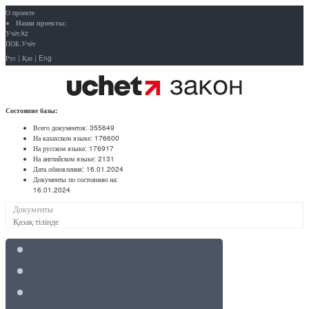
О проекте
Наши проекты:
Учёт.kz
ПОБ.Учёт
Рус
|
Қаз
|
Eng
Состояние базы:
Всего документов:
355649
На казахском языке:
176600
На русском языке:
176917
На английском языке:
2131
Дата обновления:
16.01.2024
Документы по состоянию на:
16.01.2024
Документы
Қазақ тілінде