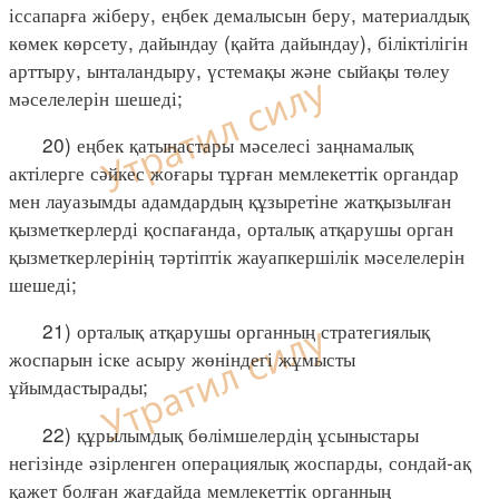
іссапарға жіберу, еңбек демалысын беру, материалдық
көмек көрсету, дайындау (қайта дайындау), біліктілігін
арттыру, ынталандыру, үстемақы және сыйақы төлеу
мәселелерін шешеді;
20) еңбек қатынастары мәселесі заңнамалық
актілерге сәйкес жоғары тұрған мемлекеттік органдар
мен лауазымды адамдардың құзыретіне жатқызылған
қызметкерлерді қоспағанда, орталық атқарушы орган
қызметкерлерінің тәртіптік жауапкершілік мәселелерін
шешеді;
21) орталық атқарушы органның стратегиялық
жоспарын іске асыру жөніндегі жұмысты
ұйымдастырады;
22) құрылымдық бөлімшелердің ұсыныстары
негізінде әзірленген операциялық жоспарды, сондай-ақ
қажет болған жағдайда мемлекеттік органның