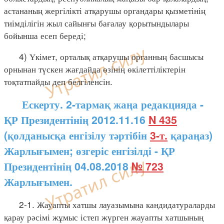
астананың жергілікті атқарушы органдары қызметінің
тиімділігін жыл сайынғы бағалау қорытындылары
бойынша есеп береді;
4) Үкімет, орталық атқарушы органның басшысы
орнынан түскен жағдайда өзінің өкілеттіліктерін
тоқтатпайды деп белгіленсін.
Ескерту. 2-тармақ жаңа редакцияда -
ҚР Президентінің 2012.11.16
N 435
(қолданысқа енгізілу тәртібін
3-т.
қараңаз)
Жарлығымен; өзгеріс енгізілді - ҚР
Президентінің 04.08.2018
№ 723
Жарлығымен.
2-1. Жауапты хатшы лауазымына кандидатураларды
қарау рәсімі жұмыс істеп жүрген жауапты хатшының