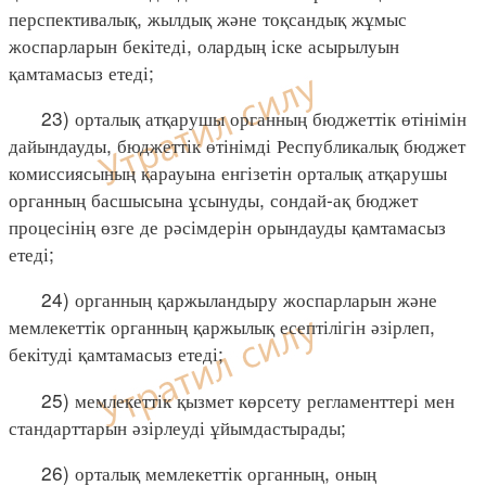
перспективалық, жылдық және тоқсандық жұмыс
жоспарларын бекітеді, олардың іске асырылуын
қамтамасыз етеді;
23) орталық атқарушы органның бюджеттік өтінімін
дайындауды, бюджеттік өтінімді Республикалық бюджет
комиссиясының қарауына енгізетін орталық атқарушы
органның басшысына ұсынуды, сондай-ақ бюджет
процесінің өзге де рәсімдерін орындауды қамтамасыз
етеді;
24) органның қаржыландыру жоспарларын және
мемлекеттік органның қаржылық есептілігін әзірлеп,
бекітуді қамтамасыз етеді;
25) мемлекеттік қызмет көрсету регламенттері мен
стандарттарын әзірлеуді ұйымдастырады;
26) орталық мемлекеттік органның, оның