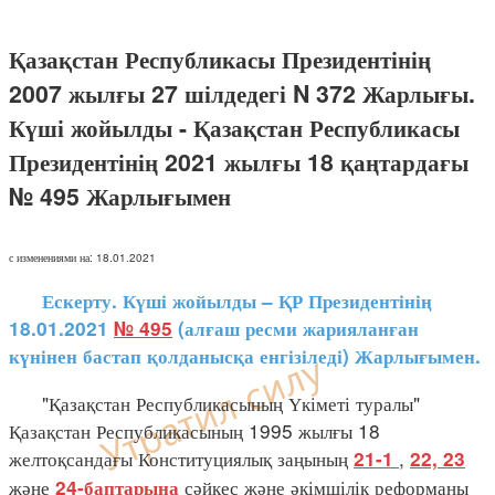
Қазақстан Республикасы Президентінің
2007 жылғы 27 шілдедегі N 372 Жарлығы.
Күші жойылды - Қазақстан Республикасы
Президентінің 2021 жылғы 18 қаңтардағы
№ 495 Жарлығымен
с изменениями на: 18.01.2021
Ескерту. Күші жойылды – ҚР Президентінің
18.01.2021
№ 495
(алғаш ресми жарияланған
күнінен бастап қолданысқа енгізіледі) Жарлығымен.
"Қазақстан Республикасының Үкіметі туралы"
Қазақстан Республикасының 1995 жылғы 18
желтоқсандағы Конституциялық заңының
,
21-1
22,
23
және
сәйкес және әкімшілік реформаны
24-баптарына