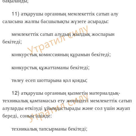
бақылайды;
11) атқарушы органның мемлекеттік сатып алу
саласына жалпы басшылықты жүзеге асырады:
мемлекеттік сатып алудың жылдық жоспарын
бекітеді;
конкурстық комиссияның құрамын бекітеді;
конкурстық құжаттаманы бекітеді;
төлеу есеп шоттарына қол қояды;
12) атқарушы органның қызметін материалдық-
техникалық қамтамасыз ету жөніндегі мемлекеттік сатып
алуларды өткізуді ұйымдастырады және сол үшін жауап
береді, соның ішінде:
техникалық тапсырманы бекітеді;