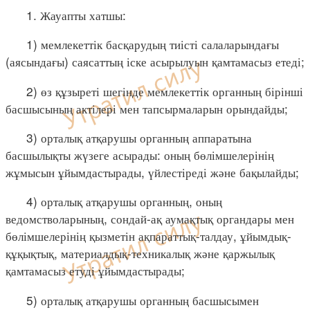
1. Жауапты хатшы:
1) мемлекеттік басқарудың тиісті салаларындағы
(аясындағы) саясаттың іске асырылуын қамтамасыз етеді;
2) өз құзыреті шегінде мемлекеттік органның бірінші
басшысының актілері мен тапсырмаларын орындайды;
3) орталық атқарушы органның аппаратына
басшылықты жүзеге асырады: оның бөлімшелерінің
жұмысын ұйымдастырады, үйлестіреді және бақылайды;
4) орталық атқарушы органның, оның
ведомстволарының, сондай-ақ аумақтық органдары мен
бөлімшелерінің қызметін ақпараттық-талдау, ұйымдық-
құқықтық, материалдық-техникалық және қаржылық
қамтамасыз етуді ұйымдастырады;
5) орталық атқарушы органның басшысымен