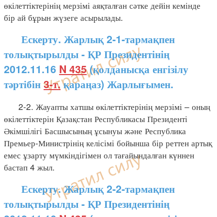
өкілеттіктерінің мерзімі аяқталған сәтке дейін кемінде
бір ай бұрын жүзеге асырылады.
Ескерту. Жарлық 2-1-тармақпен
толықтырылды - ҚР Президентінің
2012.11.16
N 435
(қолданысқа енгізілу
тәртібін
3-т.
қараңаз) Жарлығымен.
2-2. Жауапты хатшы өкілеттіктерінің мерзімі – оның
өкілеттіктерін Қазақстан Республикасы Президенті
Әкімшілігі Басшысының ұсынуы және Республика
Премьер-Министрінің келісімі бойынша бір реттен артық
емес ұзарту мүмкіндігімен ол тағайындалған күннен
бастап 4 жыл.
Ескерту. Жарлық 2-2-тармақпен
толықтырылды - ҚР Президентінің