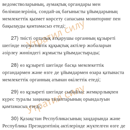
ведомстволарының, аумақтық органдары мен
бөлімшелерінің, сондай-ақ бағынысты ұйымдарының
мемлекеттік қызмет көрсету сапасына мониторинг пен
бақылауды қамтамасыз етеді;
27) тиісті орталық атқарушы органның құзыреті
шегінде нормативтік құқықтық актілер жобаларын
әзірлеу жөніндегі жұмысты ұйымдастырады;
28) өз құзыреті шегінде басқа мемлекеттік
органдармен және өзге де ұйымдармен өзара қатынаста
мемлекеттік органның атынан өкілеттік етеді;
29) өз құзыреті шегінде сыбайлас жемқорлықпен
күрес туралы заңнама талаптарының орындалуын
қамтамасыз етеді;
30) Қазақстан Республикасының заңдарында және
Республика Президентінің актілерінде жүктелген өзге де