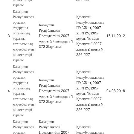
туралы
Қазақстан
Республикасы
Қазақстан
орталық
Республикасының
Қазақстан
атқарушы
ПYАЖ-ы, 2007
Республикасы
органының
ж., N 25, 285-
3
Президентінің 2007
16.11.2012
жауапты
құжат; "Егемен
жылғы 27 шілдедегі N
хатшысының
Қазақстан" 2007
372 Жарлығы.
мәртебесі мен
жылғы 2 тамыз N
өкілеттіктері
226-227
туралы
Қазақстан
Республикасы
Қазақстан
орталық
Республикасының
Қазақстан
атқарушы
ПYАЖ-ы, 2007
Республикасы
органының
ж., N 25, 285-
4
Президентінің 2007
04.08.2018
жауапты
құжат; "Егемен
жылғы 27 шілдедегі N
хатшысының
Қазақстан" 2007
372 Жарлығы.
мәртебесі мен
жылғы 2 тамыз N
өкілеттіктері
226-227
туралы
Қазақстан
Қазақстан
Республикасы
Республикасы
Қазақстан
орталық
Президентінің 2007
Республикасының