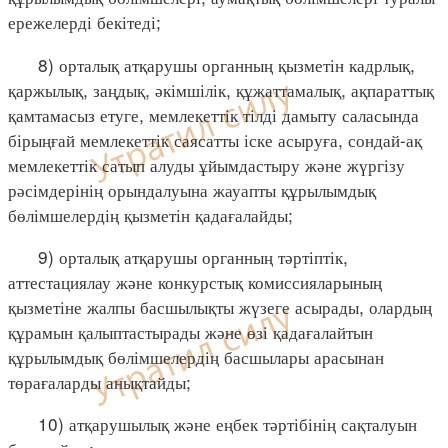
ережелерді бекітеді;
8) орталық атқарушы органның қызметін кадрлық,
қаржылық, заңдық, әкімшілік, құжаттамалық, ақпараттық
қамтамасыз етуге, мемлекеттік тілді дамыту саласында
бірыңғай мемлекеттік саясатты іске асыруға, сондай-ақ
мемлекеттік сатып алуды ұйымдастыру және жүргізу
рәсімдерінің орындалуына жауапты құрылымдық
бөлімшелердің қызметін қадағалайды;
9) орталық атқарушы органның тәртіптік,
аттестациялау және конкурстық комиссияларының
қызметіне жалпы басшылықты жүзеге асырады, олардың
құрамын қалыптастырады және өзі қадағалайтын
құрылымдық бөлімшелердің басшылары арасынан
төрағаларды анықтайды;
10) атқарушылық және еңбек тәртібінің сақталуын