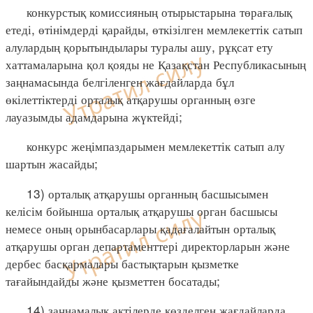
конкурстық комиссияның отырыстарына төрағалық
етеді, өтінімдерді қарайды, өткізілген мемлекеттік сатып
алулардың қорытындылары туралы ашу, рұқсат ету
хаттамаларына қол қояды не Қазақстан Республикасының
заңнамасында белгіленген жағдайларда бұл
өкілеттіктерді орталық атқарушы органның өзге
лауазымды адамдарына жүктейді;
конкурс жеңімпаздарымен мемлекеттік сатып алу
шартын жасайды;
13) орталық атқарушы органның басшысымен
келісім бойынша орталық атқарушы орган басшысы
немесе оның орынбасарлары қадағалайтын орталық
атқарушы орган департаменттері директорларын және
дербес басқармалары бастықтарын қызметке
тағайындайды және қызметтен босатады;
14) заңнамалық актілерде көзделген жағдайларда