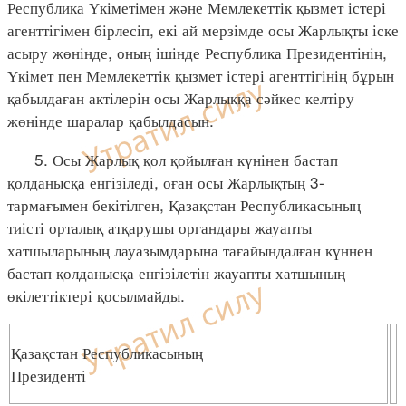
Республика Үкіметімен және Мемлекеттік қызмет істері
агенттігімен бірлесіп, екі ай мерзімде осы Жарлықты іске
асыру жөнінде, оның ішінде Республика Президентінің,
Үкімет пен Мемлекеттік қызмет істері агенттігінің бұрын
қабылдаған актілерін осы Жарлыққа сәйкес келтіру
жөнінде шаралар қабылдасын.
5. Осы Жарлық қол қойылған күнінен бастап
қолданысқа енгізіледі, оған осы Жарлықтың 3-
тармағымен бекітілген, Қазақстан Республикасының
тиісті орталық атқарушы органдары жауапты
хатшыларының лауазымдарына тағайындалған күннен
бастап қолданысқа енгізілетін жауапты хатшының
өкілеттіктері қосылмайды.
Қазақстан Республикасының
Президенті