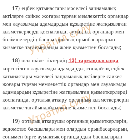
17) еңбек қатынастары мәселесі заңнамалық
актілерге сәйкес жоғары тұрған мемлекеттік органдар
мен лауазымды адамдардың құзыретіне жатқызылған
қызметкерлерді қоспағанда, аумақтық органдар мен
бөлімшелердің басшыларының орынбасарларын
қызметке тағайындайды және қызметтен босатады;
18) осы өкілеттіктердің
13) тармақшасында
көрсетілген лауазымды адамдарды, сондай-ақ еңбек
қатынастары мәселесі заңнамалық актілерге сәйкес
жоғары тұрған мемлекеттік органдар мен лауазымды
адамдардың құзыретіне жатқызылған қызметкерлерді
қоспағанда, орталық атқару органның қызметкерлерін
қызметке тағайындайды және қызметтен босатады;
19) орталық атқарушы органның қызметкерлерін,
ведомство басшылары мен олардың орынбасарларын,
сонымен бірге аумақтық органдардың басшыларын