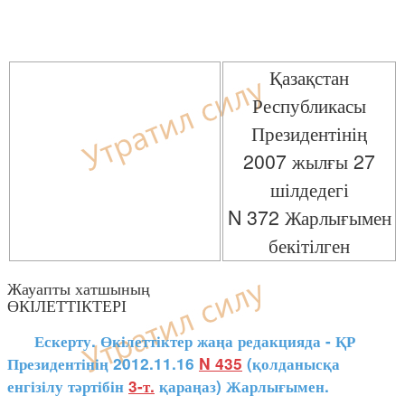
Қазақстан
Республикасы
Президентінің
2007 жылғы 27
шілдедегі
N 372 Жарлығымен
бекітілген
Жауапты хатшының
ӨКІЛЕТТІКТЕРІ
Ескерту. Өкілеттіктер жаңа редакцияда - ҚР
Президентінің 2012.11.16
N 435
(қолданысқа
енгізілу тәртібін
3-т.
қараңаз) Жарлығымен.