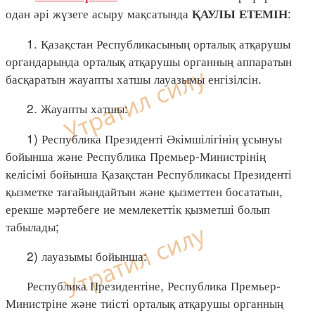
одан әрі жүзеге асыру мақсатында
:
ҚАУЛЫ ЕТЕМІН
1. Қазақстан Республикасының орталық атқарушы
органдарында орталық атқарушы органның аппаратын
басқаратын жауапты хатшы лауазымы енгізілсін.
2. Жауапты хатшы:
1) Республика Президенті Әкімшілігінің ұсынуы
бойынша және Республика Премьер-Министрінің
келісімі бойынша Қазақстан Республикасы Президенті
қызметке тағайындайтын және қызметтен босататын,
ерекше мәртебеге ие мемлекеттік қызметші болып
табылады;
2) лауазымы бойынша:
Республика Президентіне, Республика Премьер-
Министріне және тиісті орталық атқарушы органның