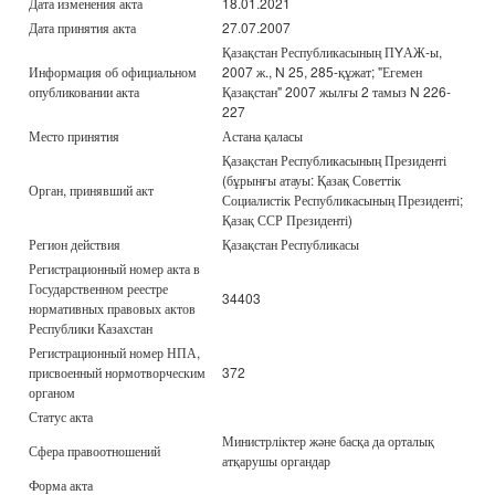
Дата изменения акта
18.01.2021
Дата принятия акта
27.07.2007
Қазақстан Республикасының ПYАЖ-ы,
Информация об официальном
2007 ж., N 25, 285-құжат; "Егемен
опубликовании акта
Қазақстан" 2007 жылғы 2 тамыз N 226-
227
Место принятия
Астана қаласы
Қазақстан Республикасының Президенті
(бұрынғы атауы: Қазақ Советтік
Орган, принявший акт
Социалистік Республикасының Президенті;
Қазақ ССР Президенті)
Регион действия
Қазақстан Республикасы
Регистрационный номер акта в
Государственном реестре
34403
нормативных правовых актов
Республики Казахстан
Регистрационный номер НПА,
присвоенный нормотворческим
372
органом
Статус акта
Министрліктер және басқа да орталық
Сфера правоотношений
атқарушы органдар
Форма акта