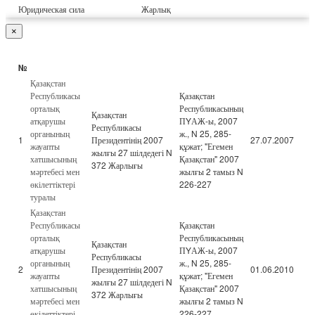
Юридическая сила
Жарлық
×
№
Қазақстан
Республикасы
Қазақстан
орталық
Республикасының
Қазақстан
атқарушы
ПYАЖ-ы, 2007
Республикасы
органының
ж., N 25, 285-
1
Президентінің 2007
27.07.2007
жауапты
құжат; "Егемен
жылғы 27 шілдедегі N
хатшысының
Қазақстан" 2007
372 Жарлығы
мәртебесі мен
жылғы 2 тамыз N
өкілеттіктері
226-227
туралы
Қазақстан
Республикасы
Қазақстан
орталық
Республикасының
Қазақстан
атқарушы
ПYАЖ-ы, 2007
Республикасы
органының
ж., N 25, 285-
2
Президентінің 2007
01.06.2010
жауапты
құжат; "Егемен
жылғы 27 шілдедегі N
хатшысының
Қазақстан" 2007
372 Жарлығы
мәртебесі мен
жылғы 2 тамыз N
өкілеттіктері
226-227