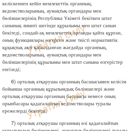
келіскеннен кейін мемлекеттік органның,
ведомстволарының, аумақтық органдары мен
бөлімшелерінің Республика Үкіметі бекіткен штат
санының лимиті шегінде құрылымы мен штат санын
бекітеді, сондай-ақ мемлекеттік органды қайта құрған,
оның функциялары өзгерген және тиісті нормативтік
құқықтық акті қабылданған жағдайда органның,
ведомстволарының, аумақтық органдары мен
бөлімшелерінің құрылымы мен штат санына өзгерістер
енгізеді;
6) орталық атқарушы органның басшысымен келісім
бойынша органның құрылымдық бөлімшелері және
орталық атқарушы органның басшысы немесе оның
орынбасары қадағалайтын ведомстволары туралы
ережелерді бекітеді;
7) орталық атқарушы органның өзі қадағалайтын
құрылымдық бөлімшелері, аумақтық бөлімшелері туралы