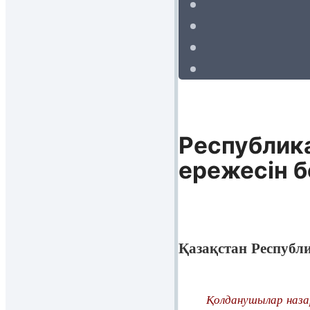
Республик
ережесiн б
Қазақстан Республ
Қолданушылар назарын