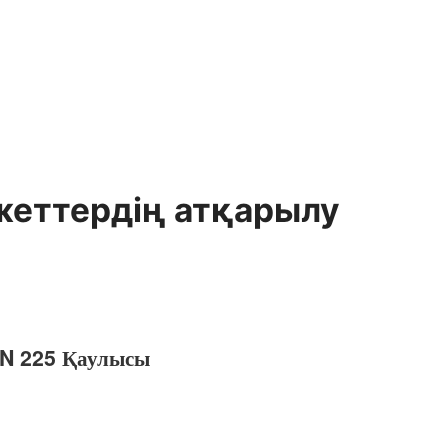
жеттердiң атқарылу
 N 225 Қаулысы
.