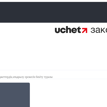
жеттердiң атқарылу ережесiн бекiту туралы