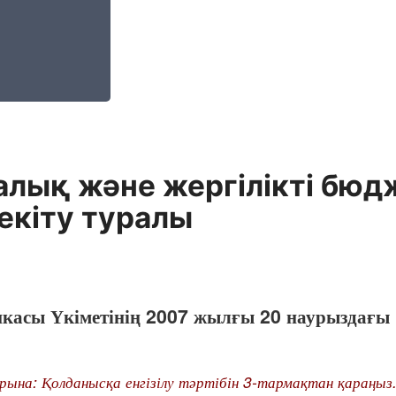
алық және жергілiктi бюд
екiту туралы
икасы Үкіметінің 2007 жылғы 20 наурыздағы
а: Қолданысқа енгізілу тәртібін 3-тармақтан қараңыз