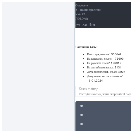
О проекте
Наши проекты:
Учёт.kz
ПОБ.Учёт
Рус
|
Қаз
|
Eng
Состояние базы:
Всего документов:
355649
На казахском языке:
176600
На русском языке:
176917
На английском языке:
2131
Дата обновления:
16.01.2024
Документы по состоянию на:
16.01.2024
Қазақ тілінде
Республикалық және жергілiктi бюд