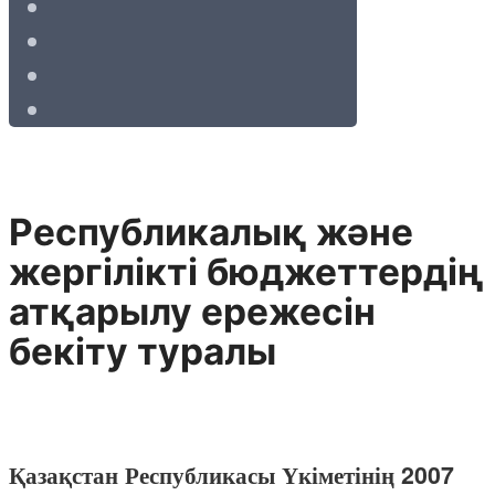
Республикалық және
жергілiктi бюджеттердiң
атқарылу ережесiн
бекiту туралы
Қазақстан Республикасы Үкіметінің 2007