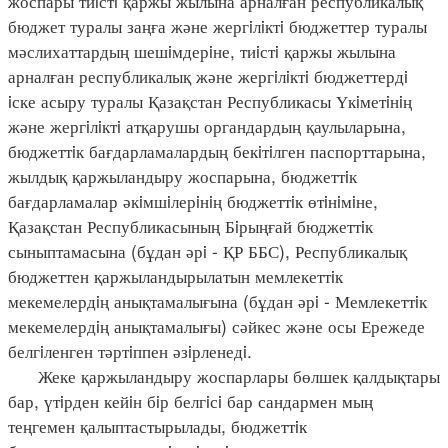
жоспары тиiстi қаржы жылына арналған республикалық
бюджет туралы заңға және жергiлiктi бюджеттер туралы
мәслихаттардың шешiмдерiне, тиiстi қаржы жылына
арналған республикалық және жергiлiктi бюджеттердi
iске асыру туралы Қазақстан Республикасы Үкiметiнiң
және жергiлiктi атқарушы органдардың қаулыларына,
бюджеттiк бағдарламалардың бекiтiлген паспорттарына,
жылдық қаржыландыру жоспарына, бюджеттiк
бағдарламалар әкiмшiлерiнiң бюджеттiк өтiнiмiне,
Қазақстан Республикасының Бiрыңғай бюджеттiк
сыныптамасына (бұдан әрi - ҚР ББС), Республикалық
бюджеттен қаржыландырылатын мемлекеттiк
мекемелердiң анықтамалығына (бұдан әрi - Мемлекеттiк
мекемелердiң анықтамалығы) сәйкес және осы Ережеде
белгiленген тәртiппен әзiрленедi.
Жеке қаржыландыру жоспарлары бөлшек қалдықтары
бар, үтiрден кейiн бiр белгiсi бар сандармен мың
теңгемен қалыптастырылады, бюджеттiк