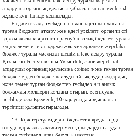
мәслихаттың шешiмiн iске асыру туралы жергiлiктi
атқарушы органның қаулысы қабылданғаннан кейiн екi
жұмыс күнi iшiнде ұсынылады.
Бюджеттiк алу түсiмдерiнiң жоспарларын жоғары
тұрған бюджеттi атқару жөнiндегi уәкiлеттi орган тиiстi
қаржы жылына арналған республикалық бюджет туралы
заңды немесе тиiстi қаржы жылына арналған жергiлiктi
бюджет туралы мәслихат шешiмiн iске асыру туралы
Қазақстан Республикасы Үкiметiнiң және жергiлiктi
атқарушы органның қаулысына сәйкес және төмен тұрған
бюджеттерден бюджеттiк алуды айлық аударымдардың
және төмен тұрған бюджеттер түсiмдерiнiң айлық
болжамды мөлшерiн қолдана отырып, есептеудiң
негiзiнде осы Ереженiң 10-тарауында айқындалған
тәртiппен қалыптастырылады.
19. Кiрiстер түсiмдерiн, бюджеттiк кредиттердi
өтеудi, қаржылық активтер мен қарыздарды сатудан
түскен түсiмдердi айға бөлудi Қазақстан