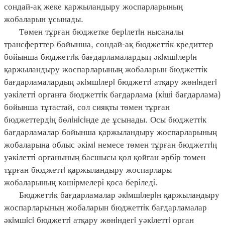
сондай-ақ жеке қаржыландыру жоспарларының
жобаларын ұсынады.
Төмен тұрған бюджетке берiлетiн нысаналы
трансферттер бойынша, сондай-ақ бюджеттiк кредиттер
бойынша бюджеттiк бағдарламалардың әкiмшiлерiн
қаржыландыру жоспарларының жобаларын бюджеттiк
бағдарламалардың әкiмшiлерi бюджеттi атқару жөнiндегi
уәкiлеттi органға бюджеттiк бағдарлама (кiшi бағдарлама)
бойынша тұтастай, сол сияқты төмен тұрған
бюджеттердiң бөлiнiсiнде де ұсынады. Осы бюджеттiк
бағдарламалар бойынша қаржыландыру жоспарларының
жобаларына облыс әкімi немесе төмен тұрған бюджеттiң
уәкiлеттi органының басшысы қол қойған әрбiр төмен
тұрған бюджеттi қаржыландыру жоспарлары
жобаларының көшiрмелерi қоса берiледi.
Бюджеттiк бағдарламалар әкiмшiлерiн қаржыландыру
жоспарларының жобаларын бюджеттiк бағдарламалар
әкiмшiсi бюджеттi атқару жөнiндегi уәкiлеттi орган