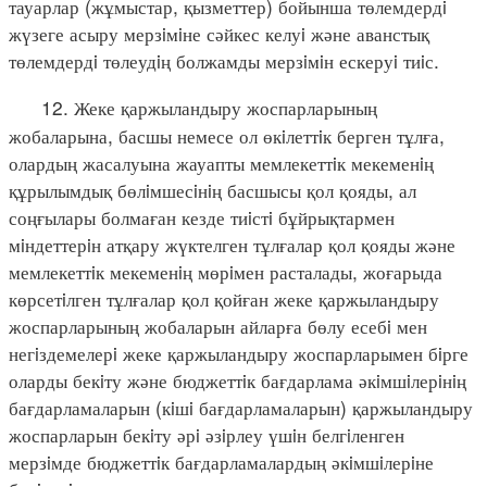
тауарлар (жұмыстар, қызметтер) бойынша төлемдердi
жүзеге асыру мерзiмiне сәйкес келуi және аванстық
төлемдердi төлеудiң болжамды мерзiмiн ескеруi тиiс.
12. Жеке қаржыландыру жоспарларының
жобаларына, басшы немесе ол өкiлеттiк берген тұлға,
олардың жасалуына жауапты мемлекеттiк мекеменiң
құрылымдық бөлiмшесiнiң басшысы қол қояды, ал
соңғылары болмаған кезде тиiстi бұйрықтармен
мiндеттерiн атқару жүктелген тұлғалар қол қояды және
мемлекеттiк мекеменiң мөрiмен расталады, жоғарыда
көрсетiлген тұлғалар қол қойған жеке қаржыландыру
жоспарларының жобаларын айларға бөлу есебi мен
негiздемелерi жеке қаржыландыру жоспарларымен бiрге
оларды бекiту және бюджеттiк бағдарлама әкiмшiлерiнiң
бағдарламаларын (кiшi бағдарламаларын) қаржыландыру
жоспарларын бекiту әрi әзiрлеу үшiн белгiленген
мерзiмде бюджеттiк бағдарламалардың әкiмшiлерiне