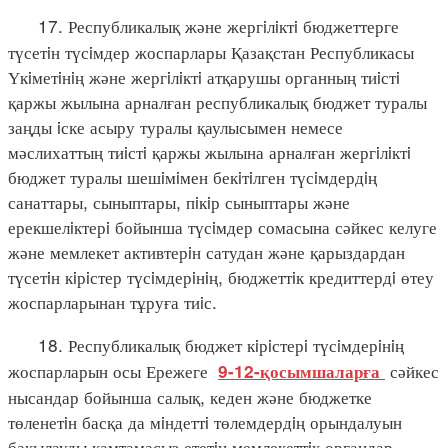
17. Республикалық және жергiлiктi бюджеттерге
түсетiн түсiмдер жоспарлары Қазақстан Республикасы
Үкiметiнiң және жергiлiктi атқарушы органның тиiстi
қаржы жылына арналған республикалық бюджет туралы
заңды iске асыру туралы қаулысымен немесе
мәслихаттың тиiстi қаржы жылына арналған жергiлiктi
бюджет туралы шешiмiмен бекiтiлген түсiмдердiң
санаттары, сыныптары, пiкiр сыныптары және
ерекшелiктерi бойынша түсiмдер сомасына сәйкес келуге
және мемлекет активтерiн сатудан және қарыздардан
түсетiн кiрiстер түсiмдерiнiң, бюджеттiк кредиттердi өтеу
жоспарларынан тұруға тиiс.
18. Республикалық бюджет кiрiстерi түсiмдерiнiң
жоспарларын осы Ережеге
сәйкес
9-12-қосымшаларға
нысандар бойынша салық, кеден және бюджетке
төленетiн басқа да мiндеттi төлемдердiң орындалуын
бақылауды қамтамасыз ететiн мемлекеттiк органдар