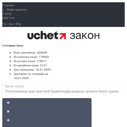
О проекте
Наши проекты:
Учёт.kz
ПОБ.Учёт
Рус
|
Қаз
|
Eng
Состояние базы:
Всего документов:
355649
На казахском языке:
176600
На русском языке:
176917
На английском языке:
2131
Дата обновления:
16.01.2024
Документы по состоянию на:
16.01.2024
Қазақ тілінде
Республикалық және жергілiктi бюджеттердiң атқарылу ережесiн бекiту туралы