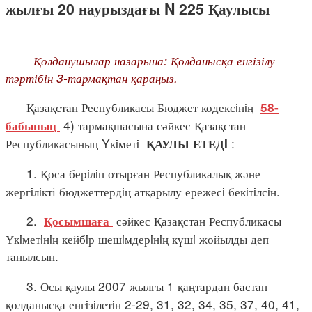
жылғы 20 наурыздағы N 225 Қаулысы
Қолданушылар назарына: Қолданысқа енгізілу
тәртібін 3-тармақтан қараңыз.
Қазақстан Республикасы Бюджет кодексiнiң
58-
4) тармақшасына сәйкес Қазақстан
бабының
Республикасының Yкiметi
:
ҚАУЛЫ ЕТЕДI
1. Қоса берiлiп отырған Республикалық және
жергiлiкті бюджеттердiң атқарылу ережесi бекiтiлсiн.
2.
сәйкес Қазақстан Республикасы
Қосымшаға
Үкiметiнiң кейбiр шешiмдерiнiң күшi жойылды деп
танылсын.
3. Осы қаулы 2007 жылғы 1 қаңтардан бастап
қолданысқа енгiзiлетiн 2-29, 31, 32, 34, 35, 37, 40, 41,