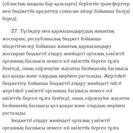
(облыстық маңызы бар қалаларға) берiлетiн трансферттер
мен бюджеттiк кредиттер сомасын айлар бойынша бөлудi
бередi.
27. Түсiмдер мен қаржыландырудың жиынтық
жоспарын, республикалық бюджет бойынша
мiндеттемелер бойынша жиынтық қаржыландыру
жоспарын бюджеттi атқару жөнiндегi орталық уәкiлеттi
органның басшысы немесе өзi өкiлеттiк берген тұлға
бекiтедi, оның әзiрленуiне жауапты бөлiмшенiң басшысы
қол қояды және олардың мөрiмен расталады. Жергiлiктi
бюджеттер бойынша бюджеттi атқару жөнiндегi тиiстi
жергiлiктi уәкiлеттi органның басшысы немесе өзi
өкiлеттiк берген тұлға бекiтедi, оның әзiрленуiне жауапты
бөлiмшенiң басшысы қол қояды және олардың мөрiмен
расталады.
Бюджеттi атқару жөнiндегi орталық уәкiлеттi
органның басшысы немесе өзi өкiлеттiк берген тұлға