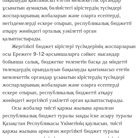
ұсынатын аумақтық бөлiнiстегi кiрiстердiң түсiмдерi
жоспарларының жобаларын және оларға есептердi,
негiздемелердi ескере отырып, республикалық бюджеттi
атқару жөнiндегi орталық уәкiлеттi орган
қалыптастырады.
Жергiлiктi бюджет кiрiстерi түсiмдерiнiң жоспарларын
осы Ережеге 9-12-қосымшаларға сәйкес нысандар
бойынша салық, бюджетке төленетiн басқа да мiндеттi
төлемдердiң орындалуын бақылауды қамтамасыз ететiн
мемлекеттiк органдар ұсынатын кiрiстердiң түсiмдерi
жоспарларының жобаларын және оларға есептердi
ескере отырып, республикалық бюджеттi атқару
жөнiндегi жергiлiктi уәкiлеттi орган қалыптастырады.
Осы жобалар тиiстi қаржы жылына арналған
республикалық бюджет туралы заңды iске асыру туралы
Қазақстан Республикасы Үкiметiнiң қаулысын, тиiстi
қаржы жылына арналған жергiлiктi бюджет туралы