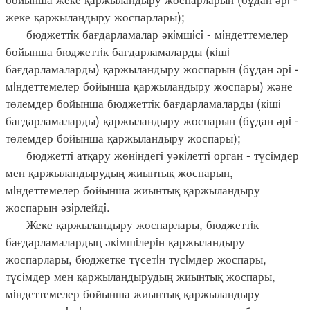
жеке қаржыландыру жоспарлары);
бюджеттiк бағдарламалар әкiмшiсi - мiндеттемелер
бойынша бюджеттiк бағдарламаларды (кiшi
бағдарламаларды) қаржыландыру жоспарын (бұдан әрi -
мiндеттемелер бойынша қаржыландыру жоспары) және
төлемдер бойынша бюджеттiк бағдарламаларды (кiшi
бағдарламаларды) қаржыландыру жоспарын (бұдан әрi -
төлемдер бойынша қаржыландыру жоспары);
бюджеттi атқару жөнiндегi уәкiлеттi орган - түсiмдер
мен қаржыландырудың жиынтық жоспарын,
мiндеттемелер бойынша жиынтық қаржыландыру
жоспарын әзiрлейдi.
Жеке қаржыландыру жоспарлары, бюджеттiк
бағдарламалардың әкiмшiлерiн қаржыландыру
жоспарлары, бюджетке түсетiн түсiмдер жоспары,
түсiмдер мен қаржыландырудың жиынтық жоспары,
мiндеттемелер бойынша жиынтық қаржыландыру