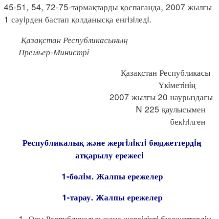
45-51, 54, 72-75-тармақтарды қоспағанда, 2007 жылғы
1 сәуiрден бастап қолданысқа енгiзiледi.
Қазақстан Республикасының
Премьер-Министрi
Қазақстан Республикасы
Үкiметiнiң
2007 жылғы 20 наурыздағы
N 225 қаулысымен
бекiтiлген
Республикалық және жергiлiктi бюджеттердiң
атқарылу ережесi
1-бөлiм. Жалпы ережелер
1-тарау. Жалпы ережелер
1. Осы Республикалық және жергiлiктi бюджеттердiң