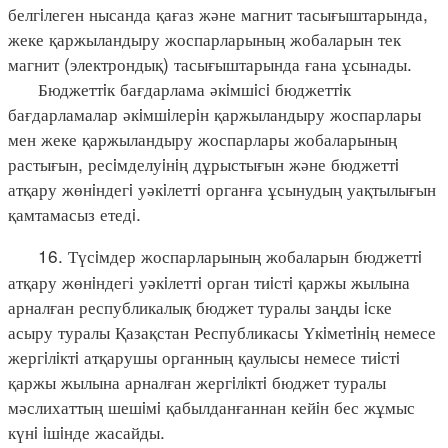
белгiлеген нысанда қағаз және магнит тасығыштарында,
жеке қаржыландыру жоспарларының жобаларын тек
магнит (электрондық) тасығыштарында ғана ұсынады.
Бюджеттiк бағдарлама әкiмшiсi бюджеттiк
бағдарламалар әкiмшiлерiн қаржыландыру жоспарлары
мен жеке қаржыландыру жоспарлары жобаларының
растығын, ресiмделуiнiң дұрыстығын және бюджеттi
атқару жөнiндегi уәкiлеттi органға ұсынудың уақтылығын
қамтамасыз етедi.
16. Түсiмдер жоспарларының жобаларын бюджеттi
атқару жөнiндегі уәкiлеттi орган тиiстi қаржы жылына
арналған республикалық бюджет туралы заңды iске
асыру туралы Қазақстан Республикасы Үкiметiнiң немесе
жергiлiктi атқарушы органның қаулысы немесе тиiстi
қаржы жылына арналған жергiлiктi бюджет туралы
мәслихаттың шешiмi қабылданғаннан кейiн бес жұмыс
күнi iшiнде жасайды.