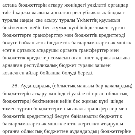
астана бюджеттерiн атқару жөнiндегi уәкiлеттi органдар
тиiстi қаржы жылына арналған республикалық бюджет
туралы заңды iске асыру туралы Үкiметтiң қаулысын
бекiткеннен кейiн бес жұмыс күнi iшiнде төмен тұрған
бюджеттерге трансферттер мен бюджеттiк кредиттердi
бөлуге байланысты бюджеттiк бағдарламаларға әкiмшiлiк
ететiн орталық атқарушы органға трансферттер мен
бюджеттiк кредиттер сомасын оған тиiстi қаржы жылына
арналған республикалық бюджет туралы заңмен
көзделген айлар бойынша бөлудi бередi.
26. Аудандардың (облыстық маңызы бар қалалардың)
бюджеттерiн атқару жөнiндегi уәкiлеттi орган облыстық
бюджеттердi бекiткеннен кейiн бес жұмыс күнi iшiнде
төмен тұрған бюджеттерге нысаналы трансферттер мен
бюджеттiк кредиттердi бөлуге байланысты бюджеттiк
бағдарламаларға әкiмшiлiк ететiн жергiлiктi атқарушы
органға облыстық бюджеттен аудандардың бюджеттерiне