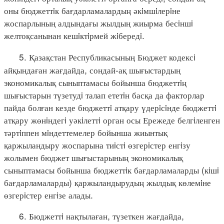
оны бюджеттiк бағдарламалардың әкiмшiлерiне
жоспарлының алдындағы жылдың жиырма бесiншi
желтоқсанынан кешiктiрмей жiбередi.
5. Қазақстан Республикасының Бюджет кодексi
айқындаған жағдайда, сондай-ақ шығыстардың
экономикалық сыныптамасы бойынша бюджеттiң
шығыстарын түзетудi талап ететiн басқа да факторлар
пайда болған кезде бюджеттi атқару үдерiсiнде бюджеттi
атқару жөнiндегi уәкiлеттi орган осы Ережеде белгiленген
тәртiппен мiндеттемелер бойынша жиынтық
қаржыландыру жоспарына тиiстi өзгерiстер енгiзу
жолымен бюджет шығыстарының экономикалық
сыныптамасы бойынша бюджеттiк бағдарламаларды (кiшi
бағдарламаларды) қаржыландырудың жылдық көлемiне
өзгерiстер енгiзе алады.
6. Бюджеттi нақтылаған, түзеткен жағдайда,