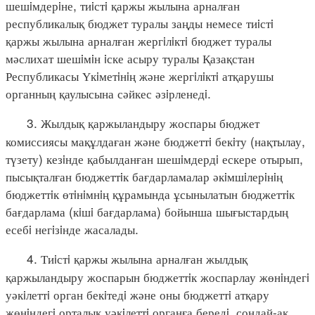
шешiмдерiне, тиiстi қаржы жылына арналған
республикалық бюджет туралы заңды немесе тиiстi
қаржы жылына арналған жергiлiктi бюджет туралы
мәслихат шешiмiн iске асыру туралы Қазақстан
Республикасы Үкiметiнiң және жергiлiктi атқарушы
органның қаулысына сәйкес әзiрленедi.
3. Жылдық қаржыландыру жоспары бюджет
комиссиясы мақұлдаған және бюджеттi бекiту (нақтылау,
түзету) кезiнде қабылданған шешiмдердi ескере отырып,
пысықталған бюджеттiк бағдарламалар әкiмшiлерiнiң
бюджеттiк өтiнiмнiң құрамында ұсынылатын бюджеттiк
бағдарлама (кiшi бағдарлама) бойынша шығыстардың
есебi негiзiнде жасалады.
4. Тиiстi қаржы жылына арналған жылдық
қаржыландыру жоспарын бюджеттiк жоспарлау жөнiндегi
уәкiлеттi орган бекiтедi және оны бюджеттi атқару
жөнiндегi орталық уәкiлеттi органға бередi, сондай-ақ