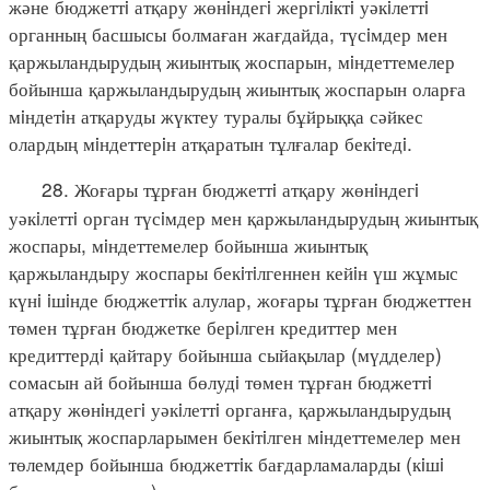
және бюджеттi атқару жөнiндегi жергiлiктi уәкiлеттi
органның басшысы болмаған жағдайда, түсiмдер мен
қаржыландырудың жиынтық жоспарын, мiндеттемелер
бойынша қаржыландырудың жиынтық жоспарын оларға
мiндетiн атқаруды жүктеу туралы бұйрыққа сәйкес
олардың мiндеттерiн атқаратын тұлғалар бекiтедi.
28. Жоғары тұрған бюджеттi атқару жөнiндегi
уәкiлеттi орган түсiмдер мен қаржыландырудың жиынтық
жоспары, мiндеттемелер бойынша жиынтық
қаржыландыру жоспары бекiтiлгеннен кейiн үш жұмыс
күнi iшiнде бюджеттiк алулар, жоғары тұрған бюджеттен
төмен тұрған бюджетке берiлген кредиттер мен
кредиттердi қайтару бойынша сыйақылар (мүдделер)
сомасын ай бойынша бөлудi төмен тұрған бюджеттi
атқару жөнiндегi уәкiлеттi органға, қаржыландырудың
жиынтық жоспарларымен бекiтiлген мiндеттемелер мен
төлемдер бойынша бюджеттiк бағдарламаларды (кiшi