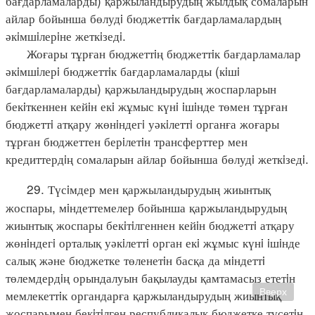
бағдарламаларды) қаржыландырудың жылдық сомаларын
айлар бойынша бөлудi бюджеттiк бағдарламалардың
әкiмшiлерiне жеткiзедi.
Жоғары тұрған бюджеттiң бюджеттiк бағдарламалар
әкiмшiлерi бюджеттiк бағдарламаларды (кiшi
бағдарламаларды) қаржыландырудың жоспарларын
бекiткеннен кейiн екi жұмыс күнi iшiнде төмен тұрған
бюджеттi атқару жөнiндегi уәкiлеттi органға жоғары
тұрған бюджеттен берiлетiн трансферттер мен
кредиттердiң сомаларын айлар бойынша бөлудi жеткiзедi.
29. Түсiмдер мен қаржыландырудың жиынтық
жоспары, мiндеттемелер бойынша қаржыландырудың
жиынтық жоспары бекiтiлгеннен кейiн бюджеттi атқару
жөнiндегi орталық уәкiлеттi орган екi жұмыс күнi iшiнде
салық және бюджетке төленетiн басқа да мiндеттi
төлемдердiң орындалуын бақылауды қамтамасыз ететiн
мемлекеттiк органдарға қаржыландырудың жиынтық
Вверх
жоспарымен бекiтiлген республикалық бюджетке түсетiн