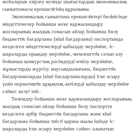
жобаларын әзiрлеу кезiнде шығыстардың экономикалық
сыныптамасы ерекшелiгiнiң құрылымы.
Экономикалық сыныптама ерекшелiктерi бөлiнiсiнде
мiндеттемелер бойынша жеке қаржыландыру
жоспарының жылдық сомасын айлар бойынша бөлу
бюджеттiк бағдарлама (кiшi бағдарлама) паспортында
көзделген мiндеттемелердi қабылдау мерзiмiне, iс-
шараларды орындау мерзiмiне, мемлекеттiк сатып алу
бойынша конкурстық рәсiмдердi өткiзу мерзiмiне,
жұмыстарды жүргiзу маусымдылығына, бюджеттiк
бағдарламаларды (кiшi бағдарламаларды) iске асыру
үшiн нормативтiк құқықтық актiлердi қабылдау мерзiмiне
сәйкес келуi тиiс.
Төлемдер бойынша жеке қаржыландыру жоспарының
жылдық сомасын айлар бойынша бөлу паспортта
көзделген әрбiр бюджеттiк бағдарлама және кiшi
бағдарлама бойынша тиiстi қаржы жылы iшiнде iс-
шараларды iске асыру мерзiмiне сәйкес алынатын