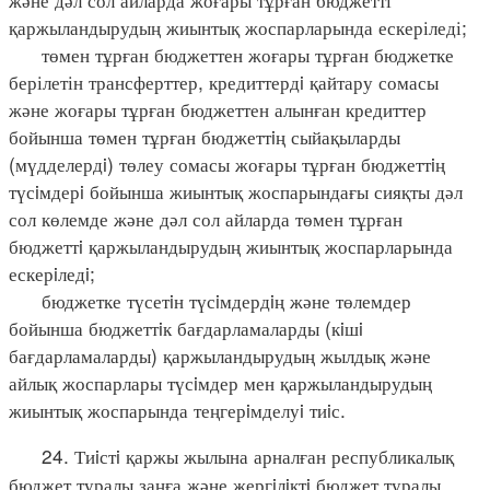
қаржыландырудың жиынтық жоспарларында ескеріледі;
төмен тұрған бюджеттен жоғары тұрған бюджетке
берілетін трансферттер, кредиттердi қайтару сомасы
және жоғары тұрған бюджеттен алынған кредиттер
бойынша төмен тұрған бюджеттiң сыйақыларды
(мүдделердi) төлеу сомасы жоғары тұрған бюджеттiң
түсiмдерi бойынша жиынтық жоспарындағы сияқты дәл
сол көлемде және дәл сол айларда төмен тұрған
бюджеттi қаржыландырудың жиынтық жоспарларында
ескерiледi;
бюджетке түсетiн түсiмдердiң және төлемдер
бойынша бюджеттiк бағдарламаларды (кiшi
бағдарламаларды) қаржыландырудың жылдық және
айлық жоспарлары түсiмдер мен қаржыландырудың
жиынтық жоспарында теңгерiмделуi тиiс.
24. Тиiстi қаржы жылына арналған республикалық
бюджет туралы заңға және жергiлiктi бюджет туралы