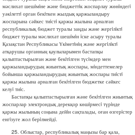
мәслихат шешiмiне және бюджеттiк жоспарлау жөнiндегi
уәкiлеттi орган бекiткен жылдық қаржыландыру
жоспарына сәйкес тиiстi қаржы жылына арналған
республикалық бюджет туралы заңды және жергiлiктi
бюджет туралы мәслихат шешiмiн iске асыру туралы
Қазақстан Республикасы Үкiметiнiң және жергiлiктi
атқарушы органның қаулыларымен бастапқы
қалыптастырылған және бекiтiлген түсiмдер мен
қаржыландырудың жиынтық жоспары, мiндеттемелер
бойынша қаржыландырудың жиынтық жоспары тиiстi
қаржы жылына арналған бекiтiлген бюджетке сәйкес
келуi тиiс.
Бастапқы қалыптастырылған және бекiтiлген жиынтық
жоспарлар электрондық дерекқор көшiрмесi түрiнде
қаржы жылының соңына дейiн сақталады, оған өзгерiстер
енгiзуге жол берiлмейдi.
25. Облыстар, республикалық маңызы бар қала,