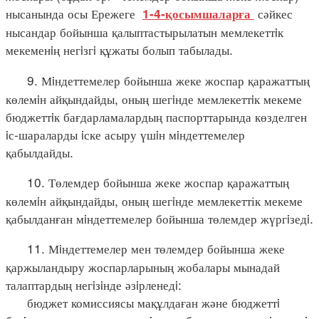
нысанында осы Ережеге
сәйкес
1-4-қосымшаларға
нысандар бойынша қалыптастырылатын мемлекеттiк
мекеменiң негiзгi құжаты болып табылады.
9. Мiндеттемелер бойынша жеке жоспар қаражаттың
көлемiн айқындайды, оның шегiнде мемлекеттiк мекеме
бюджеттiк бағдарламалардың паспорттарында көзделген
iс-шараларды iске асыру үшiн мiндеттемелер
қабылдайды.
10. Төлемдер бойынша жеке жоспар қаражаттың
көлемiн айқындайды, оның шегiнде мемлекеттік мекеме
қабылданған мiндеттемелер бойынша төлемдер жүргiзедi.
11. Мiндеттемелер мен төлемдер бойынша жеке
қаржыландыру жоспарларының жобалары мынадай
талаптардың негiзiнде әзiрленедi:
бюджет комиссиясы мақұлдаған және бюджеттi