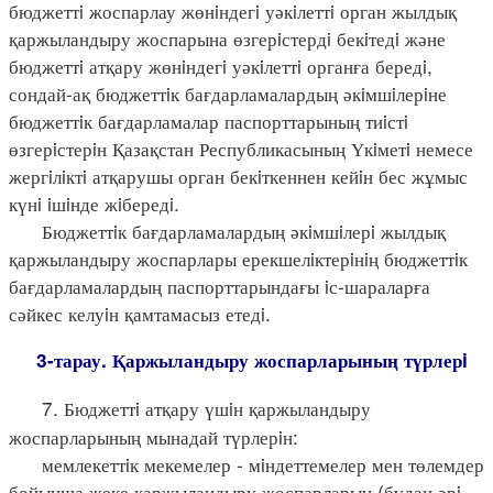
бюджеттi жоспарлау жөнiндегi уәкiлеттi орган жылдық
қаржыландыру жоспарына өзгерiстердi бекiтедi және
бюджеттi атқару жөнiндегi уәкiлеттi органға бередi,
сондай-ақ бюджеттiк бағдарламалардың әкiмшiлерiне
бюджеттiк бағдарламалар паспорттарының тиiстi
өзгерiстерiн Қазақстан Республикасының Үкiметi немесе
жергiлiктi атқарушы орган бекiткеннен кейiн бес жұмыс
күнi iшiнде жiбередi.
Бюджеттiк бағдарламалардың әкiмшiлерi жылдық
қаржыландыру жоспарлары ерекшелiктерiнiң бюджеттiк
бағдарламалардың паспорттарындағы iс-шараларға
сәйкес келуiн қамтамасыз етедi.
3-тарау. Қаржыландыру жоспарларының түрлерi
7. Бюджеттi атқару үшiн қаржыландыру
жоспарларының мынадай түрлерiн:
мемлекеттiк мекемелер - мiндеттемелер мен төлемдер
бойынша жеке қаржыландыру жоспарларын (бұдан әрi -