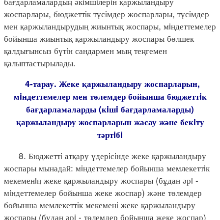
бағдарламалардың әкiмшiлерiн қаржыландыру
жоспарлары, бюджеттiк түсiмдер жоспарлары, түсiмдер
мен қаржыландырудың жиынтық жоспары, мiндеттемелер
бойынша жиынтық қаржыландыру жоспары бөлшек
қалдығынсыз бүтiн сандармен мың теңгемен
қалыптастырылады.
4-тарау. Жеке қаржыландыру жоспарларын,
мiндеттемелер мен төлемдер бойынша бюджеттiк
бағдарламаларды (кiшi бағдарламаларды)
қаржыландыру жоспарларын жасау және бекiту
тәртiбi
8. Бюджеттi атқару үдерiсiнде жеке қаржыландыру
жоспары мынадай: мiндеттемелер бойынша мемлекеттiк
мекеменiң жеке қаржыландыру жоспары (бұдан әрi -
мiндеттемелер бойынша жеке жоспар) және төлемдер
бойынша мемлекеттiк мекеменi жеке қаржыландыру
жоспары (бұдан әрi - төлемдер бойынша жеке жоспар)