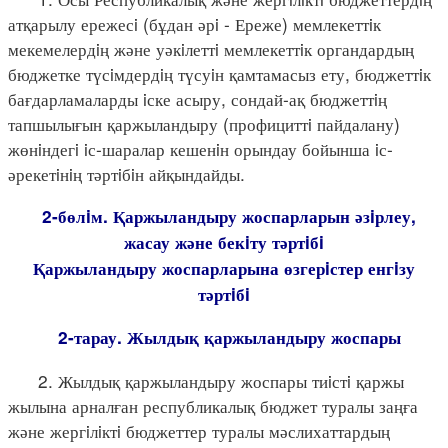
атқарылу ережесi (бұдан әрi - Ереже) мемлекеттiк
мекемелердiң және уәкiлеттi мемлекеттiк органдардың
бюджетке түсiмдердiң түсуiн қамтамасыз ету, бюджеттiк
бағдарламаларды iске асыру, сондай-ақ бюджеттiң
тапшылығын қаржыландыру (профициттi пайдалану)
жөнiндегi iс-шаралар кешенiн орындау бойынша iс-
әрекетiнiң тәртiбiн айқындайды.
2-бөлiм. Қаржыландыру жоспарларын әзiрлеу,
жасау және бекiту тәртiбi
Қаржыландыру жоспарларына өзгерiстер енгiзу
тәртiбi
2-тарау. Жылдық қаржыландыру жоспары
2. Жылдық қаржыландыру жоспары тиiстi қаржы
жылына арналған республикалық бюджет туралы заңға
және жергiлiктi бюджеттер туралы мәслихаттардың