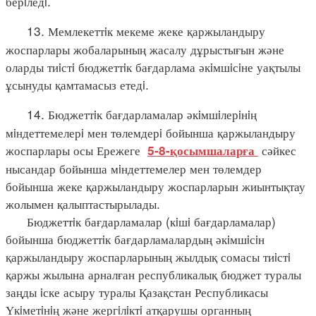
берiледi.
13. Мемлекеттiк мекеме жеке қаржыландыру
жоспарлары жобаларының жасалу дұрыстығын және
оларды тиiстi бюджеттiк бағдарлама әкiмшiсiне уақтылы
ұсынуды қамтамасыз етедi.
14. Бюджеттiк бағдарламалар әкiмшiлерiнiң
мiндеттемелерi мен төлемдерi бойынша қаржыландыру
жоспарлары осы Ережеге
сәйкес
5-8-қосымшаларға
нысандар бойынша мiндеттемелер мен төлемдер
бойынша жеке қаржыландыру жоспарларын жиынтықтау
жолымен қалыптастырылады.
Бюджеттiк бағдарламалар (кiшi бағдарламалар)
бойынша бюджеттiк бағдарламалардың әкiмшiсiн
қаржыландыру жоспарларының жылдық сомасы тиiстi
қаржы жылына арналған республикалық бюджет туралы
заңды iске асыру туралы Қазақстан Республикасы
Үкiметiнiң және жергiлiктi атқарушы органның