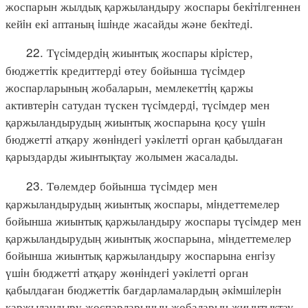
жоспарын жылдық қаржыландыру жоспары бекiтiлгеннен
кейiн екi аптаның iшiнде жасайды және бекiтедi.
22. Түсiмдердiң жиынтық жоспары кiрiстер,
бюджеттiк кредиттердi өтеу бойынша түсiмдер
жоспарларының жобаларын, мемлекеттiң қаржы
активтерiн сатудан түскен түсiмдердi, түсiмдер мен
қаржыландырудың жиынтық жоспарына қосу үшiн
бюджеттi атқару жөнiндегi уәкiлеттi орган қабылдаған
қарыздарды жиынтықтау жолымен жасалады.
23. Төлемдер бойынша түсiмдер мен
қаржыландырудың жиынтық жоспары, мiндеттемелер
бойынша жиынтық қаржыландыру жоспары түсiмдер мен
қаржыландырудың жиынтық жоспарына, мiндеттемелер
бойынша жиынтық қаржыландыру жоспарына енгiзу
үшiн бюджеттi атқару жөнiндегi уәкiлеттi орган
қабылдаған бюджеттiк бағдарламалардың әкiмшiлерiн
қаржыландыру жоспарларының жобаларын жиынтықтау