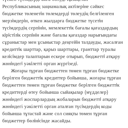
Республикасының заңнамалық актiлерiне сәйкес
бюджетке төленетiн төлемдердi төлеудiң белгiленген
мерзiмдерiн, өткен жылдарға бюджетке түсетiн
түсiмдердiң серпiнiн, мемлекеттiк бағалы қағаздардың
кiрiстiлiк серпiнiн және бағалы қағаздар нарығындағы
сұраныстар мен ұсыныстар деңгейiн талдауды, жасалған
кредиттiк шарттар, қарыз шарттары, гранттар туралы
келiсiмдер талаптарын ескере отырып, бюджеттi атқару
жөнiндегi уәкiлетті орган жүргiзедi.
Жоғары тұрған бюджеттен төмен тұрған бюджетке
берiлген бюджеттiк кредиттер бойынша, жоғары тұрған
бюджеттен төмен тұрған бюджетке берiлген бюджеттiк
кредиттердi өтеу бойынша сыйақылар (мүдделер)
жөнiндегi жоспарлардың жобаларын бюджеттi атқару
жөнiндегі уәкілетті орган аталған түсiмдердiң коды
бойынша тұтастай және сол сияқты төмен тұрған
бюджеттер бөлiнiсiнде жасайды.