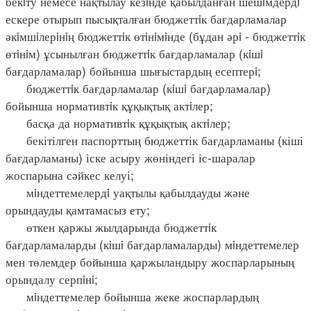
бекiту немесе нақтылау кезiнде қабылданған шешiмдердi
ескере отырып пысықталған бюджеттiк бағдарламалар
әкiмшiлерiнiң бюджеттiк өтiнiмiнде (бұдан әрi - бюджеттiк
өтiнiм) ұсынылған бюджеттiк бағдарламалар (кiшi
бағдарламалар) бойынша шығыстардың есептерi;
бюджеттiк бағдарламалар (кiшi бағдарламалар)
бойынша нормативтiк құқықтық актiлер;
басқа да нормативтiк құқықтық актiлер;
бекітілген паспорттың бюджеттік бағдарламаны (кіші
бағдарламаны) іске асыру жөніндегі іс-шаралар
жоспарына сәйкес келуі;
мiндеттемелердi уақтылы қабылдауды және
орындауды қамтамасыз ету;
өткен қаржы жылдарында бюджеттiк
бағдарламаларды (кiшi бағдарламаларды) мiндеттемелер
мен төлемдер бойынша қаржыландыру жоспарларының
орындалу серпiнi;
мiндеттемелер бойынша жеке жоспарлардың