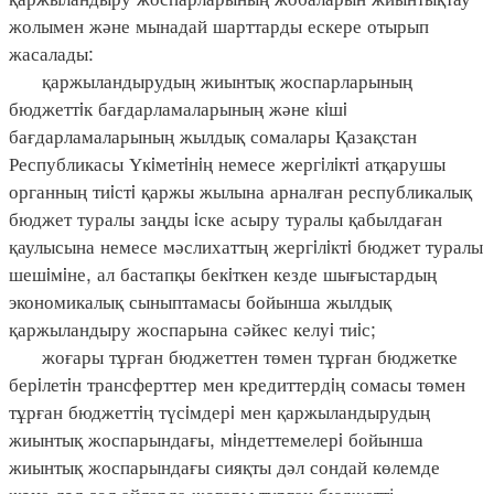
жолымен және мынадай шарттарды ескере отырып
жасалады:
қаржыландырудың жиынтық жоспарларының
бюджеттiк бағдарламаларының және кiшi
бағдарламаларының жылдық сомалары Қазақстан
Республикасы Үкiметiнiң немесе жергiлiктi атқарушы
органның тиiстi қаржы жылына арналған республикалық
бюджет туралы заңды iске асыру туралы қабылдаған
қаулысына немесе мәслихаттың жергiлiктi бюджет туралы
шешiмiне, ал бастапқы бекiткен кезде шығыстардың
экономикалық сыныптамасы бойынша жылдық
қаржыландыру жоспарына сәйкес келуi тиiс;
жоғары тұрған бюджеттен төмен тұрған бюджетке
берiлетiн трансферттер мен кредиттердiң сомасы төмен
тұрған бюджеттiң түсiмдерi мен қаржыландырудың
жиынтық жоспарындағы, мiндеттемелерi бойынша
жиынтық жоспарындағы сияқты дәл сондай көлемде
және дәл сол айларда жоғары тұрған бюджетті