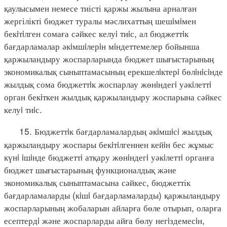
қаулысымен немесе тиісті қаржы жылына арналған
жергілікті бюджет туралы мәслихаттың шешiмiмен
бекiтiлген сомаға сәйкес келуi тиiс, ал бюджеттiк
бағдарламалар әкiмшiлерiн мiндеттемелер бойынша
қаржыландыру жоспарларында бюджет шығыстарының
экономикалық сыныптамасының ерекшелiктерi бөлiнiсiнде
жылдық сома бюджеттiк жоспарлау жөнiндегi уәкiлеттi
орган бекiткен жылдық қаржыландыру жоспарына сәйкес
келуi тиiс.
15. Бюджеттiк бағдарламалардың әкiмшiсi жылдық
қаржыландыру жоспары бекiтiлгеннен кейiн бес жұмыс
күнi iшiнде бюджеттi атқару жөнiндегi уәкiлеттi органға
бюджет шығыстарының функционалдық және
экономикалық сыныптамасына сәйкес, бюджеттік
бағдарламаларды (кiшi бағдарламаларды) қаржыландыру
жоспарларының жобаларын айларға бөле отырып, оларға
есептердi және жоспарларды айға бөлу негiздемесiн,