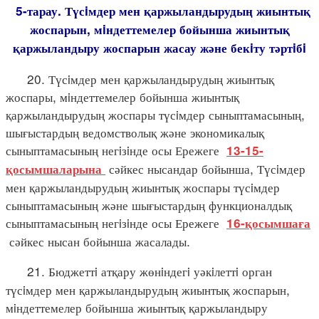
5-тарау. Түсiмдер мен қаржыландырудың жиынтық
жоспарын, мiндеттемелер бойынша жиынтық
қаржыландыру жоспарын жасау және бекiту тәртiбi
20. Түсiмдер мен қаржыландырудың жиынтық
жоспары, мiндеттемелер бойынша жиынтық
қаржыландырудың жоспары түсiмдер сыныптамасының,
шығыстардың ведомстволық және экономикалық
сыныптамасының негiзiнде осы Ережеге
13-15-
сәйкес нысандар бойынша, Түсiмдер
қосымшаларына
мен қаржыландырудың жиынтық жоспары түсiмдер
сыныптамасының және шығыстардың функционалдық
сыныптамасының негiзiнде осы Ережеге
16-қосымшаға
сәйкес нысан бойынша жасалады.
21. Бюджеттi атқару жөнiндегi уәкiлеттi орган
түсiмдер мен қаржыландырудың жиынтық жоспарын,
мiндеттемелер бойынша жиынтық қаржыландыру