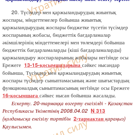
20. Түсiмдер мен қаржыландырудың жиынтық
жоспары, мiндеттемелер бойынша жиынтық
қаржыландырудың жоспары бюджетке түсетін түсімдер
жоспарының жобасы, бюджеттік бағдарламалар
әкімшілерінің міндеттемелері мен төлемдері бойынша
бюджеттік бағдарламаларды (кіші бағдарламаларды)
қаржыландыру жоспарларының жобалары негiзiнде осы
Ережеге
сәйкес нысандар
13-15-қосымшаларына
бойынша, Түсiмдер мен қаржыландырудың жиынтық
жоспары түсiмдер сыныптамасының және шығыстардың
функционалдық сыныптамасының негiзiнде осы Ережеге
сәйкес нысан бойынша жасалады.
16-қосымшаға
Ескерту. 20-тармаққа өзгерту енгізілді - Қазақстан
Республикасы Үкіметінің 2008.04.02
N 313
(қолданысқа енгізілу тәртібін
қараңыз)
2-тармақтан
Қаулысымен.