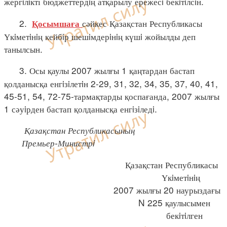
жергiлiкті бюджеттердiң атқарылу ережесi бекiтiлсiн.
2.
сәйкес Қазақстан Республикасы
Қосымшаға
Үкiметiнiң кейбiр шешiмдерiнiң күшi жойылды деп
танылсын.
3. Осы қаулы 2007 жылғы 1 қаңтардан бастап
қолданысқа енгiзiлетiн 2-29, 31, 32, 34, 35, 37, 40, 41,
45-51, 54, 72-75-тармақтарды қоспағанда, 2007 жылғы
1 сәуiрден бастап қолданысқа енгiзiледi.
Қазақстан Республикасының
Премьер-Министрi
Қазақстан Республикасы
Үкiметiнiң
2007 жылғы 20 наурыздағы
N 225 қаулысымен
бекiтiлген