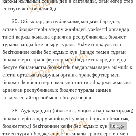
қаржы жылының соңына дейiн сақталады, оған өзгерiстер
енгiзуге жол берiлмейдi.
25. Облыстар, республикалық маңызы бар қала,
астана бюджеттерiн атқару жөнiндегi уәкiлеттi органдар
тиiстi қаржы жылына арналған республикалық бюджет
туралы заңды iске асыру туралы Үкiметтiң қаулысын
бекiткеннен кейiн бес жұмыс күнi iшiнде төмен тұрған
бюджеттерге трансферттер мен бюджеттiк кредиттердi
бөлуге байланысты бюджеттiк бағдарламаларға әкiмшiлiк
ететiн орталық атқарушы органға трансферттер мен
бюджеттiк кредиттер сомасын оған тиiстi қаржы жылына
арналған республикалық бюджет туралы заңмен
көзделген айлар бойынша бөлудi бередi.
26. Аудандардың (облыстық маңызы бар қалалардың)
бюджеттерiн атқару жөнiндегi уәкiлеттi орган облыстық
бюджеттердi бекiткеннен кейiн бес жұмыс күнi iшiнде
Вверх
төмен тұрған бюджеттерге нысаналы трансферттер мен