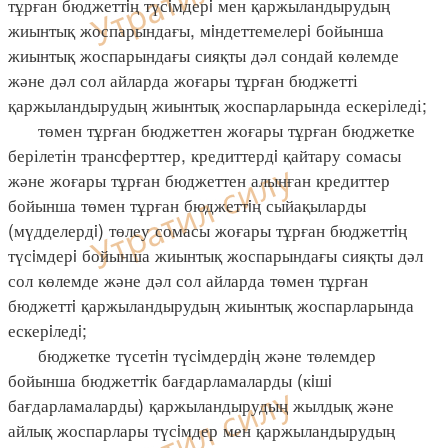
тұрған бюджеттiң түсiмдерi мен қаржыландырудың
жиынтық жоспарындағы, мiндеттемелерi бойынша
жиынтық жоспарындағы сияқты дәл сондай көлемде
және дәл сол айларда жоғары тұрған бюджетті
қаржыландырудың жиынтық жоспарларында ескеріледі;
төмен тұрған бюджеттен жоғары тұрған бюджетке
берілетін трансферттер, кредиттердi қайтару сомасы
және жоғары тұрған бюджеттен алынған кредиттер
бойынша төмен тұрған бюджеттiң сыйақыларды
(мүдделердi) төлеу сомасы жоғары тұрған бюджеттiң
түсiмдерi бойынша жиынтық жоспарындағы сияқты дәл
сол көлемде және дәл сол айларда төмен тұрған
бюджеттi қаржыландырудың жиынтық жоспарларында
ескерiледi;
бюджетке түсетiн түсiмдердiң және төлемдер
бойынша бюджеттiк бағдарламаларды (кiшi
бағдарламаларды) қаржыландырудың жылдық және
айлық жоспарлары түсiмдер мен қаржыландырудың