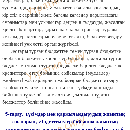
түсiмдердiң серпiнiн, мемлекеттiк бағалы қағаздардың
кiрiстiлiк серпiнiн және бағалы қағаздар нарығындағы
сұраныстар мен ұсыныстар деңгейiн талдауды, жасалған
кредиттiк шарттар, қарыз шарттары, гранттар туралы
келiсiмдер талаптарын ескере отырып, бюджеттi атқару
жөнiндегi уәкiлетті орган жүргiзедi.
Жоғары тұрған бюджеттен төмен тұрған бюджетке
берiлген бюджеттiк кредиттер бойынша, жоғары тұрған
бюджеттен төмен тұрған бюджетке берiлген бюджеттiк
кредиттердi өтеу бойынша сыйақылар (мүдделер)
жөнiндегi жоспарлардың жобаларын бюджеттi атқару
жөнiндегі уәкілетті орган аталған түсiмдердiң коды
бойынша тұтастай және сол сияқты төмен тұрған
бюджеттер бөлiнiсiнде жасайды.
5-тарау. Түсiмдер мен қаржыландырудың жиынтық
жоспарын, мiндеттемелер бойынша жиынтық
қаржыландыру жоспарын жасау және бекiту тәртiбi