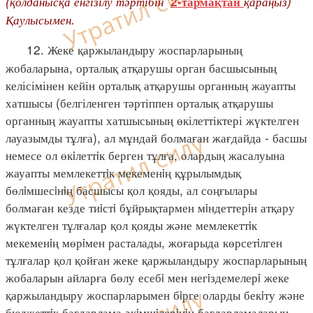
(қолданысқа енгізілу тәртібін
қараңыз)
2-тармақтан
Қаулысымен.
12. Жеке қаржыландыру жоспарларының
жобаларына, орталық атқарушы орган басшысының
келісімінен кейін орталық атқарушы органның жауапты
хатшысы (белгіленген тәртіппен орталық атқарушы
органның жауапты хатшысының өкілеттіктері жүктелген
лауазымды тұлға), ал мұндай болмаған жағдайда - басшы
немесе ол өкiлеттiк берген тұлға, олардың жасалуына
жауапты мемлекеттiк мекеменiң құрылымдық
бөлiмшесiнiң басшысы қол қояды, ал соңғылары
болмаған кезде тиiстi бұйрықтармен мiндеттерiн атқару
жүктелген тұлғалар қол қояды және мемлекеттiк
мекеменiң мөрiмен расталады, жоғарыда көрсетiлген
тұлғалар қол қойған жеке қаржыландыру жоспарларының
жобаларын айларға бөлу есебi мен негiздемелерi жеке
қаржыландыру жоспарларымен бiрге оларды бекiту және
бюджеттiк бағдарлама әкiмшiлерiнiң бағдарламаларын