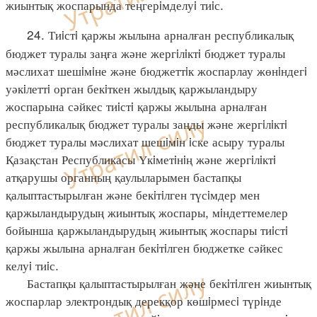
жиынтық жоспарында теңгерiмделуi тиiс.
24. Тиiстi қаржы жылына арналған республикалық
бюджет туралы заңға және жергiлiктi бюджет туралы
мәслихат шешiмiне және бюджеттiк жоспарлау жөнiндегi
уәкiлеттi орган бекiткен жылдық қаржыландыру
жоспарына сәйкес тиiстi қаржы жылына арналған
республикалық бюджет туралы заңды және жергiлiктi
бюджет туралы мәслихат шешiмiн iске асыру туралы
Қазақстан Республикасы Үкiметiнiң және жергiлiктi
атқарушы органның қаулыларымен бастапқы
қалыптастырылған және бекiтiлген түсiмдер мен
қаржыландырудың жиынтық жоспары, мiндеттемелер
бойынша қаржыландырудың жиынтық жоспары тиiстi
қаржы жылына арналған бекiтiлген бюджетке сәйкес
келуi тиiс.
Бастапқы қалыптастырылған және бекiтiлген жиынтық
жоспарлар электрондық дерекқор көшiрмесi түрiнде