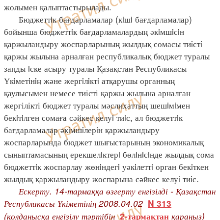
жолымен қалыптастырылады.
Бюджеттiк бағдарламалар (кiшi бағдарламалар)
бойынша бюджеттiк бағдарламалардың әкiмшiсiн
қаржыландыру жоспарларының жылдық сомасы тиiстi
қаржы жылына арналған республикалық бюджет туралы
заңды iске асыру туралы Қазақстан Республикасы
Үкiметiнiң және жергiлiктi атқарушы органның
қаулысымен немесе тиісті қаржы жылына арналған
жергілікті бюджет туралы мәслихаттың шешiмiмен
бекiтiлген сомаға сәйкес келуi тиiс, ал бюджеттiк
бағдарламалар әкiмшiлерiн қаржыландыру
жоспарларында бюджет шығыстарының экономикалық
сыныптамасының ерекшелiктерi бөлiнiсiнде жылдық сома
бюджеттiк жоспарлау жөнiндегi уәкiлеттi орган бекiткен
жылдық қаржыландыру жоспарына сәйкес келуi тиiс.
Ескерту. 14-тармаққа өзгерту енгізілді - Қазақстан
Республикасы Үкіметінің 2008.04.02
N 313
(қолданысқа енгізілу тәртібін
қараңыз)
2-тармақтан