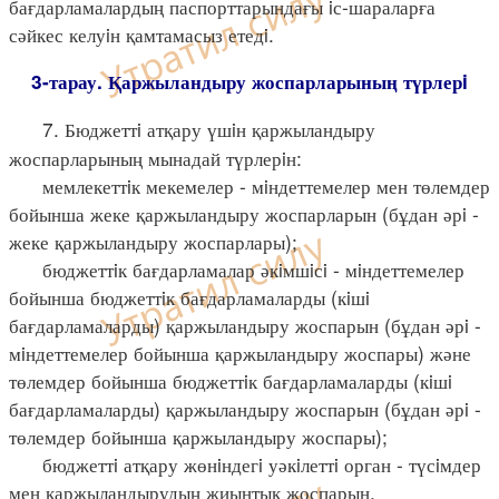
бағдарламалардың паспорттарындағы iс-шараларға
сәйкес келуiн қамтамасыз етедi.
3-тарау. Қаржыландыру жоспарларының түрлерi
7. Бюджеттi атқару үшiн қаржыландыру
жоспарларының мынадай түрлерiн:
мемлекеттiк мекемелер - мiндеттемелер мен төлемдер
бойынша жеке қаржыландыру жоспарларын (бұдан әрi -
жеке қаржыландыру жоспарлары);
бюджеттiк бағдарламалар әкiмшiсi - мiндеттемелер
бойынша бюджеттiк бағдарламаларды (кiшi
бағдарламаларды) қаржыландыру жоспарын (бұдан әрi -
мiндеттемелер бойынша қаржыландыру жоспары) және
төлемдер бойынша бюджеттiк бағдарламаларды (кiшi
бағдарламаларды) қаржыландыру жоспарын (бұдан әрi -
төлемдер бойынша қаржыландыру жоспары);
бюджеттi атқару жөнiндегi уәкiлеттi орган - түсiмдер
мен қаржыландырудың жиынтық жоспарын,