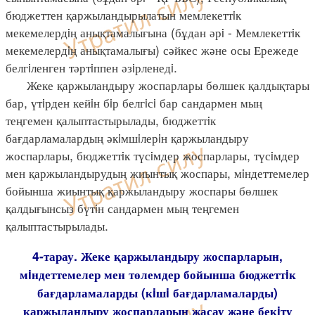
бюджеттен қаржыландырылатын мемлекеттiк
мекемелердiң анықтамалығына (бұдан әрi - Мемлекеттiк
мекемелердiң анықтамалығы) сәйкес және осы Ережеде
белгiленген тәртiппен әзiрленедi.
Жеке қаржыландыру жоспарлары бөлшек қалдықтары
бар, үтiрден кейiн бiр белгiсi бар сандармен мың
теңгемен қалыптастырылады, бюджеттiк
бағдарламалардың әкiмшiлерiн қаржыландыру
жоспарлары, бюджеттiк түсiмдер жоспарлары, түсiмдер
мен қаржыландырудың жиынтық жоспары, мiндеттемелер
бойынша жиынтық қаржыландыру жоспары бөлшек
қалдығынсыз бүтiн сандармен мың теңгемен
қалыптастырылады.
4-тарау. Жеке қаржыландыру жоспарларын,
мiндеттемелер мен төлемдер бойынша бюджеттiк
бағдарламаларды (кiшi бағдарламаларды)
қаржыландыру жоспарларын жасау және бекiту