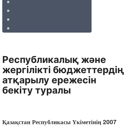
Республикалық және
жергілiктi бюджеттердiң
атқарылу ережесiн
бекiту туралы
Қазақстан Республикасы Үкіметінің 2007