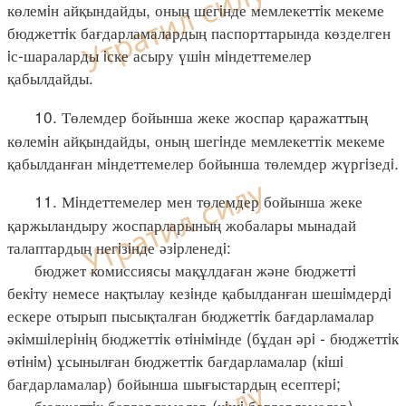
көлемiн айқындайды, оның шегiнде мемлекеттiк мекеме
бюджеттiк бағдарламалардың паспорттарында көзделген
iс-шараларды iске асыру үшiн мiндеттемелер
қабылдайды.
10. Төлемдер бойынша жеке жоспар қаражаттың
көлемiн айқындайды, оның шегiнде мемлекеттік мекеме
қабылданған мiндеттемелер бойынша төлемдер жүргiзедi.
11. Мiндеттемелер мен төлемдер бойынша жеке
қаржыландыру жоспарларының жобалары мынадай
талаптардың негiзiнде әзiрленедi:
бюджет комиссиясы мақұлдаған және бюджеттi
бекiту немесе нақтылау кезiнде қабылданған шешiмдердi
ескере отырып пысықталған бюджеттiк бағдарламалар
әкiмшiлерiнiң бюджеттiк өтiнiмiнде (бұдан әрi - бюджеттiк
өтiнiм) ұсынылған бюджеттiк бағдарламалар (кiшi
бағдарламалар) бойынша шығыстардың есептерi;
бюджеттiк бағдарламалар (кiшi бағдарламалар)