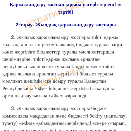
Қаржыландыру жоспарларына өзгерiстер енгiзу
тәртiбi
2-тарау. Жылдық қаржыландыру жоспары
2. Жылдық қаржыландыру жоспары тиiстi қаржы
жылына арналған республикалық бюджет туралы заңға
және жергiлiктi бюджеттер туралы мәслихаттардың
шешiмдерiне, тиiстi қаржы жылына арналған
республикалық бюджет туралы заңды немесе тиiстi
қаржы жылына арналған жергiлiктi бюджет туралы
мәслихат шешiмiн iске асыру туралы Қазақстан
Республикасы Үкiметiнiң және жергiлiктi атқарушы
органның қаулысына сәйкес әзiрленедi.
3. Жылдық қаржыландыру жоспары бюджет
комиссиясы мақұлдаған және бюджеттi бекiту (нақтылау,
түзету) кезiнде қабылданған шешiмдердi ескере отырып,
пысықталған бюджеттiк бағдарламалар әкiмшiлерiнiң