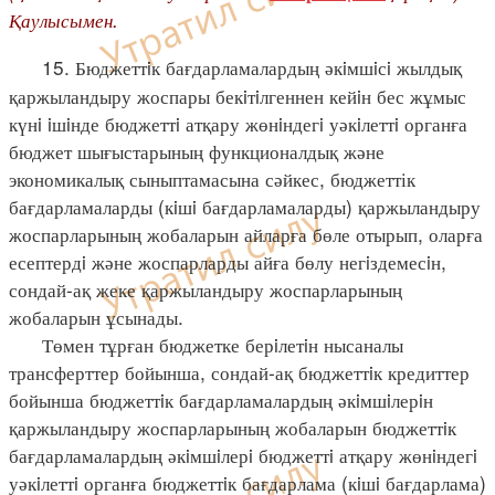
Қаулысымен.
15. Бюджеттiк бағдарламалардың әкiмшiсi жылдық
қаржыландыру жоспары бекiтiлгеннен кейiн бес жұмыс
күнi iшiнде бюджеттi атқару жөнiндегi уәкiлеттi органға
бюджет шығыстарының функционалдық және
экономикалық сыныптамасына сәйкес, бюджеттік
бағдарламаларды (кiшi бағдарламаларды) қаржыландыру
жоспарларының жобаларын айларға бөле отырып, оларға
есептердi және жоспарларды айға бөлу негiздемесiн,
сондай-ақ жеке қаржыландыру жоспарларының
жобаларын ұсынады.
Төмен тұрған бюджетке берiлетiн нысаналы
трансферттер бойынша, сондай-ақ бюджеттiк кредиттер
бойынша бюджеттiк бағдарламалардың әкiмшiлерiн
қаржыландыру жоспарларының жобаларын бюджеттiк
бағдарламалардың әкiмшiлерi бюджеттi атқару жөнiндегi
уәкiлеттi органға бюджеттiк бағдарлама (кiшi бағдарлама)