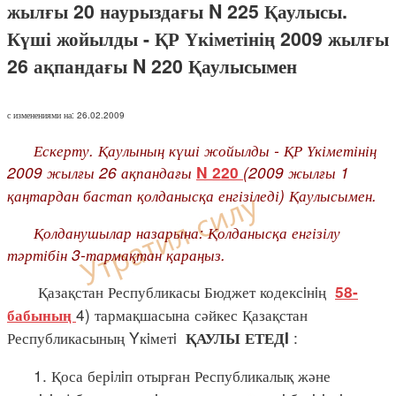
жылғы 20 наурыздағы N 225 Қаулысы.
Күші жойылды - ҚР Үкіметінің 2009 жылғы
26 ақпандағы N 220 Қаулысымен
с изменениями на: 26.02.2009
Ескерту. Қаулының күші жойылды - ҚР Үкіметінің
2009 жылғы 26 ақпандағы
(2009 жылғы 1
N 220
қаңтардан бастап қолданысқа енгізіледі) Қаулысымен.
Қолданушылар назарына: Қолданысқа енгізілу
тәртібін 3-тармақтан қараңыз.
Қазақстан Республикасы Бюджет кодексiнiң
58-
4) тармақшасына сәйкес Қазақстан
бабының
Республикасының Yкiметi
:
ҚАУЛЫ ЕТЕДI
1. Қоса берiлiп отырған Республикалық және