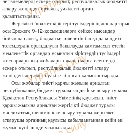
негiздемелердi ескере отырып, республикалық бюджеттi
атқару жөнiндегi орталық уәкiлеттi орган
қалыптастырады.
Жергiлiктi бюджет кiрiстерi түсiмдерiнiң жоспарларын
осы Ережеге 9-12-қосымшаларға сәйкес нысандар
бойынша салық, бюджетке төленетiн басқа да мiндеттi
төлемдердiң орындалуын бақылауды қамтамасыз ететiн
мемлекеттiк органдар ұсынатын кiрiстердiң түсiмдерi
жоспарларының жобаларын және оларға есептердi
ескере отырып, республикалық бюджеттi атқару
жөнiндегi жергiлiктi уәкiлеттi орган қалыптастырады.
Осы жобалар тиiстi қаржы жылына арналған
республикалық бюджет туралы заңды iске асыру туралы
Қазақстан Республикасы Үкiметiнiң қаулысын, тиiстi
қаржы жылына арналған жергiлiктi бюджет туралы
мәслихаттың шешiмiн iске асыру туралы жергiлiктi
атқарушы органның қаулысы қабылданғаннан кейiн екi
жұмыс күнi iшiнде ұсынылады.