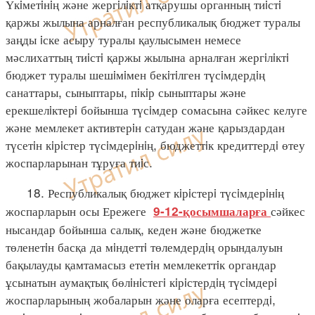
Үкiметiнiң және жергiлiктi атқарушы органның тиiстi
қаржы жылына арналған республикалық бюджет туралы
заңды iске асыру туралы қаулысымен немесе
мәслихаттың тиiстi қаржы жылына арналған жергiлiктi
бюджет туралы шешiмiмен бекiтiлген түсiмдердiң
санаттары, сыныптары, пiкiр сыныптары және
ерекшелiктерi бойынша түсiмдер сомасына сәйкес келуге
және мемлекет активтерiн сатудан және қарыздардан
түсетiн кiрiстер түсiмдерiнiң, бюджеттiк кредиттердi өтеу
жоспарларынан тұруға тиiс.
18. Республикалық бюджет кiрiстерi түсiмдерiнiң
жоспарларын осы Ережеге
сәйкес
9-12-қосымшаларға
нысандар бойынша салық, кеден және бюджетке
төленетiн басқа да мiндеттi төлемдердiң орындалуын
бақылауды қамтамасыз ететiн мемлекеттiк органдар
ұсынатын аумақтық бөлiнiстегi кiрiстердiң түсiмдерi
жоспарларының жобаларын және оларға есептердi,