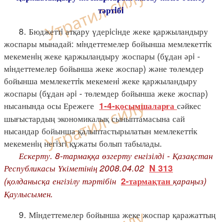
тәртiбi
8. Бюджеттi атқару үдерiсiнде жеке қаржыландыру
жоспары мынадай: мiндеттемелер бойынша мемлекеттiк
мекеменiң жеке қаржыландыру жоспары (бұдан әрi -
мiндеттемелер бойынша жеке жоспар) және төлемдер
бойынша мемлекеттiк мекеменi жеке қаржыландыру
жоспары (бұдан әрi - төлемдер бойынша жеке жоспар)
нысанында осы Ережеге
сәйкес
1-4-қосымшаларға
шығыстардың экономикалық сыныптамасына сай
нысандар бойынша қалыптастырылатын мемлекеттiк
мекеменiң негiзгi құжаты болып табылады.
Ескерту. 8-тармаққа өзгерту енгізілді - Қазақстан
Республикасы Үкіметінің 2008.04.02
N 313
(қолданысқа енгізілу тәртібін
қараңыз)
2-тармақтан
Қаулысымен.
9. Мiндеттемелер бойынша жеке жоспар қаражаттың