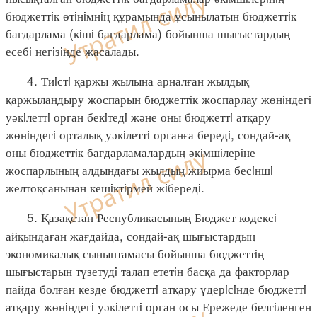
бюджеттiк өтiнiмнiң құрамында ұсынылатын бюджеттiк
бағдарлама (кiшi бағдарлама) бойынша шығыстардың
есебi негiзiнде жасалады.
4. Тиiстi қаржы жылына арналған жылдық
қаржыландыру жоспарын бюджеттiк жоспарлау жөнiндегi
уәкiлеттi орган бекiтедi және оны бюджеттi атқару
жөнiндегi орталық уәкiлеттi органға бередi, сондай-ақ
оны бюджеттiк бағдарламалардың әкiмшiлерiне
жоспарлының алдындағы жылдың жиырма бесiншi
желтоқсанынан кешiктiрмей жiбередi.
5. Қазақстан Республикасының Бюджет кодексi
айқындаған жағдайда, сондай-ақ шығыстардың
экономикалық сыныптамасы бойынша бюджеттiң
шығыстарын түзетудi талап ететiн басқа да факторлар
пайда болған кезде бюджеттi атқару үдерiсiнде бюджеттi
атқару жөнiндегi уәкiлеттi орган осы Ережеде белгiленген