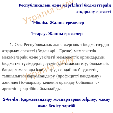
Республикалық және жергiлiктi бюджеттердiң
атқарылу ережесi
1-бөлiм. Жалпы ережелер
1-тарау. Жалпы ережелер
1. Осы Республикалық және жергiлiктi бюджеттердiң
атқарылу ережесi (бұдан әрi - Ереже) мемлекеттiк
мекемелердiң және уәкiлеттi мемлекеттiк органдардың
бюджетке түсiмдердiң түсуiн қамтамасыз ету, бюджеттiк
бағдарламаларды iске асыру, сондай-ақ бюджеттiң
тапшылығын қаржыландыру (профициттi пайдалану)
жөнiндегi iс-шаралар кешенiн орындау бойынша iс-
әрекетiнiң тәртiбiн айқындайды.
2-бөлiм. Қаржыландыру жоспарларын әзiрлеу, жасау
және бекiту тәртiбi