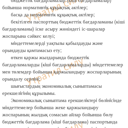
бойынша нормативтiк құқықтық актiлер;
басқа да нормативтiк құқықтық актiлер;
бекітілген паспорттың бюджеттік бағдарламаны (кіші
бағдарламаны) іске асыру жөніндегі іс-шаралар
жоспарына сәйкес келуі;
мiндеттемелердi уақтылы қабылдауды және
орындауды қамтамасыз ету;
өткен қаржы жылдарында бюджеттiк
бағдарламаларды (кiшi бағдарламаларды) мiндеттемелер
мен төлемдер бойынша қаржыландыру жоспарларының
орындалу серпiнi;
шығыстардың экономикалық сыныптамасы
ерекшелiгiнiң құрылымы.
Экономикалық сыныптама ерекшелiктерi бөлiнiсiнде
мiндеттемелер бойынша жеке қаржыландыру
жоспарының жылдық сомасын айлар бойынша бөлу
бюджеттiк бағдарлама (кiшi бағдарлама) паспортында