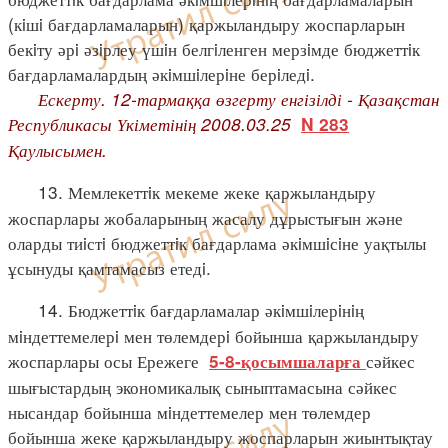
(кiшi бағдарламаларын) қаржыландыру жоспарларын
бекiту әрi әзiрлеу үшiн белгiленген мерзiмде бюджеттiк
бағдарламалардың әкiмшiлерiне берiледi.
Ескерту. 12-тармаққа өзгерту енгізілді - Қазақстан
Республикасы Үкіметінің 2008.03.25
N 283
Қаулысымен.
13. Мемлекеттiк мекеме жеке қаржыландыру
жоспарлары жобаларының жасалу дұрыстығын және
оларды тиiстi бюджеттiк бағдарлама әкiмшiсiне уақтылы
ұсынуды қамтамасыз етедi.
14. Бюджеттiк бағдарламалар әкiмшiлерiнiң
мiндеттемелерi мен төлемдерi бойынша қаржыландыру
жоспарлары осы Ережеге
сәйкес
5-8-қосымшаларға
шығыстардың экономикалық сыныптамасына сәйкес
нысандар бойынша мiндеттемелер мен төлемдер
бойынша жеке қаржыландыру жоспарларын жиынтықтау