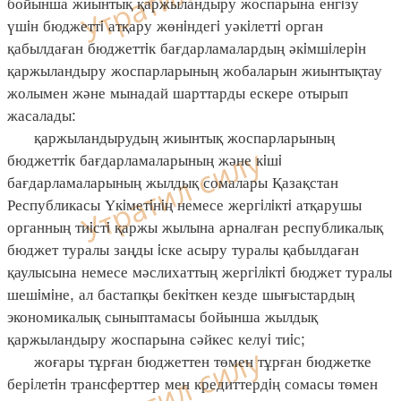
бойынша жиынтық қаржыландыру жоспарына енгiзу
үшiн бюджеттi атқару жөнiндегi уәкiлеттi орган
қабылдаған бюджеттiк бағдарламалардың әкiмшiлерiн
қаржыландыру жоспарларының жобаларын жиынтықтау
жолымен және мынадай шарттарды ескере отырып
жасалады:
қаржыландырудың жиынтық жоспарларының
бюджеттiк бағдарламаларының және кiшi
бағдарламаларының жылдық сомалары Қазақстан
Республикасы Үкiметiнiң немесе жергiлiктi атқарушы
органның тиiстi қаржы жылына арналған республикалық
бюджет туралы заңды iске асыру туралы қабылдаған
қаулысына немесе мәслихаттың жергiлiктi бюджет туралы
шешiмiне, ал бастапқы бекiткен кезде шығыстардың
экономикалық сыныптамасы бойынша жылдық
қаржыландыру жоспарына сәйкес келуi тиiс;
жоғары тұрған бюджеттен төмен тұрған бюджетке
берiлетiн трансферттер мен кредиттердiң сомасы төмен