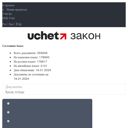
О проекте
Наши проекты:
Учёт.kz
ПОБ.Учёт
Рус
|
Қаз
|
Eng
Состояние базы:
Всего документов:
355649
На казахском языке:
176600
На русском языке:
176917
На английском языке:
2131
Дата обновления:
16.01.2024
Документы по состоянию на:
16.01.2024
Документы
Қазақ тілінде