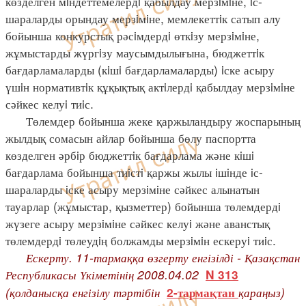
көзделген мiндеттемелердi қабылдау мерзiмiне, iс-
шараларды орындау мерзiмiне, мемлекеттiк сатып алу
бойынша конкурстық рәсiмдердi өткiзу мерзiмiне,
жұмыстарды жүргiзу маусымдылығына, бюджеттiк
бағдарламаларды (кiшi бағдарламаларды) iске асыру
үшiн нормативтiк құқықтық актiлердi қабылдау мерзiмiне
сәйкес келуi тиiс.
Төлемдер бойынша жеке қаржыландыру жоспарының
жылдық сомасын айлар бойынша бөлу паспортта
көзделген әрбiр бюджеттiк бағдарлама және кiшi
бағдарлама бойынша тиiстi қаржы жылы iшiнде iс-
шараларды iске асыру мерзiмiне сәйкес алынатын
тауарлар (жұмыстар, қызметтер) бойынша төлемдердi
жүзеге асыру мерзiмiне сәйкес келуi және аванстық
төлемдердi төлеудiң болжамды мерзiмiн ескеруi тиiс.
Ескерту. 11-тармаққа өзгерту енгізілді - Қазақстан
Республикасы Үкіметінің 2008.04.02
N 313
(қолданысқа енгізілу тәртібін
қараңыз)
2-тармақтан