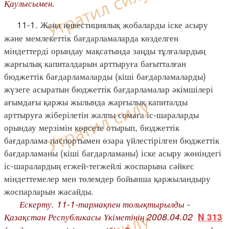
Қаулысымен.
11-1. Жаңа инвестициялық жобаларды іске асыру
және мемлекеттік бағдарламаларда көзделген
міндеттерді орындау мақсатында заңды тұлғалардың
жарғылық капиталдарын арттыруға бағытталған
бюджеттік бағдарламаларды (кіші бағдарламаларды)
жүзеге асыратын бюджеттік бағдарламалар әкімшілері
ағымдағы қаржы жылында жарғылық капиталды
арттыруға жіберілетін жалпы сомаға іс-шараларды
орындау мерзімін көрсете отырып, бюджеттік
бағдарлама паспортымен өзара үйлестірілген бюджеттік
бағдарламаны (кіші бағдарламаны) іске асыру жөніндегі
іс-шаралардың егжей-тегжейлі жоспарына сәйкес
міндеттемелер мен төлемдер бойынша қаржыландыру
жоспарларын жасайды.
Ескерту. 11-1-тармақпен толықтырылды -
Қазақстан Республикасы Үкіметінің 2008.04.02
N 313