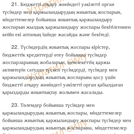
21. Бюджеттi атқару жөнiндегi уәкiлеттi орган
түсiмдер мен қаржыландырудың жиынтық жоспарын,
мiндеттемелер бойынша жиынтық қаржыландыру
жоспарын жылдық қаржыландыру жоспары бекiтiлгеннен
кейiн екi аптаның iшiнде жасайды және бекiтедi.
22. Түсiмдердiң жиынтық жоспары кiрiстер,
бюджеттiк кредиттердi өтеу бойынша түсiмдер
жоспарларының жобаларын, мемлекеттiң қаржы
активтерiн сатудан түскен түсiмдердi, түсiмдер мен
қаржыландырудың жиынтық жоспарына қосу үшiн
бюджеттi атқару жөнiндегi уәкiлеттi орган қабылдаған
қарыздарды жиынтықтау жолымен жасалады.
23. Төлемдер бойынша түсiмдер мен
қаржыландырудың жиынтық жоспары, мiндеттемелер
бойынша жиынтық қаржыландыру жоспары түсiмдер мен
қаржыландырудың жиынтық жоспарына, мiндеттемелер