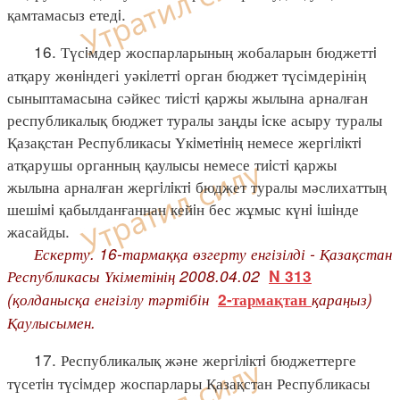
қамтамасыз етедi.
16. Түсiмдер жоспарларының жобаларын бюджеттi
атқару жөнiндегі уәкiлеттi орган бюджет түсімдерінің
сыныптамасына сәйкес тиiстi қаржы жылына арналған
республикалық бюджет туралы заңды iске асыру туралы
Қазақстан Республикасы Үкiметiнiң немесе жергiлiктi
атқарушы органның қаулысы немесе тиiстi қаржы
жылына арналған жергiлiктi бюджет туралы мәслихаттың
шешiмi қабылданғаннан кейiн бес жұмыс күнi iшiнде
жасайды.
Ескерту. 16-тармаққа өзгерту енгізілді - Қазақстан
Республикасы Үкіметінің 2008.04.02
N 313
(қолданысқа енгізілу тәртібін
қараңыз)
2-тармақтан
Қаулысымен.
17. Республикалық және жергiлiктi бюджеттерге
түсетiн түсiмдер жоспарлары Қазақстан Республикасы