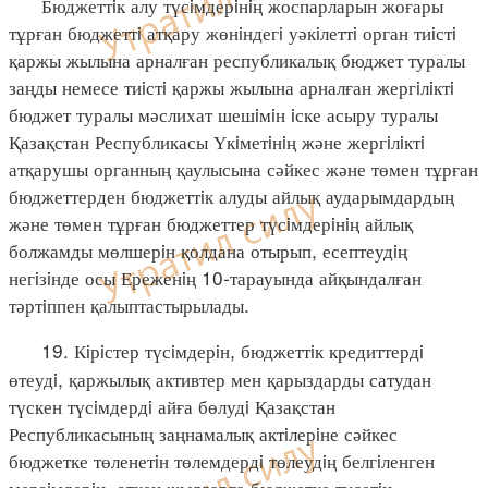
Бюджеттiк алу түсiмдерiнiң жоспарларын жоғары
тұрған бюджеттi атқару жөнiндегi уәкiлеттi орган тиiстi
қаржы жылына арналған республикалық бюджет туралы
заңды немесе тиiстi қаржы жылына арналған жергiлiктi
бюджет туралы мәслихат шешiмiн iске асыру туралы
Қазақстан Республикасы Үкiметiнiң және жергiлiктi
атқарушы органның қаулысына сәйкес және төмен тұрған
бюджеттерден бюджеттiк алуды айлық аударымдардың
және төмен тұрған бюджеттер түсiмдерiнiң айлық
болжамды мөлшерiн қолдана отырып, есептеудiң
негiзiнде осы Ереженiң 10-тарауында айқындалған
тәртiппен қалыптастырылады.
19. Кiрiстер түсiмдерiн, бюджеттiк кредиттердi
өтеудi, қаржылық активтер мен қарыздарды сатудан
түскен түсiмдердi айға бөлудi Қазақстан
Республикасының заңнамалық актiлерiне сәйкес
бюджетке төленетiн төлемдердi төлеудiң белгiленген
мерзiмдерiн, өткен жылдарға бюджетке түсетiн