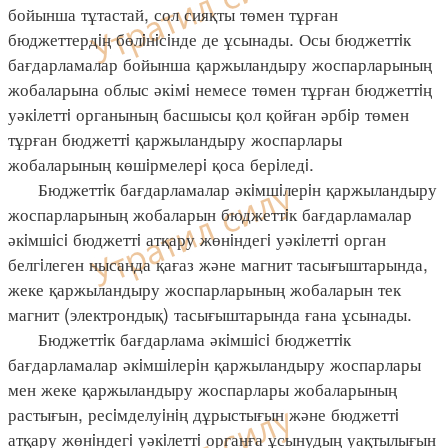
бойынша тұтастай, сол сияқты төмен тұрған
бюджеттердiң бөлiнiсiнде де ұсынады. Осы бюджеттiк
бағдарламалар бойынша қаржыландыру жоспарларының
жобаларына облыс әкімi немесе төмен тұрған бюджеттiң
уәкiлеттi органының басшысы қол қойған әрбiр төмен
тұрған бюджеттi қаржыландыру жоспарлары
жобаларының көшiрмелерi қоса берiледi.
Бюджеттiк бағдарламалар әкiмшiлерiн қаржыландыру
жоспарларының жобаларын бюджеттiк бағдарламалар
әкiмшiсi бюджеттi атқару жөнiндегi уәкiлеттi орган
белгiлеген нысанда қағаз және магнит тасығыштарында,
жеке қаржыландыру жоспарларының жобаларын тек
магнит (электрондық) тасығыштарында ғана ұсынады.
Бюджеттiк бағдарлама әкiмшiсi бюджеттiк
бағдарламалар әкiмшiлерiн қаржыландыру жоспарлары
мен жеке қаржыландыру жоспарлары жобаларының
растығын, ресiмделуiнiң дұрыстығын және бюджеттi
атқару жөнiндегi уәкiлеттi органға ұсынудың уақтылығын