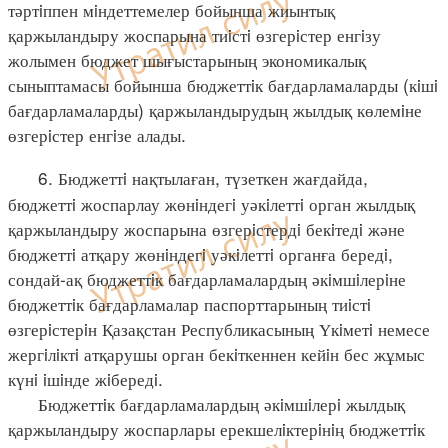
тәртiппен мiндеттемелер бойынша жиынтық
қаржыландыру жоспарына тиiстi өзгерiстер енгiзу
жолымен бюджет шығыстарының экономикалық
сыныптамасы бойынша бюджеттiк бағдарламаларды (кiшi
бағдарламаларды) қаржыландырудың жылдық көлемiне
өзгерiстер енгiзе алады.
6. Бюджеттi нақтылаған, түзеткен жағдайда,
бюджеттi жоспарлау жөнiндегi уәкiлеттi орган жылдық
қаржыландыру жоспарына өзгерiстердi бекiтедi және
бюджеттi атқару жөнiндегi уәкiлеттi органға бередi,
сондай-ақ бюджеттiк бағдарламалардың әкiмшiлерiне
бюджеттiк бағдарламалар паспорттарының тиiстi
өзгерiстерiн Қазақстан Республикасының Үкiметi немесе
жергiлiктi атқарушы орган бекiткеннен кейiн бес жұмыс
күнi iшiнде жiбередi.
Бюджеттiк бағдарламалардың әкiмшiлерi жылдық
қаржыландыру жоспарлары ерекшелiктерiнiң бюджеттiк