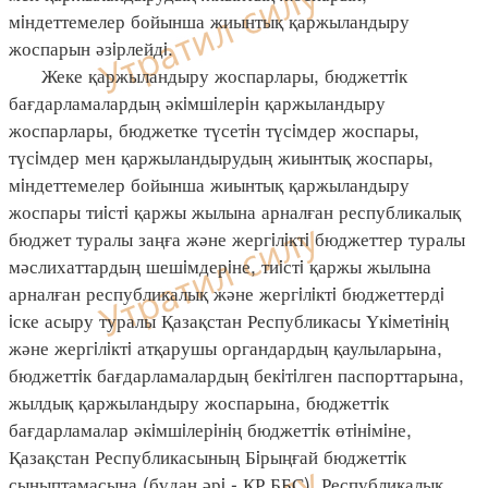
мiндеттемелер бойынша жиынтық қаржыландыру
жоспарын әзiрлейдi.
Жеке қаржыландыру жоспарлары, бюджеттiк
бағдарламалардың әкiмшiлерiн қаржыландыру
жоспарлары, бюджетке түсетiн түсiмдер жоспары,
түсiмдер мен қаржыландырудың жиынтық жоспары,
мiндеттемелер бойынша жиынтық қаржыландыру
жоспары тиiстi қаржы жылына арналған республикалық
бюджет туралы заңға және жергiлiктi бюджеттер туралы
мәслихаттардың шешiмдерiне, тиiстi қаржы жылына
арналған республикалық және жергiлiктi бюджеттердi
iске асыру туралы Қазақстан Республикасы Үкiметiнiң
және жергiлiктi атқарушы органдардың қаулыларына,
бюджеттiк бағдарламалардың бекiтiлген паспорттарына,
жылдық қаржыландыру жоспарына, бюджеттiк
бағдарламалар әкiмшiлерiнiң бюджеттiк өтiнiмiне,
Қазақстан Республикасының Бiрыңғай бюджеттiк
сыныптамасына (бұдан әрi - ҚР ББС), Республикалық