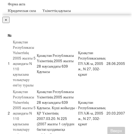
Форма акта
Юридическая сила
Үкіметтің қаулысы
×
№
Қазақстан
Республикасы
Yкiметiнiң
Қазақстан
Қазақстан Республикасы
2005 жылғы 5
Республикасының
Үкіметінің 2005 жылғы
1
ақпандағы N
ПҮАЖ-ы, 2005
28.06.2005
28 маусымдағы 639
110
ж., N 27, 332-
Қаулысы
қаулысына
құжат
толықтыру
енгiзу туралы
Қазақстан
Қазақстан Республикасы
Республикасы
Үкіметінің 2005 жылғы
Yкiметiнiң
28 маусымдағы 639
Қазақстан
2005 жылғы 5
Қаулысы. Күші жойылды -
Республикасының
2
ақпандағы N
ҚР Үкіметінің
ПҮАЖ-ы, 2005
20.03.2007
110
2007.03.20. N 225
ж., N 27, 332-
қаулысына
(2007 жылғы 1 сәуiрден
құжат
толықтыру
бастап қолданысқа
Вверх