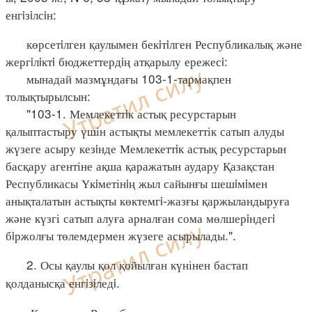
енгiзiлсiн:
көрсетiлген қаулымен бекiтiлген Республикалық және
жергiлiктi бюджеттердiң атқарылу ережесi:
мынадай мазмұндағы 103-1-тармақпен
толықтырылсын:
"103-1. Мемлекеттiк астық ресурстарын
қалыптастыру үшін астықты мемлекеттік сатып алуды
жүзеге асыру кезiнде Мемлекеттiк астық ресурстарын
басқару агентіне ақша қаражатын аудару Қазақстан
Республикасы Үкiметінiң жыл сайынғы шешiмiмен
анықталатын астықты көктемгi-жазғы қаржыландыруға
және күзгі сатып алуға арналған сома мөлшерiндегi
бiржолғы төлемдермен жүзеге асырылады.".
2. Осы қаулы қол қойылған күнінен бастап
қолданысқа енгiзiледi.