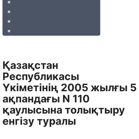
Қазақстан
Республикасы
Yкiметiнiң 2005 жылғы 5
ақпандағы N 110
қаулысына толықтыру
енгiзу туралы