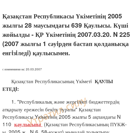
Қазақстан Республикасы Үкіметінің 2005
жылғы 28 маусымдағы 639 Қаулысы. Күші
жойылды - ҚР Үкіметінің 2007.03.20. N 225
(2007 жылғы 1 сәуiрден бастап қолданысқа
енгiзiледi) қаулысымен.
с изменениями на: 20.03.2007
Қазақстан Республикасының Үкiметi
ҚАУЛЫ
ЕТЕДI:
1. "Республикалық және жергiлiктi бюджеттердiң
атқарылу ережесiн бекiту туралы" Қазақстан
Республикасы Yкiметiнiң 2005 жылғы 5 ақпандағы N
110
(Қазақстан Республикасының ПҮКЖ-
қаулысына
ы, 2005 ж., N 6, 58-құжат) мынадай толықтыру