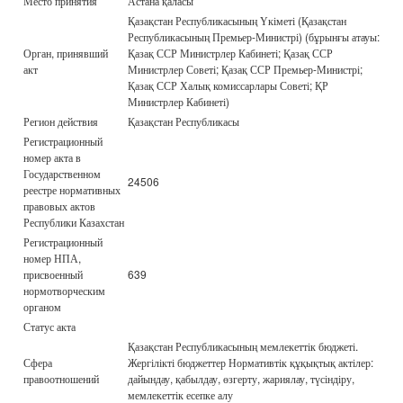
Место принятия
Астана қаласы
Қазақстан Республикасының Үкіметі (Қазақстан
Республикасының Премьер-Министрі) (бұрынғы атауы:
Орган, принявший
Қазақ ССР Министрлер Кабинеті; Қазақ ССР
акт
Министрлер Советі; Қазақ ССР Премьер-Министрі;
Қазақ ССР Халық комиссарлары Советі; ҚР
Министрлер Кабинеті)
Регион действия
Қазақстан Республикасы
Регистрационный
номер акта в
Государственном
24506
реестре нормативных
правовых актов
Республики Казахстан
Регистрационный
номер НПА,
присвоенный
639
нормотворческим
органом
Статус акта
Қазақстан Республикасының мемлекеттік бюджеті.
Сфера
Жергілікті бюджеттер Нормативтік құқықтық актілер:
правоотношений
дайындау, қабылдау, өзгерту, жариялау, түсіндіру,
мемлекеттік есепке алу