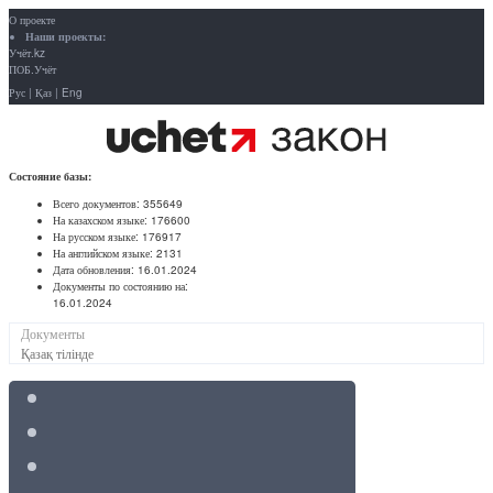
О проекте
Наши проекты:
Учёт.kz
ПОБ.Учёт
Рус
|
Қаз
|
Eng
Состояние базы:
Всего документов:
355649
На казахском языке:
176600
На русском языке:
176917
На английском языке:
2131
Дата обновления:
16.01.2024
Документы по состоянию на:
16.01.2024
Документы
Қазақ тілінде