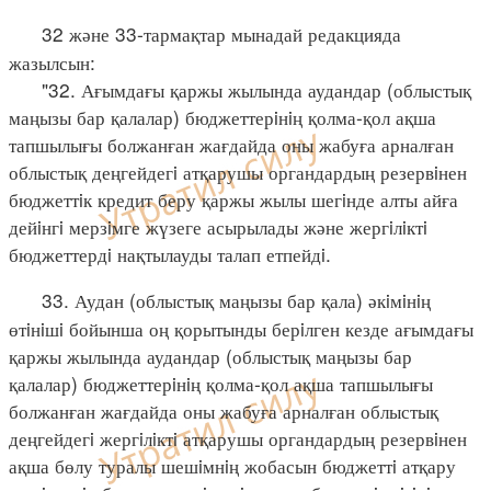
32 және 33-тармақтар мынадай редакцияда
жазылсын:
"32. Ағымдағы қаржы жылында аудандар (облыстық
маңызы бар қалалар) бюджеттерiнiң қолма-қол ақша
тапшылығы болжанған жағдайда оны жабуға арналған
облыстық деңгейдегi атқарушы органдардың резервiнен
бюджеттiк кредит беру қаржы жылы шегiнде алты айға
дейiнгi мерзiмге жүзеге асырылады және жергiлiктi
бюджеттердi нақтылауды талап етпейдi.
33. Аудан (облыстық маңызы бар қала) әкiмiнiң
өтiнiшi бойынша оң қорытынды берiлген кезде ағымдағы
қаржы жылында аудандар (облыстық маңызы бар
қалалар) бюджеттерiнiң қолма-қол ақша тапшылығы
болжанған жағдайда оны жабуға арналған облыстық
деңгейдегi жергiлiктi атқарушы органдардың резервiнен
ақша бөлу туралы шешiмнiң жобасын бюджеттi атқару