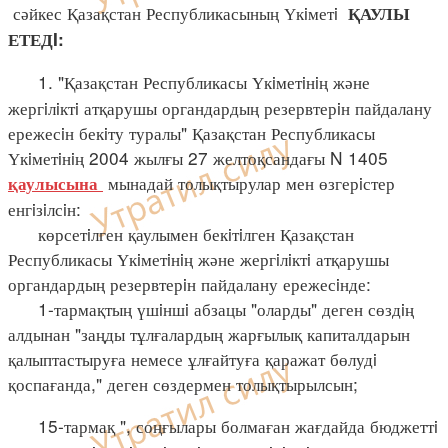
сәйкес Қазақстан Республикасының Үкiметi
ҚАУЛЫ
ЕТЕДI:
1. "Қазақстан Республикасы Үкiметiнiң және
жергiлiктi атқарушы органдардың резервтерiн пайдалану
ережесiн бекiту туралы" Қазақстан Республикасы
Үкiметiнiң 2004 жылғы 27 желтоқсандағы N 1405
мынадай толықтырулар мен өзгерiстер
қаулысына
енгiзiлсiн:
көрсетiлген қаулымен бекiтiлген Қазақстан
Республикасы Үкiметiнiң және жергiлiктi атқарушы
органдардың резервтерiн пайдалану ережесiнде:
1-тармақтың үшiншi абзацы "оларды" деген сөздiң
алдынан "заңды тұлғалардың жарғылық капиталдарын
қалыптастыруға немесе ұлғайтуға қаражат бөлудi
қоспағанда," деген сөздермен толықтырылсын;
15-тармақ ", соңғылары болмаған жағдайда бюджеттi