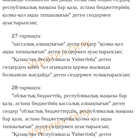
республикалық маңызы бар қала, астана бюджеттерiнiң
қолма-қол ақша тапшылығын" деген сөздермен
ауыстырылсын;
27-тармақта:
"кассалық алшақтығын" деген сөздер "қолма-қол
ақша тапшылығын" деген сөздермен ауыстырылсын;
"Қазақстан Республикасы Үкiметiнiң" деген
сөздерден кейiн "ол ағымдағы қаржы жылында
болжанған жағдайда" деген сөздермен толықтырылсын;
28-тармақта:
"облыстық бюджеттiң, республикалық маңызы бар
қала, астана бюджетiнiң кассалық алшақтығын" деген
сөздер "облыстық бюджеттердiң, республикалық маңызы
бар қала, астана бюджеттерiнiң қолма-қол ақша
тапшылығын" деген сөздермен ауыстырылсын;
"Қазақстан Республикасы Yкiметінiң" деген