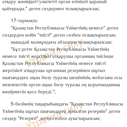
атқару жөнiндегi уәкiлеттi орган өтiнiштi қарамай
қайтарады." деген сөздермен толықтырылсын;
17-тармақта:
"Қазақстан Республикасы Үкiметiнiң немесе" деген
сөздерден кейiн "тиiстi" деген сөзбен толықтырылсын;
мынадай мазмұндағы абзацпен толықтырылсын:
"Бұл ретте Қазақстан Республикасы Үкiметiнiң
немесе тиiстi жергiлiктi атқарушы органның тиiсiнше
Қазақстан Республикасы Үкiметiнiң немесе тиiстi
жергiлiктi атқарушы органның резервiнен шұғыл
шығындарға ақша бөлу туралы шешiмiнiң жобасына осы
мемлекеттiк орган ақша бөлу туралы оң қорытындының
көшiрмесiн қоса бередi.";
5-бөлiмнiң тақырыбындағы "Қазақстан Республикасы
Үкiметiнiң шұғыл шығындарға арналған резервiн" деген
сөздер "Резервтi" деген сөзбен ауыстырылсын;