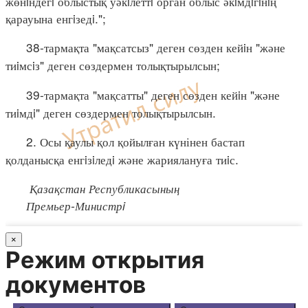
жөнiндегi облыстық уәкiлеттi орган облыс әкiмдiгiнiң
қарауына енгiзедi.";
38-тармақта "мақсатсыз" деген сөзден кейiн "және
тиiмсiз" деген сөздермен толықтырылсын;
39-тармақта "мақсатты" деген сөзден кейiн "және
тиiмдi" деген сөздермен толықтырылсын.
2. Осы қаулы қол қойылған күнінен бастап
қолданысқа енгiзiледi және жариялануға тиiс.
Қазақстан Республикасының
Премьер-Министрi
×
Режим открытия
документов