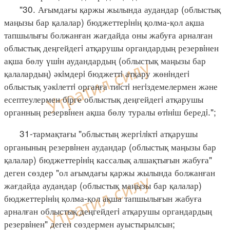
"30. Ағымдағы қаржы жылында аудандар (облыстық
маңызы бар қалалар) бюджеттерiнiң қолма-қол ақша
тапшылығы болжанған жағдайда оны жабуға арналған
облыстық деңгейдегi атқарушы органдардың резервiнен
ақша бөлу үшiн аудандардың (облыстық маңызы бар
қалалардың) әкiмдерi бюджеттi атқару жөнiндегi
облыстық уәкiлеттi органға тиiстi негiздемелермен және
есептеулермен бiрге облыстық деңгейдегi атқарушы
органның резервiнен ақша бөлу туралы өтiнiш бередi.";
31-тармақтағы "облыстың жергiлiктi атқарушы
органының резервiнен аудандар (облыстық маңызы бар
қалалар) бюджеттерiнiң кассалық алшақтығын жабуға"
деген сөздер "ол ағымдағы қаржы жылында болжанған
жағдайда аудандар (облыстық маңызы бар қалалар)
бюджеттерiнiң қолма-қол ақша тапшылығын жабуға
арналған облыстық деңгейдегi атқарушы органдардың
резервiнен" деген сөздермен ауыстырылсын;