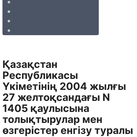
Қазақстан
Республикасы
Үкiметiнiң 2004 жылғы
27 желтоқсандағы N
1405 қаулысына
толықтырулар мен
өзгерiстер енгiзу туралы