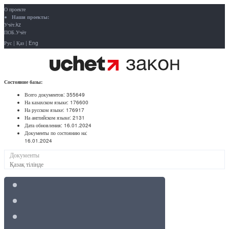
О проекте
Наши проекты:
Учёт.kz
ПОБ.Учёт
Рус
|
Қаз
|
Eng
Состояние базы:
Всего документов:
355649
На казахском языке:
176600
На русском языке:
176917
На английском языке:
2131
Дата обновления:
16.01.2024
Документы по состоянию на:
16.01.2024
Документы
Қазақ тілінде