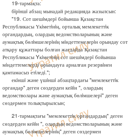
19-тармақта:
бiрiншi абзац мынадай редакцияда жазылсын:
"19. Сот шешiмдерi бойынша Қазақстан
Республикасы Үкiметiнiң, орталық мемлекеттiк
органдардың, олардың ведомстволарының және
аумақтық бөлiмшелерiнiң мiндеттемелерiн орындау сот
атқару құжаттары болған жағдайда Қазақстан
Республикасы Yкiметiнiң сот шешiмдерi бойынша
мiндеттемелердi орындауға арналған резервiнен
қамтамасыз етiледi.";
екiншi және үшiншi абзацтардағы "мемлекеттiк
органдар" деген сөздерден кейiн ", олардың
ведомстволары және аумақтық бөлiмшелерi" деген
сөздермен толықтырылсын;
21-тармақтағы "мемлекеттiк органдардың" деген
сөздерден кейiн ", олардың ведомстволарының және
аумақтық бөлiмшелерiнiң" деген сөздермен