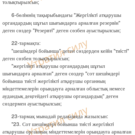
толықтырылсын;
6-бөлiмнiң тақырыбындағы "Жергiлiктi атқарушы
органдардың шұғыл шығындарға арналған резервiн"
деген сөздер "Резервтi" деген сөзбен ауыстырылсын;
22-тармақта:
"шешiмдерi бойынша" деген сөздерден кейiн "тиiстi"
деген сөзбен толықтырылсын;
"жергiлiктi атқарушы органдардың шұғыл
шығындарға арналған" деген сөздер "сот шешiмдерi
бойынша тиiстi жергiлiктi атқарушы органның
мiндеттемелерiн орындауға арналған облыстық немесе
аудандық деңгейдегi атқарушы органдардың" деген
сөздермен ауыстырылсын;
23-тармақ мынадай редакцияда жазылсын:
"23. Сот шешiмдерi бойынша тиiстi жергiлiктi
атқарушы органның мiндеттемелерiн орындауға арналған