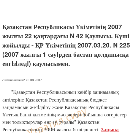
Қазақстан Республикасы Үкіметінің 2007
жылғы 22 қаңтардағы N 42 Қаулысы. Күші
жойылды - ҚР Үкіметінің 2007.03.20. N 225
(2007 жылғы 1 сәуiрден бастап қолданысқа
енгiзiледi) қаулысымен.
с изменениями на: 20.03.2007
"Қазақстан Республикасының кейбiр заңнамалық
актiлерiне Қазақстан Республикасының бюджет
заңнамасын жетiлдiру және Қазақстан Республикасы
Ұлттық Банкi қызметiнiң мәселелерi бойынша өзгерiстер
мен толықтырулар енгiзу туралы" Қазақстан
Республикасының 2006 жылғы 5 шiлдедегi
Заңына