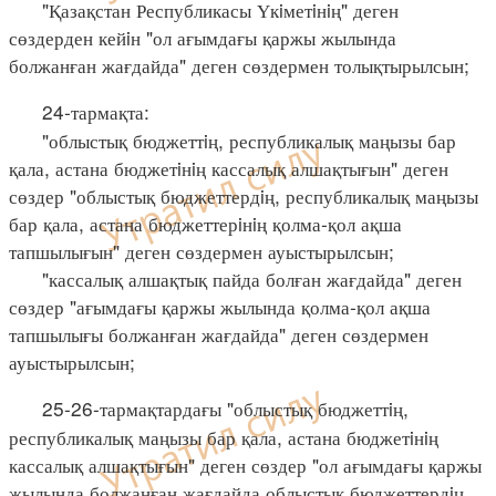
"Қазақстан Республикасы Үкiметiнiң" деген
сөздерден кейiн "ол ағымдағы қаржы жылында
болжанған жағдайда" деген сөздермен толықтырылсын;
24-тармақта:
"облыстық бюджеттiң, республикалық маңызы бар
қала, астана бюджетiнiң кассалық алшақтығын" деген
сөздер "облыстық бюджеттердiң, республикалық маңызы
бар қала, астана бюджеттерiнiң қолма-қол ақша
тапшылығын" деген сөздермен ауыстырылсын;
"кассалық алшақтық пайда болған жағдайда" деген
сөздер "ағымдағы қаржы жылында қолма-қол ақша
тапшылығы болжанған жағдайда" деген сөздермен
ауыстырылсын;
25-26-тармақтардағы "облыстық бюджеттiң,
республикалық маңызы бар қала, астана бюджетiнiң
кассалық алшақтығын" деген сөздер "ол ағымдағы қаржы
жылында болжанған жағдайда облыстық бюджеттердiң,