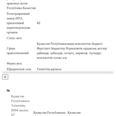
правовых актов
Республики Казахстан
Регистрационный
номер НПА,
присвоенный
42
нормотворческим
органом
Статус акта
Қазақстан Республикасының мемлекеттік бюджеті.
Сфера
Жергілікті бюджеттер Нормативтік құқықтық актілер:
правоотношений
дайындау, қабылдау, өзгерту, жариялау, түсіндіру,
мемлекеттік есепке алу
Форма акта
Юридическая сила
Үкіметтің қаулысы
×
№
Қазақстан
Республикасы
Үкiметiнiң
2004 жылғы
Қазақстан Республикасы
Қазақстан
27