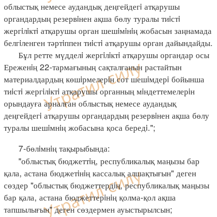
облыстық немесе аудандық деңгейдегi атқарушы
органдардың резервiнен ақша бөлу туралы тиiстi
жергiлiктi атқарушы орган шешiмiнiң жобасын заңнамада
белгiленген тәртiппен тиiстi атқарушы орган дайындайды.
Бұл ретте мүдделi жергiлiктi атқарушы органдар осы
Ереженiң 22-тармағының сақталғанын растайтын
материалдардың көшiрмелерiн сот шешiмдерi бойынша
тиiстi жергiлiктi атқарушы органның мiндеттемелерiн
орындауға арналған облыстық немесе аудандық
деңгейдегi атқарушы органдардың резервiнен ақша бөлу
туралы шешiмнiң жобасына қоса бередi.";
7-бөлiмнiң тақырыбында:
"облыстық бюджеттiң, республикалық маңызы бар
қала, астана бюджетiнiң кассалық алшақтығын" деген
сөздер "облыстық бюджеттердiң, республикалық маңызы
бар қала, астана бюджеттерiнiң қолма-қол ақша
тапшылығын" деген сөздермен ауыстырылсын;