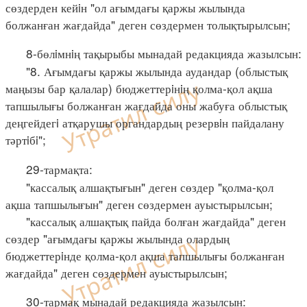
сөздерден кейiн "ол ағымдағы қаржы жылында
болжанған жағдайда" деген сөздермен толықтырылсын;
8-бөлiмнiң тақырыбы мынадай редакцияда жазылсын:
"8. Ағымдағы қаржы жылында аудандар (облыстық
маңызы бар қалалар) бюджеттерiнiң қолма-қол ақша
тапшылығы болжанған жағдайда оны жабуға облыстық
деңгейдегi атқарушы органдардың резервiн пайдалану
тәртiбi";
29-тармақта:
"кассалық алшақтығын" деген сөздер "қолма-қол
ақша тапшылығын" деген сөздермен ауыстырылсын;
"кассалық алшақтық пайда болған жағдайда" деген
сөздер "ағымдағы қаржы жылында олардың
бюджеттерiнде қолма-қол ақша тапшылығы болжанған
жағдайда" деген сөздермен ауыстырылсын;
30-тармақ мынадай редакцияда жазылсын: