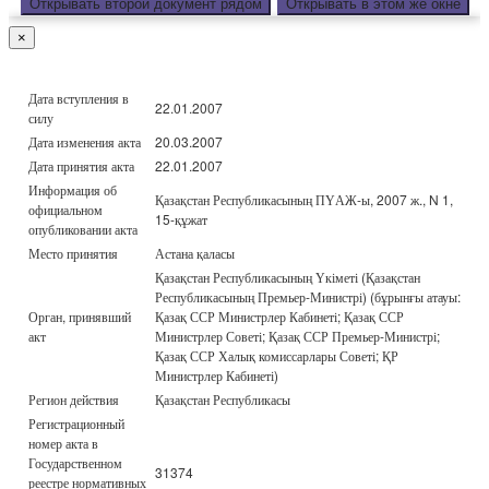
Открывать второй документ рядом
Открывать в этом же окне
×
Дата вступления в
22.01.2007
силу
Дата изменения акта
20.03.2007
Дата принятия акта
22.01.2007
Информация об
Қазақстан Республикасының ПҮАЖ-ы, 2007 ж., N 1,
официальном
15-құжат
опубликовании акта
Место принятия
Астана қаласы
Қазақстан Республикасының Үкіметі (Қазақстан
Республикасының Премьер-Министрі) (бұрынғы атауы:
Орган, принявший
Қазақ ССР Министрлер Кабинеті; Қазақ ССР
акт
Министрлер Советі; Қазақ ССР Премьер-Министрі;
Қазақ ССР Халық комиссарлары Советі; ҚР
Министрлер Кабинеті)
Регион действия
Қазақстан Республикасы
Регистрационный
номер акта в
Государственном
31374
реестре нормативных